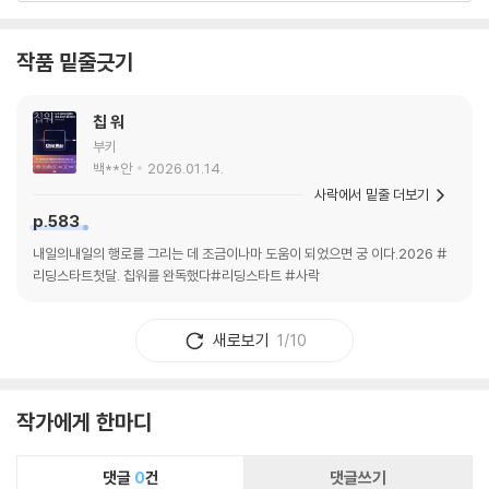
작품 밑줄긋기
칩 워
부키
백**안
2026.01.14.
사락에서 밑줄 더보기
p.583
내일의내일의 행로를 그리는 데 조금이나마 도움이 되었으면 궁 이다.2026 #
리딩스타트첫달. 칩워를 완독했다#리딩스타트 #사락
새로보기
1/10
작가에게 한마디
댓글
0
건
댓글쓰기