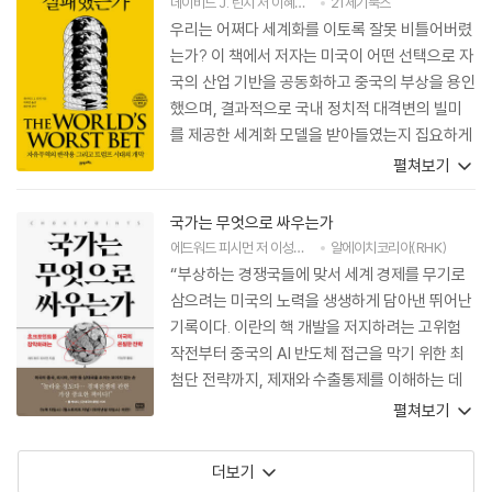
데이비드 J. 린치
저
이혜진
역
최준영
21세기북스
감수
우리는 어쩌다 세계화를 이토록 잘못 비틀어버렸
는가? 이 책에서 저자는 미국이 어떤 선택으로 자
국의 산업 기반을 공동화하고 중국의 부상을 용인
했으며, 결과적으로 국내 정치적 대격변의 빌미
를 제공한 세계화 모델을 받아들였는지 집요하게
파고든다. 오늘날 세계 경제의 구조와 정치 지형
펼쳐보기
의 향방을 이해하기 위한 필수 지침서.
국가는 무엇으로 싸우는가
에드워드 피시먼
저
이성민
역
알에이치코리아(RHK)
“부상하는 경쟁국들에 맞서 세계 경제를 무기로
삼으려는 미국의 노력을 생생하게 담아낸 뛰어난
기록이다. 이란의 핵 개발을 저지하려는 고위험
작전부터 중국의 AI 반도체 접근을 막기 위한 최
첨단 전략까지, 제재와 수출통제를 이해하는 데
필수적인 책이다.”
펼쳐보기
더보기