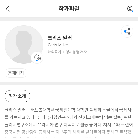
크리스 밀러
작가파일
해외작가
경제경영 저자
크리스 밀러
Chris Miller
해외작가
경제경영 저자
홈페이지
작가 소개
크리스 밀러는 터프츠대학교 국제관계학 대학인 플레처 스쿨에서 국제사
를 가르치고 있다. 또 미국기업연구소에서 진 커크패트릭 방문 펠로, 포린
폴리시연구소에서 유라시아 연구 디렉터로 활동 중이다. 저서로 왜 소련이
중국처럼 공산당이 통제하는 자본주의 체제를 받아들이지 못하고 몰락했