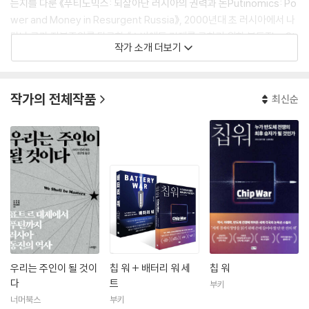
는지를 다룬 《푸티노믹스: 되살아난 러시아의 권력과 돈Putinomics: Po
wer and Money in Resurgent Russia》, 2000년대 초 러시아에서 나
타난 국가 자본주의를 탐구한 《소비에트 경제를 구하기 위한 분투The St
작가 소개 더보기
ruggle to Save the Soviet Economy》, 차르가 다스리던 시절부터 지
금까지 왜 러시아는 꾸준히 아시아를 지정학적으로 넘보고 있는지 그 의문
을 풀기 위한 책 《우리가 주인이 될 것이다: 이반 대제부터 푸틴까지 러시
작가의 전체작품
최신순
아 동진의 역사We Shall Be Masters: Russian Pivots to East Asia f
rom Peter the Great to Putin》 등이 있다. 예일대학교에서 석사와 박
사 학위를 받았고 하버드대학교에서 역사를 전공했다. 추가적인 정보는 홈
페이지에서 확인 가능하다.
우리는 주인이 될 것이
칩 워 + 배터리 워 세
칩 워
다
트
부키
너머북스
부키