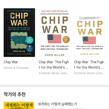
Chip War
Chip War: The Figh
Chip War: The Figh
t for the World's M
t for the World's M
Simon & Schuster
ost Critical Technol
ost Critical Technol
Scribner Book Comp
Scribner Book Comp
any
any
ogy
ogy
작가의 추천
세계화는 어떻게 실패했는가