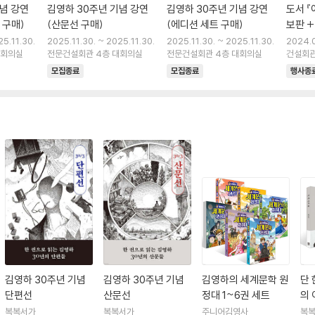
념 강연
김영하 30주년 기념 강연
김영하 30주년 기념 강연
도서 『
 구매)
(산문선 구매)
(에디션 세트 구매)
보판 +
25.11.30.
2025.11.30. ~ 2025.11.30.
2025.11.30. ~ 2025.11.30.
2024.0
대회의실
전문건설회관 4층 대회의실
전문건설회관 4층 대회의실
8.
건설회관
모집종료
모집종료
행사종
김영하 30주년 기념
김영하 30주년 기념
김영하의 세계문학 원
단 
단편선
산문선
정대 1~6권 세트
의 
복복서가
복복서가
주니어김영사
복