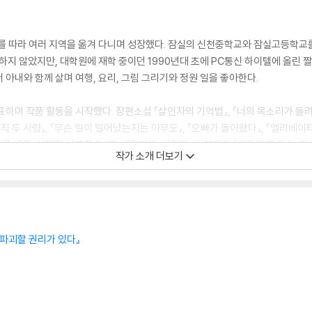
지를 따라 여러 지역을 옮겨 다니며 성장했다. 잠실의 신천중학교와 잠실고등학교
하지 않았지만, 대학원에 재학 중이던 1990년대 초에 PC통신 하이텔에 올린 
아내와 함께 살며 여행, 요리, 그림 그리기와 정원 일을 좋아한다.
표하며 작품 활동을 시작했다. 장편소설 『살인자의 기억법』, 『너의 목소리가 들려』, 
오직 두 사람』, 『무슨 일이 일어났는지는 아무도』, 『오빠가 돌아왔다』, 『엘리베이
을 냈고, 산문집 삼부작 『보다』, 『말하다』, 『읽다』 삼부작과 『랄랄라 하우스』 등
작가 소개 더보기
문학상 만해문학상 현대문학상 이상문학상 김유정문학상 등을 수상했다. 그의 
출간되고 있다.
 파괴할 권리가 있다』