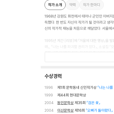
작가 소개
약력
작가 한마디
1968년 강원도 화천에서 태어나 군인인 아버
득했다. 한 번도 자신이 작가가 될 것이라고 생각
신의 작가적 재능을 처음으로 깨달았다. 서울에서 
1995년 계간 [리뷰]에 「거울에 대한 명상」을 발
왜』, 『나는 나를 파괴할 권리가 있다』, 소설집 『
관한 산문 『여행의 이유』와 『오래 준비해온 대답』
를 번역했다. 문학동네작가상 동인문학상 황순원
네덜란드 터키 등 해외 각국에서 활발하게 번역 
수상경력
1996
제1회 문학동네 신인작가상
『나는 나를
1999
제44회 현대문학상
2004
동인문학상
제35회
『검은 꽃』
2004
이산문학상
제16회
『오빠가 돌아왔다』