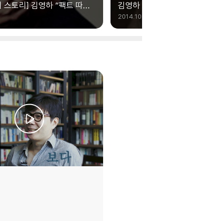
버 스토리] 김영하 “팩트 따윈
김영하 “소설 잘 쓰려면 엄마가
냥 그들을 느낀다”
이야기를”
2014.10.01.