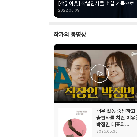
[책읽아웃] 작별인사를 소설 제목으로 
이유 (G. 김영하 작가)
2022.06.09.
작가의 동영상
배우 활동 중단하고
출판사를 차린 이유
박정민 대표의
성장일지 |
2025.05.30.