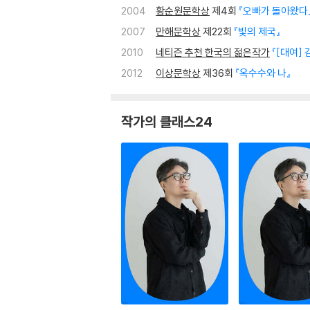
2004
황순원문학상
제4회
『오빠가 돌아왔다
2007
만해문학상
제22회
『빛의 제국』
2010
네티즌 추천 한국의 젊은작가
『[대여]
2012
이상문학상
제36회
『옥수수와 나』
작가의 클래스24