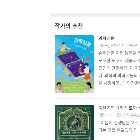
작가의 추천
과학산문
김상욱
,
심채경
저
복복서
슈퍼맨은 저런 능력을 
모호한 도구로 대중과 
람인데 단정하다. 이 
다. 과학과 과학자들의 
을 사랑하고, 그 인간
이윤기의 그리스 로마 신
이윤기
저
웅진지식하우스
“이윤기 선생님은 '가르
다는 것을 깨달았다.”