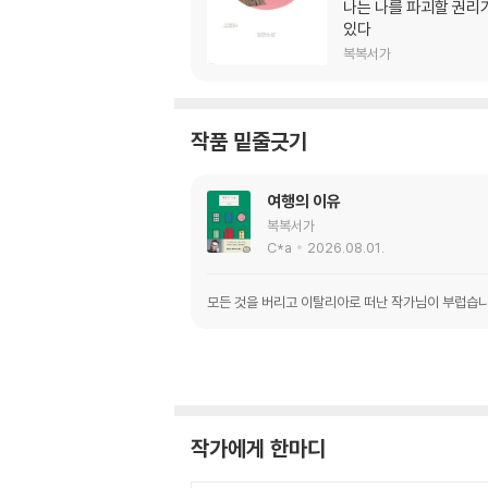
박정민X김금희 (上
나는 나를 파괴할 권리
있다
복복서가
작품 밑줄긋기
여행의 이유
복복서가
C*a
2026.08.01.
모든 것을 버리고 이탈리아로 떠난 작가님이 부럽습
작가에게 한마디