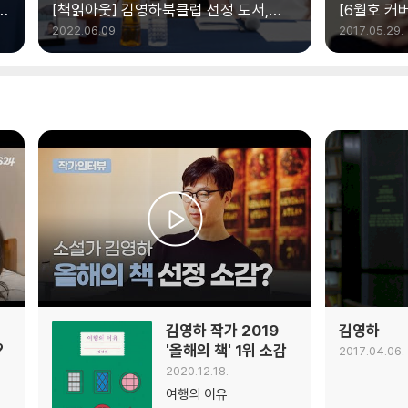
한
[책읽아웃] 김영하북클럽 선정 도서,
[6월호 커
이렇게 고릅니다 (G. 김영하 작가)
모른다. 그
2022.06.09.
2017.05.29.
김영하 작가 2019
김영하
?
'올해의 책' 1위 소감
2017.04.06.
2020.12.18.
여행의 이유