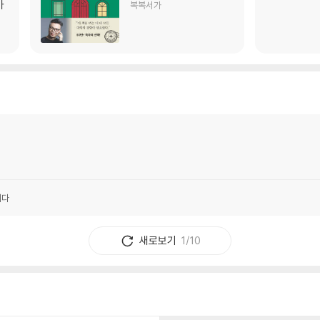
)
가
복복서가
니다
새로보기
1/10