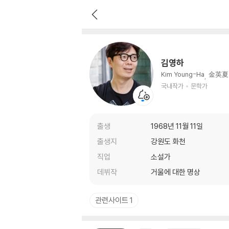
김영하
국내작가
문학가
김영하
Kim Young-Ha
金英夏
국내작가
문학가
출생
1968년 11월 11일
출생지
강원도 화천
직업
소설가
데뷔작
거울에 대한 명상
관련사이트 1