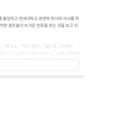
를 졸업하고 연세대학교 경영학 학사와 석사를 취
짤막한 콩트들이 뜨거운 반응을 얻는 것을 보고 자
『퀴즈쇼』, 『빛의 제국』, 『검은 꽃』, 『아랑은
터에 낀 그 남자는 어떻게 되었나』, 『호출』, 여행에
이 있다. F. 스콧 피츠제럴드의 『위대한 개츠비』
작품들은 현재 미국 프랑스 독일 일본 이탈리아