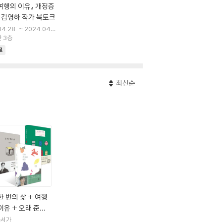
여행의 이유』 개정증
 김영하 작가 북토크
4.28. ~ 2024.04.2
 3층
료
최신순
한 번의 삶 + 여행
이유 + 오래 준비
해온 대답 세트
복서가