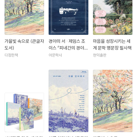
조국 아일랜드에 양가감정을 보인 그는 작가로 활동하는 내내 아일랜드와
더블린에 관한 글을 쓰면서도 몇차례의 짧은 방문을 제외하고는 유럽대륙
을 떠돌며 살았다. 제1차대전 기간에는 스위스 취리히에 머물며 『젊은 예
술가의 초상』(1916)과 희곡 『망명자들』(1918)을 출간했고, 전쟁이 끝난
뒤에는 빠리로 이주해 그에게 세계적 명성을 안겨준 모더니즘 소설의 걸작
『율리시스』(1922)를 출간했다. 그밖에 시집 『실내악』(1907), 평생 그를
가을빛 속으로 (큰글자
경야의 서 : 제임스 조
마음을 성장시키는 세
괴롭혀온 눈 질환과 싸우며 완성한 유작 소설 『피네건의 밤샘』(1939) 등
도서)
이스 『피네간의 경야』
계 문학 명문장 필사책
의 작품이 있다. 제2차대전 발발 후에 다시 취리히로 돌아왔다가 1941년
평역 시리즈 2
다정한책
어문학사
현익출판
쉰여덟을 일기로 숨져 플룬테른 묘지에 묻혔다.
그가 쓴 최초의 책이라 할 수 있는 시집 『실내악』이 1907년에 런던에서 출
판되었고, 첫 소설집 『더블린 사람들』이 1914년에 출판되었다. 『더블린 사
람들』은 아일랜드의 수도 더블린에 대한 사실주의자의 연구서로서, 더블
린의 삶의 모습을 사실적으로 재현함으로써 숨겨진 진리를 효과적으로 드
러낸 뛰어난 작품이다. 이탈리아가 제1차 세계대전에 개입하게 되자 조이
스는 스위스의 취리히로 건너가서 1919년까지 머물렀다. 이 기간 동안에
그는 『젊은 예술가의 초상』(1916)과 희곡 작품인 『망명자들』(1918)을 출
판했다. 제1차 세계대전이 끝나고 잠시 트리에스테로 돌아온 조이스는 191
4년부터 착수한 『율리시즈』의 출판을 위해 파리로 이사했다. 1922년 그의