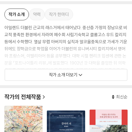
작가 소개
약력
작가 한마디
아일랜드 더블린 근교의 래스거에서 태어났다. 중산층 가정의 장남으로 비
교적 풍족한 환경에서 자라며 예수회 사립기숙학교 클롱고스 우드 칼리지
등에서 수학했다. 열살 무렵 아버지의 실직과 알코올중독으로 가세가 기운
뒤에도 장학금으로 학업을 이어가 더블린의 유니버시티 칼리지에서 영어
와 프랑스어, 이딸리아어 등을 공부했다. 대학 시절 헨리크 입센에 관한 논
문을 『포트나이틀리 리뷰』에 발표했다. 1902년 갓 대학을 졸업한 뒤 의학
공부를 위해 빠리로 향했으나 곧 포기하고, 이듬해 어머니의 임종으로 잠
작가 소개 더보기
시 아일랜드로 돌아왔다. 1904년 연인 노라 바너클과 다시 대륙으로 건너
가 1915년까지 당시 오스트리아-헝가리 제국의 영토였던 이딸리아 뜨리
에스떼 등지에서 영어를 가르치며 생활했다. 그 사이, 틈틈이 『더블린 사람
작가의 전체작품
최신순
들』에 실릴 단편들을 집필해온 그는 1909년과 1912년 두차례에 걸쳐 책
의 출판을 위해 아일랜드를 방문했으나 출판사와 의견이 맞지 않아 책을
출간하지 못했다. 『더블린 사람들』은 1914년에야 런던의 그랜트리처즈 출
판사에서 처음 출간되었다.