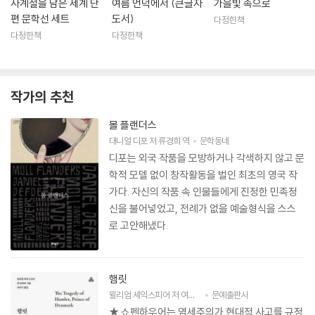
사계절을 담은 세계 단
여름 언덕에서 (큰글자
가을빛 속으로
생일에 파리에서 이 책이 출판되자 그에게 세계적인 명성을 안겨 주었다.
편 문학선 세트
도서)
다정한책
그해에 시작된 『피네간의 경야』는 녹내장으로 인한 그의 시력의 악화와 딸
다정한책
다정한책
의 정신분열증으로 인한 시련에도 불구하고 마침내 완성되어 1939년에
출판되었다. 제2차 세계대전이 발발하자 프랑스를 거쳐 1940년 12월에
취리히로 다시 돌아갔다. 그는 이곳으로 돌아온 지 6주 뒤인 1941년 1월 1
3일 58세의 나이로 사망하여 플룬테른 묘지에 안장되었다.
작가의 추천
몰 플랜더스
대니얼 디포
저
류경희
역
문학동네
디포는 외국 작품을 모방하거나 각색하지 않고 문
학적 모델 없이 창작활동을 벌인 최초의 영국 작
가다. 자신의 작품 속 인물들에게 진정한 민족정
신을 불어넣었고, 전례가 없을 예술형식을 스스
로 고안해냈다.
햄릿
윌리엄 셰익스피어
저
여석기
역
문예출판사
★ 쇼펜하우어는 염세주의가 현대적 사고를 규정