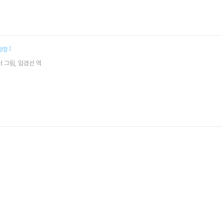
]
양장
러
그림
임경선
역