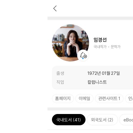
임경선
국내작가
문학가
출생
1972년 01월 27일
직업
칼럼니스트
홈페이지
이메일
관련사이트 1
인
국내도서 (41)
외국도서 (2)
eBoo