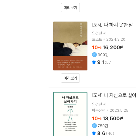
미리보기
다 하지 못한 말
[도서]
임경선
저
토스트
2024.3.20.
10
16,200
%
원
900원
9.1
(
57
)
미리보기
나 자신으로 살
[도서]
임경선
저
마음산책
2023.5.25.
10
13,500
%
원
750원
8.6
(
46
)