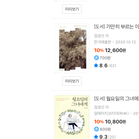
미리보기
가만히 부르는 
[도서]
임경선
저
한겨레출판
2020.10.12.
10
12,600
%
원
700원
8.6
(
62
)
미리보기
월요일의 그녀에
[도서]
임경선
저
알에이치코리아(RHK)
201
10
10,800
%
원
600원
9.3
(
20
)