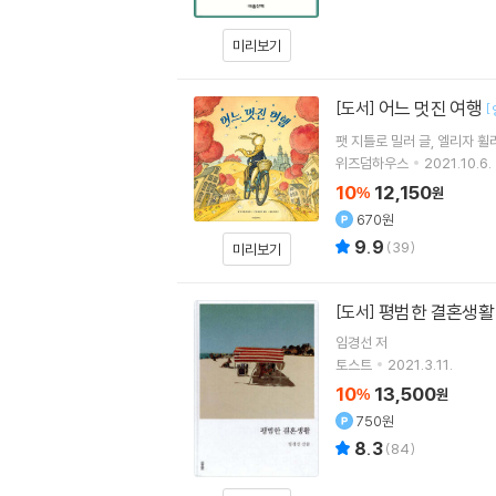
미리보기
어느 멋진 여행
[도서]
[
팻 지틀로 밀러
글
엘리자 휠
위즈덤하우스
2021.10.6.
10
12,150
%
원
670원
9.9
(
39
)
미리보기
평범한 결혼생활
[도서]
임경선
저
토스트
2021.3.11.
10
13,500
%
원
750원
8.3
(
84
)