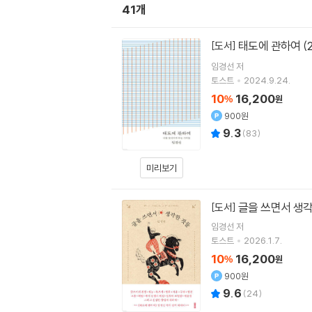
41개
태도에 관하여 (
[도서]
임경선
저
토스트
2024.9.24.
10
16,200
%
원
900원
9.3
(
83
)
미리보기
글을 쓰면서 생
[도서]
임경선
저
토스트
2026.1.7.
10
16,200
%
원
900원
9.6
(
24
)