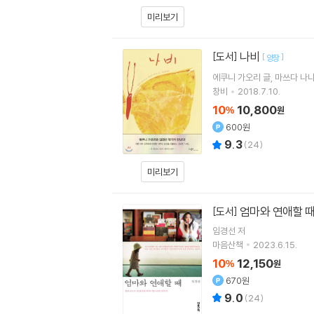
미리보기
나비
[도서]
[
]
양장
에쿠니 가오리
글
마쓰다 나
창비
2018.7.10.
10
10,800
%
원
600원
9.3
(
24
)
미리보기
엄마와 연애할 
[도서]
임경선
저
마음산책
2023.6.15.
10
12,150
%
원
670원
9.0
(
24
)