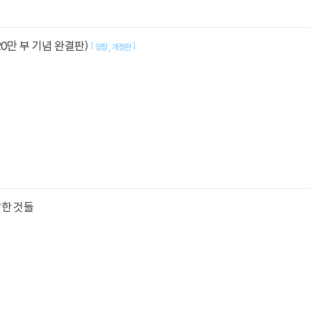
20만 부 기념 완결판)
[
]
양장
개정판
각한 것들