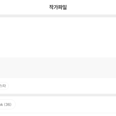
작가파일
스타
k (36)