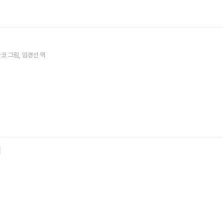
나코
그림
임경선
역
때