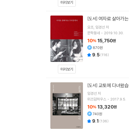
미리보기
여자로 살아가는
[도서]
요조
임경선
저
문학동네
2019.10.30.
10
15,750
%
원
870원
9.5
(
116
)
미리보기
교토에 다녀왔
[도서]
임경선
저
위즈덤하우스
2017.9.5.
10
13,320
%
원
740원
9.1
(
136
)