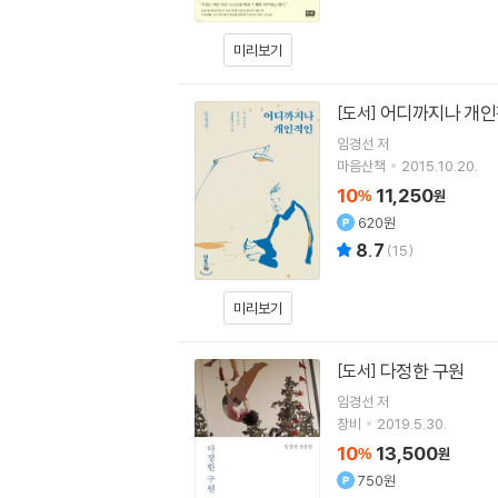
미리보기
어디까지나 개
[도서]
임경선
저
마음산책
2015.10.20.
10
11,250
%
원
620원
8.7
(
15
)
미리보기
다정한 구원
[도서]
임경선
저
창비
2019.5.30.
10
13,500
%
원
750원