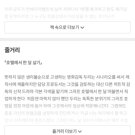
우리 모두가 컨베이어벨트에 실려 저마다의 ‘때’를 통과하고 용도 폐기당
할 운명이라면 그 누구도 한물감에서 자유로울 수 없는 게 아닌가.
--- p.36
책 속으로 더보기
“내가 원하는 것과 사람들이 나에게 바라는 게 다를 순 있지. 그런데 때로
는 사람들이 바라는 걸 하는 게 맞을 수도 있어.”
줄거리
두리는 의식의 흐름대로 그 말을 내뱉고서 흡, 하고 숨을 들이마셨다. 내가
원하는 것과 사람들이 바라는 것 사이에서 평생 내적 갈등을 일으키며, 사
「호텔에서 한 달 살기」
람들이 바라는 걸 하는 게 맞는다는 걸 알면서도 그렇게 안 해온 것은 그 누
구도 아닌 내 얘기가 아닌가.
뜻하지 않은 생리불순으로 고생하는 영화감독 두리는 시나리오를 써서 제
--- p.42
작사에 제출하지만 담당 프로듀서는 그것을 검토하는 대신 다른 히트작 감
독의 신작 드라마 각본 각색을 맡기며 그라프 호텔에서 한 달 머물면서 작
“배부른 소리는 아니지. 원래 사람은 잘나가고 있을 때 더 불안하고 두려운
업하게 한다. 처음엔 마뜩지 않아 했던 두리는 독특한 분위기의 그라프 호
거야.”
텔을 점점 마음에 들어 하며 그곳에서의 일상에 적응해나간다. 그럼에도
--- p.44
종종 자신의 한물감을 냉정하게 진단하거나 ‘지금 나는 여기에서 뭘 하고
있나’ 아득해지며 혼란스럽다. 그러던 어느 날 자신이 데뷔시킨 배우 수호
한 남자가 505호 앞에 가만히 멈춰 섰다.
의 급작스러운 호텔 방문으로 스스로를 속이고 있던 자신이 진심으로 원하
줄거리 더보기
--- p.55
는 것이 무엇인지를 깨닫는다.