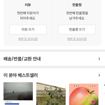
로 투숙한 대학 동기 상원을 만난다. 상원은 과 동기 단톡방으로 정현을 초
자신이 안다고 생각했던 것들이 실은 허상일 수도 있음을 깨닫는다.
리뷰
한줄평
한편, 열 살 연상이라는 나이 차는 무척 불가사의했는데, 동주는 상아와 이
대하고, 정현은 잊고 싶었던 과거가(정현은 성인 ADHD 진단을 받고 힘겹
야기를 나누고 있으면 자신이 실제보다 나이가 더 많고 지적인 사람이 된
게 사회생활을 이어나가고 있었다) 차례차례 다시 소환되어 괴로워하지만
첫번째 리뷰어가
첫번째 한줄평을
「하우스키핑」
것처럼 느끼기도 하면서, 때로는 그와 반대로 실제보다 훨씬 어리고 유치
되어주세요.
남겨주세요.
유일한 취미인 작가 덕질로 도피한다. 휴일이 지나 출근하니 그라프 호텔
자발적 선택으로 메이드가 된 고학력자 정현에게 호텔이 연말에 문을 닫는
한 애송이처럼 느껴지기도 했다.
이 연말부로 문을 닫는다는 청천벽력 같은 소식을 듣고 패닉 상태에 빠진
다는 소식은 그야말로 청천벽력이다. 정현은 호텔이라는 자기만의 안전한
--- p.133
리뷰 쓰기
한줄평 쓰기
다. 자기만의 안전한 세계를 빼앗길 위험에 놓인 정현은 심리적 도피처가
세계를 빼앗길 것 같은 위기감 속에 뜻밖의 인물에게 도움을 청한다.
되어주는 작가한테 SNS로 도움을 요청하지만 위로는커녕 차단을 당한다.
“너는 나로부터 도망가야 해.”
혜택 및 유의사항
혜택 및 유의사항
「야간 근무」
“그게 대체 무슨 말이에요.”
「야간 근무」
한여름 밤의 꿈같은 사랑 뒤 이별의 상처를 삭이는 호텔 도어맨 동주는 알
“나로부터 너를 지켜야 한다는 뜻이야.”
고 지내던 작가에게 사랑이라는 감정을 증명하려고 애쓴 자신의 무모한 모
--- p.134
작가인 ‘나’는 출장 온 친구를 만나러 그라프 호텔에 갔다가 도어맨으로 일
배송/반품/교환 안내
험에 대해 들려준다. 후회해도 상관없다 생각하고 저지르고 난 자리에는
하는 20대 청년 ‘동주’를 우연히 오랜만에 만난다. ‘동주’는 ‘나’에게 그간에
무엇이 남을까.
“네가 아무리 나이에 비해 어른스러워 보여도 때때로 비치는 치기 어림이
있었던 자신의 이야기를 들려준다. 미술관에서 안내원 아르바이트를 하며
나 젊음의 무지는 어쩔 수가 없구나.”
이 분야 베스트셀러
만난 장애를 가진 30대 기혼 여성 ‘상아’와 나눈 서툰 사랑과 서툰 진심에
「초대받지 못한 사람」
(중략) “제가 시시하다는 말인가요”
대해. 사랑이라는 감정을 증명하려고 애쓴 그들의 무모한 모험 이야기가
그라프 호텔의 아름다운 피아노바에서 돈과 인간관계의 함수를 알아가는
“시시하다고는 하지 않았어. 그냥 어떨 땐…… 젊은 애들은 젊은 것 말고는
펼쳐지고 깊은 밤 야간 근무 중 호텔 반대편의 울창한 숲에서 불어오는 바
개그맨 상우는 낯선 세계를 향한 동경과 익숙한 인간관계의 아늑함 사이에
아무것도 가진 게 없는데 너무 당당해서 오만해 보여.”
람을 맞으며 열병의 상흔을 삭이는 ‘동주’의 안녕을 ‘나’는 기원한다.
서 위태롭게 흔들린다. 겉으로 보이는 게 다가 아닌 상황을 겪으며 그 속에
--- p.135
서 어떻게 ‘나’로 살아갈 것인가를 고민한다.
「초대받지 못한 사람」