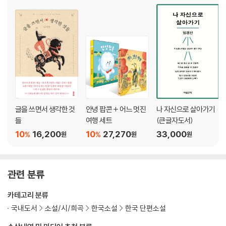
글을 쓰면서 생각한 것
안녕 팝콘 + 어느 멋진
나 자신으로 살아가기
들
여행 세트
(큰글자도서)
10
16,200
10
27,270
33,000
%
%
원
원
원
관련 분류
카테고리 분류
국내도서
소설/시/희곡
한국소설
한국 단편소설