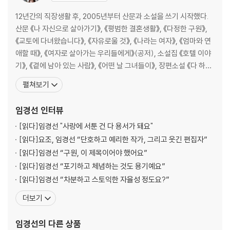
12년간의 직장생활 후, 2005년부터 산문과 소설을 쓰기 시작했다.
산문 《나 자신으로 살아가기》, 《평범한 결혼생활》, 《다정한 구원》,
《교토에 다녀왔습니다》, 《자유로울 것》, 《나라는 여자》, 《엄마와 연
애할 때》, 《여자로 살아가는 우리들에게》(공저), 소설집 《호텔 이야
기》, 《곁에 남아 있는 사람》, 《어떤 날 그녀들이》, 장편소설 《다 하지
못한 말》, 《가만히 부르는 이름》, 《나의 남자》, 《기억해줘》, 좋아하는
펼쳐보기
작가에 대해 쓴 《어디까지나 개인적인》, 일하는 여성에게 들려주는
《월요일의 그녀에게》, 독립출판물 《임경선의 도쿄》를 비롯하여 다수
임경선
인터뷰
의 책을 냈다.
[읽다]
임경선 "사랑에 서툰 건 다 용서가 돼요"
[읽다]
요조, 임경선 “단호하고 예리한 작가, 그리고 웃긴 편집자”
[읽다]
임경선 “구원, 이 제목이어야 했어요”
[읽다]
임경선 “포기하고 체념하는 것도 용기예요”
[읽다]
임경선 “차분하고 스토익한 자율성 정도요?”
더보기
임경선
의 다른 상품