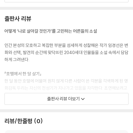
회사 일은 세월과 경력이 쌓일수록 더 확실해지고 선명해지는데, 어째서
「프랑스 소설처럼」
출판사 리뷰
여자의 마음은 함께 보낸 시간이 길어질수록 더더욱 알기가 어려워지는 것
일까 자신이 기대하는 게 무엇인지 바로 알려주지 않는 것, 자체가 여자가
‘남자’는 어느 무더운 여름날 대낮에 외근을 빙자하여 그라프 호텔 505호
어떻게 ‘나로 살아갈 것인가’를 고민하는 어른들의 소설
남자에게 내리는 벌이라는 것을 남자는 알 턱이 없었다.
에 ‘여자’를 만나러 온다. 영업 부진 탓에 생긴 특급 호텔의 ‘대실’ 상품을 이
--- p.70
용하러. 오후의 정사 중, ‘여자’는 간통죄가 폐지되기 직전에 자발적으로 죗
인간 본성의 모호하고 복잡한 부분을 섬세하게 성찰해온 작가 임경선은 변
값을 치르기를 선택한 P과장님의 불가사의한 이야기를 ‘남자’에게 들려준
화와 선택, 발견의 순간에 맞닥뜨린 2040세대 인물들을 소설 속에서 담담
“그러니까 소설 속 한 장면을 경험해보고 싶다는 거야.”
다. 낮 대실 시간이 끝나갈 무렵 ‘남자’가 먼저 호텔을 나와 다시 회사로 돌
하게 그려낸다.
--- p.71
아가려고 준비하는데 ‘여자’는 의미심장한 말을 남기며 퇴근길 ‘남자’의 마
음을 흔들어놓는다. (스포일러 : ‘남자’와 ‘여자’는 부부이고 ‘여자’는 생일
「호텔에서 한 달 살기」
호텔에서 일하면서 정현은 인간이 만들어내는 다양한 분비물에 매번 새롭
선물로 자신이 좋아하는 프랑스 소설에서 읽은 대낮의 정사 장면을 재현해
한 달 동안 호텔에 머물며 원치 않게 다른 사람이 쓴 각본을 각색하게 된 영
게 놀라곤 했다. 인간의 체액이 얼마나 다양한 색깔과 점도를 지니는지, 체
보고 싶다고 ‘남자’에게 요청한 것) 그 프랑스 소설은 바로 2022 노벨문학
화감독 두리는 자신의 전성기가 지나가고 있음을 자각한다. 초연해보려고
모는 또 얼마나 다양한 두께와 길이, 곱슬거리는 정도가 다른지.
상 아니 에르노의 ‘단순한 열정’이다.
애쓰지만 종종 ‘나는 지금 여기서 뭘 하고 있지’라며 당혹해하는 그는 뜻밖
--- p.83
출판사 리뷰 더보기
의 방문객을 통해 자신이 진심으로 원하는 것이 무엇인지를 알게 된다.
「하우스키핑」
이해…… 사람들은 항시 누군가로부터 이해받고 싶어 했다. 그리고 때로는
「프랑스 소설처럼」
용서를 구해야 할 상대에게 이렇게 터무니없는 이해를 구하기도 했다.
리뷰/한줄평
0
그라프 호텔의 하우스키핑 메이드 일을 천직처럼 생각하는 정현은 오늘도
영업 부진으로 낮 시간 대실 상품을 내놓은 호텔에 ‘여자’를 만나러 가는
--- p.105
정해진 순서대로 꼿꼿하게 자신이 맡은 일을 해나가던 중, 우연히 손님으
‘남자’는 최선을 다해 사랑하는 ‘여자’를 기쁘게 해보려고 노력하지만 문득