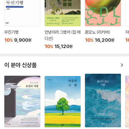
“야, 대체 내가 몇 번을 얘기해. 세상의 모든 인간관계는 거래야. 인간이란
소중했던 그 무엇을 잃어가면서, 혹은 변할 수밖에 없는 무언가를 목격하
종은 뭔가를 내줬으면 반드시 뭔가를 바라는 법이지. 조건 없는 호의란 존
개그맨 선배 ‘영일’의 기업 회장들 접대 술자리에 급작스레 불려나간 개그
면서 소설 속 주인공들은 어떻게 견디고 살아냈을까. 무심하고 건조하지
재하지 않아.”
맨 ‘상우’는 그곳에서 차분하고 세련된 투자자문회사 대표 ‘이준’을 알게 된
만, 그 아래로 소용돌이치는 마음의 격정과 아릿함은 화가 에드워드 호퍼
--- p.176
다. 이준은 따로 상우를 그라프 호텔의 피아노바에 초대하며 편안하게 만
의 고독하면서도 여운 짙은 그림들을 연상시킨다.
나는데, 회를 거듭할수록 상우는 자신과는 다른 ‘지성’의 세계에 사는 이준
무진기행
안녕이라 그랬어 (집 에
혼모노 (리커버)
자
“저는 그분들과 가까이 ‘일’을 할 뿐입니다. 그리고 일을 할 때는, 특히 돈을
디션)
을 동경하게 된다. 한편, 상우는 기업인-연예인 간의 계산적인 관계에 대
10
9,900
10
16,200
1
%
%
원
원
매혹의 장소, 호텔
다루는 일을 할 때는 가급적 선입견과 감정을 없애는 훈련이 사전에 되어
해 알게 되며 그에 비하면 고향 친구들과의 이해타산 없는 오랜 우정의 순
10
15,120
%
원
있어야 합니다. 돈 자체는 더러운 것도 깨끗한 것도 없으니까요.”
수함을 소중하게 느낀다. 하지만 어느 날, 고향 친구 정환이 느닷없이 돈을
작가 임경선은 어린 시절부터 외국 생활을 경험하면서 자연스럽게 ‘호
--- p.185
빌려달라고 해서 마음이 어지러운 가운데 영일에게 불려간 다른 술자리에
텔’이라는 공간과 친숙하게 되었다. 나무 바닥이 삐걱거리는 유럽 어느 도
이 분야 신상품
서 이준이 기업 회장들의 비자금을 탈취해서 사라졌다는 소식을 듣게 된
시의 남루한 호스텔부터 대도시의 특급 호텔, 주인의 개성이 녹아 있는 베
다.
드앤브랙퍼스트(B&B)와 게스트 하우스, 온천 료칸에 이르기까지 다채로
운 숙박 시설을 경험한 그는 이를 토대로 좋아하는 숙소의 다양한 특성들
을 집약한 ‘그라프 호텔’을 탄생시켰다. 오랜 시간의 풍파를 견디면서 누적
된 역사가 있고, 고집스러운 취향이 있고, 효율보다는 멋과 여유가 있고,
매뉴얼대로 움직이기보다 인간적인 환대가 있고, 무엇보다도 울창한 나무
그늘 아래 수영장이 있는 호텔.
서울 남산 자락에서 40년 역사(1983년 개관)를 뒤로 하고 밀레니엄 힐튼