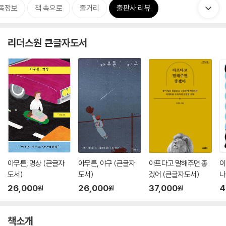
목정보
책 속으로
줄거리
출판사 리뷰
리더스원 큰글자도서
아무튼, 명상 (큰글자
아무튼, 야구 (큰글자
아프다고 말해주면 좋
이
도서)
도서)
겠어 (큰글자도서)
나
26,000
26,000
37,000
4
원
원
원
책소개