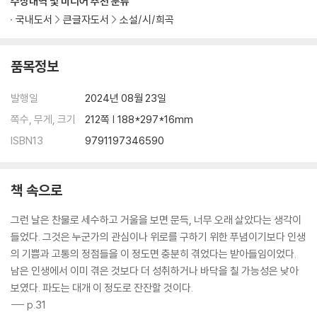
수상내역 및 미디어 추천 분류
국내도서
큰글자도서
소설/시/희곡
품목정보
발행일
2024년 08월 23일
쪽수, 무게, 크기
212쪽 | 188*297*16mm
ISBN13
9791197346590
책 속으로
그런 날은 찬물로 세수하고 거울을 보면 문득, 너무 오래 살았다는 생각이
들었다. 그것은 누군가의 관심이나 위로를 구하기 위한 푸념이기보다 인생
의 기쁨과 고통의 정점들을 이 정도면 충분히 겪었다는 받아들임이었다.
남은 인생에서 이미 겪은 것보다 더 성취하거나 바닥을 칠 가능성은 낮아
보였다. 파도는 대개 이 정도로 잔잔할 것이다.
--- p.31