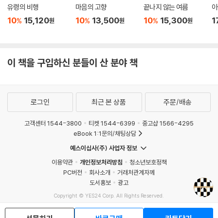
서울 호텔이 올해 12월 31일을 마지막으로 영업을 마치고 김종성 건축가
유령의 비행
마음의 고향
끝나지 않는 여름
아
가 혼신을 다해 설계한 호텔 건물이 철거된다는 안타까운 소식도 이번 신
10
15,120
10
13,500
10
15,300
1
%
%
%
원
원
원
작 단편소설집을 집필하는 데 중요한 동기가 되었다. 작가의 이십대부터
사십대에 이르기까지 소중한 추억을 보낸 장소를 영영 떠나보내는 것이기
때문이다. 2019년 아버지와 단둘이 마지막 어버이날 식사를 함께 한 장소
이 책을 구입하신 분들이 산 분야 책
도 국내 호텔 최초의 이탈리안 레스토랑이었던 이곳의 [일 폰테]였다.
한편, 웨스틴조선호텔 홍보실에서 첫 직장 생활을 시작한 것도 호텔을 그
에게 특별한 장소로 만들었다. 24시간 365일 생생하게 움직이고 있는 곳,
로그인
최근 본 상품
주문/배송
다양한 사람들이 드나드는 곳, 모든 부서 직원들이 유기적으로 연결되어
있는 곳, 편안함과 설렘을 동시에 안겨주는 비일상적인 곳 - 호텔은 먼 훗
고객센터 1544-3800
티켓 1544-6399
중고샵 1566-4295
날 노스탤지어로 남을 이야기를 만들어내는 장소이다.
eBook 1:1문의/채팅상담
예스이십사(주) 사업자 정보
이용약관
개인정보처리방침
청소년보호정책
PC버전
회사소개
거래처관계자께
도서홍보
광고
Copyright © YES24 Corp. All Rights Reserved.
MATOM1