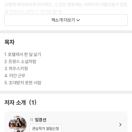
상황에 맞닥뜨리게 되더라도, 그 모든 분투에는 저마다의 아름다움이 있음
을 이제 나는 안다.”/ ‘작가의 말’ 중
책소개 더보기
우리는 무엇을 부여잡고, 무엇을 놔줘야만 할까. 언제까지 저항하고 언제
부터 받아들여야 할까. 우리는 지금 대체 어떤 시간을 살아가고 있는 것일
까. 변화의 기로에 선 주인공들은 자신에게 묻는다. 바로 이 혼란스러운 시
목차
대를 살아가는 지금의 우리들처럼.
1. 호텔에서 한 달 살기
2. 프랑스 소설처럼
3. 하우스키핑
4. 야간 근무
5. 초대받지 못한 사람
저자 소개
1
저
임경선
관심작가 알림신청