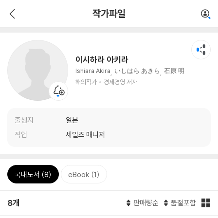
작가파일
이시하라 아키라
Ishiara Akira
いしはら あきら
石原 明
해외작가
경제경영 저자
출생지
일본
직업
세일즈 매니저
국내도서 (8)
eBook (1)
8개
판매량순
품절포함