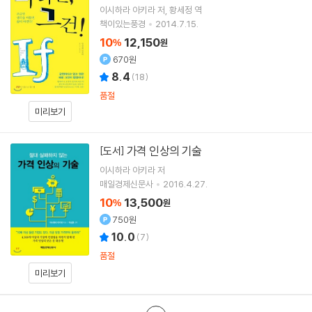
이시하라 아키라
저
황세정
역
책이있는풍경
2014.7.15.
10
12,150
%
원
670원
8.4
(
18
)
품절
미리보기
가격 인상의 기술
[도서]
이시하라 아키라
저
매일경제신문사
2016.4.27.
10
13,500
%
원
750원
10.0
(
7
)
품절
미리보기