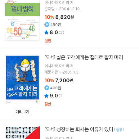
이시하라 아키라
저
문이당
2004.12.10.
10
8,820
%
원
490원
8.0
(
2
)
절판
싫은 고객에게는 절대로 팔지 마라
[도서]
이시하라 아키라
저
혜문서관
2005.1.3.
10
7,200
%
원
400원
9.0
(
1
)
절판
미리보기
성장하는 회사는 이유가 있다
[도서]
[
]
양장
이시하라 아키라
저