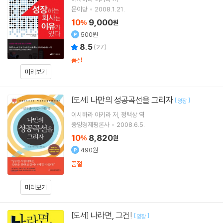
문이당
2008.1.21.
10
9,000
%
원
500원
8.5
(
27
)
품절
미리보기
나만의 성공곡선을 그리자
[도서]
[
]
양장
이시하라 아키라
저
정택상
역
중앙경제평론사
2008.6.5.
10
8,820
%
원
490원
품절
미리보기
나라면, 그건!
[도서]
[
]
양장