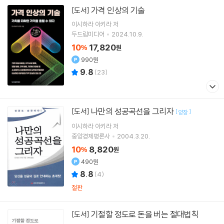
가격 인상의 기술
[도서]
이시하라 아키라
저
두드림미디어
2024.10.9.
10
17,820
%
원
990원
9.8
(
23
)
나만의 성공곡선을 그리자
[도서]
[
]
양장
이시하라 아키라
저
중앙경제평론사
2004.3.20.
10
8,820
%
원
490원
8.8
(
4
)
절판
기절할 정도로 돈을 버는 절대법칙
[도서]