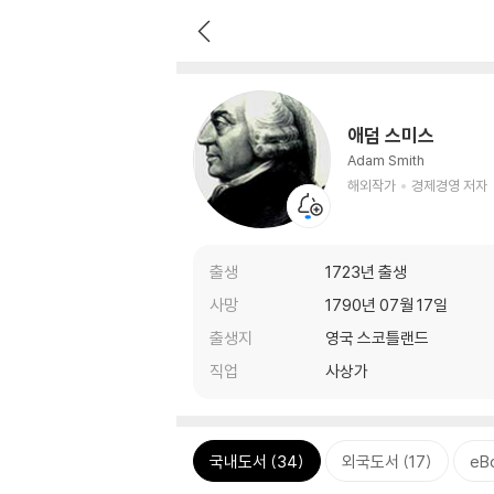
애덤 스미스
Adam Smith
해외작가
경제경영 저자
출생
1723년 출생
사망
1790년 07월 17일
출생지
영국 스코틀랜드
직업
사상가
국내도서 (34)
외국도서 (17)
eB