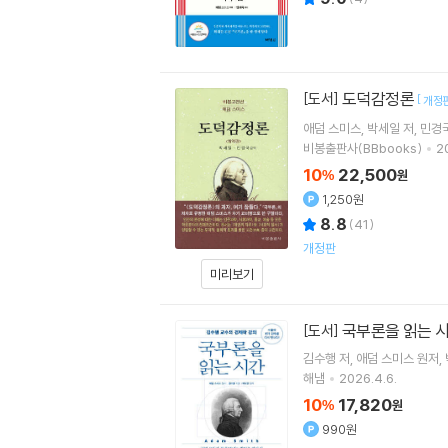
도덕감정론
[도서]
[
개정
애덤 스미스
박세일
저
민경
비봉출판사(BBbooks)
20
10
22,500
%
원
1,250원
8.8
(
41
)
개정판
미리보기
국부론을 읽는 
[도서]
김수행
저
애덤 스미스
원저
해냄
2026.4.6.
10
17,820
%
원
990원