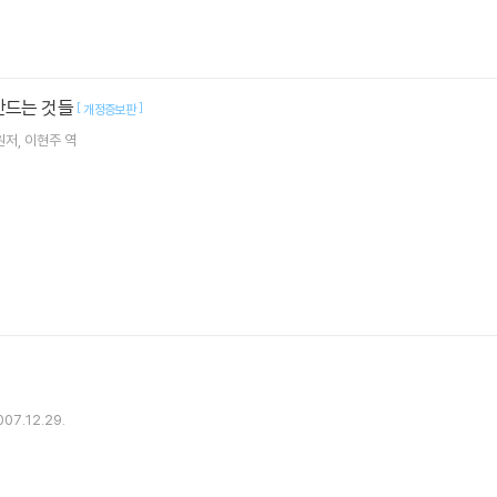
만드는 것들
[
]
개정증보판
원저
이현주
역
]
007.12.29.