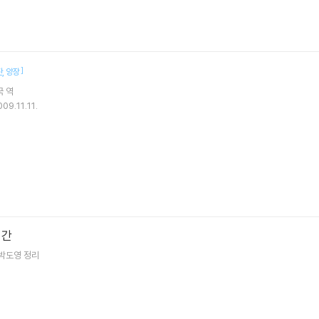
]
판
양장
국
역
09.11.11.
시간
박도영
정리