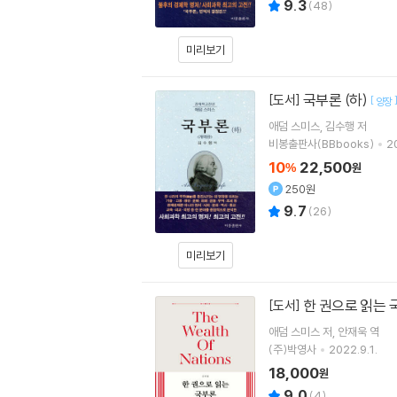
9.3
(
48
)
미리보기
국부론 (하)
[도서]
[
양장
애덤 스미스
김수행
저
비봉출판사(BBbooks)
2
10
22,500
%
원
250원
9.7
(
26
)
미리보기
한 권으로 읽는
[도서]
애덤 스미스
저
안재욱
역
(주)박영사
2022.9.1.
18,000
원
9.0
(
4
)