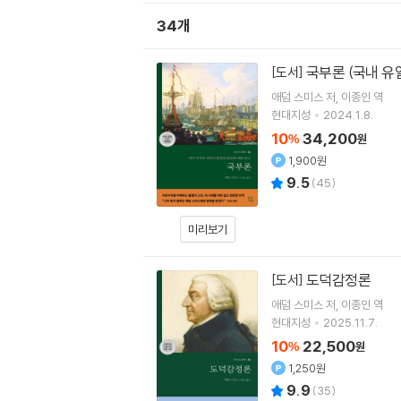
34개
국부론 (국내 유
[도서]
애덤 스미스
저
이종인
역
현대지성
2024.1.8.
10
34,200
%
원
1,900원
9.5
(
45
)
미리보기
도덕감정론
[도서]
애덤 스미스
저
이종인
역
현대지성
2025.11.7.
10
22,500
%
원
1,250원
9.9
(
35
)