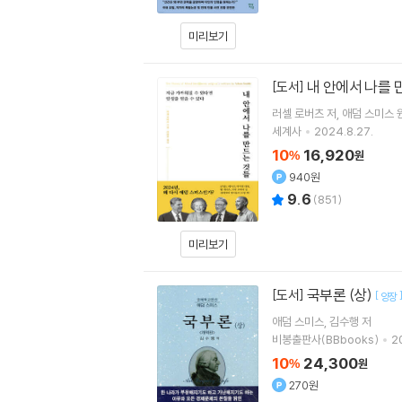
미리보기
내 안에서 나를 
[도서]
러셀 로버츠
저
애덤 스미스
세계사
2024.8.27.
10
16,920
%
원
940원
9.6
(
851
)
미리보기
국부론 (상)
[도서]
[
양장
애덤 스미스
김수행
저
비봉출판사(BBbooks)
2
10
24,300
%
원
270원