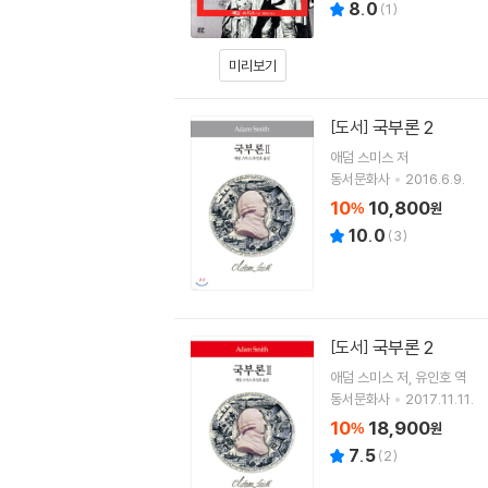
8.0
(
1
)
미리보기
국부론 2
[도서]
애덤 스미스
저
동서문화사
2016.6.9.
10
10,800
%
원
10.0
(
3
)
국부론 2
[도서]
애덤 스미스
저
유인호
역
동서문화사
2017.11.11.
10
18,900
%
원
7.5
(
2
)