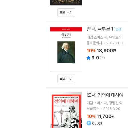
미리보기
국부론 1
[도서]
[
]
양장
애덤 스미스
저
유인호
역
동서문화사
2017.11.11.
10
18,900
%
원
9.0
(
7
)
미리보기
정의에 대하여
[도서]
애덤 스미스
저
정명진
역
부글북스
2016.3.20.
10
11,700
%
원
650원