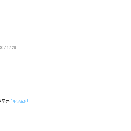
]
007.12.29.
 국부론
[
]
개정증보판