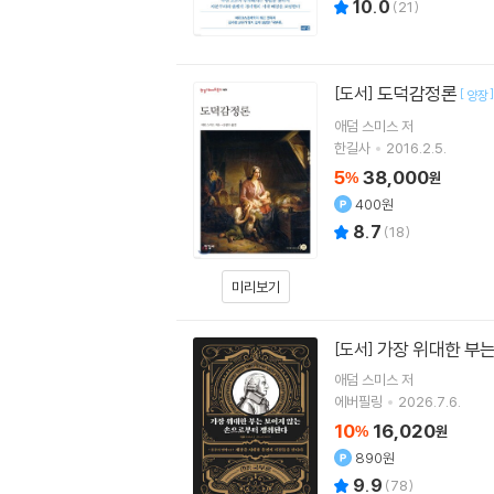
10.0
(
21
)
도덕감정론
[도서]
[
]
양장
애덤 스미스
저
한길사
2016.2.5.
5
38,000
%
원
400원
8.7
(
18
)
미리보기
가장 위대한 부
[도서]
애덤 스미스
저
에버필링
2026.7.6.
10
16,020
%
원
890원
9.9
(
78
)