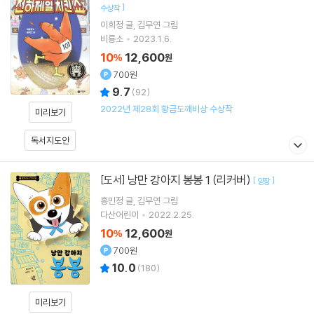
]
수상작
이희정
글
김무연
그림
비룡소
2023.1.6.
10
12,600
%
원
700원
9.7
(
92
)
2022년 제28회 황금도깨비상 수상작
미리보기
독서지도안
낭만 강아지 봉봉 1 (리커버)
[도서]
[
]
양장
홍민정
글
김무연
그림
다산어린이
2022.2.25.
10
12,600
%
원
700원
10.0
(
180
)
미리보기