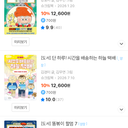
강효미
글
김무연
그림
슈크림북
2026.1.20.
10
12,600
%
원
700원
9.9
(
40
)
미리보기
단 하루! 시간을 배송하는 하늘 택배
[도서]
[
양
]
장
김경미
글
김무연
그림
슈크림북
2026.7.10.
10
12,600
%
원
700원
10.0
(
37
)
미리보기
똥볶이 할멈 7
[도서]
[
]
양장