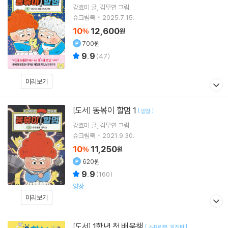
강효미
글
김무연
그림
슈크림북
2025.7.15.
10
12,600
%
원
700원
9.9
(
47
)
미리보기
똥볶이 할멈 1
[도서]
[
]
양장
강효미
글
김무연
그림
슈크림북
2021.9.30.
10
11,250
%
원
620원
9.9
(
160
)
양장
미리보기
1학년 첫 배움책
[도서]
[
]
스프링북
개정판