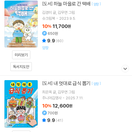
하늘 마을로 간 택배
[도서]
[
]
양장
김경미
글
김무연
그림
슈크림북
2023.9.5.
10
11,700
%
원
650원
9.9
(
60
)
양장
미리보기
독서지도안
내 멋대로 급식 뽑기
[도서]
[
]
양장
최은옥
글
김무연
그림
주니어김영사
2025.7.11.
10
12,600
%
원
700원
9.9
(
41
)