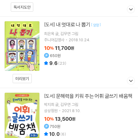
독서지도안
내 멋대로 나 뽑기
[도서]
[
]
양장
최은옥
글
김무연
그림
주니어김영사
2018.10.24.
10
11,700
%
원
650원
9.6
(
23
)
미리보기
문해력을 키워 주는 어휘 글쓰기 배움책
[도서]
박지희
글
김무연
그림
상상정원
2021.8.10.
10
13,500
%
원
750원
10.0
(
6
)