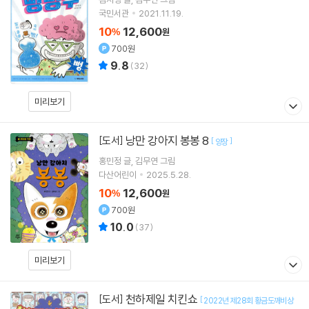
국민서관
2021.11.19.
10
12,600
%
원
700원
9.8
(
32
)
미리보기
낭만 강아지 봉봉 8
[도서]
[
]
양장
홍민정
글
김무연
그림
다산어린이
2025.5.28.
10
12,600
%
원
700원
10.0
(
37
)
미리보기
천하제일 치킨쇼
[도서]
[
2022년 제28회 황금도깨비상