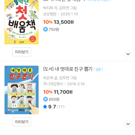
박지희
저
김무연
그림
상상정원
2025.1.10.
10
13,500
%
원
750원
미리보기
내 멋대로 친구 뽑기
[도서]
[
]
양장
최은옥
글
김무연
그림
주니어김영사
2016.3.16.
10
11,700
%
원
650원
9.7
(
77
)
미리보기