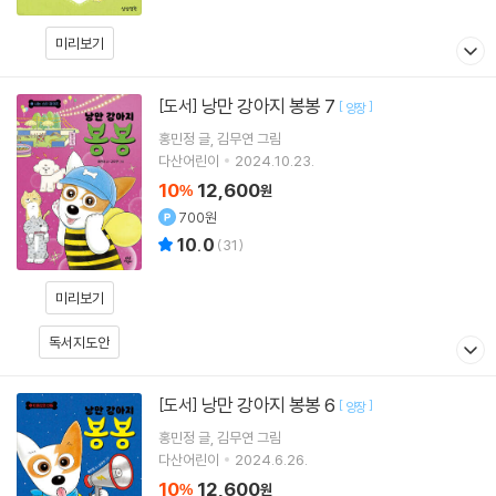
미리보기
낭만 강아지 봉봉 7
[도서]
[
]
양장
홍민정
글
김무연
그림
다산어린이
2024.10.23.
10
12,600
%
원
700원
10.0
(
31
)
미리보기
독서지도안
낭만 강아지 봉봉 6
[도서]
[
]
양장
홍민정
글
김무연
그림
다산어린이
2024.6.26.
10
12,600
%
원