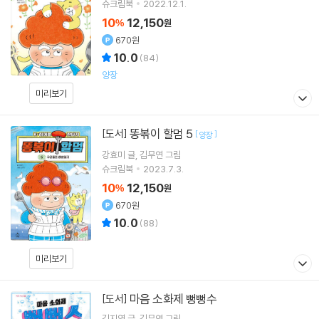
슈크림북
2022.12.1.
10
12,150
%
원
670원
10.0
(
84
)
양장
미리보기
똥볶이 할멈 5
[도서]
[
]
양장
강효미
글
김무연
그림
슈크림북
2023.7.3.
10
12,150
%
원
670원
10.0
(
88
)
미리보기
마음 소화제 뻥뻥수
[도서]
김지영
글
김무연
그림