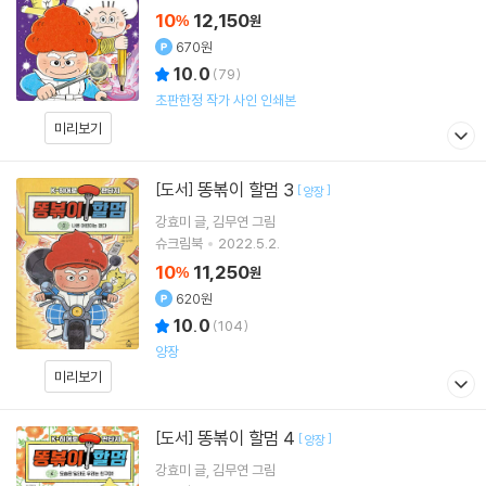
10
12,150
%
원
670원
10.0
(
79
)
초판한정 작가 사인 인쇄본
미리보기
똥볶이 할멈 3
[도서]
[
]
양장
강효미
글
김무연
그림
슈크림북
2022.5.2.
10
11,250
%
원
620원
10.0
(
104
)
양장
미리보기
똥볶이 할멈 4
[도서]
[
]
양장
강효미
글
김무연
그림