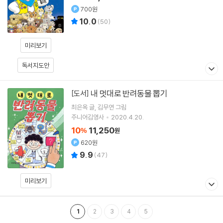
700원
10.0
(
50
)
미리보기
독서지도안
내 멋대로 반려동물 뽑기
[도서]
최은옥
글
김무연
그림
주니어김영사
2020.4.20.
10
11,250
%
원
620원
9.9
(
47
)
미리보기
1
2
3
4
5