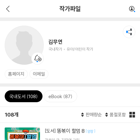
작가파일
김무연
국내작가
유아/어린이 작가
홈페이지
이메일
국내도서 (108)
eBook (87)
108개
판매량순
품절포함
똥볶이 할멈 8
[도서]
[
]
양장