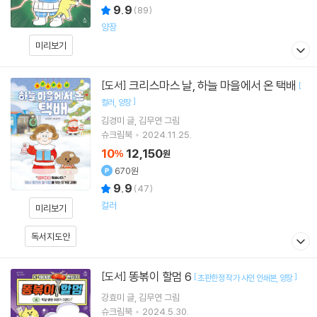
9.9
(
89
)
양장
미리보기
크리스마스 날, 하늘 마을에서 온 택배
[도서]
[
]
컬러
양장
김경미
글
김무연
그림
슈크림북
2024.11.25.
10
12,150
%
원
670원
9.9
(
47
)
컬러
미리보기
독서지도안
똥볶이 할멈 6
[도서]
[
]
초판한정 작가 사인 인쇄본
양장
강효미
글
김무연
그림
슈크림북
2024.5.30.