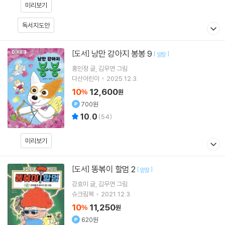
미리보기
독서지도안
낭만 강아지 봉봉 9
[도서]
[
]
양장
홍민정
글
김무연
그림
다산어린이
2025.12.3.
10
12,600
%
원
700원
10.0
(
54
)
미리보기
똥볶이 할멈 2
[도서]
[
]
양장
강효미
글
김무연
그림
슈크림북
2021.12.3.
10
11,250
%
원
620원