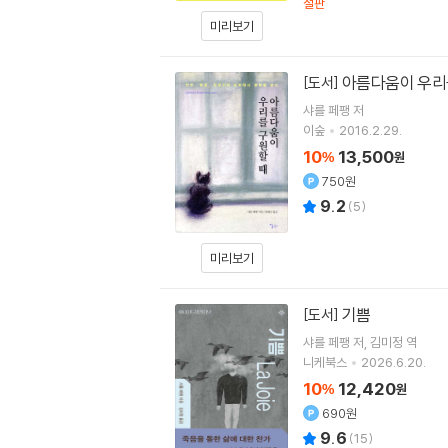
절판
미리보기
아름다움이 우리
[도서]
샤를 페팽
저
이숲
2016.2.29.
10
13,500
%
원
750원
9.2
(
5
)
미리보기
기쁨
[도서]
샤를 페팽
저
김미정
역
니케북스
2026.6.20.
10
12,420
%
원
690원
9.6
(
15
)