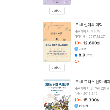
미리보기
실패의 미덕
[도서]
샤를 페팽
저
허린
역
마리서사
2017.12.27.
10
12,600
%
원
700원
8.9
(
22
)
절판
미리보기
그리스 신화 백
[도서]
샤를 페팽
저
쥘
그림
조재룡
이숲
2019.2.15.
10
15,300
%
원
850원