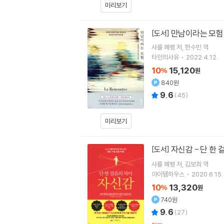
미리보기
만남이라는 모험
[도서]
샤를 페팽
저
한수민
역
타인의사유
2022.4.12.
10
15,120
%
원
840원
9.6
(
45
)
미리보기
자신감 - 단 한
[도서]
샤를 페팽
저
김보희
역
아이템하우스
2020.6.15.
10
13,320
%
원
740원
9.6
(
27
)