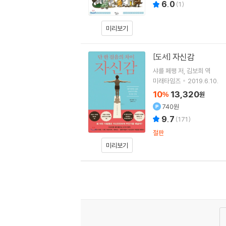
6.0
(
1
)
미리보기
자신감
[도서]
샤를 페팽
저
김보희
역
미래타임즈
2019.6.10.
10
13,320
%
원
740원
9.7
(
171
)
절판
미리보기