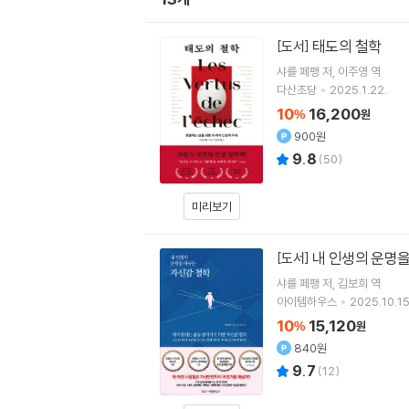
태도의 철학
[도서]
샤를 페팽
저
이주영
역
다산초당
2025.1.22.
10
16,200
%
원
900원
9.8
(
50
)
미리보기
내 인생의 운명을
[도서]
샤를 페팽
저
김보희
역
아이템하우스
2025.10.15
10
15,120
%
원
840원
9.7
(
12
)