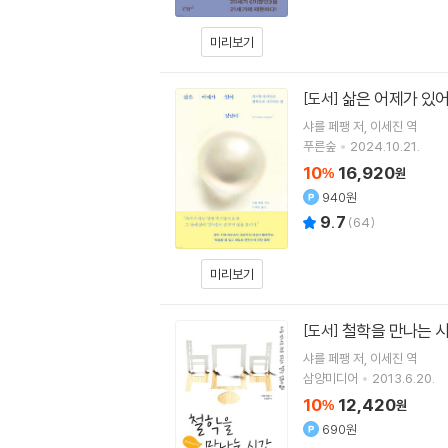
미리보기
삶은 어제가 있
[도서]
샤를 페팽
저
이세진
역
푸른숲
2024.10.21.
10
16,920
%
원
940원
9.7
(
64
)
미리보기
철학을 만나는 
[도서]
샤를 페팽
저
이세진
역
삼양미디어
2013.6.20.
10
12,420
%
원
690원