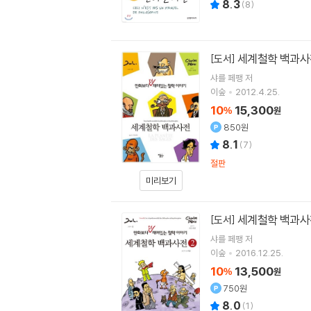
8.3
(
8
)
세계철학 백과사
[도서]
샤를 페팽
저
이숲
2012.4.25.
10
15,300
%
원
850원
8.1
(
7
)
절판
미리보기
세계철학 백과사
[도서]
샤를 페팽
저
이숲
2016.12.25.
10
13,500
%
원
750원
8.0
(
1
)