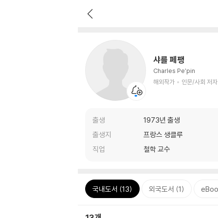
샤를 페팽
Charles Pe′pin
해외작가
인문/사회 저자
출생
1973년 출생
출생지
프랑스 생클루
직업
철학 교수
국내도서 (13)
외국도서 (1)
eBoo
13개