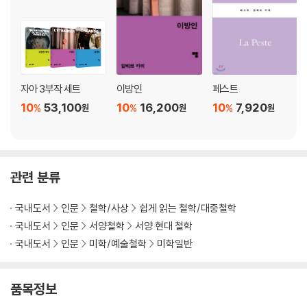
자아 3부작 세트
이방인
페스트
10
53,100
10
16,200
10
7,920
%
%
%
원
원
원
관련 분류
국내도서
인문
철학/사상
쉽게 읽는 철학/대중철학
국내도서
인문
서양철학
서양 현대 철학
국내도서
인문
미학/예술철학
미학일반
품목정보