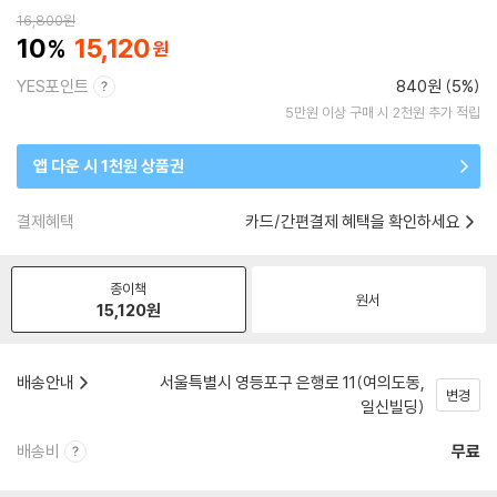
16,800
원
10
15,120
YES포인트
840원 (5%)
5만원 이상 구매 시 2천원 추가 적립
앱 다운 시 1천원 상품권
결제혜택
카드/간편결제 혜택을 확인하세요
종이책
원서
15,120
원
배송안내
서울특별시 영등포구 은행로 11(여의도동,
변경
일신빌딩)
배송비
무료