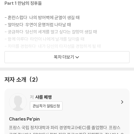
Part 1 만남의 징후들
- 혼란스럽다: 나의 방어벽에 균열이 생길 때
- 알아보다: 우연이 운명처럼 나타날 때
- 궁금하다: 당신의 세계를 알고 싶다는 갈망이 생길 때
- 함께 이루다: 타인이 나에게 날개를 달아줄 때
- 차이를 경험하다: 내가 당신의 타자성을 경험하게 될 때
- 변화하다: 타인이 나를 새로운 사람으로 바꿔줄 때
목차 더보기
- 책임감을 느끼다: 타인이 나의 도덕성을 일깨울 때
- 살아있다: 타인이 내 삶을 구원할 때
저자 소개
2
Part 2 만남을 내 편으로 만드는 법
- 자기의 틀에서 빠져나올 것: 행동의 철학
저
샤를 페팽
- 특정한 것을 기대하지 말 것: 개방성에 대한 찬가
관심작가 알림신청
- 가면을 벗을 것: 취약성이 지닌 위력
Charles Pe′pin
Part 3 진정한 삶은 만남이다
프랑스 국립 정치대학과 파리 경영학교(HEC)를 졸업했다. 프랑스