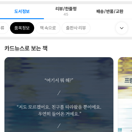
리뷰/한줄평
도서정보
배송/반품/교환
45
분류
품목정보
책 속으로
출판사 리뷰
카드뉴스로 보는 책