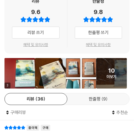
리뷰
한줄평
되기를 갈망하고 하나의 커플로 용해되기를 갈망하는 경향이 있다. 또한
알베르 카뮈의 소설 『전락』과 클린트 이스트우드 감독의 영화 [매디슨 카
9.6
9.8
우리가 같은 것을 느끼길 바라고, 같은 욕망과 취향을 갖길 바라고, 같은 생
운티의 다리] 등을 경유하여 플라톤에서 알랭 바디우까지 아우르는 철학
활을 영위하기를 바라며, 어디서나 우리가 함께하기를 바라고, 심지어는
적 여정이다. 또한 피카소와 엘뤼아르의 만남, 데이비드 보위와 루 리드의
항상 같은 파장의 감정을 갖기를 바란다. 즉 우리는 사랑을 최고의 형태로
만남, 볼테르와 에밀리 뒤 샤틀레의 만남과 같이 사랑이나 우정으로 맺어
리뷰 쓰기
한줄평 쓰기
구체화하기 위해 사랑의 용해를 꿈꾸게 된다.
진 풍요로운 만남들에 관해 세심한 분석을 펼친다. 이를 통해 모든 참된 만
--- p.82
남이란 자신을 발견하는 일이고 그와 동시에 세상을 다시 발견하는 일이라
혜택 및 유의사항
혜택 및 유의사항
고 외치고 있다.
그들이 주고받았던 편지들을 훑어보게 되면, 두 사람의 만남에 비추어 카
뮈의 특정한 작품들을 다시 읽어보고 싶은 마음이 든다. 특히 『반항적인 인
| 타자성의 경험은 삶을 어떻게 바꾸는가
간』은 그들이 처음 사랑의 열정을 나누었던 연애 초기에 쓰인 작품인데, 집
10
만남이 나의 세계에 하는 일들
필로부터 몇 년이 지난 1951년에 출판되었다. 이 작품 속에서 반항적인 인
더보기
간은 불의를 보거나 용납할 수 없는 일을 목격할 때 ‘아니요’라고 할 수 있
지금껏 나에게 큰 영향을 끼쳤던 여러 만남들을 돌이켜보자. 사랑하는 사
3
는 사람이다. [...] 카뮈와 마리아 카자레스의 만남이 존재하지 않았다면 아
람과의 우연한 만남부터 강렬한 충격을 던져준 영화와의 만남까지, 인간이
마도 카뮈가 말했던 반항적인 인간은 본질적으로 ‘아니요’의 인간형으로,
리뷰
36
한줄평
9
라는 존재가 평생 경험하게 되는 모험의 중심에 ‘만남’이 자리 잡고 있다.
거절과 거부의 형상으로만 만들어졌을 것이다. 다시 말해서 이 희망적이고
긍정적인 철학자, 그토록 귀하고 심오한 정신을 지닌 이 안내자는 존재하
구매리뷰
추천순
저자는 이때 ‘만남’과 ‘마주침’이 다름을 강조한다. 만약 누군가 혹은 무언
지 않았을지도 모른다.
가를 만났을 때, 어떤 충격도 흔들림도 없다면 그것은 ‘만남’이 존재하지 않
--- p.102
종이책
구매
고 ‘마주침’만 존재한 것이다. 진정한 만남은 우리에게 어떤 식으로든 분명