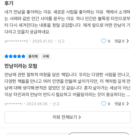
한 흔적을 남기기 때문이다.
후기
우선 마르틴 부버에게 있어서 인간은 자신의 정신적인 진실을 표현하기 위
내가 만남을 좋아하는 이유. 새로운 사람을 좋아하는 이유. 책에서 소개하
해 타인에게 의존한다. 그리고 레비나스에게 있어서 인간은 자신의 도덕적
어떤 만남은 우리로 하여금 지금껏 느껴보지 못한 강렬한 감정의 충격과
는 사례와 같은 인간 사이를 꿈꾸는 이유. 하나 인간은 불특정 타인으로부
인 책임을 발견하기 위해 타인의 얼굴을 보는 경험에 의존한다. 또한 사르
동요를 경험하게 만든다. 또 어떤 만남은 무너진 삶에 희망을 선사하여 다
터 다시 새겨진다는 내용을 정말 공감합니다. 제게 앞으로 어떤 만남이 기
트르에게 있어서 인간은 자신의 자유를 만들어내기 위해 타인들의 시선에
시 한번 일어설 힘을 불어넣어주기도 하고, 또 어떤 만남은 내가 누구인지
다리고 있을지 궁금하네요.
의존한다. 우리는 이 학자들에게서, 헤겔 철학의 영향을 받은 흔적이라고
고민하는 여정에서 가이드가 되어주기도 한다. 또 어떤 만남은 사물에 대
a*********0
2025.01.02.
신고
0
댓글
0
볼 수 있는 변증법적 해석을 발견하게 된다. 즉 자신의 인간성이 지닌 가장
한 또 다른 관점을 발견하도록 해준다. 예를 들어 사랑하는 누군가를 만났
높은 곳까지 올라가기 위해서는 타인을 꼭 거쳐야 한다는 필요성, 그것이
을 때, 이제 나는 나의 시선뿐만 아니라 그 사람의 시선으로도 세상을 바라
종이책
구매
바로 그들 사유의 공통적인 요소였던 것이다.
본다. 그래서 어떤 영화를 보거나 뉴스를 들었을 때, 그 사람이 어떻게 반응
만남이라는 모험
--- p.311
할지 알 것만 같다. 타자성을 경험하는 순간, 우리는 자기중심적인 사고에
서 벗어나 세상을 다른 눈으로 인식하는 것이다.
만남에 관한 철학적 여정을 담은 책입니다. 우리는 다양한 사람을 만나고,
다양한 책들을 만나고 여러 인연을 만들며 살아가지만, 이 책처럼 깊게 만
남에 대해 생각해 본적은 없었던 것 같습니다. 혼자 살아가는 세상이 아닌
저자는 이렇게 진짜 만남이 일어났을 때 우리에게 벌어지는 일들을 8가지
이상 타인과의 만남이 반드시 필요하고 어울림이라는 것이 중요하다는 생
로 분류하고, 이 흔적들이 우리의 삶에 끼치는 영향에 대해서 여러 철학자
각이 들었습니다. 또한 그 만남이 진정한 자신을 알아가는 여정이 된다는
들의 사유와 예술작품을 넘나들며 심도 깊게 살핀다.
s*******i
2023.06.05.
신고
0
댓글
0
것이 깊게 와닿
리뷰 전체보기
| “우리는 타인에 대한 탐험을 한 번도 마친 적이 없다” _알랭 바디우
우연과 불확실성 속에서, 만남을 내 편으로 만드는 세 가지 방법