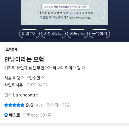
미리보기
사이즈비교
카드뉴스
공유하기
소득공제
만남이라는 모험
미지의 타인과 낯선 무언가가 하나의 의미가 될 때
샤를 페팽
저
한수민
역
타인의사유
2022.04.12.
원서
La rencontre
9.6
판매지수
162
45
베스트
인문 top100 1주