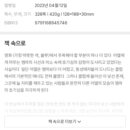
발행일
2022년 04월 12일
쪽수, 무게, 크기
328쪽 | 420g | 128*188*30mm
ISBN13
9791168945746
책 속으로
영화 〈가장 따뜻한 색, 블루〉에서 주목해야 할 부분이 하나 더 있다. 아델에
게 머무는 엠마의 시선과 미소 속에 호기심의 감정이 도사리고 있었다는
사실이다. 일단 아델은 엠마보다 더 어렸고, 동성애자들이 드나드는 클럽
에서의 기본적인 매너도 전혀 몰랐다. 그러나 클럽에 들어선 이 낯선 존재,
그곳에 늘 자리를 채우고 있는 사람들과 완전히 다른 아델의 모습이 엠마
의 호기심을 자극하게 된다.
이 만남에서 주목할 점은 전에 한 번도 본 적이 없는 미지의 낯선 사람에게
서 이상하리만큼 친근한 감정을 느끼게 되는 그런 순간이 아니라, 자기와
완전히 다른 사람을 향해 다가가려는 욕망을 품는 순간이다. 비록 그 ‘다
책 속으로 더보기
름’이 친근하게 느껴지지는 않을지라도 말이다. 이와 같이 우리는 가깝고