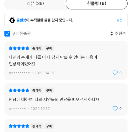
리뷰
36
한줄평
9
보통 우리는 만남이 우연히 찾아온다고 생각하곤 한다. 하지만 우연은 그
저 출발점이다. 저자는 우연은 만남을 유도하는 역할만 할 뿐이며, 우연을
내 편으로 만드는 것은 태도의 문제임을 강조한다.
클린봇
이 부적절한 글을 감지 중입니다.
설정
저자는 자기의 친한 친구를 예로 든다. 이 친구는 이혼을 한 후에 3명의 10
구매한줄평
추천순
대 아이들을 키우고 있었고, 새로운 연애를 하고 싶어 했다. 친구가 원하는
이상형은 이미 한두 명의 자녀가 있는 비슷한 연령대의 여성으로서 더 이
종이책
구매
상 아이 갖기를 원치 않는 사람이어야 했다. 하지만 그는 자신이 생각한 사
타인의 존재가 나를 더 나 답게 만들 수 있다는 내용이
람과 정반대의 여성과 사랑에 빠졌다. 그가 예전에 우선적으로 피하고 싶
인상적이었어요
었고 그를 불안하게 만들었던 바로 그런 사람과 말이다. 만남이 찾아온 것
o********e
2023.04.01.
0
은 우연이었다. 하지만 만약 이 친구가 자신의 생각에 갇혀 폐쇄적인 태도
로 이 만남을 대했다면, 결코 사랑으로 이어지지 못했을 것이다. 경계 어린
태도로 겉핥기식 대화만 나누다가 흐지부지 그 인연이 끝났을 것이다.
종이책
구매
만남에 대하여, 나와 지인들의 만남을 떠오르게 하네요.
그래서 저자는 세 가지 태도를 강조한다. 자기의 틀에서 빠져나와 일단 행
s*******i
2022.10.17.
0
동부터 할 것, 특정한 것을 기대하지 않고 개방적인 자세를 유지할 것, 그리
고 자신의 가면을 벗어서 약한 모습이나 약점을 있는 그대로 드러낼 것, 결
국 이 세 가지는 신뢰의 문제이기도 하다. 의심이 피어나는데도 불구하고
종이책
구매
자신의 몸과 마음을 던질 때, 두려운데도 불구하고 불확실성과 포옹할 때,