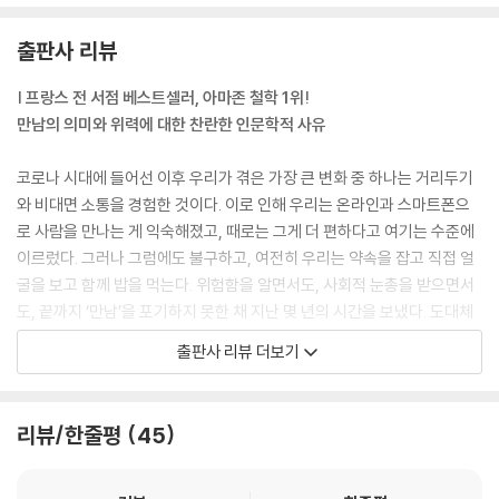
편하게 느껴지는 존재들 뿐 아니라 낯설고 생소한 존재들에게도 매혹을 느
낀다.
출판사 리뷰
--- p.47
| 프랑스 전 서점 베스트셀러, 아마존 철학 1위!
자신이 자기 세계에서 더 이상 ‘중심’에 있지 못한다는 사실은 당황스럽기
만남의 의미와 위력에 대한 찬란한 인문학적 사유
도 하고 흥분되는 것이기도 하다. 세상의 사물을 보는 나의 습관적인 방식
에서 빠져나오는 것이기에 당황스럽고, 내가 결국 세상을 다르게 이해하는
코로나 시대에 들어선 이후 우리가 겪은 가장 큰 변화 중 하나는 거리두기
것이기에 흥분된다. 나는 내 시선과 다른 관점을 지닌 새로운 시선으로 세
와 비대면 소통을 경험한 것이다. 이로 인해 우리는 온라인과 스마트폰으
상을 발견하게 된다. 사르트르는 타자성이 몰고 오는 이 괴로운 경험을 규
로 사람을 만나는 게 익숙해졌고, 때로는 그게 더 편하다고 여기는 수준에
정하기 위해 이런 말을 했다. “타인이 나의 세계를 훔친다.” 이 경험은 즉각
이르렀다. 그러나 그럼에도 불구하고, 여전히 우리는 약속을 잡고 직접 얼
적으로 이루어지는 것이 아니다. 타인의 관점에 접근하기 위해서는 세상을
굴을 보고 함께 밥을 먹는다. 위험함을 알면서도, 사회적 눈총을 받으면서
보는 자신의 시각이 계속 바뀌는 상황이 반드시 뒤따른다. 타자성에 대한
도, 끝까지 ‘만남’을 포기하지 못한 채 지난 몇 년의 시간을 보냈다. 도대체
이런 발견은 하나의 만남이 이루어졌으며 그 결과가 생겨나기 시작했다는
왜 그런 걸까? 왜 우리는 만나려 하는 걸까? 누군가를 만난다는 것은 어떤
출판사 리뷰 더보기
것을 의미한다.
의미를 가지고 있는 걸까?
--- p.71
프랑스 작가이자 철학자인 샤를 페팽은 『만남이라는 모험』을 통해 이 질문
리뷰/한줄평
45
‘용해되는 사랑’은 주로 청소년기에 상대를 이상화하는 감정에서 비롯되곤
에 답한다. 책은 현지 출간 즉시 베스트셀러에 오르며 많은 사람들의 공감
한다. 그때의 우리는 각자 독립된 두 사람으로 지내는 것보다, 즉 하루하루
을 얻었고, 만남의 의미와 위력에 대한 찬란한 인문학적 사유를 보여준다.
지날수록 상대방이 얼마나 나와 다른지 헤아려보는 것보다, 오직 하나가
저자는 수많은 철학자들과 영화감독, 소설가들을 한자리에 불러 모았다.