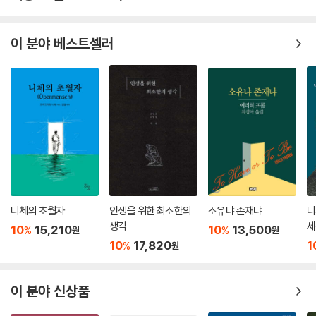
이 분야 베스트셀러
니체의 초월자
인생을 위한 최소한의
소유냐 존재냐
니
생각
세
10
15,210
10
13,500
%
%
원
원
생
10
17,820
1
%
원
션
이 분야 신상품