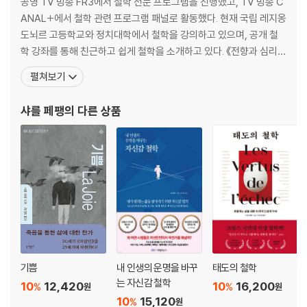
공영 TV 방송 FR3에서 철학 전문 프로그램을 진행했고, TV 방송 C
- 인간 본질로서의 만남이란 무엇인가: 인류학적 해석
ANAL+에서 철학 관련 프로그램 패널로 활동했다. 현재 국립 레지옹
- 나는 당신을 만난다, 그러므로 존재한다: 존재론적 해석
도뇌르 고등학교와 정치대학에서 철학을 강의하고 있으며, 공개 철
- 신에게 다가가기 위해서: 종교적 해석
학 강좌를 통해 친근하고 쉽게 철학을 소개하고 있다. 《전향과 심리
- 우리를 변하게 만드는 그 욕망들: 정신분석학적 해석
학》, 《철학 매거진》에 글을 연재하고 있으며, 《7일간의 철학 여행》,
펼쳐보기
- 자신을 알기 위해 타인과 만난다는 것: 변증법적 해석
《철학자들의 정신분석》, 《세계철학 백과사전》, 《아름다움이 우리를
구원할 때》 등을 집필했다. 그의 책은 전 세계 20개국에서 번역 출간
샤를 페팽
의 다른 상품
결론
되었다. 2010년부터 파리 MK2 극
참고 자료
기쁨
내 인생의 운명을 바꾸
태도의 철학
는 자신감 철학
10
12,420
10
16,200
%
%
원
원
10
15,120
%
원