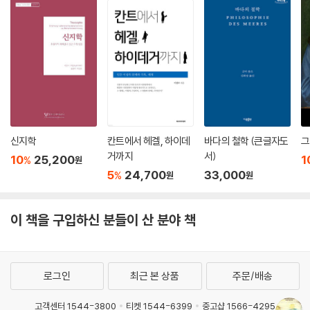
신지학
칸트에서 헤겔, 하이데
바다의 철학 (큰글자도
그
거까지
서)
10
25,200
1
%
원
5
24,700
33,000
%
원
원
이 책을 구입하신 분들이 산 분야 책
로그인
최근 본 상품
주문/배송
고객센터 1544-3800
티켓 1544-6399
중고샵 1566-4295