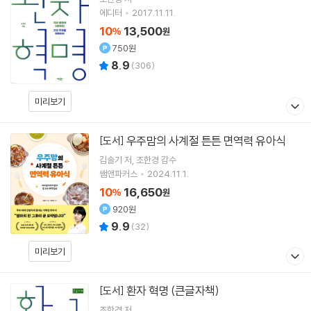
에디터
2017.11.11.
10
13,500
%
원
750원
8.9
(
306
)
미리보기
우주맘의 사계절 튼튼 면역력 유아식
[도서]
김슬기
저
조한경
감수
쌤앤파커스
2024.11.1.
10
16,650
%
원
920원
9.9
(
32
)
미리보기
환자 혁명 (큰글자책)
[도서]
조한경
저