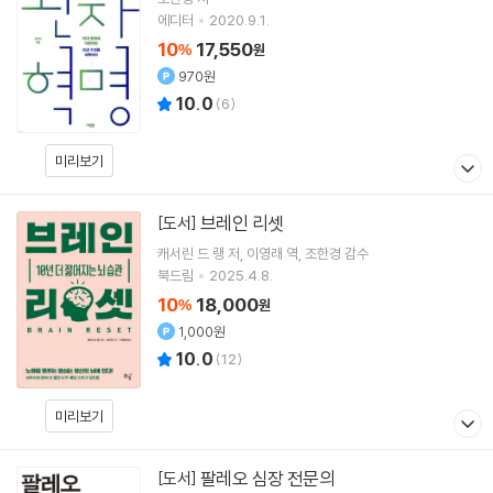
에디터
2020.9.1.
10
17,550
%
원
970원
10.0
(
6
)
미리보기
브레인 리셋
[도서]
캐서린 드 랭
저
이영래
역
조한경
감수
북드림
2025.4.8.
10
18,000
%
원
1,000원
10.0
(
12
)
미리보기
팔레오 심장 전문의
[도서]