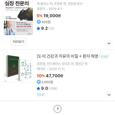
잭 울프슨
저
조연호
역
조한경
감수
광문각
2019.4.1.
5
19,000
%
원
400원
9.2
(
12
)
미리보기
건강과 치유의 비밀 + 환자 혁명
[도서]
[
]
전2권
조한경
안드레아스 모리츠
저
정진근
역
에디터
2020.11.11.
10
47,700
%
원
2,650원
9.0
(
338
)
전2권
1