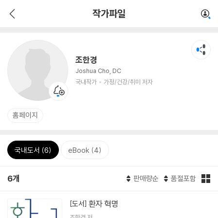
작가파일
조한경
Joshua Cho, DC
국내작가
가정/건강/취미 저자
홈페이지
국내도서 (6)
eBook (4)
6개
판매량순
품절포함
환자 혁명
[도서]
조한경
저