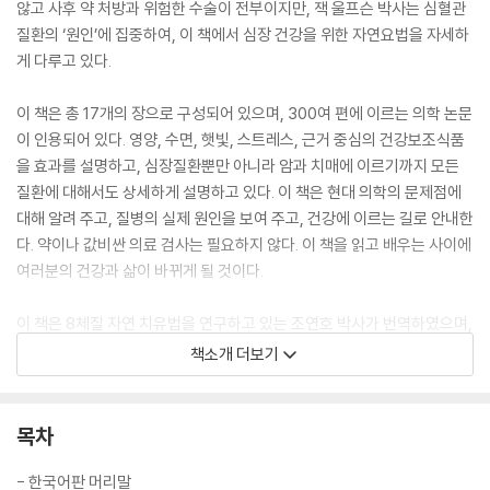
않고 사후 약 처방과 위험한 수술이 전부이지만, 잭 울프슨 박사는 심혈관
질환의 ‘원인’에 집중하여, 이 책에서 심장 건강을 위한 자연요법을 자세하
게 다루고 있다.
이 책은 총 17개의 장으로 구성되어 있으며, 300여 편에 이르는 의학 논문
이 인용되어 있다. 영양, 수면, 햇빛, 스트레스, 근거 중심의 건강보조식품
을 효과를 설명하고, 심장질환뿐만 아니라 암과 치매에 이르기까지 모든
질환에 대해서도 상세하게 설명하고 있다. 이 책은 현대 의학의 문제점에
대해 알려 주고, 질병의 실제 원인을 보여 주고, 건강에 이르는 길로 안내한
다. 약이나 값비싼 의료 검사는 필요하지 않다. 이 책을 읽고 배우는 사이에
여러분의 건강과 삶이 바뀌게 될 것이다.
이 책은 8체질 자연 치유법을 연구하고 있는 조연호 박사가 번역하였으며,
『환자혁명』의 저자, 『암을 고치는 미국 의사들』의 역자로서 유튜브 SNS에
책소개 더보기
서 ‘닥터 조의 건강 이야기’를 통해 많은 독자에게 올바른 건강법을 알려주
고 있는 조한경 카이로프랙틱 척추신경전문의가 감수하였다. 본인의 건강
과 사랑하는 가족을 위해 꼭 읽어야 할 책이다.
목차
- 한국어판 머리말