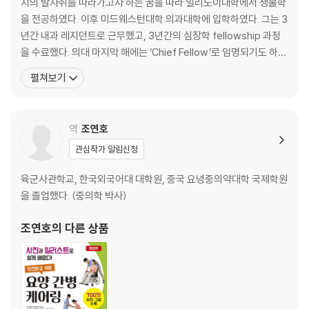
PART #12 당장 운동을 시작하라
지의 발자취를 따라가고자 하는 꿈을 따라 일리노이대학에서 생물학
PART #13 건강에 좋은 음료
을 전공하였다. 이후 미드웨스턴대학 의과대학에 입학하였다. 그는 3
PART #14 경이로운 카이로프래틱 치료
년간 내과 레지던트로 근무했고, 3년간의 심장학 fellowship 과정
PART #15 치아는 아름다운 미소 그 이상의 가치가 있다
을 수료했다. 의대 마지막 해에는 ‘Chief Fellow’로 임명되기도 하였
PART #16 심장 건강을 위한 필수 보충제 Top 20
다. 2012년, 환자에게 그들의 건강 상태와 위험, 그리고 치료의 이점
펼쳐보기
PART #17 건강에 유용한 혈액검사 Top 20
에 대한 심층적인 정보를 제공하는 개인 병원을 열었다. 이 병원의 초
점은 심혈관질환을 예방하고 치료하기 위한 영양, 증거에 기초한 보
- 맺음말
충제, 화학물질 회피, 운동 및 이완
역
조연호
- 저자 소개
- 역자 후기
관심작가 알림신청
- 각주
육군사관학교, 한국외국어대 대학원, 중국 요녕중의약대학 국제학원
을 졸업했다. (중의학 박사)
조연호
의 다른 상품