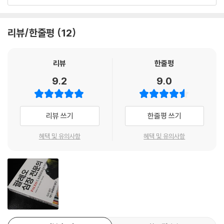
회가 없기 때문이다. 울프슨 박사는 대부분 의사가 할 수 없는 것을 기꺼이
울이기에 앞서 올바른 정보를 아는 것이 중요한 이유다.
환자들과 나누고자 하는 보기 드문 개척자이다. 이 책에서 제시하는 자연
치유 방법은 심혈관질환의 치료 및 예방을 위한 최첨단 정보들이다. 이 책
리뷰/한줄평
12
닥터 울프슨은 이 책을 통해 환자들에게 정보를 전달하고, 그 정보는 환자
은 새로운 시각을 제시하는 명저이다. 질병의 원인을 찾아내어 약물에 의
들에게 힘을 실어준다. ‘혈압이 높으면 혈압약을 처방받아 복용한다’라는
존하지 않고 질병을 예방 또는 치료하고자 하는 모든 사람이 읽어야 하는
교과서적인 뻔한 정보가 아니라 지식 체계를 송두리째 흔들만한 정보들이
리뷰
한줄평
책이다.
가득하다. 콜레스테롤 가설에 대해 기존의 통설을 뒤집는 연구결과부터 매
9.2
9.0
우 유용한 20가지 혈액검사와 정반대로 위험하고 불필요한 의료검사에 이
- 마크 고든 (의학박사, 심장내과 전문의, 미국항노화학회 정회원)
르기까지 유용한 정보들이 균형적으로 가득 차 있다. 또한, 중금속에서부
터 수면부족, 영양, 음료에 이르기까지 습관적으로 병원에 가면서도 환자
울프슨 박사는 정곡을 찔렀다. ‘생활습관’ 의학은 가장 강력한 치료법이자
리뷰 쓰기
한줄평 쓰기
들이 궁금해 하지 않는 건강의 기본 조건들을 모두 아우른다. 닥터 울프슨
최적의 건강 상태를 지키기 위한 열쇠다. 그가 열쇠를 돌려 생명력 넘치는
은 모든 정보를 솔직하게 그리고 과학적인 근거들을 제시하며 기술해 놓았
삶으로 문을 활짝 열어 줄 것이다. 그의 도움을 받기 바란다. 울프슨 박사가
혜택 및 유의사항
혜택 및 유의사항
다.
여러분의 건강을 회복시켜 줄 수 있도록 허락한다면, 영원히 감사하게 될
것이다.
시간 맞춰 처방 약만 잘 챙겨 먹는 수동적인 환자들에게 한발 더 나아가 본
- 트렌트 G. 오르파노스 (의학박사, 심장내과 전문의, 내과 전문의, 기능의학 전문의,
인의 건강을 스스로 챙기는 주체가 되라고 말한다. 그리고 그것을 가능케
인디애나 의과대학 임상 부교수)
할 수 있는 정보들이 이 책에 담겨 있다. 이 책에는 그의 안타까움이 엿보인
다. 종합병원이라는 환경 속에서 검사와 시술, 그리고 약물 치료만 허락되
최고 심장내과 전문의 아들은 아버지의 뒤를 이어 심장내과 전문의가 되었
었던 그가 마주한 절망이 있었다. 10억 이상의 연봉을 받던 잘 나가던 심장
고 수년간의 진료 끝에 건강에 관한 과학과 이치를 깨우치기에 이르렀다.