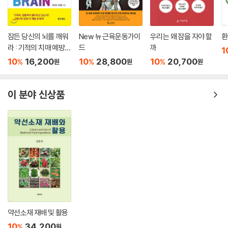
잠든 당신의 뇌를 깨워
New 뉴 근육운동가이
우리는 왜 잠을 자야 할
환
라 : 기적의 치매 예방,
드
까
1
치료법
10
16,200
10
28,800
10
20,700
%
%
%
원
원
원
이 분야 신상품
약선소재 재배 및 활용
10
34,200
%
원