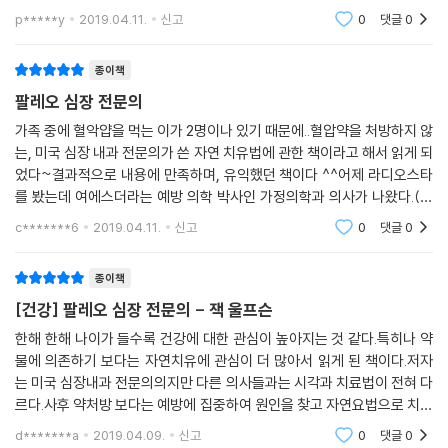
차원에서 접근하고 있다.
쓰고 수술을 하는 것이 당연하다.하지만 운동이나 식이요
p*****y
2019.04.11.
신고
0
댓글
0
- 하이디 커닝햄 (중환자 관리과 간호사)
법으로 내 몸을 개선시킬 수 있다는 것엔 전적으로 공감하
고 있다. 환경이 급격하게 나빠지면서
종이책
잭 울프슨 박사는 우리 곁에 두고 싶은 심장병 전문의이다. 콜레스테롤, 목
팔레오 심장 전문의
초 사육 육류, 설탕, 질산염, 포화지방, 스타틴 약물 등 이 책에서 언급하는
가족 중에 혈악얍을 먹는 이가 2명이나 있기 때문에..혈압약을 처방하지 않
모든 것은 돈과 연결되어 있다. 이 책을 강력히 추천한다!
는, 미국 심장 내과 전문의가 쓴 자연 치유법에 관한 책이라고 해서 읽게 되
- 조니 보든 (PhD 박사, 임상영양학, (≪콜레스테롤 수치에 속지 마라≫의 저자)
었다~결과적으로 내용에 만족하며, 유익했던 책이다 ^^어제 라디오스타
를 봤는데 여에스더라는 예방 의학 박사인 가정의학과 의사가 나왔다.(홈
이 뛰어난 통합 심혈관 치료에 관한 책은 심혈관질환의 진단, 예방 및 치료
쇼핑에서 유산균, 영양제 등을 팔고, 예능에도 나오는 방송인이기도 하다)
c*******6
2019.04.11.
신고
0
댓글
0
에 관한 우리의 시각을 바꿀 것이다. 심장질환을 줄일 수 있는 모든 방법을
그녀는 과거 한
매우 간결하면서도 과학적으로 다루고 있다. 이 책을 가족 그리고 친구들
종이책
에게도 강력히 추천한다.
[건강] 팔레오 심장 전문의 - 잭 울프슨
- 마크 C. 휴스턴 (의사, 의학박사, 반더빌트 의과대학 임상 부교수, “의사가 당신에
한해 한해 나이가 들수록 건강에 대한 관심이 높아지는 것 같다.특히나 약
게 말할 수 없는 고혈압의 모든 것과 의사가 당신에게 말할 수 없는 심장병의 모든
물에 의존하기 보다는 자연치유에 관심이 더 많아서 읽게 된 책이다.저자
것”의 저자)
는 미국 심장내과 전문의의지만 다른 의사들과는 시각과 치료법이 전혀 다
르다.사후 약처방 보다는 예방에 집중하여 원인을 찾고 자연요법으로 치료
이 책은 진실을 받아들이고 자신의 건강에 스스로 책임을 지고자 하는 사
를 하도록 해준다.평소 천기누설과 같은 프로그램을 보면 의학적 지식과는
d*******a
2019.04.09.
신고
0
댓글
0
람들이 꼭 읽어야 할 책이다. 한 줄기 희망이며, 사람들의 삶을 바꾸는 한