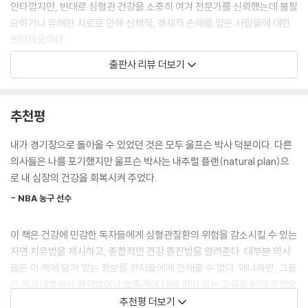
안타깝지만, 반대로 심혈관 건강을 소중히 여겨 전문가를 신뢰했는데 불필
요하거나 유해한 치료로 인해 신체적, 경제적 손해를 입은 사람들에 대한
안타까움이다.
출판사 리뷰 더보기
심장은 곧 생명을 의미한다. 평생을 쉼 없이 뛰어야 하는 신체 기관이니 소
중하지 않을 수 없다. 그런데 적신호가 왔는데도 나의 건강 문제에는 아무
런 관심도 없이 전적으로 의사에게만 모든 걸 내어 맡기는 것은 소중한 심
추천평
장에 대한 신체 포기 각서를 쓰는 것과 다를 바 없다. 담당 의사를 신뢰하는
것이 맞지만, 5분 남짓한 진료를 통해 의사가 해 줄 수 있는 것은 극히 제한
내가 경기장으로 돌아올 수 있었던 것은 모두 울프슨 박사 덕분이다. 다른
적일 수밖에 없다. 의사를 신뢰하는 것이 환자 스스로는 아무것도 할 것이
의사들은 나를 포기했지만 울프슨 박사는 내추럴 플랜(natural plan)으
없다는 것을 뜻하지는 않는다. 대부분의 혈관질환은 생활 습관병인 만큼
로 내 심장의 건강을 회복시켜 주었다.
환자의 관심과 노력이 무엇보다 중요한 것이다.
- NBA 농구 선수
노력을 한다고 하더라도 올바른 정보를 토대로 올바른 노력을 기울이는 것
이 책은 건강에 민감한 독자들에게 심혈관질환의 위험을 감소시킬 수 있는
이 중요하다. 미국 식사지침자문위원회는 5년마다 개정되는 식사 지침 가
자연 치유법을 제시하고, 종합적인 건강 증진법을 알려준다. 대부분 의사
이드라인에서 2015년 심혈관질환 예방을 위해 포화지방 섭취를 멀리 할
들은 이 책에 담겨 있는 정보를 환자들에게 전해줄 수 없다. 왜냐하면, 그들
필요가 없다고 발표했다. 30년 만에 포화지방은 위험한 식품의 누명을 벗
은 의과대학에서 영양학이나 보충제에 대해 의미 있는 교육을 받지 못했으
었다. 하지만 이 사실을 아는 사람은 많지 않다. 여전히 콜레스테롤 수치가
며, 보충제의 최신 연구 경향이나 심혈관질환을 예방하는 방법을 접할 기
추천평 더보기
높다고 하면서 달걀노른자를 멀리하는 환자들이 많은 실정이다. 노력을 기