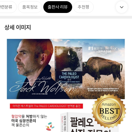
관련분류
품목정보
출판사 리뷰
추천평
상세 이미지