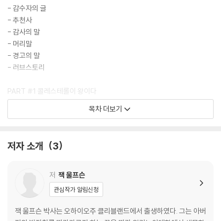
- 감수자의 글
- 추천사
- 감사의 말
- 머리말
- 경고의 말
- 러브스토리
PART #1 콜레스테롤이 왕이다
PART #2 저밀도 지단백(LDL)은 괴물이 아니다
목차 더보기
PART #3 팔레오 식품을 먹자
PART #4 영양: 우리는 어디에서 잘못되었나?
PART #5 우울증과 스트레스로 고통받는 사람들
저자 소개
3
PART #6 대형 제약회사의 실패한 약속
PART #7 위험하고 불필요한 의료 검사
PART #8 독성이 넘치는 우리의 세계
저
잭 울프슨
PART #9 우리 주변의 유독한 중금속
관심작가 알림신청
PART #10 우리 몸은 저항한다
PART #11 잠을 충분히 자라
잭 울프슨 박사는 오하이오주 클리블랜드에서 출생하였다. 그는 아버