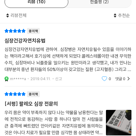
내과 전문의가 환자들을 진료하면 할수록 생겨난 갈증과 답답함, 그것을
리뷰
10
한줄평
2
잭 울프슨 박사는 자가 치유력에 대한 깊은 이해를 가지고 있을 뿐만 아니
묻고 현실에 안주할 수도 있었지만, 그는 그러지 않았다. 불편한 진실을 정
라, 환자들의 삶의 질을 획기적으로 개선시키는 능력을 가지고 있다.
면으로 마주했으며 파고들었다. 닥터 울프슨의 전문성에도 경의를 표하지
리뷰전체
추천순
만, 그의 용기에 더 큰 점수를 주고 싶다.
- 키스 스미지엘 (카이로프랙틱 척추신경 전문의)
종이책
심혈관질환 예방을 위해 참고할 만한 최고의 지침서라고 확신한다.
내가 읽는 대부분의 책은 수박 겉핥기식으로 책장의 공간을 채우는 용도이
심장건강자연치유법
지만, 이 책만큼은 곁에 두고 형광펜으로 노랗게 줄을 그어가며 읽고 있다.
심장건강자연치유법에 관하여...심장병은 자연치유될수 있음을 이야기하
조한경 감수자/ 미국 카이로프랙틱 척추신경전문의
나의 환자들을 위해 복사하느라고 척추 스트레스까지 받고 있다. 울프슨
는 책이라고해서 호기심에 선택하게 되었다.콜레스테롤이란 내겐 무익한
『환자혁명』 저자, 『혁신적인 치료법으로 암을 치료하는 미국 의사들』역자
박사는, 동료 의사들의 따가운 시선에도 불구하고 오직 환자들을 위해 최
수치, 심장마비나 뇌졸중을 일으키는 원인이라고 생각했고, 내가 만나는
선을 다하는 진정한 의사이다.
대부분의 중년 환자들의 50%이상이 갖고있는 질환 (고지혈증) 그리고 그
로인해 처방되는 고지혈증약을 떠올렸다. 그러나 첫장부터 나의 생각을 산
- 데커 와이즈 (자연요법 전문의, FASA, FFCC)
m*****a
2019.04.11.
신고
0
댓글
0
산히 부셔주었다. 테스
나는 한때 잭 울프슨 박사와 함께 중환자실 환자들을 돌보는 특권을 누렸
종이책
다. 과학과 치료에 대한 울프슨 박사의 열정은 그 분야에 커다란 변혁을 가
[서평] 팔레오 심장 전문의
져 왔다. 울프슨 박사는 통합 심장의학 분야의 리더이며, 오랫동안 지혜롭
우리 몸은 약이 부족하지 않다.나는 약물을 남용한다는 말
게 환자들을 이끌어 왔다. 이 세상은 이렇게 진실한 사람을 필요로 한다. 이
에 전적으로 동감하는 사람 중 하나다.얼마 전 사람들을
필독서를 통해 울프슨 박사는 신념을 가지고 자신의 지식을 세상과 나누고
큰 충격에 빠트렸던 안아키같은 자연치유법에 동의하는
있다. 삶을 바꿔 줄 정보에 독자들이 쉽게 접근할 수 있도록 매우 개인적인
것은 아니다.치료가 필요할 만큼 심각한 몸 상태라면 약을