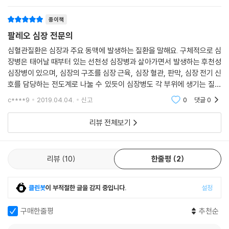
전혀 상관없지만
의사의 지혜와 가르침이 담겨 있다. 아인슈타인은 “움직이지 않으면 아무
종이책
일도 일어나지 않는다.”라고 말했다. 이 책이 여러분을 움직이게 할 것이
다.
팔레오 심장 전문의
- 마이클 J. 롭 (카이로프랙틱 척추신경 전문의, AAS, BA)
심혈관질환은 심장과 주요 동맥에 발생하는 질환을 말해요. 구체적으로 심
장병은 태어날 때부터 있는 선천성 심장병과 살아가면서 발생하는 후천성
심장병이 있으며, 심장의 구조를 심장 근육, 심장 혈관, 판막, 심장 전기 신
울프슨 박사는 진정으로 영감을 주는 의사이다. 세상을 바꾸길 원하는 모
호를 담당하는 전도계로 나눌 수 있듯이 심장병도 각 부위에 생기는 질환
든 시대의 사람들에게 울프슨 박사는 용감하고 지적인 롤모델이다. 그것이
들로 분류할 수 있다고 해요. 주요 혈관계 질환은 대동맥, 허파동맥, 목동
c****9
2019.04.04.
신고
0
댓글
0
비록 한 번에 한 걸음씩 작은 변화라 할지라도.
맥, 뇌혈관,
- 빅토리아 브루싸드 (간호사, BSN)
리뷰 전체보기
리뷰
10
한줄평
2
클린봇
이 부적절한 글을 감지 중입니다.
설정
구매한줄평
추천순