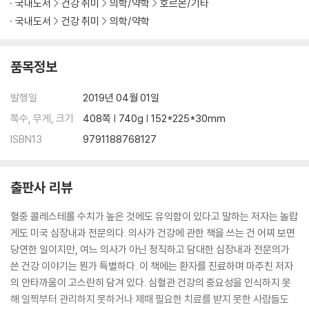
국내도서
건강 취미
의학/약학
호르몬/기타
국내도서
건강 취미
의학/약학
품목정보
발행일
2019년 04월 01일
쪽수, 무게, 크기
408쪽 | 740g | 152*225*30mm
ISBN13
9791188768127
출판사 리뷰
혈중 콜레스테롤 수치가 높은 것에도 유익함이 있다고 말하는 저자는 놀랍
게도 미국 심장내과 전문의다. 의사가 건강에 관한 책을 쓰는 건 어찌 보면
당연한 일이지만, 여느 의사가 아닌 정직하고 담대한 심장내과 전문의가
쓴 건강 이야기는 뭔가 특별하다. 이 책에는 환자를 진료하며 마주친 저자
의 안타까움이 고스란히 담겨 있다. 심혈관 건강의 중요성을 인식하지 못
해 일찍부터 관리하지 못하거나 제때 필요한 치료를 받지 못한 사람들도