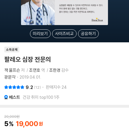
미리보기
사이즈비교
공유하기
소득공제
팔레오 심장 전문의
잭 울프슨
저
조연호
역
조한경
감수
광문각
2019.04.01.
9.2
판매지수
24
12
베스트
건강 취미 top100 1주
20,000
원
5
19,000