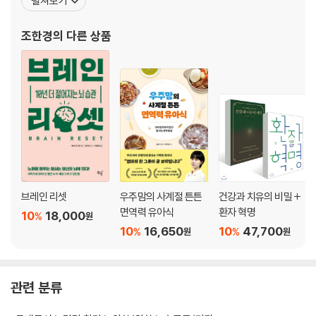
펼쳐보기
던 당시, 콜레스테롤 저하제 복용 환자들에게서 말초신경통이 흔하
다는 사실과, 단순한 레이저와 약물 치료만 받는 환자들에 비해 지방
조한경
의 다른 상품
산 복용을 처방한 환자들의 치료 결과가 더
브레인 리셋
우주맘의 사계절 튼튼
건강과 치유의 비밀 +
면역력 유아식
환자 혁명
10
18,000
%
원
10
16,650
10
47,700
%
%
원
원
관련 분류