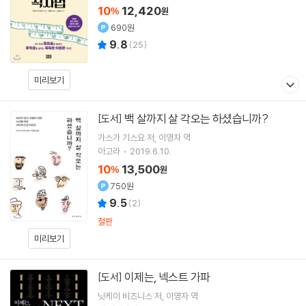
10
12,420
%
원
690원
9.8
(
25
)
미리보기
백 살까지 살 각오는 하셨습니까?
[도서]
가스가 기스요
저
이영자
역
아고라
2019.6.10.
10
13,500
%
원
750원
9.5
(
2
)
절판
미리보기
이제는, 넥스트 가파
[도서]
닛케이 비즈니스
저
이영자
역