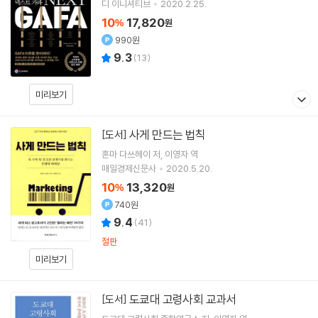
디 이니셔티브
2020.2.25.
10
17,820
%
원
990원
9.3
(
13
)
미리보기
사게 만드는 법칙
[도서]
혼마 다쓰헤이
저
이영자
역
매일경제신문사
2020.5.20.
10
13,320
%
원
740원
9.4
(
41
)
절판
미리보기
도쿄대 고령사회 교과서
[도서]