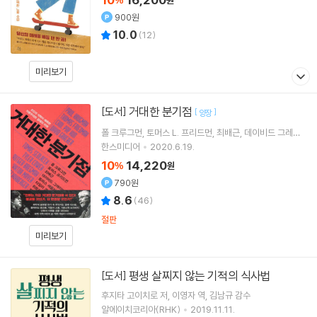
%
원
900원
10.0
(
12
)
미리보기
거대한 분기점
[도서]
[
]
양장
폴 크루그먼
토머스 L. 프리드먼
최배근
데이비드 그레이
버
저 외 6명
한스미디어
2020.6.19.
10
14,220
%
원
790원
8.6
(
46
)
절판
미리보기
평생 살찌지 않는 기적의 식사법
[도서]
후지타 고이치로
저
이영자
역
김남규
감수
알에이치코리아(RHK)
2019.11.11.