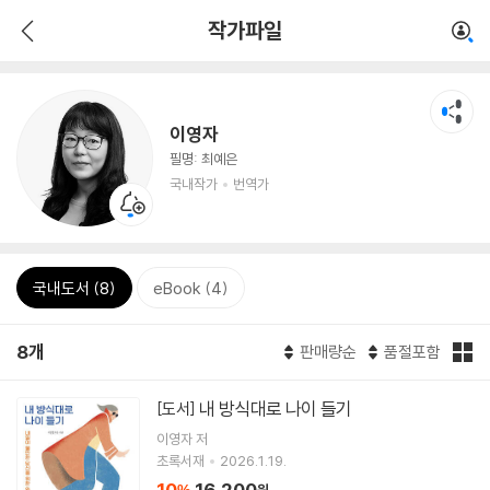
작가파일
이영자
필명: 최예은
국내작가
번역가
국내도서 (8)
eBook (4)
8개
판매량순
품절포함
내 방식대로 나이 들기
[도서]
이영자
저
초록서재
2026.1.19.
10
16,200