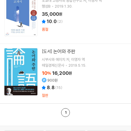
도쿄대 고령사회 종합연구소
저
이영자
역
행성B
2019.1.30.
35,000
원
10.0
(
2
)
품절
논어와 주판
[도서]
시부사와 에이치
저
이영자
역
매일경제신문사
2019.5.15.
10
16,200
%
원
900원
8.8
(
15
)
절판
1