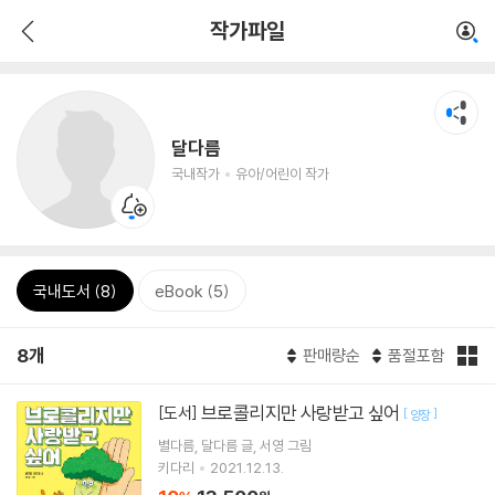
작가파일
달다름
국내작가
유아/어린이 작가
국내도서 (8)
eBook (5)
8개
판매량순
품절포함
브로콜리지만 사랑받고 싶어
[도서]
[
]
양장
별다름
달다름
글
서영
그림
키다리
2021.12.13.