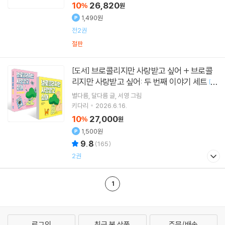
10
26,820
%
원
1,490원
전2권
절판
브로콜리지만 사랑받고 싶어 + 브로콜
[도서]
리지만 사랑받고 싶어: 두 번째 이야기 세트
[
2
]
권
별다름
달다름
글
서영
그림
키다리
2026.6.16.
10
27,000
%
원
1,500원
9.8
(
165
)
2권
1
로그인
최근 본 상품
주문/배송