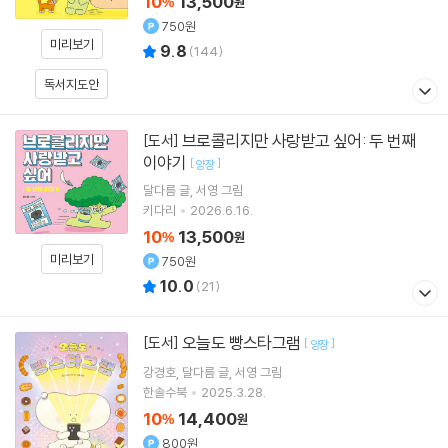
10
13,500
%
원
750원
미리보기
9.8
(
144
)
독서지도안
브로콜리지만 사랑받고 싶어: 두 번째
[도서]
이야기
[
]
양장
달다름
글
서영
그림
키다리
2026.6.16.
10
13,500
%
원
미리보기
750원
10.0
(
21
)
오늘도 빵스타그램
[도서]
[
]
양장
강경호
달다름
글
서영
그림
한솔수북
2025.3.28.
10
14,400
%
원
800원