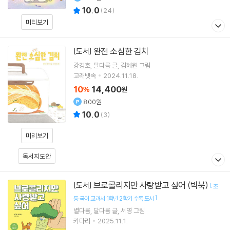
10.0
(
24
)
미리보기
완전 소심한 김치
[도서]
강경호
달다름
글
김혜원
그림
고래뱃속
2024.11.18.
10
14,400
%
원
800원
10.0
(
3
)
미리보기
독서지도안
브로콜리지만 사랑받고 싶어 (빅북)
[도서]
[
초
]
등 국어 교과서 1학년 2학기 수록 도서
별다름
달다름
글
서영
그림
키다리
2025.11.1.