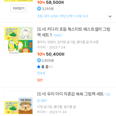
10
58,500
%
원
미리보기
3,250원
초등 국어 교과서 1학년 2학기 수록 도서
키다리 초등 북스타트 베스트셀러 그림
[도서]
책 세트 1
[
]
전4권
홍우리
유현미
김아영
글그림
별다름
글 외 4명
키다리
2023.7.24.
10
50,400
%
원
2,800원
8.0
(
1
)
전4권
절판
우리 아이 자존감 쑥쑥 그림책 세트
[도서]
[
전2
]
권
양장
서영
글그림
별다름
달다름
글
키다리
2023.11.24.