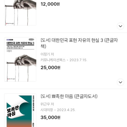
12,000
원
대한민국 표현 자유의 현실 3 (큰글자
[도서]
책)
이정기
저
커뮤니케이션북스
2023.7.15.
25,000
원
뾰족한 마음 (큰글자도서)
[도서]
위근우
저
시대의창
2023.4.25.
35,000
원