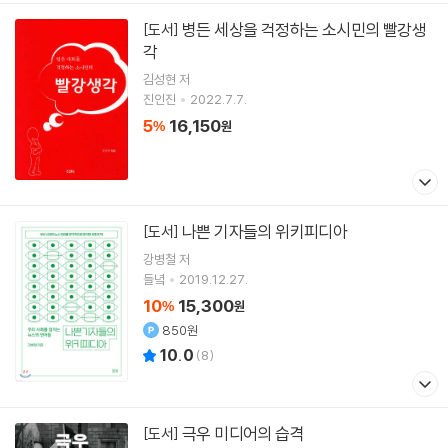
병든 세상을 걱정하는 소시민의 빨강생
[도서]
각
김성현
저
진인진
2022.7.7.
5
16,150
%
원
나쁜 기자들의 위키피디아
[도서]
강병철
저
들녘
2019.12.27.
10
15,300
%
원
850원
10.0
(
8
)
극우 미디어의 습격
[도서]