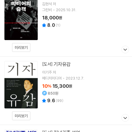
김현석 저
그린비
2025.10.31.
18,000
원
8.0
(
1
)
미리보기
기자유감
[도서]
이기주
저
메디치미디어
2023.12.7.
10
15,300
%
원
850원
9.6
(
99
)
미리보기