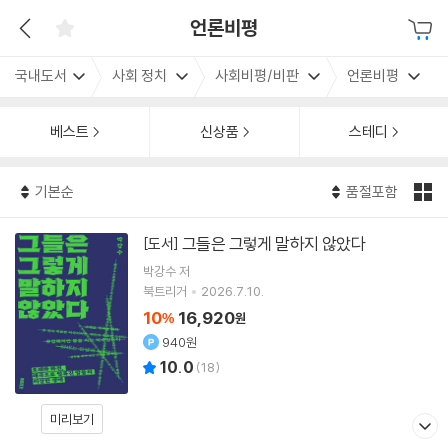
언론비평
국내도서
사회 정치
사회비평/비판
언론비평
베스트
신상품
스테디
기본순
품절포함
그들은 그렇게 말하지 않았다
[도서]
박강수
저
북트리거
2026.7.10.
10
16,920
%
원
940원
10.0
(
18
)
미리보기