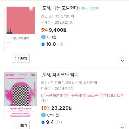
나는 고발한다
[도서]
[
]
리커버 개정판
에밀 졸라
저
유기환
역
책세상
2020.2.10.
5
9,400
%
원
190원
10.0
(
18
)
미리보기
페이크와 팩트
[도서]
데이비드 로버트 그라임스
저
김보은
역
디플롯
2024.7.26.
[이동진 평론가 추천] 블루밍테일 노트북 파우치 (포인트 차
감)
10
23,220
%
원
1,290원
9.4
(
77
)
미리보기