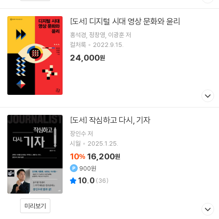
디지털 시대 영상 문화와 윤리
[도서]
홍석경
정창영
이광훈
저
컬처룩
2022.9.15.
24,000
원
작심하고 다시, 기자
[도서]
장인수
저
시월
2025.1.25.
10
16,200
%
원
900원
10.0
(
36
)
미리보기