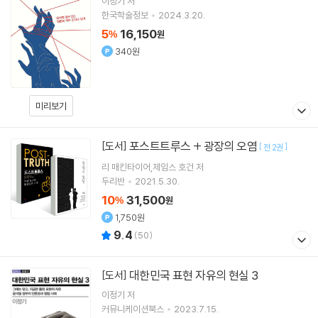
이정기
저
한국학술정보
2024.3.20.
5
16,150
%
원
340원
미리보기
포스트트루스 + 광장의 오염
[도서]
[
]
전 2권
리 매킨타이어,제임스 호건 저
두리반
2021.5.30.
10
31,500
%
원
1,750원
9.4
(
50
)
대한민국 표현 자유의 현실 3
[도서]
이정기
저
커뮤니케이션북스
2023.7.15.