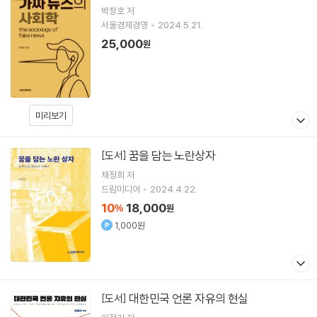
박창호
저
서울경제경영
2024.5.21.
25,000
원
미리보기
꿈을 담는 노란상자
[도서]
채정희
저
드림미디어
2024.4.22.
10
18,000
%
원
1,000원
대한민국 언론 자유의 현실
[도서]