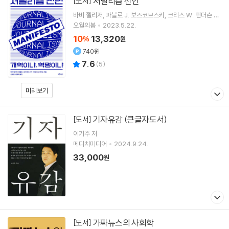
저널리즘 선언
[도서]
바비 젤리저
파블로 J. 보즈코브스키
크리스 W. 앤더슨
저
신우열
역 외 1명
오월의봄
2023.5.22.
10
13,320
%
원
740원
7.6
(
5
)
미리보기
기자유감 (큰글자도서)
[도서]
이기주
저
메디치미디어
2024.9.24.
33,000
원
가짜뉴스의 사회학
[도서]