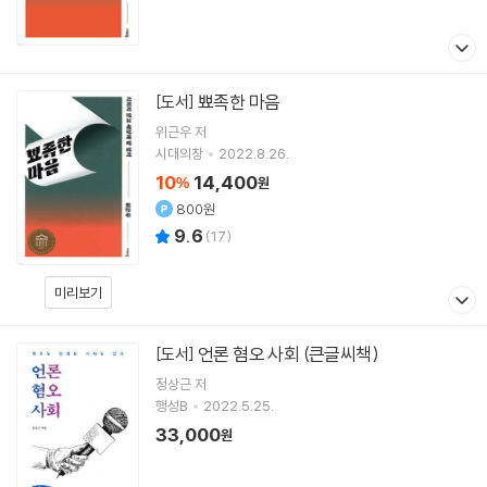
뾰족한 마음
[도서]
위근우
저
시대의창
2022.8.26.
10
14,400
%
원
800원
9.6
(
17
)
미리보기
언론 혐오 사회 (큰글씨책)
[도서]
정상근
저
행성B
2022.5.25.
33,000
원