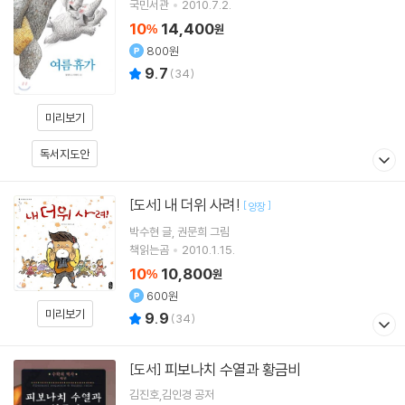
국민서관
2010.7.2.
10
14,400
%
원
800원
9.7
(
34
)
미리보기
독서지도안
내 더위 사려!
[도서]
[
]
양장
박수현
글
권문희
그림
책읽는곰
2010.1.15.
10
10,800
%
원
600원
미리보기
9.9
(
34
)
피보나치 수열과 황금비
[도서]
김진호,김인경 공저