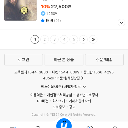
10
22,500
%
원
1,250원
9.6
(
21
)
1
2
3
4
5
로그인
최근 본 상품
주문/배송
고객센터 1544-3800
티켓 1544-6399
중고샵 1566-4295
eBook 1:1문의/채팅상담
예스이십사(주) 사업자 정보
이용약관
개인정보처리방침
청소년보호정책
PC버전
회사소개
거래처관계자께
도서홍보
광고
Copyright © YES24 Corp. All Rights Reserved.
MATOM16