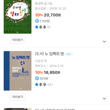
황경택
글그림
황소걸음
2009.10.20.
10
20,700
%
원
1,150원
8.8
(
5
)
미리보기
노 임팩트 맨
[도서]
[
]
양장
이은선
역
북하우스
2010.5.10.
10
16,650
%
원
920원
8.9
(
25
)
미리보기