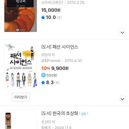
교우사(오판근)
2010.2.25.
15,000
원
10.0
(
3
)
패션 사이언스
[도서]
최원석
저
살림Friends
2010.4.30.
10
9,900
%
원
550원
8.3
(
4
)
미리보기
한국의 초상화
[도서]
[
]
양장
조선미
저
돌베개
2009.11.9.