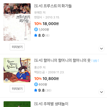
프루스트의 화가들
[도서]
유예진
저
현암사
2010.3.15.
10
18,000
%
원
1,000원
8.0
(
6
)
미리보기
할머니의 할머니의 할머니의 옷
[도서]
[
]
양장
홍선주
저
책읽는곰
2009.11.23.
10
10,800
%
원
600원
미리보기
9.8
(
30
)
주제별 생태놀이
[도서]