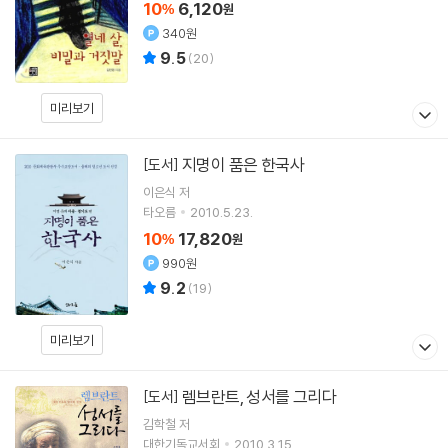
10
6,120
%
원
340원
9.5
(
20
)
미리보기
지명이 품은 한국사
[도서]
이은식
저
타오름
2010.5.23.
10
17,820
%
원
990원
9.2
(
19
)
미리보기
렘브란트, 성서를 그리다
[도서]
김학철
저
대한기독교서회
2010.3.15.