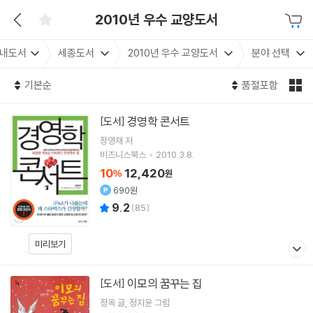
2010년 우수 교양도서
내도서
세종도서
2010년 우수 교양도서
분야 선택
기본순
품절포함
경영학 콘서트
[도서]
장영재
저
비즈니스북스
2010.3.8.
10
12,420
%
원
690원
9.2
(
85
)
미리보기
이모의 꿈꾸는 집
[도서]
정옥
글
정지윤
그림