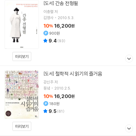
간송 전형필
[도서]
이충렬
저
김영사
2010.5.3.
10
16,200
%
원
900원
9.4
(
93
)
미리보기
철학적 시 읽기의 즐거움
[도서]
강신주
저
동녘
2010.2.5.
10
16,200
%
원
180원
9.5
(
61
)
미리보기