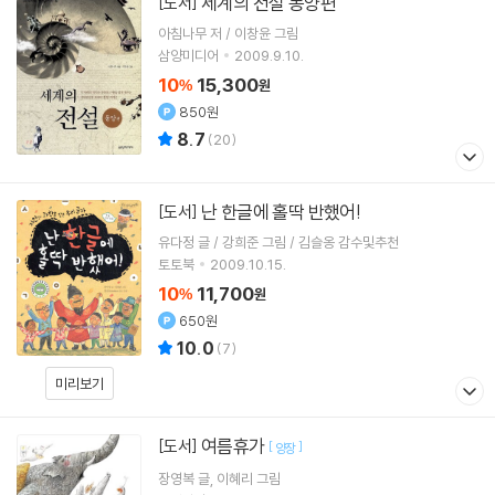
세계의 전설 동양편
[도서]
아침나무 저 / 이창윤 그림
삼양미디어
2009.9.10.
10
15,300
%
원
850원
8.7
(
20
)
난 한글에 홀딱 반했어!
[도서]
유다정 글 / 강희준 그림 / 김슬옹 감수및추천
토토북
2009.10.15.
10
11,700
%
원
650원
10.0
(
7
)
미리보기
여름휴가
[도서]
[
]
양장
장영복
글
이혜리
그림