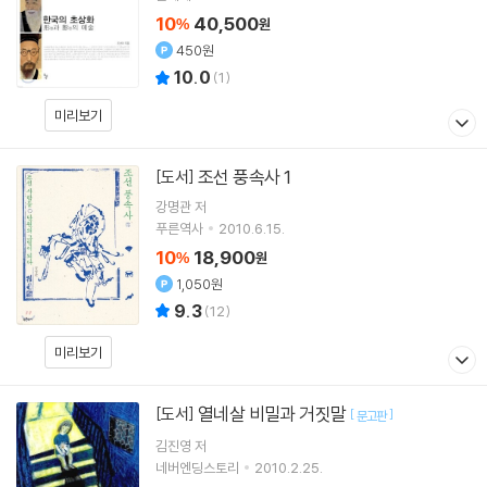
10
40,500
%
원
450원
10.0
(
1
)
미리보기
조선 풍속사 1
[도서]
강명관
저
푸른역사
2010.6.15.
10
18,900
%
원
1,050원
9.3
(
12
)
미리보기
열네살 비밀과 거짓말
[도서]
[
]
문고판
김진영 저
네버엔딩스토리
2010.2.25.