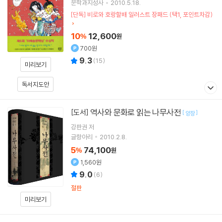
문학과지성사
2010.5.18.
[단독] 비로와 호랑할배 일러스트 장패드 (택1, 포인트차감)
10
12,600
%
원
700원
9.3
(
15
)
미리보기
독서지도안
역사와 문화로 읽는 나무사전
[도서]
[
]
양장
강판권
저
글항아리
2010.2.8.
5
74,100
%
원
1,560원
9.0
(
6
)
절판
미리보기