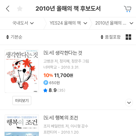
2010년 올해의 책 후보도서
국내도서
YES24 올해의 책
2010년 올해의 책 후보도서
기본순
품절포함
생각한다는 것
[도서]
고병권
저
정지혜
정문주
그림
너머학교
2010.3.31.
10
11,700
%
원
650원
8.9
(
35
)
미리보기
행복의 조건
[도서]
조지 베일런트
저
이시형
감수
프런티어
2010.1.20.