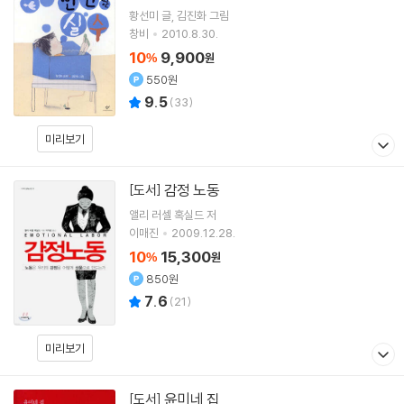
황선미
글
김진화
그림
창비
2010.8.30.
10
9,900
%
원
550원
9.5
(
33
)
미리보기
감정 노동
[도서]
앨리 러셀 혹실드
저
이매진
2009.12.28.
10
15,300
%
원
850원
7.6
(
21
)
미리보기
윤미네 집
[도서]