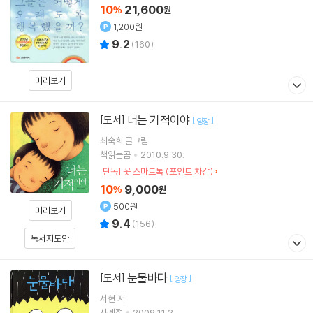
10
21,600
%
원
1,200원
9.2
(
160
)
미리보기
너는 기적이야
[도서]
[
]
양장
최숙희
글그림
책읽는곰
2010.9.30.
[단독] 꽃 스마트톡 (포인트 차감)
10
9,000
%
원
500원
미리보기
9.4
(
156
)
독서지도안
눈물바다
[도서]
[
]
양장
서현
저
사계절
2009.11.2.