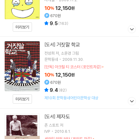
10
12,150
%
원
670원
9.5
(
163
)
미리보기
거짓말 학교
[도서]
전성희
저
소윤경
그림
문학동네
2009.11.30.
[단독] 아크릴 티 코스터 (포인트차감)
10
12,150
%
원
670원
9.4
(
82
)
제10회 문학동네어린이문학상 대상
미리보기
제자도
[도서]
존 스토트
저
IVP
2010.6.1.
세라믹 안전 커터 (포인트 차감)