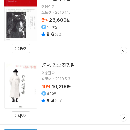
전몽각
저
포토넷
2010.1.1.
5
26,600
%
원
560원
9.6
(
62
)
미리보기
간송 전형필
[도서]
이충렬
저
김영사
2010.5.3.
10
16,200
%
원
900원
9.4
(
93
)
미리보기