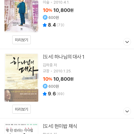
이숲
2010.4.1.
10
10,800
%
원
600원
8.4
(
73
)
미리보기
하나님의 대사 1
[도서]
김하중
저
규장
2010.1.25.
10
10,800
%
원
600원
9.6
(
69
)
미리보기
현미밥 채식
[도서]