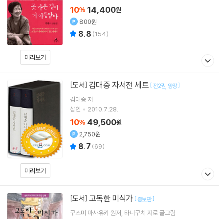
10
14,400
%
원
800원
8.8
(
154
)
미리보기
김대중 자서전 세트
[도서]
[
]
전2권
양장
김대중
저
삼인
2010.7.28.
10
49,500
%
원
2,750원
8.7
(
69
)
미리보기
고독한 미식가
[도서]
[
]
증보판
구스미 마사유키
원저
타니구치 지로
글그림