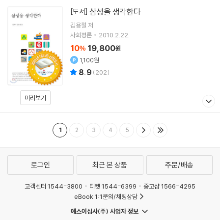
삼성을 생각한다
[도서]
김용철
저
사회평론
2010.2.22.
10
19,800
%
원
1,100원
8.9
(
202
)
미리보기
1
2
3
4
5
로그인
최근 본 상품
주문/배송
고객센터 1544-3800
티켓 1544-6399
중고샵 1566-4295
eBook 1:1문의/채팅상담
예스이십사(주) 사업자 정보