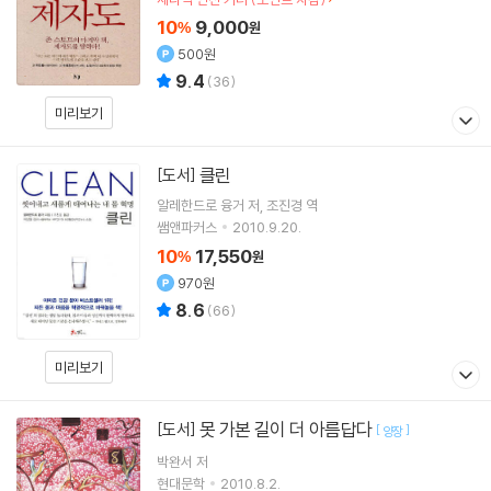
10
9,000
%
원
500원
9.4
(
36
)
미리보기
클린
[도서]
알레한드로 융거
저
조진경
역
쌤앤파커스
2010.9.20.
10
17,550
%
원
970원
8.6
(
66
)
미리보기
못 가본 길이 더 아름답다
[도서]
[
]
양장
박완서
저
현대문학
2010.8.2.