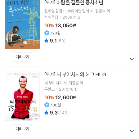
바람을 길들인 풍차소년
[도서]
윌리엄 캄쾀바
브라이언 밀러
저
김흥숙
역
서해문집
2009.11.3.
10
13,050
%
원
720원
9.1
(
53
)
미리보기
닉 부이치치의 허그 HUG
[도서]
닉 부이치치
저
최종훈
역
두란노
2010.10.1.
10
12,600
%
원
700원
9.3
(
142
)
미리보기