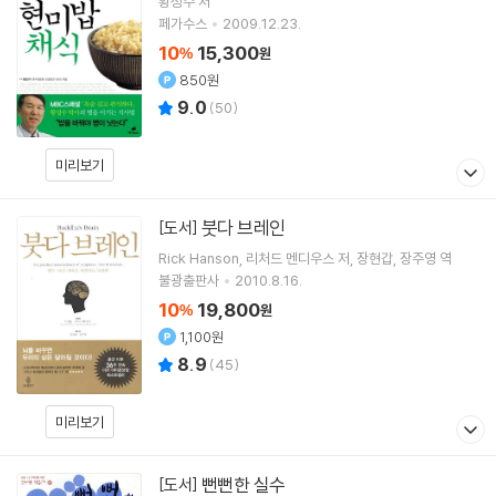
황성수
저
페가수스
2009.12.23.
10
15,300
%
원
850원
9.0
(
50
)
미리보기
붓다 브레인
[도서]
Rick Hanson
리처드 멘디우스
저
장현갑
장주영
역
불광출판사
2010.8.16.
10
19,800
%
원
1,100원
8.9
(
45
)
미리보기
뻔뻔한 실수
[도서]