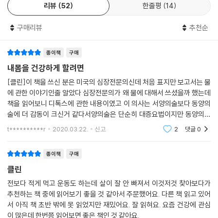
그가 자신의 병을 치유하는 과정에서 내린 결론은 바로 ‘독소’. 우리 몸에는
리뷰
52
한줄평
14
‘아기에게 좋은 것이면, 분명 우리에게도 좋겠지.’ 이런 생각으로 사람들은
원래 스스로 독소를 해독하고 배출시킬 수 있는 훌륭한 ‘해독 시스템’이 있
우유를 마시고, 우유로 100여 가지의 식품들을 만들기 시작했다. 그리하
지만, ‘너무’, ‘자주’, ‘많이’ 먹는 식습관 때문에 소화기관이 쉴 틈 없이 일하
구매리뷰
추천순
여 우리는 엄마의 젖을 끊고 난 후에도 여전히 우유를 먹는 유일한 포유류
느라 우리 몸의 에너지가 해독 시스템을 가동시킬 여력이 없어졌다는 것이
가 되었다. 여기서 더 나아가, 우리 인간은 다른 동물의 우유까지 빼앗는다.
다. 그렇게 몸속에 쌓인 독소들은 몸을 붓게 만들고 변비와 두통, 우울증의
종이책
구매
이는 마치 오토바이에 비행기 연료를 넣는 것과 같다. 그러면 무슨 일이 벌
원인이 된다. 그리고 이 모든 문제는 바로 우리 몸의 뿌리인 장(腸)에서 시
내몸을 건강하게 할려면
어지겠는가? 당연히 오토바이 엔진이 손상된다. 그것과 관련해서는 수많
작된다.
은 논쟁들이 있지만, 결정적으로 한 가지만 집고 넘어가자면, 문제는 우유
[클린]이 책을 쓰신 분은 미국의 심장전문의신데 처음 표지만 보고서는 물
에 호르몬과 항생제가 듬뿍 들어 있다는 사실이다. 이로써 이 모든 의심쩍
에 관한 이야기인줄 알았다 심장전문의가 왜 물에 대해서 쓰셨을까 했는데
세포 속까지 리셋(Reset)시켜주는 3주간의 기적, 클린 프로그램
책을 읽어보니 디톡스에 관한 내용이였고 이 의사는 서양의술보다 동양의
은 논쟁은 결론을 내릴 수 있다. 우유는 인간에게 그리 유익하지 못하다. --
술에 더 감동이 크신거 같다서양의술은 단순히 대증요법이지만 동양의술
- p.75
다시 미국으로 돌아온 융거 박사는 가장 과학적이고 안전한 방법으로 몸속
은 기능의학으로 환자의 환경과 습관 등 전체를 보고 병에 접근한다는 방
t**********r
2020.03.22.
신고
2
댓글
0
에 쌓인 독소를 배출시키는 ‘클린 프로그램’을 창시했다. 3주 동안 몸속의
식이 더 바람직하다
독성이 있는 음식에 자꾸만 끌리는 것은, 몸이 독성에 찌든 상태라는 것을
독소와 찌꺼기를 완전히 분리, 배출시키고, 장(腸) 속에 유익한 세균군을
알려주는 전형적인 신호다. 우리 몸에서 독소가 바로 처리되지 못하고 순
종이책
구매
되살리는 몸속 대청소 및 재건 프로그램인 ‘클린’은 이미 수천 명의 환자들
환계에 계속 남아 있으면 금세 조직에 갇혀서 점액으로 뒤덮인다. 이것은
에게 깨끗하고 활기찬 삶을 되찾아주었다. 그렇게 소리 소문 없이 퍼져나
클린
세포가 스스로를 방어하는 방법이다. 점액은 조밀하고 끈끈한 성질이 있
가 기네스 펠트로를 비롯, 할리우드와 뉴욕의 연예인들과 유명인사들 사이
전보다 적게 먹고 운동도 하는데 살이 잘 안 빠져서 이것저것 찾아보다가
다. 그래서 복잡하고 해로운 생각과 감정을 불러일으키고, 그것을 끌어들
에서 엄청난 인기몰이를 하며 미국 전역에 열풍을 불러일으키게 되었다.
추천하는 책 중에 읽어보기 좋을 것 같아서 주문했어요. 다른 책 읽고 있어
인다. 그 반대 현상도 일어난다. 복잡한 생각과 감정은 조직에서 점액이 생
서 아직 책 초반 밖에 못 읽었지만 재밌어요. 잘 읽혀요. 요즘 건강에 관심
성되도록 촉진한다.
클린은 3주 동안 일상생활에 지장 없이 누구나 편안하게 실천할 수 있는
이 많은데 한번쯤 읽어보면 좋은 책인 것 같아요.