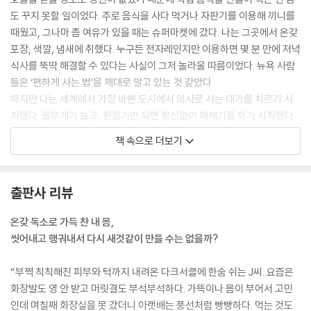
부록3 유용한 정보들 - 생활 속의 중금속들 | 처방약과 영양결핍 | 해독작
도 꾸지 못할 일이었다. 주로 음식을 사다 먹거나 자판기를 이용해 끼니를
솔직히, 바나나 다이어트 같은 책을 기대하셨다면 이 책이 다소 복잡해 보
용을 하는 영양소
때웠고, 그나마 좀 여유가 있을 때는 슈퍼마켓에 갔다. 나는 그곳에서 온갖
일 겁니다. '뭐 이렇게 서두가 길어?' 하고 도입부가 지루하게 느껴지실 수
포장, 색깔, 냄새에 취했다. 누구든 전자레인지만 이용하면 몇 분 만에 저녁
도 있고요. 하지만 기획자이자 에디터로서 제가 이 책과 사랑에 빠진 이유
식사를 뚝딱 해결할 수 있다는 사실이 그저 놀라울 따름이었다. 뉴욕 사람
는, '건강한 몸, 건강한 상태라는 것은 과연 무엇인가?'라는 원초적인 문제
들은 ‘편하게 사는 법’을 제대로 알고 있는 것 같았다.
부터 다시 고민하게 한다는 것입니다.
하지만 나는 세계에서 가장 바쁜 도시에서 의사로 사는 대가를 치르기 시
작했다. 몸무게가 늘고, 환절기만 되면 정신없이 재채기를 하기 시작했다.
클린 프로그램은 미국에서 만들어졌기 때문에 재료들이 생소하게 느껴지
몸은 녹초가 되었지만 잠을 잘 수가 없었다. “전공의 과정만 마치면 상황이
실 수도 있습니다. 에디터로서, 오늘 당장 누구라도 냉장고를 뒤져 시작할
책 속으로 더보기
나아질 거야.”라고 생각했지만, 시도 때도 없이 심장집중치료실로 달려가
수 있는 레시피를 제공해드리는 게 독자님들의 편의를 위해서라면 맞는 말
고, 병동에서 응급환자를 맞고, 병원을 이리저리 돌아다니며 사람들을 살
이겠지만, 저자가 수년간 연구하고 검증한 레시피와 식재료들을 한국식 재
리느라 내 어깨는 책임으로 무거워졌고, 내 배는 베이글로 묵직해졌다.
료로 임의 대체하거나 변경하기에는 무리가 있지 않나 싶었습니다. 전문
출판사 리뷰
그렇게 전임의(fellow) 2년차에 접어들었을 때, 나는 알레르기가 너무 심
영양사가 새로운 한국식 프로그램을 짠다 해도 그것이 '클린'과 똑같은 효
해져서 몇 번이고 항히스타민제를 먹고 스테로이드 흡입기를 사용해야 했
과를 얻을 수 있을지, 장담하기 어려운 문제이기도 하고요.
온갖 독소로 가득 찬 내 몸,
다. 소화기능도 떨어져서 악몽을 꾸는 것처럼 힘들었다. 종종 헛배가 불렀
씻어내고 행궈내서 다시 새것같이 만들 수는 없을까?
고, 변비와 설사 증상이 번갈아가며 나타났다. 이것은 몸이 보내는 경고신
책 속에도 여러 번 강조되어 나오지만, 재료들 중에서 구하기 어려운 몇 가
호였다. --- p.33
지는 빼도 무방합니다. 그리고 몇 가지는 대체식품이 기재되어 있습니다.
“부쩍 칙칙해진 피부와 턱까지 내려온 다크서클에 한숨 쉬는 J씨. 요즘은
(현미, 단호박, 불린 미역 등) 일단, 1주일치 식단을 계획하신 후에 '사야 할
화장발도 영 안 받고 머릿결도 부석부석하다. 가뜩이나 몸이 부어서 고민
전 세계 농약의 25%와 살충제의 10%가 어디에 쓰이는지 아는가? 면화를
것' 목록을 정리하고 대형마트에 가셔서 구입하시는 게 가장 편리하고 쉬
인데 며칠째 화장실을 못 갔더니 아랫배는 풍선처럼 빵빵하다. 먹는 것도