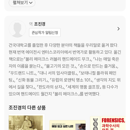
펼쳐보기
4. 몸속까지 침투한 독소, 은밀히 공격을 개시하다
하고, 뉴욕시 레녹스힐 병원의 통합의학과 과장을 맡고 있다. 수련의
독소의 폭풍우, 어떻게 나타날까?
시절, 눈코 뜰 새 없는 바쁜 스케줄과 극심한 정신적 스트레스, 뉴욕
- 이유 없이 붓는 증상은 왜 나타나는 걸까? | 변비가 위험한 것은 독소의
이라는 거대도시의 오염된 환경 속에서 그는 어느
역
조진경
재흡수 때문이다 | 알레르기의 원인은 환경이 아니라 음식이다 | 환자를 더
우울하게 만드는 우울증 약의 부작용 | 과민성대장증후군과 세로토닌은
관심작가 알림신청
어떤 관계?
몸을 망가뜨리는 정체불명의 증상들, 뿌리는 하나다
건국대학교를 졸업한 후 다양한 분야의 책들을 우리말로 옮겨 왔다.
- 우리 몸에서 일어나고 있는 ‘이상기후 현상’| 무엇이 몸을 산성화시키나?
현재 번역 에이전시 엔터스코리아에서 번역가로 활동하고 있다. 옮긴
| 칼로리는 과잉이나 영양은 결핍된 상태 | 몸속에 난 산불을 진화하라 | 보
책으로는『몰리 메이크스 러블리 핸드메이드 무크』, 『나는 매일 죽은
이지 않는 독소의 공격, 생각이 많아도 독이 된다?
자의 이름을 묻는다』, 『물고기의 모든 것』, 『손으로 만드는 즐거움』,
『우드랜드 니트』, 『대니 서의 업사이클링』, 『보태니컬 플라워 페인
5. 클린으로 몸 속 독소를 깨끗이 씻어내라
팅』, 『신화 동물 그리기』, 『유럽의 로맨틱 명소 101』, 『생각의 지도 위
모든 것은 대장에서 시작된다
에서 길을 찾다』, 『판도라의 상자』, 『세계의 명품 골프장』 등 다수가
- 장 속의 좋은 세균은 우리 몸의 국토안보부| 아군과 적군을 헷갈린 면역
있으며 핸드메이드 월간지 『몰리 메이크스』를 번역했다.
계의 치명적인 공격
조진경
의 다른 상품
두 번째 두뇌의 놀라운 비밀
- 목마르기 전에 우물을 파라
타고난 유전자는 과연 ‘운명’인 걸까?
- 유전자 발현은 음식의 명령을 따른다 | 유전자가 의사에게 처방전 쓰는