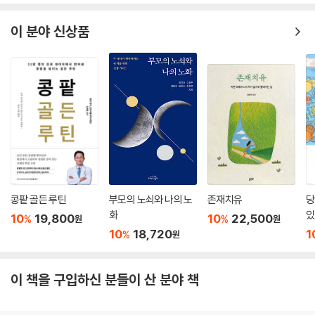
래된 찌꺼기’가 장벽에 붙어 있다는 신호는 전혀 발견할 수 없다. 점막에서
이 분야 신상품
궤양성 대장염이나 크론병, 암처럼 만성적인 장 질환이 보이는 아주 심각
한 환자들에게서도 오래된 숙변은 보이지 않는다.
--- p.292
콩팥 골든 루틴
부모의 노쇠와 나의 노
존재치유
당
화
있
10
19,800
10
22,500
%
%
원
원
10
18,720
1
%
원
이 책을 구입하신 분들이 산 분야 책