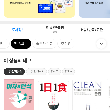
리뷰/한줄평
도서정보
배송/반품/교환
66
코멘트
책 속으로
출판사 리뷰
추천평
이 상품의 태그
#간헐적단식
#건강한식사
#해독
#독소