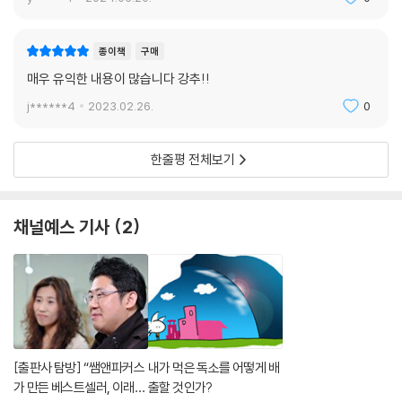
계가 크다. 독성에 대한 이야기에서 이것은 아주 중요하다. 따라서 나쁜 박
테리아를 없애지 않은 상태에서 좋은 박테리아를 복원시키지 않고 해독 프
로그램에 들어가는 것은 아무 의미가 없다. 장내 세균군을 재건시키고, 좋
종이책
구매
은 균을 다시 주입시키고, 복원시키는 것은 클린 프로그램에서 빼놓을 수
매우 유익한 내용이 많습니다 강추!!
없는 필수적인 부분인 것이다. --- p.150
j******4
2023.02.26.
0
12시간 단식을 꼭 기억하기 바란다. 해독신호는 마지막 식사를 마친 뒤 약
8시간이 지난 후에 켜질 수 있기 때문에, 해독작용이 잘 이루어지려면 적
한줄평 전체보기
어도 4시간이 필요하다. 늦은 밤에 위를 가득 채우고 다음날 아침 일찍 식
사를 한다면 당신의 몸은 음식을 소화시키는 데 기진맥진해서 해독작용을
할 틈이 없다.
채널예스 기사
2
3주 동안은 매일 밤 약간 일찍 잠자리에 드는 것이 더 낫다. 아침식사(bre
akfast)는 문자 그대로 지난 밤 이후부터 계속된 ‘단식(fast)’을 ‘중단(br
eak)’하는 것이다. 실제로 클린 프로그램을 하지 않더라도, 저녁식사를 좀
더 가볍게 하고 다음 날 아침까지 12시간 동안 아무것도 먹지 않으면 전반
적인 건강이 좋아지는 것을 깨닫게 될 것이다.
클린을 하는 동안 저녁식사로 유동식을 먹고 다음 아침까지 적어도 12시간
[출판사 탐방] “쌤앤파커스
내가 먹은 독소를 어떻게 배
은 아무것도 말아야 한다. 저녁식사를 마친 시간이 저녁 7시라면, 아침식
가 만든 베스트셀러, 이래서
출할 것인가?
사는 아침 7시 이후에 시작해야 한다. 마찬가지로 저녁식사를 마친 시간이