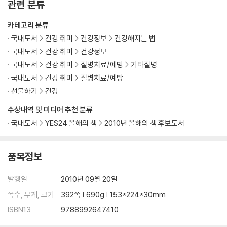
스케줄을 조정하고 주방을 청소하라
관련 분류
- 당신의 스케줄에 클린을 넣어라 | 가장 시급한 것은 주방 청소 | 생활 속
카테고리 분류
독소를 없애라
제거식이요법으로 미리 준비하기
국내도서
건강 취미
건강정보
건강해지는 법
- 방해물은 없애고 모자라는 것은 채우기 | 신중하게 접근해야 할 pH의 문
국내도서
건강 취미
건강정보
제 | 고치지 못하는 병은 없다, 고치지 못하는 환자가 있을 뿐
국내도서
건강 취미
질병치료/예방
기타질병
국내도서
건강 취미
질병치료/예방
7. Start : 클린 프로그램 따라 하기
선물하기
건강
클린 프로그램 시작하기
수상내역 및 미디어 추천 분류
- 클린일지를 쓰고 사진을 찍어둔다
국내도서
YES24 올해의 책
2010년 올해의 책 후보도서
식사의 규칙
- 12시간 단식, 작전이 필요하다 | 클린 레시피에 소개된 음식들 | 상황에
맞게 변형시킬 때 지켜야 할 규칙 | 마실 것을 고르는 기준과 해독에 도움을
품목정보
주는 음식들
몸속 해독작용을 응원하라
발행일
2010년 09월 20일
- 몸 밖으로 배출시키기 | 운동은 효과를 극대화시킨다 | 휴식과 수면
쪽수, 무게, 크기
392쪽 | 690g | 153*224*30mm
보이지 않는 독, 스트레스 비우기
- 생각을 멈추고 느낌에 집중하라
ISBN13
9788992647410
배고픔 다루기