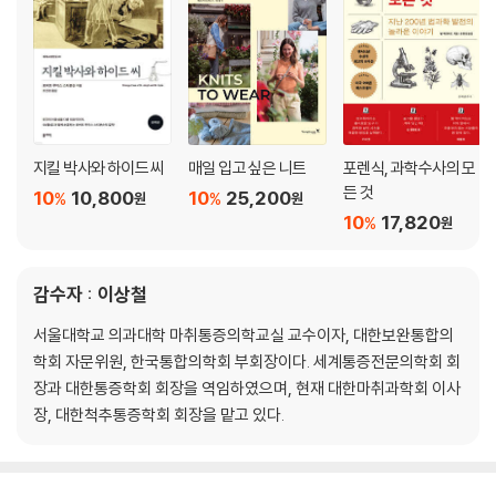
법을 알려준다면?
6. Before : 클린 프로그램 준비하기
우리 몸이 가진 놀라운 자연치유력
- 자가치유능력을 되살리려면 현대의학의 맹점을 직시하라
클린은 어떤 효과가 있는가?
지킬 박사와 하이드 씨
매일 입고 싶은 니트
포렌식, 과학수사의 모
- 오래되고 꽉 막힌 것을 버리고 새로 시작하기 | 똑똑한 우리 몸은 스스로
든 것
10
10,800
10
25,200
%
%
원
원
를 정화할 수 있다
10
17,820
%
원
우리 몸의 에너지 경제학
- 영양가도 없는 것을 소화시키느라 에너지가 낭비되고 있다 | 해독의 시
작을 알리는 몸의 신호를 켜는 법
감수자 : 이상철
해독과정의 기본 메커니즘
서울대학교 의과대학 마취통증의학교실 교수이자, 대한보완통합의
- 간 해독작업의 필수요소 | 여러 가지 해독 프로그램들
학회 자문위원, 한국통합의학회 부회장이다. 세계통증전문의학회 회
왜 클린인가?
장과 대한통증학회 회장을 역임하였으며, 현재 대한마취과학회 이사
- 클린 프로그램을 하면 안 되는 사람
장, 대한척추통증학회 회장을 맡고 있다.
몸이 전하는 메시지를 제대로 해석하라
- 처음 사흘은 힘들지만 몸은 금방 적응한다 | 대체 왜 이렇게 아픈 사람이
많은 걸까?