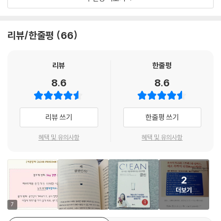
음식은 생활의 많은 부분을 결정하면서, 시간과 함께 변화했다. 인류는 초
기네스 펠트로 (영화배우)
창기에 식량과 물이 풍부한 곳에 모여 살았을 것이다. 이런 지역들은 마을
만성피로와 소화불량, 두통, 변비, 비만 등은 현대인이라면 누구나 달고 사
이 되고, 도시가 되었다. 옛날 사람들은 포크를 사용해서 문명지역의 지도
리뷰/한줄평
66
는 평범한 증상이 되었다. 다들 그렇게 사니까 괜찮겠지 하고 별다른 위기
당신의 몸에게 이 책을 선물하라. 당신 몸에는 이미 훌륭한 해독시스템이
를 그렸다.
의식 없이 하루하루 버티고 있지만, 사실 이런 문제들은 암, 심혈관질환,
있고, 이제 그 스위치를 켜기만 하면 된다! ‘클린’은 현직 의사가 알려주는
과거에는 식량을 나무와 땅, 바다에서 얻었고, 그밖에는 사냥을 하거나 물
뇌졸중, 당뇨 등 심각한 생활습관병으로 발전할 수 있는 전조증상이자 우
가장 과학적이고 안전하면서도 효과적인 건강관리법이다.
리뷰
한줄평
고기를 잡았다. 냉장고가 없던 시절, 인류는 음식을 먹을 수 있을 때마다 먹
리 몸의 심각한 경고 메시지다. 과연 우리의 몸이 언제까지 이런 ‘시한폭
마크 하이먼 (의학박사, 『울트라마인드 솔루션The UltraMind Soltio
었다. 금방 상하고 말기 때문이다. 오늘날과 같은 식품 체계가 자리 잡게 된
8.6
8.6
탄’을 끌어안고 버틸 수 있을까?
n』의 저자)
것은 불과 수십 년밖에 안 되었지만, 우리가 영양소를 얻는 방식은 완전히
바뀌었다. --- p.73
당신이 살찌고 피곤하고 우울한 이유는 바로 독소 때문이다!
단지 몰라서, 올바른 정보가 없어서 독소의 위험에 노출되어 있지는 않은
리뷰 쓰기
한줄평 쓰기
우리가 먹는 식품들은 눈에 보이지 않는 다양한 처리과정을 거친다. 영양
가? 조금만 신경 쓰면 막을 수 있고 피할 수 있는 위험이 우리 주위엔 너무
뉴욕에서 가장 잘나가던 심장 전문의 알레한드로 융거 박사도 똑같았다.
소를 파괴하는 박테리아를 없앤다고 X-레이 검사, 즉 ‘식품 방사선 조사’를
혜택 및 유의사항
혜택 및 유의사항
나 많다. 그런 사소한 실천이 당신의 미래를 완전히 바꿔놓을 것이다. 이 책
지구에서 가장 유독한 도시 뉴욕에서 가장 바쁜 의사로 눈 코 뜰 새 없이 살
하는가 하면, 병원균을 죽이려고 과도한 열로 ‘저온살균’을 해서 인체에 유
은 귀중한 정보로 가득한 현대인의 생존바이블이다.
아가던 그 역시 점점 살이 찌고 알레르기가 심해지면서 설사와 변비가 반
익한 효소까지 같이 죽인다. 액상의 식물성 지방은 유통과 보관이 용이한
프랭크 리프먼 (의학박사, 『스펜트Spent』의 저자)
복되는 소화기장애를 겪었고, 급기야 우울증 진단까지 받게 된다. 충격에
고체로 만들기 위해 수소를 첨가하는 ‘경화공정’을 거치는데, 그렇게 고체
빠진 그는 자신의 병을 치료하기 위해 인도로 날아가 통합의학을 공부하
2
상태로 먹는 것은 몸에 해롭다. 또한 과일은 더 먹음직스럽게 보이기 위해
며, 대다수의 현대인들이 겪고 있는 이 모든 문제의 근원이 무엇인지를 연
더보기
왁스처리가 되기도 한다. 이렇듯 안전성과 생산성, 편리성 등의 이유로 상
구하기 시작했다.
7
품가치를 높이기 위한 기술적인 절차들은 많은 먹을거리를 독으로 변화시
킨다.