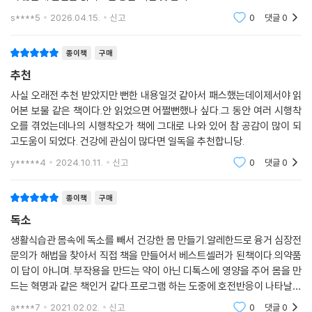
하지만 점액을 제거하면, 독소를 계속 남아 있게 하는 음식을 먹고 싶은 생
프로그램이다. 무작정 굶거나 단식원에 들어갈 필요 없이 하루 세 끼를 챙
s****5
2026.04.15.
신고
0
댓글
0
각이 들지 않을 것이다. 세포가 간절하게 기다리고 있는 영양소를 공급할
겨 먹되, 아침저녁만 클린 레시피의 유동식(수프, 스무디, 주스)을 먹으면
때, 재생하고 치유할 수 있는 타고난 능력이 되살아나고, 부신(아드레날린
된다. 클린 레시피는 몸속의 해독스위치를 켜서 해독작용을 가장 활발하게
과 다른 호르몬들을 분비함)의 힘이 회복된다. 가공된 음식과 ‘죽은 음식’
종이책
구매
진행시켜주고 독소 배출을 빠르게 해줌과 동시에 독소가 빠져나간 자리를
대신, 생명 에너지를 전해주는 ‘살아 있는’ 음식의 맛을 알게 될 것이다. 안
추천
깨끗하고 건강한 영양소로 채워주도록 설계되었다. 조리법이나 먹는 방법
드레는 클린 프로그램의 셋째 주가 끝날 때쯤 바로 이런 음식을 먹고 싶어
역시 해독에 가장 이상적인 형태로 고안되었다. 레시피는 한국에서도 쉽게
사실 오래전 추천 받았지만 뻔한 내용일것 같아서 패스했는데이제서야 읽
했다. --- p.83
어본 보물 같은 책이다.안 읽었으면 어쩔뻔했나 싶다.그 동안 여러 시행착
구할 수 있는 재료들로 구성되어, 한국인들에게도 전혀 부담이 없는 유동
오를 겪었는데나의 시행착오가 책에 그대로 나와 있어 참 공감이 많이 되
식이다.
이처럼 일종의 자연적인 ‘발산’을 통해 체중이 사라지기 시작한다. 보통 제
고도움이 되었다. 건강에 관심이 많다면 일독을 추천합니당.
리의 경우처럼 몸무게가 많이 줄어든다. 몸이 스스로를 교정하는 것이다.
아마존 베스트셀러 1위에 등극한 최고의 건강서!
y*****4
2024.10.11.
신고
0
댓글
0
눈의 흰자위가 더욱 하얗고 선명해지고 피부도 훨씬 탱탱해진다.
당신의 인생을 바꿔놓을 현대인의 생존풱칙, 『클린』
부정적인 정신상태에서 빠져나오지 못하게 만드는 무겁고 답답한 생각과
종이책
구매
감정도 마찬가지다. 둘 다 끈적끈적한 성질을 가지고 있어서, 서로를 ‘끌어
누구나 쉽게 따라 할 수 있도록 클린 프로그램의 원리와 실천법, 42가지
독소
당긴다’. 생생하고 신선한 음식과 의욕 있고 희망적인 생각 역시 서로를 끌
레시피 등을 자세히 수록한 이 책 『클린』은 출간 즉시 아마존 베스트셀러
어당기고 함께 어울린다.
생활식습관 몸속에 독소를 빼서 건강한 몸 만들기.알레한드로 융거 심장전
(건강 분야) 1위에 등극하며 큰 화제를 일으켰다. 클린을 직접 경험해본 사
부정적인 감정이나 생각이 많아지면 음식을 탐하게 된다. 그러면 결국 점
문의가 해법을 찾아서 직접 책을 만들어서 베스트셀러가 된책이다.의약품
람들은 한결같이 몸속을 깨끗하게 헹궈내고 새로 태어난 기분이라며 놀라
이 답이 아니며. 부작용을 만드는 약이 아닌 디톡스에 영양을 주어 몸을 만
액이 만들어지고, 운동을 하지 않는 게으른 생활 패턴에 빠져 갈수록 점액
워했다. 남녀노소 불문하고 가장 안전하고 효과적인 방법으로 오랫동안 고
드는 혁명과 같은 책인거 같다.프로그램 하는 도중에 호전반응이 나타날수
이 늘어날 것이다. 반대의 경우도 마찬가지다. 다시 말해, 질 나쁜 음식과
통 받아온 변비, 알레르기, 비만, 우울증에서 탈출한 것이다. 반짝 뜨고 사
있고.1주일 후에는 몸이 좋아지면서 변화를 느낄수 있다.세포재생.즉. 몸이
자극, 신체 부진으로 인해 몸에 점액이 넘쳐나면, 자기도 모르게 부정적인
a****7
2021.02.02.
신고
0
댓글
0
라지는 유행 다이어트 프로그램이 아니라 평생 유지해야 할 라이프스타일