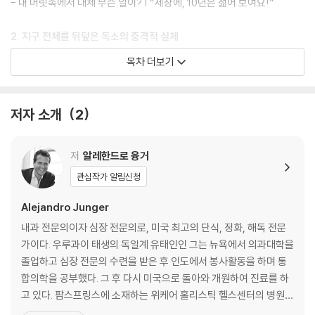
- 내 머릿속에서 대체 무슨 일이? | “세상에, 10년은 젊어 보여요!”
2. 지구 전체를 뒤덮은 독소의 충격적 실체
왜 아픈 사람들이 점점 늘어나고 있는가?
목차 더보기
- 암세포와 인간세포는 공통점이 있다
독성에 무지한 현대의학
독소는 어디에 있는가?
저자 소개
2
- 우리 몸의 표면을 형성하는 제1피부 | 피부를 덮고 있는 위험한 독성물질
들 | 항균제품과 청소용품이 생활공간을 위협한다
저
알레한드로 융거
3. 죽음을 부르는 식탁 위의 복마전
관심작가 알림신청
당신의 식탁이 위험하다
- 슈퍼마켓에 홀딱 반한 도시생활자의 딜레마
Alejandro Junger
‘무엇을 위해’ 먹는지 잊어버린 사람들
내과 전문의이자 심장 전문의로, 미국 최고의 단식, 정화, 해독 전문
- 식단공식에 집착하는 사람들, 위기에 처하다 | 빨리 멋진 몸을 만들 것인
가이다. 우루과이 태생의 독일계 유태인인 그는 뉴욕에서 의과대학을
가, 건강하게 오래 살 것인가 | 죽음을 무릅쓴 다이어트 열풍 | 거칠고 난폭
졸업하고 심장 전문의 수련을 받은 후 인도에서 봉사활동을 하며 통
한 방식에서 벗어난 생식과 채식주의 운동
합의학을 공부했다. 그 후 다시 미국으로 돌아와 개원하여 진료를 하
결국 자연의 방식을 따르는 게 답이다
고 있다. 팜스프링스에 소재하는 위케어 홀리스틱 헬스센터의 병원장
을 맡기도 했으며, 현재 일레븐 일레븐 웰니스 센터에서 개인진료를