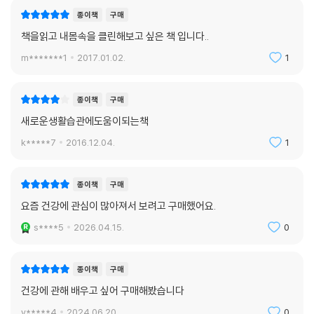
운 균을 죽이면서 유익한 균을 보충하는 것이다. 그리고 건강한 장을 위해
종이책
구매
똑똑한 우리 몸은 해독스위치를 켜기만 하면 얼마든지 스스로를 고칠 수
필수적인 영양소들을 섭취해야 하는데, 갑상선뿐만 아니라 장에도 이로운
책을읽고 내몸속을 클린해보고 싶은 책 입니다..
있다. 이 책은 당신의 몸속 구석구석까지 깨끗이 청소해주고 장 기능을 회
요오드, 장의 근육 수축에 필요한 마그네슘 등을 공급하는 것이 중요하다.
복시켜 이제껏 한번도 느껴보지 못했던 진정한 휴식과 치유를 선사할 것이
m*******1
2017.01.02.
1
--- p.115
다.
장 내부가 손상되고 염증이 생기면, 세로토닌 수치가 서서히 감소한다. 정
종이책
구매
상적인 상태에서는 대부분의 세로토닌이 장에서 만들어지기 때문이다. 이
새로운생활습관에도움이되는책
런 상황이 벌어지면, ‘무엇을 느껴야 하는지, 세상에 어떻게 반응해야 하는
k*****7
2016.12.04.
1
지’에 대한 신호를 받아들이는 방식이 물리적으로 바뀌게 된다. 기분과 감
정이 나쁜 쪽으로 기울고, 모든 것에 무관심하게 되고, 자꾸만 멍해지고,
아니면 심하게 침울해지기도 한다. 이 경우 역시 원인은 독소다. --- p.122
종이책
구매
요즘 건강에 관심이 많아져서 보려고 구매했어요.
몸에 이로운 장내 세균군에 대한 연구가 활발히 진행 중인데, 그 중요성과
s****5
2026.04.15.
0
유익함을 밝혀낸 연구가 많다. 산모가 프로바이오틱스를 섭취하면 태어난
아이가 병에 걸리지 않고, 나중에 학교에 가서도 공부를 잘 한다고 한다. 그
리고 장 속에 건강한 세균군을 갖고 있는 운동선수는 부상에서 빨리 회복
종이책
구매
된다.
건강에 관해 배우고 싶어 구매해봤습니다
한편 어렸을 때 복용한 항생제는 나중에 온갖 질병에 걸리는 것과 상관관
y*****4
2024.06.20.
0