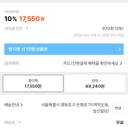
19,500
원
10
17,550
YES포인트
970원 (5%)
5만원 이상 구매 시 2천원 추가 적립
앱 다운 시 1천원 상품권
결제혜택
카드/간편결제 혜택을 확인하세요
종이책
원제
17,550
원
48,240
원
배송안내
서울특별시 영등포구 은행로 11(여의도동,
변경
일신빌딩)
배송비
무료