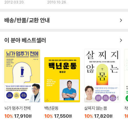
다르다” - 쌤앤파커스
2012.03.20.
2010.10.26.
밤 11시라면, 다음 식사시간은 오전 11시 이후여야 한다. --- p.246
해독 프로그램과 관련해서 흔히 사람들이 오해하는 부분이 바로 점액 찌꺼
배송/반품/교환 안내
기다. 물단식 또는 주스단식처럼 집중적인 정화를 하는 동안, 음식물 섭취
량과 상관없이 배설물의 양이 갑자기 증가할 수 있다. 타르 같은 어두운 색
도 있고, 결장이 접힌 모양으로 긴 밧줄처럼 나올 때도 있다. 또 설사와 비
이 분야 베스트셀러
슷할 때도 있다. 이때 사람들은 대개 충격을 받는다.
이것은 정화에 관심이 있는 사람이라면 다 알고 있는 얘기다. 이 배설물의
사진을 실은 책도 많이 있다. 눈으로 확인해볼 용기가 있다면 찾아봐도 좋
다. 그 책들 역시 좋은 의도로 이런 정보를 주고 있지만, 내 생각은 좀 다르
다. 그 정보들은 아주 잘못된 내용이다. 그 책들은 어두운 색의 이 이물질이
음식물, 특히 육류 찌꺼기가 여러 해 동안 쌓여 있던 것이라고 주장한다. 이
런 찌꺼기가 점막이나 장벽에 붙어 있다가 여러 날 단식한 후에 배출되고
있다는 것이다.
서양의학과 대체의학을 모두 접한 내 경험에서 볼 때, 이것은 절대 과학적
으로 입증되지 않은 것이다. 소화기내과 의사라면 누구나 결장내시경(질
뇌가 멈추기 전에
백년운동
살찌지 않는 몸
착
병검사를 위해 내시경을 통해 결장의 벽을 보는 기법)에서 무엇이 보이는
10
17,910
10
17,550
10
17,820
1
%
%
%
원
원
원
지 말할 수 있다. 최근 2~3일 동안 장의 노폐물을 비우기 위해 강한 변비약
을 처방받았던 환자들의 장벽은 깨끗한 분홍색이다. 사람들이 말하는 ‘오