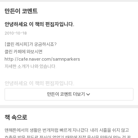
클린 계획표
만든이 코멘트
- 첫째 주 : 가장 힘들지만 금방 괜찮아진다 | 둘째 주 : 체내에서 가장 격렬
한 적응이 일어난다 | 셋째 주 : 눈에 띄는 변화와 최고의 기분을 느낀다
안녕하세요 이 책의 편집자입니다.
8. After : 클린 유지하기
2010-10-18
클린 마무리하기
[클린 레시피]가 궁금하시죠?
자신에게 유독한 자극물 확인하기
클린 카페에 와보시면
깨끗한 상태 유지하기
http://cafe.naver.com/samnparkers
- 클린 이후의 식습관 | 정기적인 해독 | 불필요한 스트레스와 독소에 노출
자세한 소개가 나와 있습니다.
되는 일 줄이기 | 혈액검사로 혈액 속의 주요 성분 수치를 체크하라 | 갑상
샘 기능
안녕하세요 이 책의 편집자입니다.
에필로그 - 조금만 바꿔도 모든 것이 달라진다
2010-09-27
만든이 코멘트 더보기
안녕하세요! [클린]을 만든 에디터입니다.
부록1 클린 레시피 42
책을 접하신 많은 독자님들이 레시피 부분에 가서 살짝 놀라며^^; '대체!
- 스무디 | 수프 | 주스 | 생선요리 | 고기요리(닭고기 또는 양고기) | 채식
책 속으로
이 재료들은 어디서 사지?' 궁금하실 거라고 생각됩니다. 파인애플이라든
요리
지 블루베리, 셀러리, 케일 같은 식재료가 퇴근길에 동네 슈퍼에서 척척 구
부록2 심장병과 독소 - ‘해독’이라는 렌즈로 철저히 조사하자 | 모든 규칙
맨해튼에서의 생활은 번개처럼 빠르게 지나갔다. 내리 사흘을 쉬지 않고
입할 수 있는 건 아니니까요.
에는 예외가 있다
호출을 받을 정도로 정신이 없었기 때문에 직접 음식을 만들어 먹는 건 꿈