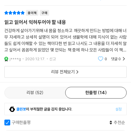
만들어질려면
감정과 생각을 더 많이 하게 되고 부정적이 되는 것이다. --- p.111
혁신이라는 점이, 많은 이들이 클린에 열광하는 이유다.
종이책
구매
변비는 현대인에게 가장 흔한 건강문제 중 하나다. 미국만 예로 들어도 변
제대로 배출되지 못한 독소는 대부분 친유성親油性이라 몸속을 돌아다니
읽고 읽어서 익혀두어야 할 내용
비약 시장의 규모가 대단하다. 수많은 사람들이 이 증상을 고치기 위해 노
다가 지방이 많은 조직, 특히 뇌에 박혀 이상증상을 일으킨다는 사실을 아
건강하게 살아가기위해 내 몸을 청소하고 깨끗하게 만드는 방법에 대해 너
력과 시간, 돈을 들인다. 과일을 많이 먹는 것처럼 자연스러운 식생활의 변
는가? 우리 몸에 들어와 쌓이는 독소의 위협은 상상을 초월한다. 생명력이
무 자세하고 상세히 설명이 되어 있어서 생물학에 대해 지식이 없는 사람
화를 시도하는 사람들도 있지만, 이런 방법만으로는 상황이 반드시 좋아진
없는 땅에서 살충제와 농약으로 자란 식물들, 항생제와 호르몬을 먹고 자
들도 쉽게 이해할 수 있는 책이다한 번 읽고 나서도 그 내용을 더 자세히 알
다고 보장하기 어렵다. 장을 원래의 상태로 회복시키고 특정한 음식을 식
란 고기와 생선들, 슈퍼마켓에서 파는 보기 좋고 맛 좋은 포장음식부터 화
고 싶어서 꼼꼼하게 읽었던 몇 안되는 책 중에 하나.모든 사람들이 이 책을
단에서 영원히 없애기 전에는, 그런 해결책들은 효과가 없을 때가 많다. 가
장품, 의류, 수돗물, 세제, 생활용품, 건축자제, 탁한 공기, 전자파, 해로운
통해서 건강을 회복하고 잘 유지해서 이 세상을 행복하게 살아가기를 바란
j****g
2020.12.17.
신고
0
댓글
0
령, 과일을 너무 많이 먹으면 실제로는 당분이 늘어나서 이스트(yeast)나
다이렇게 좋
생각과 무리한 업무 스케줄까지, 현대인이라면 누구도 피할 수 없는 독소
장 속의 해로운 균으로 인해 장내 미생물 불균형(dysbiosis)이 촉진될 수
의 공격에 지금부터라도 제대로 방어해야 한다.
리뷰 전체보기
있다.
변이 대장 안에 너무 오래 머무르면, 그 독소가 다시 몸에 흡수될 수도 있
기네스 펠트로, 도나 카란 등 건강하고 절제된 아름다움을 자랑하는 스타
다. 이때 변비와 함께 두통이나 다른 통증이 생길 수 있다. 이런 상태가 일
들이 앞 다투어 추천한 이 책 『클린』은 클린 프로그램뿐만 아니라 잘못된
리뷰
52
한줄평
14
상화되면, 변비는 만성적인 증상으로 발전한다. 해로운 균은 번식하면서
식습관과 생활습관으로 인해 몸속에 쌓여가는 독소의 위험성을 조목조목
유익한 균이 죽이기 때문에, 몸에 유익한 균을 살리려면 규칙적으로 배변
지적하며, 독소를 제거하고 배출시키는 메커니즘과 거기에 도움이 되는 음
을 해주어야 한다.
클린봇
이 부적절한 글을 감지 중입니다.
설정
식들, 섭취방법에 대해서도 자세히 알려준다. 또한 먹을거리, 의류, 생활용
‘해독’의 마지막 단계는 변비를 고치고 독소를 배출하는 것이다. 사람마다
품 등 생활 속 독소를 피하고 그 피해를 최소화시킬 수 있는 손쉬운 방법들
구매한줄평
추천순
다르기는 하지만, 가장 흔히 점액을 생성시키는 식품으로는 밀가루, 유제
과 건강한 생활습관들까지 소개한다.
품, 정제설탕, 과도한 양의 붉은 고기를 들 수 있다. 완전한 해독이란 해로