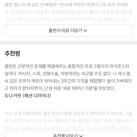
키우는 데 사용된다. 이 약품들은 땅과 물, 공기로 스며든다. 엄청난 양의
운 방법이라고 생각합니다. 아가베시럽 같은 생소한 재료들은 번거로우시
별로 없는데 왜 살은 안 빠질까? 빈속에 커피만 마셨더니 또 속이 쓰려온
화학비료는 말할 것도 없다. 면화에서 나온 다량의 화학물질은 젖소의 사
더라도 인터넷을 검색해보시면 구입하실 수 있고요. [클린] 이벤트를 하고
다. 도넛이나 하나 먹을까? 점심메뉴로는 밥보다 빵이나 면 같은 밀가루 음
료로 쓰이는 면실과 우리가 먹는 정크푸드를 통해 체내로 들어온다.
있는 풀무원 올가 사이트(orga.co.kr)에서도 구입할 수 있습니다.
식이 더 좋다. 후식으로 먹는 달달한 라테와 치즈케이크도 빼놓을 수 없고.
여기에 더해 우리는 아크릴, 나일론, 폴리에스테르 등의 합성섬유로 만든
아, 또 지겨운 다이어트를 시작해야 하나? 바나나, 검은콩, 덴마크 다이어
출판사 리뷰 더보기
옷을 입는다. 석유를 원료로 하는 이런 옷감은 환경을 해치고, 우리의 몸에
곧 [클린] 블로그가 열리니까요, 거기에 더 자세한 레시피와 정보들을 많
트…, 안 해본 게 없지만 매번 요요현상으로 몸무게만 차곡차곡 늘었다. 마
독소를 침투시킬 수 있다. 일반적으로 합성섬유로 만든 옷을 입으면, 피부
이많이 올리도록 하겠습니다!
사지숍에서 비싼 케어도 받아봤지만 효과는 잠시뿐. 우울한 기분에 초콜릿
가 발산하는 체액의 증발이 억제되고 그 체액은 우리 몸에 다시 흡수된다.
바를 우물거리고 있는데, 친구에게 문자가 왔다. 오늘 저녁에 치킨에 맥주
추천평
많은 직물이 구김방지와 방수, 수축방지를 위해 마무리 공정에서 포름알데
어떠냐고? 스트레스에는 역시 매콤달콤, 짭짤하고 기름진 음식이 최고
히드 합성수지가 사용된다. 특히 폴리에스테르와 면 혼방의 이불보와 침대
다.”
클린은 근본적인 문제를 해결해주는 종합적인 프로그램이자 라이프스타
보가 그렇다. 그런 직물을 덮고 잠을 자면 불면증, 두통, 천식, 피부발진이
일이다. 마사지, 스파, 성형수술, 처방약과는 비교할 수도 없다. 나 역시 몸
생길 수 있다. 몇몇 국가에서는 어린이 잠옷을 불에 잘 타지 않는 난연재로
“아침마다 몸이 천근만근, 애벌레처럼 침대를 빠져나와 허겁지겁 달려 나
속 깊은 곳까지 깨끗이 씻어내는 3주간의 기적을 체험했다. 몸이 가벼워지
처리하도록 법률로 정해놓고 있는데, 난연재로 이용하는 물질에도 독소가
가는 K씨, 주말에 20시간씩 자도 도무지 피로가 풀리지 않는다. 머리도 무
고 머리가 맑아지면서, 난생 처음 ‘새로 태어난 기분’을 맛보았다.
함유돼 있다. --- p.66
겁고 기분도 저조한 아침. 피곤해서인지 화장실에서 큰일 시원하게 본 지
도나 카란 (패션 디자이너)
도 오래됐다. 커피와 담배가 없으면 오전 내내 정신이 돌아오지 않는다. 멍
음식은 살아 있는 유기체에게 가장 중요한 생존조건이지만, 인간은 다른
한 채로 어영부영 업무를 마치고 저녁이 되면 소주와 삼겹살로 배를 두둑
생물들과는 완전히 다른 차원에서 음식을 먹는다. 우리의 생활은 음식을
나는 내 친구들에게도 클린 프로그램을 권유하고 참여시키곤 하는데, 그들
하게 채우고, 끝없이 먹고 마시는 회식은 자정까지 계속된다. 집에 돌아오
중심으로 돌아간다. 축하할 때도 음식이 있고, 슬퍼할 때도 음식과 함께한
모두 몸이 가벼워지고 정신이 맑아졌으며, 활력을 되찾고 오랜 우울증에서
면 몸은 물 먹은 솜처럼 무거운데 이상하게 잠은 잘 안 오고, 요즘 부쩍 감
다. 많은 사람들이 가족, 친구들과 식탁에 둘러앉아 먹고 마시면서 의미 있
벗어나는 놀라운 결과를 경험했다. 당신에게도 자신 있게 추천한다. 어쩌
정기복이 심해져서 우울할 때도 많다. 그나저나 볼록 나온 배와 옆구리 군
는 시간들을 보낸다.
면 당신의 인생이 바뀔지도 모른다.
추천평 더보기
살은 왜 이렇게 안 빠지는 걸까?”