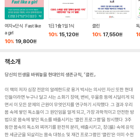
여자×단식 : Fast like
1日 1食 1일 1식
클린
독
a girl
10
15,120
10
17,550
1
%
%
원
원
10
19,800
%
원
책소개
당신의 인생을 바꿔놓을 현대인의 생존규칙, 『클린』
이 책의 저자 심장 전문의 알레한드로 융거 박사는 의사인 자신 또한 현대
인들이라면 누구나 달고 사는 소화기 장애, 변비, 우울증 등에 시달리게 되
면서 이 모든 문제의 근원이 무엇인지를 연구하기 시작했다. 그 결과 우리
몸 속에 쌓인 독소들이 그 원인임을 알게 되고, 가장 과학적이고 안전한 방
법으로 몸속에 쌓인 독소를 배출시키는 ‘클린 프로그램’을 창시했다. 3주
동안 몸속의 독소와 찌꺼기를 완전히 분리, 배출시키고, 장(腸) 속에 유익
한 세균군을 되살리는 몸속 대청소 및 재건 프로그램인 ‘클린’은 이미 수천