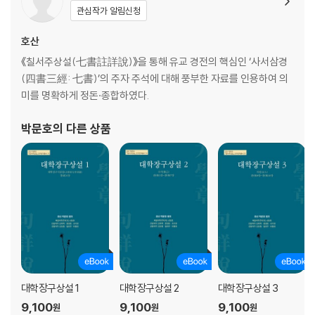
관심작가 알림신청
호산
《칠서주상설(七書註詳說)》을 통해 유교 경전의 핵심인 ‘사서삼경
(四書三經: 七書)’의 주자 주석에 대해 풍부한 자료를 인용하여 의
미를 명확하게 정돈·종합하였다.
박문호
의 다른 상품
대학장구상설 1
대학장구상설 2
대학장구상설 3
9,100
9,100
9,100
원
원
원