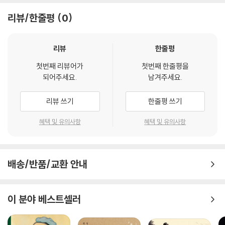
이다. 〈칠서주〉는 회암(晦庵) 주희(朱熹, 1130∼1200)의 『논어집주(論
리뷰/한줄평
0
語集註)』, 『맹자집주(孟子集註)』, 『대학장구(大學章句)』, 『중용장구
(中庸章句)』, 『시집전(詩集傳)』, 『서집전(書集傳)』, 『주역본의(周易
本義)』를 가리키는 것으로, 유교의 핵심 경전인 사서삼경(四書三經)에
리뷰
한줄평
관한 주희(『서집전』의 경우는 채침(蔡沈, 1167∼1230))의 주석을 말한
첫번째 리뷰어가
첫번째 한줄평을
다. 주지하다시피, 사서삼경과 그 주석은 조선 주자학의 뼈대를 이루는 중
되어주세요.
남겨주세요.
심 경전이다. 호산은 이 〈칠서주〉에 다시 상세하게 주석을 부가하여 조선
유교를 종합해내었다. 서구 근대 문명이 밀물처럼 밀려오던 19세기 중반
리뷰 쓰기
한줄평 쓰기
에서 20세기 초반에 활동하면서도, 주자학의 정통 학문을 자신의 사명처
럼 여기고, 유교의 핵심 경전을 집대성한 것이다.
혜택 및 유의사항
혜택 및 유의사항
호산은 『칠서주상설』을 편찬하면서, 자신이 연구한 나름의 소신을 저술의
편차(編次)에 반영하였다. 중국 송대의 사상가들을 비롯하여 주자학을 신
배송/반품/교환 안내
봉하는 대부분의 학자들이 사서(四書)의 독서 순서를 『대학(大學)』으로
시작했던 것과 달리, 호산은 『칠서주상설』의 순서를 주석(註釋)의 명칭에
따라 『논어집주상설(論語集註詳說)』로부터 시작했다. 그것은 유학의 핵
이 분야 베스트셀러
심 경전인 『논어』가 맨 앞에 자리해야 하는 당위성이기도 하다.