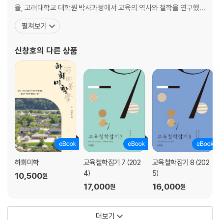
을, 고려대학교 대학원 박사과정에서 교육의 역사와 철학을 연구했
다. 교내 활동으로는 고려대학교 입학사정관실장/교양교육실장/평
펼쳐보기
생교육원장/교육문제연구소장 등을 역임하였고, 교외 활동으로는
한국교육철학학회 회장/한중철학회 회장/한국교육사학회 편집위원
신창호
의 다른 상품
장/한국학중앙연구원 이사 등을 맡아 봉사하였다. 국외에서는 중국
(中國) 헝
하회미학
교육철학잡기 7 (202
교육철학잡기 8 (202
4)
5)
10,500
원
17,000
16,000
원
원
더보기