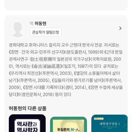
역
허동현
관심작가 알림신청
경희대학교 후마니타스 칼리지 교수 근현대 한국사 전공. 저서로는
《장면 : 건국·외교·민주의 선구자》(분도출판사, 1999)와 《근대 한일
관계사연구: 朝士視察團의 일본관과 국가구상》(국학자료원, 200
0), 역서로는 《兪吉濬論疏選》(일조각, 1987)이 있다. 공저로는
《우리역사 최전선》(푸른역사, 2003), 《열강의 소용돌이에서 살아
남기》(푸른역사, 2005), 《길들이기와 편가르기를 넘어》(푸른역사,
2009), 《장면 시대를 기록하다》(샘터, 2014), 《장면 수첩에 세상을
담다》1(경인문화사, 2016) 등이 있다.
허동현
의 다른 상품