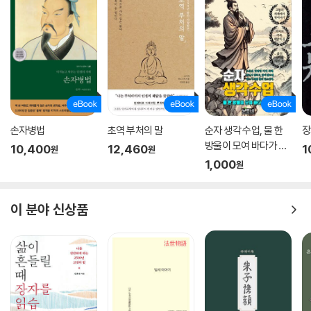
그렇게 하여 『칠서주상설』은 『논어집주상설』 20권, 『맹자집주상설』 14
권, 『대학장구상설』 1권, 『중용장구상설』 1권, 『시집전상설』 18권, 『시서변
설상설』 2권, 『주역본의상설』 12권, 『서집전상설』 14권, 『서서변설상설』 1
권으로, 전체 83권에 이르는 방대한 저작이 되었다. 마치, 조선의 주자학
을 마무리하듯이, 경전의 주석을 짜임새 있게 갖추었다. 사서삼경의 경문
에 대한 중국 역대의 주석을 비롯하여, 조선시대 여러 학자들의 주석을 간
단·명료하게 총망라하였다. 특히, 사서삼경에 대한 주자의 주해(註解)를
의리(義理)와 훈고(訓?), 그리고 논리(論理)를 반영하는 등, 여러 측면
손자병법
초역 부처의 말
순자 생각 수업, 물 한
장
에서 정밀하고 명확하게 분석하면서도, 사서삼경의 주요 텍스트인 〈영락
방울이 모여 바다가 된
10,400
12,460
1
원
원
대전(永樂大全)〉본의 오류를 바로잡은 엄밀한 주석서로 편찬해내었다.
다
1,000
원
주자 이후 중국의 주요 주석뿐 아니라, 퇴계(退溪), 율곡(栗谷), 사계(沙
溪), 우암(尤庵), 남당(南塘), 농암(農巖) 등 조선 성리학을 대표하는 학
이 분야 신상품
자들의 학설과 호산 자신의 견해까지 담은 저술이기에, 주자학의 심오한
이해는 물론 조선 성리학의 맥락과 계보, 발전 양상을 포괄할 수 있는 학문
성을 담보한다.
본 연구번역은 2017년도 한국연구재단의 토대연구 사업으로 시작되었다.
연구 기획을 할 무렵 연구진의 생각은 좀 단순했다. ‘『칠서주상설』이 조선