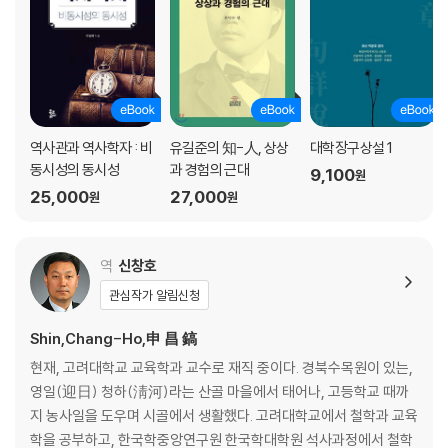
역사관과 역사학자 : 비
유길준의 知-人, 상상
대학장구상설 1
동시성의 동시성
과 경험의 근대
9,100
원
25,000
27,000
원
원
역
신창호
관심작가 알림신청
Shin,Chang-Ho,申 昌 鎬
현재, 고려대학교 교육학과 교수로 재직 중이다. 경북수목원이 있는,
영일(迎日) 청하(淸河)라는 산골 마을에서 태어나, 고등학교 때까
지 농사일을 도우며 시골에서 생활했다. 고려대학교에서 철학과 교육
학을 공부하고, 한국학중앙연구원 한국학대학원 석사과정에서 철학