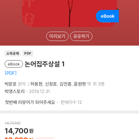
미리보기
공유하기
소득공제
PDF
논어집주상설 1
eBook
PDF
박문호
원저
허동현
신창호
김언종
윤원현
역
외 3명
박영스토리
2019.12.31.
첫번째 리뷰어가 되어주세요
판매지수
12
14,700
원
14,700