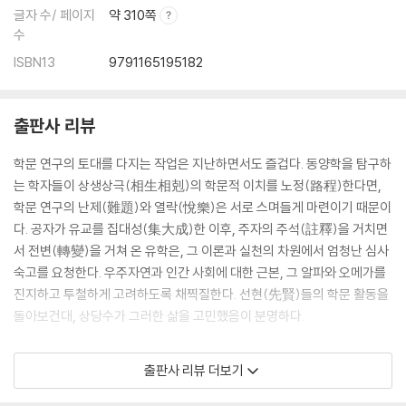
글자 수/ 페이지
약 310쪽
수
ISBN13
9791165195182
출판사 리뷰
학문 연구의 토대를 다지는 작업은 지난하면서도 즐겁다. 동양학을 탐구하
는 학자들이 상생상극(相生相剋)의 학문적 이치를 노정(路程)한다면,
학문 연구의 난제(難題)와 열락(悅樂)은 서로 스며들게 마련이기 때문이
다. 공자가 유교를 집대성(集大成)한 이후, 주자의 주석(註釋)을 거치면
서 전변(轉變)을 거쳐 온 유학은, 그 이론과 실천의 차원에서 엄청난 심사
숙고를 요청한다. 우주자연과 인간 사회에 대한 근본, 그 알파와 오메가를
진지하고 투철하게 고려하도록 채찍질한다. 선현(先賢)들의 학문 활동을
돌아보건대, 상당수가 그러한 삶을 고민했음이 분명하다.
본 저술은 호산(壺山) 박문호(朴文鎬, 1846∼1918)의 『칠서주상설(七
출판사 리뷰 더보기
書註詳說)』을 심도있게 연구하여 한글로 완역한 연구번역 성과이다. 『칠
서주상설』은 말 그대로 ‘칠서(七書)’의 주석에 대해 자세하게 설명한 저술