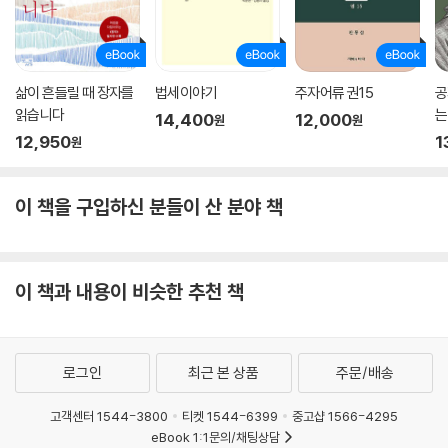
유교 경전 주석사의 대미를 장식하는 주요한 저작이므로 이를 번역하여 학
계에 기여하면 좋겠다!’는 정도였다. 그러나 기획 단계에서 초역을 하고 연
구계획서를 작성하면서, ‘토대’연구 사업에 어울리는 작업으로서 연구범위
가 상당 부분 확장되었다. 분량도 그렇지만, 원문에는 없는 표점, 찾아보기
삶이 흔들릴 때 장자를
법세이야기
주자어류 권15
공
힘들게 되어 있는 원전의 구절과 문장의 정돈, 내용 가운데 보충 설명이 필
읽습니다
는
14,400
12,000
원
원
요한 부분의 주석 등, 관련 전공자들의 수준 높은 연구를 곁들인 번역의 필
키
12,950
1
원
요성이 요청되었다. 고민을 거듭한 결과, 연구 작업이 너무나 방대해졌다.
그러나 연구진들은 매월 2,000여 매(200자 원고지 기준)에 달하는 연구
이 책을 구입하신 분들이 산 분야 책
번역에 온힘을 쏟아 부었다. 열정을 바친 만큼 원고는 계획대로 생산되었
고 또한 다듬어졌다. 단행본 1권에 해당하는 분량이었다. 원본의 오탈자를
바로잡고, 표점을 찍고, 구절을 바르게 맞추고, 문장을 정렬하고, 관련 전
거를 확인하는 등, 초역에서 교열·윤문, 그리고 출판에 이르기까지, 여러
이 책과 내용이 비슷한 추천 책
과정을 반복했다. 정말이지, 연구번역이라는 학문의 토대 작업을 자임한,
고난의 행군이었다. 당초 계획대로 5년 동안의 연구기간에 『칠서주상설』
을 마무리한다면, 매년 20,000여 매, 전체 100,000여 매의 원고가 성과
물로 쌓일 것이다. 단행본으로는 약 50여 권이 될 것으로 예상된다.
로그인
최근 본 상품
주문/배송
고객센터 1544-3800
티켓 1544-6399
중고샵 1566-4295
어려우면서도 엄청난 작업이지만, 학문의 토대를 구축하는 데 기여할 수
eBook 1:1문의/채팅상담
있다는 자부심과 자긍심으로, 현재 2차년도 연구번역 작업이 마무리 단계