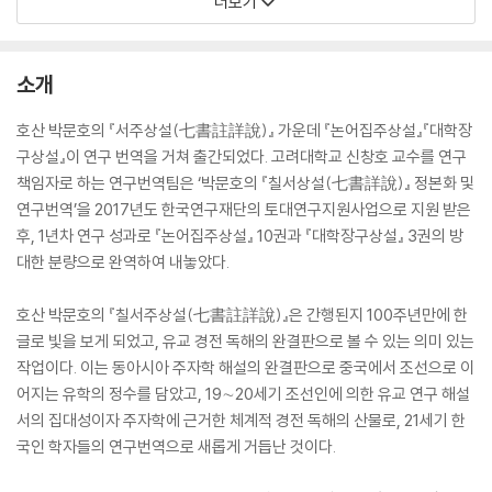
더보기
소개
호산 박문호의 『서주상설(七書註詳說)』 가운데 『논어집주상설』『대학장
구상설』이 연구 번역을 거쳐 출간되었다. 고려대학교 신창호 교수를 연구
책임자로 하는 연구번역팀은 ‘박문호의 『칠서상설(七書詳說)』 정본화 및
연구번역’을 2017년도 한국연구재단의 토대연구지원사업으로 지원 받은
후, 1년차 연구 성과로 『논어집주상설』 10권과 『대학장구상설』 3권의 방
대한 분량으로 완역하여 내놓았다.
호산 박문호의 『칠서주상설(七書註詳說)』은 간행된지 100주년만에 한
글로 빛을 보게 되었고, 유교 경전 독해의 완결판으로 볼 수 있는 의미 있는
작업이다. 이는 동아시아 주자학 해설의 완결판으로 중국에서 조선으로 이
어지는 유학의 정수를 담았고, 19∼20세기 조선인에 의한 유교 연구 해설
서의 집대성이자 주자학에 근거한 체계적 경전 독해의 산물로, 21세기 한
국인 학자들의 연구번역으로 새롭게 거듭난 것이다.