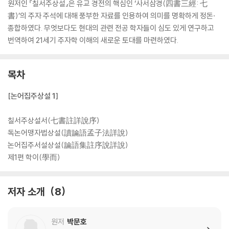
원저인 『칠서주상설』은 유교 경전의 핵심인 ‘사서삼경(四書三經: 七
書)’의 주자 주석에 대해 풍부한 자료를 인용하여 의미를 명확하게 정돈·
종합하였다. 무엇보다도 현대의 관련 전공 학자들이 심도 있게 연구하고
번역하여 21세기 주자학 이해의 새로운 토대를 마련하였다.
목차
[논어집주상설 1]
칠서주상설서(七書註詳說序)
독논어맹자법상설(讀論語孟子法詳說)
논어집주서설상설(論語集註序說詳說)
제1편 학이(學而)
저자 소개
8
원저
박문호