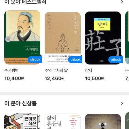
이 분야 베스트셀러
손자병법
초역 부처의 말
장자
논
10,400
12,460
10,500
7
원
원
원
이 분야 신상품