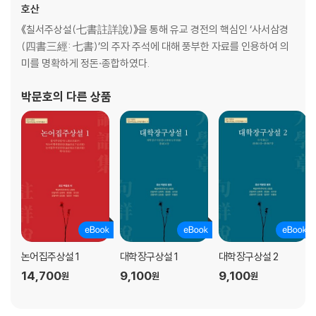
호산
《칠서주상설(七書註詳說)》을 통해 유교 경전의 핵심인 ‘사서삼경
(四書三經: 七書)’의 주자 주석에 대해 풍부한 자료를 인용하여 의
미를 명확하게 정돈·종합하였다.
박문호
의 다른 상품
논어집주상설 1
대학장구상설 1
대학장구상설 2
14,700
9,100
9,100
원
원
원