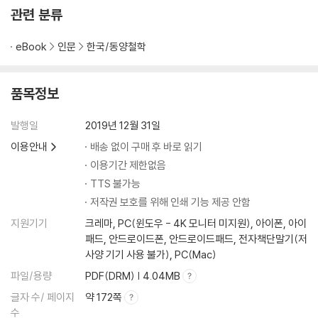
관련 분류
eBook
인문
한국/동양철학
품목정보
발행일
2019년 12월 31일
이용안내
배송 없이 구매 후 바로 읽기
이용기간 제한없음
TTS 불가능
저작권 보호를 위해 인쇄 기능 제공 안함
지원기기
크레마, PC(윈도우 - 4K 모니터 미지원), 아이폰, 아이
패드, 안드로이드폰, 안드로이드패드, 전자책단말기(저
사양 기기 사용 불가), PC(Mac)
파일/용량
PDF(DRM) | 4.04MB
글자 수/ 페이지
약 172쪽
수