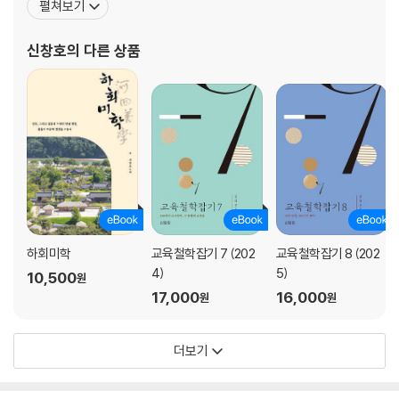
펼쳐보기
생교육원장/교육문제연구소장 등을 역임하였고, 교외 활동으로는
한국교육철학학회 회장/한중철학회 회장/한국교육사학회 편집위원
신창호
의 다른 상품
장/한국학중앙연구원 이사 등을 맡아 봉사하였다. 국외에서는 중국
(中國) 헝
하회미학
교육철학잡기 7 (202
교육철학잡기 8 (202
4)
5)
10,500
원
17,000
16,000
원
원
더보기