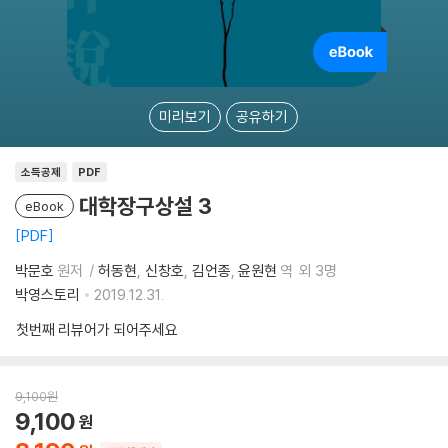
미리보기
공유하기
소득공제
PDF
대학장구상설 3
eBook
PDF
박문호
원저
허동현
신창호
김언종
윤원현
역
외 3명
박영스토리
2019.12.31.
첫번째 리뷰어가 되어주세요
9,100
원
9,100