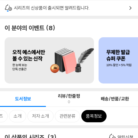
시리즈의 신상품이 출시되면 알려드립니다.
이 분야의 이벤트
8
리뷰/한줄평
도서정보
배송/반품/교환
0
즈
소개
저자 소개
관련분류
품목정보
이 상품의 시리즈
3
알림신청