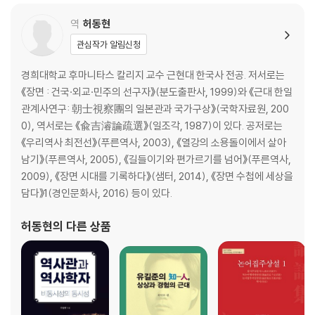
역
허동현
관심작가 알림신청
경희대학교 후마니타스 칼리지 교수 근현대 한국사 전공. 저서로는
《장면 : 건국·외교·민주의 선구자》(분도출판사, 1999)와 《근대 한일
관계사연구: 朝士視察團의 일본관과 국가구상》(국학자료원, 200
0), 역서로는 《兪吉濬論疏選》(일조각, 1987)이 있다. 공저로는
《우리역사 최전선》(푸른역사, 2003), 《열강의 소용돌이에서 살아
남기》(푸른역사, 2005), 《길들이기와 편가르기를 넘어》(푸른역사,
2009), 《장면 시대를 기록하다》(샘터, 2014), 《장면 수첩에 세상을
담다》1(경인문화사, 2016) 등이 있다.
허동현
의 다른 상품