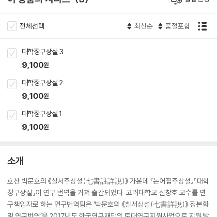
전체선택
최신순
품절포함
대학장구상설 3
9,100
원
대학장구상설 2
9,100
원
대학장구상설 1
9,100
원
소개
호산 박문호의 《칠서주상설(七書註詳說)》 가운데 『논어집주상설』『대학
장구상설』이 연구 번역을 거쳐 출간되었다. 고려대학교 신창호 교수를 연
구책임자로 하는 연구번역팀은 ‘박문호의 《칠서상설(七書詳說)》 정본화
및 연구번역’을 2017년도 한국연구재단의 토대연구지원사업으로 지원 받