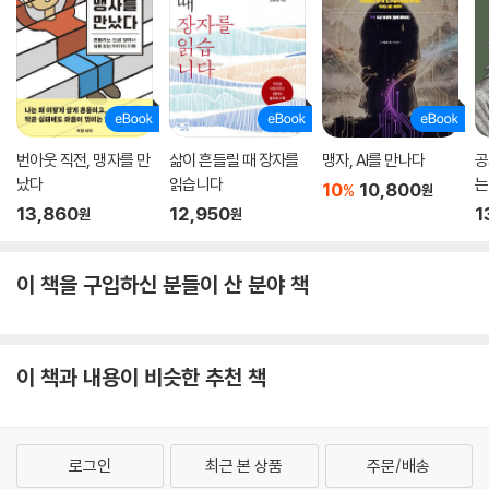
번아웃 직전, 맹자를 만
삶이 흔들릴 때 장자를
맹자, AI를 만나다
공
났다
읽습니다
는
10
10,800
%
원
키
13,860
12,950
1
원
원
이 책을 구입하신 분들이 산 분야 책
이 책과 내용이 비슷한 추천 책
로그인
최근 본 상품
주문/배송