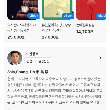
역사관과 역사학자 : 비
유길준의 知-人, 상상
논어집주상설 1
동시성의 동시성
과 경험의 근대
14,700
원
25,000
27,000
원
원
역
신창호
관심작가 알림신청
Shin,Chang-Ho,申 昌 鎬
현재, 고려대학교 교육학과 교수로 재직 중이다. 경북수목원이 있는,
영일(迎日) 청하(淸河)라는 산골 마을에서 태어나, 고등학교 때까
지 농사일을 도우며 시골에서 생활했다. 고려대학교에서 철학과 교육
학을 공부하고, 한국학중앙연구원 한국학대학원 석사과정에서 철학
을, 고려대학교 대학원 박사과정에서 교육의 역사와 철학을 연구했
다. 교내 활동으로는 고려대학교 입학사정관실장/교양교육실장/평