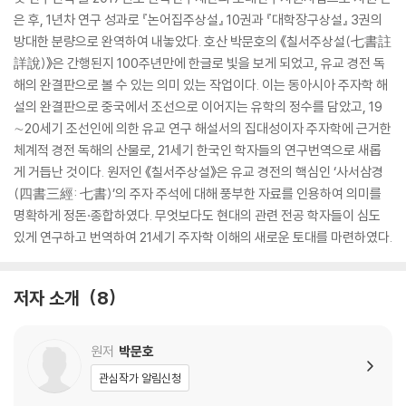
은 후, 1년차 연구 성과로 『논어집주상설』 10권과 『대학장구상설』 3권의
방대한 분량으로 완역하여 내놓았다. 호산 박문호의 《칠서주상설(七書註
詳說)》은 간행된지 100주년만에 한글로 빛을 보게 되었고, 유교 경전 독
해의 완결판으로 볼 수 있는 의미 있는 작업이다. 이는 동아시아 주자학 해
설의 완결판으로 중국에서 조선으로 이어지는 유학의 정수를 담았고, 19
∼20세기 조선인에 의한 유교 연구 해설서의 집대성이자 주자학에 근거한
체계적 경전 독해의 산물로, 21세기 한국인 학자들의 연구번역으로 새롭
게 거듭난 것이다. 원저인 《칠서주상설》은 유교 경전의 핵심인 ‘사서삼경
(四書三經: 七書)’의 주자 주석에 대해 풍부한 자료를 인용하여 의미를
명확하게 정돈·종합하였다. 무엇보다도 현대의 관련 전공 학자들이 심도
있게 연구하고 번역하여 21세기 주자학 이해의 새로운 토대를 마련하였다.
저자 소개
8
원저
박문호
관심작가 알림신청