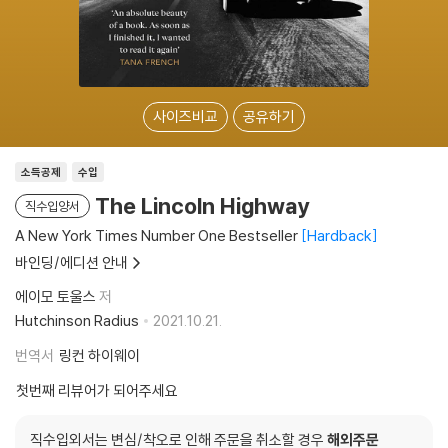
사이즈비교
공유하기
소득공제
수입
The Lincoln Highway
직수입양서
A New York Times Number One Bestseller
Hardback
바인딩/에디션 안내
에이모 토울스
저
Hutchinson Radius
2021.10.21.
번역서
링컨 하이웨이
첫번째 리뷰어가 되어주세요
직수입외서는 변심/착오로 인해 주문을 취소할 경우
해외주문