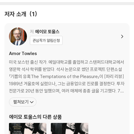
던 자동차의 트렁크에 소년원에서 사귄 교활하고 화끈한 더치스와 진지하
고 엉뚱한 울리가 숨어들어 있었던 것. 무단이탈한 친구들과 어머니를 찾
저자 소개
1
으러 캘리포니아로 가야 한다고 열렬히 주장하는 빌리에 고민하던 에밋은
결국 8년 전 어머니가 보낸 그림엽서의 소인에 의지해 대륙 서쪽 끝으로
저
에이모 토울스
향하기로 결정한다. 친구들이 형제의 여정에 대해 전혀 다른 견해를 가진
것도 알지 못한 채…….
관심작가 알림신청
Amor Towles
하루에 한 장章을 할애하여 열흘 동안 있었던 일을 풀어놓는 『링컨 하이웨
이』는 열 개의 장 제목이 10에서 1까지 카운트다운 되며, 다중적인 시점에
미국 보스턴 출신 작가. 예일대학교를 졸업하고 스탠퍼드대학교에서
서 전개되고, 각양각색의 배역을 맡은 인물들이 시종일관 등장하는 다층적
영문학 석사 학위를 받았다. 석사 논문으로 썼던 프로젝트 단편소설
인 작품이다. 에이모 토울스는 정교한 시대 묘사를 통해 당시의 역사와 문
「기쁨의 유혹The Temptations of the Pleasure」이 [파리 리뷰]
화를 독자와 향유하면서, 친근한 인물들로 허구의 이야기에 현실성을 부여
1989년 겨울호에 실렸으나, 그는 금융업으로 진로를 결정한다. 투자
한다.
전문가로 20년 동안 일했으며, 여러 매체에 종종 글을 기고했다. 7년
동안 집필한 소설이 있었으나 마음에 들지 않아 서랍에 봉인한 그는
펼쳐보기
FROM THE AUTHOR OF THE MULTI-MILLION COPY BESTS
두 번째 소설을 준비한다. 40대 후반의 나이, 토울스는 장편소설 『우
ELLER A GENTLEMAN IN MOSCOW
아한 연인Rules of Civility』(2011)으로 베스트셀러 작가가 되었다.
에이모 토울스
의 다른 상품
1930
'An absolute beauty of a book. Every character is a gem, t
he many locations spring to vivid life, the book is an intric