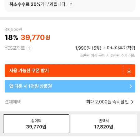
취소수수료 20%
가 부과됩니다.
48,500
원
18
39,770
YES포인트
1,990원 (5%)
마니아추가적립
5만원 이상 구매 시 2천원 추가 적립
사용 가능한 쿠폰 받기
앱 다운 시 1천원 상품권
결제혜택
최대 2,000원 즉시할인
종이책
번역서
39,770
원
17,820
원