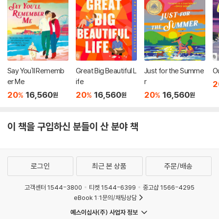
Say You'll Rememb
Great Big Beautiful L
Just for the Summe
O
er Me
ife
r
2
20
16,560
20
16,560
20
16,560
%
%
%
원
원
원
이 책을 구입하신 분들이 산 분야 책
로그인
최근 본 상품
주문/배송
고객센터 1544-3800
티켓 1544-6399
중고샵 1566-4295
eBook 1:1문의/채팅상담
예스이십사(주) 사업자 정보