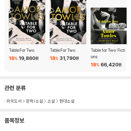
ate and moving exploration of journeys and the infinite u
nexpected turns they can take - and somehow Towles m
akes it all seem effortless. As soon as I finished it, I wante
d to read it again'
TANA FRENCH
'The best novel I've read in years. Epic and original, mesm
eric and life-affirming, in THE LINCOLN HIGHWAY Amor T
Table For Two
Table For Two
Table for Two: Ficti
owles takes his unmatched gift for storytelling and puts i
ons
18
19,860
18
31,790
%
%
원
원
t on the road. Every beautiful paragraph takes the reader
18
66,420
%
원
a mile further into a world where our choices matter, whe
re life surprises us, and where people are worth the troubl
e. This is one of those rare and special books that drive us
관련 분류
home to ourselves'
CHRIS CLEAVE
외국도서
문학/소설
소설
현대소설
'With exquisitely drawn characters, beautiful writing and
a real sense of moral integrity, The Lincoln Highway alrea
dy feels like an American coming of age classic to sit alon
품목정보
gside The Catcher In The Rye and To Kill A Mockingbird'
R