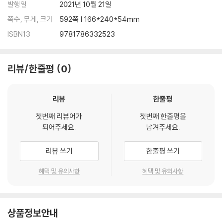
ed
발행일
2021년 10월 21일
_____________________
쪽수, 무게, 크기
592쪽 | 166*240*54mm
In June, 1954, eighteen-year-old Emmett Watson is driven ho
ISBN13
9781786332523
me to Nebraska by the warden of the juvenile work farm wher
e he has just served fifteen months for involuntary manslaugh
ter.
리뷰/한줄평
0
With his mother long gone, his father recently deceased, and
the family farm foreclosed upon by the bank, Emmett plans to
리뷰
한줄평
pick up his eight-year-old brother Billy and head to California t
첫번째 리뷰어가
첫번째 한줄평을
o start a new life.
되어주세요.
남겨주세요.
But when the warden drives away, Emmett discovers that tw
리뷰 쓰기
한줄평 쓰기
o friends from the work farm have stowed away in the trunk o
f the warden's car. They have a very different plan for Emmet
혜택 및 유의사항
혜택 및 유의사항
t's future, one that will take the four of them on a fateful journ
ey in the opposite direction - to New York City.
상품정보안내
Bursting with life, charm, richly imagined settings and unforge