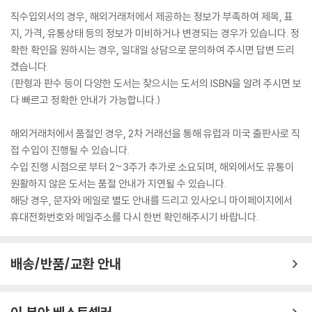
ttable characters, The Lincoln Highway is an extraordinary jour
직수입외서의 경우, 해외거래처에서 제공하는 정보가 부족하여 제목, 표
ney through 1950s America from the pen of a master storytell
지, 가격, 유통상태 등의 정보가 미비하거나 변경되는 경우가 있습니다. 정
er.
확한 확인을 원하시는 경우, 일대일 상담으로 문의하여 주시면 답변 드리
_____________________
겠습니다.
'[A] wise and wildly entertaining novel . . . Towles has snip
(판형과 판수 등이 다양한 도서는 찾으시는 도서의 ISBN을 알려 주시면 보
ped off a minuscule strand of existence - 10 wayward da
다 빠르고 정확한 안내가 가능합니다.)
ys - and when we look through his lens we see that this bri
ef interstice teems with stories, grand as legends'
New Y
해외거래처에서 품절인 경우, 2차 거래선을 통해 유럽과 미국 출판사로 직
ork Times
접 수입이 진행될 수 있습니다.
수입 진행 시점으로 부터 2~3주가 추가로 소요되며, 해외에서도 유통이
'Finely observed and beautifully written. Amor Towles is t
원활하지 않은 도서는 품절 안내가 지연될 수 있습니다.
hat rare combination of writer and storyteller'
JEFFREY AR
해당 경우, 문자와 메일로 별도 안내를 드리고 있사오니 마이페이지에서
CHER
휴대전화번호와 메일주소를 다시 한번 확인해주시기 바랍니다.
배송/반품/교환 안내