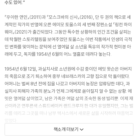
수도 있어.”
『우아한 연인』(2011)과 『모스크바의 신사』(2016), 단 두 권의 책으로 세
계적인 작가의 반열에 오른 에이모 토울스의 세 번째 장편소설 『링컨 하이
웨이』(2021)가 출간되었다. 그동안 특수한 상황하의 인간 조건을 살피는
데 탁월한 스토리텔링을 보여주었던 토울스는 이번 작품에서 인생의 극적
인 변화를 맞이하는 문턱에 선 열여덟 살 소년을 특유의 작가적 현미경 아
래에 두고, 독자를 1954년 6월의 어느 열흘로 데려다 놓는다.
1954년 6월 12일, 과실치사로 소년원에 수감 중이던 에밋 왓슨은 아버지
의 죽음으로 조기 퇴소하여 중부 네브래스카의 고향 집으로 막 돌아왔다.
어머니는 벌써 8년 전에 집을 나갔고 아버지의 농장은 압류당한 데다, 과
실치사 피해자 가족의 분노가 언제 그에게로 쏟아질지 알 수 없는 상황. 에
밋은 열여덟 살이었고, 남은 가족은 여덟 살의 조숙한 동생 빌리뿐. 이제 재
산이라곤 연푸른색 스튜드베이커 랜드크루저 한 대가 유일했지만, 그는 빌
리를 데리고 그곳을 떠나 남부 텍사스에서 새로운 삶을 시작하려 마음먹고
있었다.
책소개 더보기
그런데 형제 앞에 의외의 방문객이 나타난다. 에밋을 집까지 태워다 주었