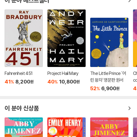
이 분야 베스트셀러
Fahrenheit 451
Project Hail Mary
The Little Prince '어
Ch
린 왕자' 영문판 원서
co
41
8,200
40
10,800
%
%
원
원
52
6,900
4
%
원
이 분야 신상품