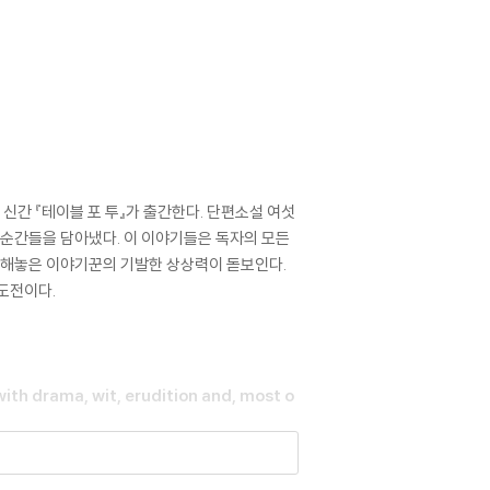
신간 『테이블 포 투』가 출간한다. 단편소설 여섯
 순간들을 담아냈다. 이 이야기들은 독자의 모든
구성해놓은 이야기꾼의 기발한 상상력이 돋보인다.
도전이다.
 with drama, wit, erudition and, most o
is coifed prose Towles is a master of