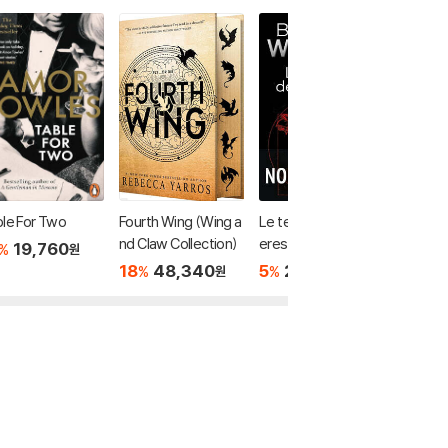
le For Two
Fourth Wing (Wing a
Le temps des chim
The 169
nd Claw Collection)
eres
house:
19,760
%
원
er Doo
18
48,340
5
21,660
20
1
%
%
%
원
원