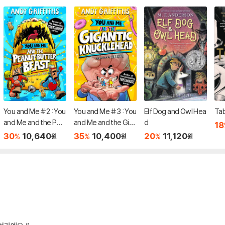
You and Me #2 : You
You and Me #3 : You
Elf Dog and Owl Hea
Tab
and Me and the Pea
and Me and the Gig
d
18
nut-Butter Beast
antic Knucklehead
30
10,640
35
10,400
20
11,120
%
%
%
원
원
원