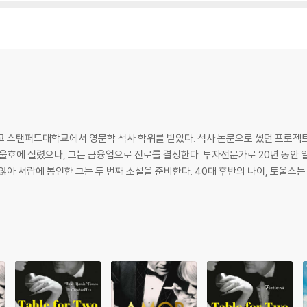
he flash of light before the shock wave strikes, often in the fina
olo Lounge.” - The New York Times Book Review
treat as he shares some of his shorter fiction: six stories based in
e place around the year 2000, consider the fateful consequences t
that operate at the heart of modern marriages. Told from seven po
aracters, the indomitable Evelyn Ross from Rules of Civility, cra
 스탠퍼드대학교에서 영문학 석사 학위를 받았다. 석사 논문으로 썼던 프로젝트 단
the movie sets, bungalows, and dive bars of 1930s Los Angeles.
989년 겨울호에 실렸으나, 그는 금융업으로 진로를 결정한다. 투자전문가로 20년 동안
 서랍에 봉인한 그는 두 번째 소설을 준비한다. 40대 후반의 나이, 토울스는 장편소설
 sophistication, Table for Two is another glittering addition to Tow