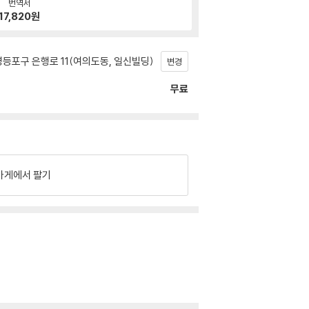
번역서
17,820
원
등포구 은행로 11(여의도동, 일신빌딩)
변경
무료
가게에서 팔기