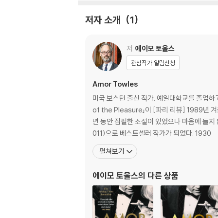
the shiv, the bait and switch; we see t
the kick of a martini served in the P
저자 소개
1
Millions of Amor Towles fans are in for a 
저
에이모 토울스
Age Hollywood.
관심작가 알림신청
The New York stories, most of which tak
Amor Towles
d the delicate mechanics of compromise 
bes how one of Towles’s most beloved ch
미국 보스턴 출신 작가. 예일대학교를 졸업하고
in a noirish tale that takes us through 
of the Pleasure」이 [파리 리뷰] 1
년 동안 집필한 소설이 있었으나 마음에 들지 않아
Written with his signature wit, humor, and
011)으로 베스트셀러 작가가 되었다. 1930
tion.
펼쳐보기
에이모 토울스
의 다른 상품