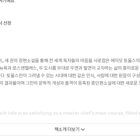
여기예요.”
서 선정
이』 세 권의 장편소설을 통해 전 세계 독자들의 마음을 사로잡은 에이모 토울스의 
 뉴욕과 로스앤젤레스, 두 도시를 무대로 우연과 필연이 교차하는 삶의 흥미로운
. 토울스만이 그려낼 수 있는 시대에 대한 깊은 인식, 사람에 대한 믿음이 
찰의 결과물이며 그만의 문학적 개성과 품격이 응축된 중단편소설에 대한 새로운 
ch tale is as satisfying as a master chef’s main course, filled
책소개 더보기
nging characters into tableaus of deceit and desire. Beneath h