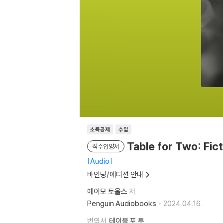
소득공제
수입
Table for Two: Fic
직수입양서
Audio
바인딩/에디션 안내
에이모 토울스
저
Penguin Audiobooks
2024.04.16.
번역서
테이블 포 투