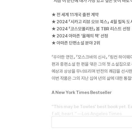
“지금 이 순간에 내가 가장 있고 싶은 곳이 바로 
★ 전 세계 11개국 출판 계약
★ 2024 「시카고 리뷰 오브 북스」 4월 필독 도
★ 2024 「코스모폴리탄」 봄 TBR 리스트 선정
★ 2024 아마존 ‘올해의 책’ 선정
★ 아마존 단편소설 분야 2위
『우아한 연인』 『모스크바의 신사』 『링컨 하이웨
편과 중편소설 한 편을 엮은 그의 첫 소설집으로
예상과 상상을 무너뜨리며 반전의 쾌감을 선사한다
이번 작품은 그의 지난 십여 년의 삶에 대한 통
A New York Times Bestseller
“This may be Towles’ best book yet. Ea
f all, heart.” ―Los Angeles Times
“The book spans the 20th century, bri