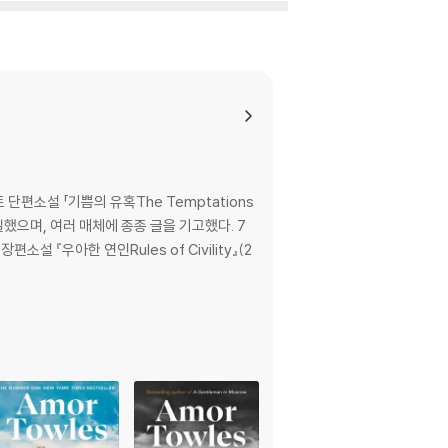
l sentence. . . . Table for Two delivers
 New York City and a novella set in Golden
hat can spring from brief encounters an
ints of view, “Eve in Hollywood” descri
fts a new future for herself―and others―
편소설 「기쁨의 유혹The Temptations
 일했으며, 여러 매체에 종종 글을 기고했다. 7
 『우아한 연인Rules of Civility』(2
les’s canon of stylish and transporting fic