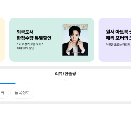
리뷰/한줄평
0
분류
품목정보