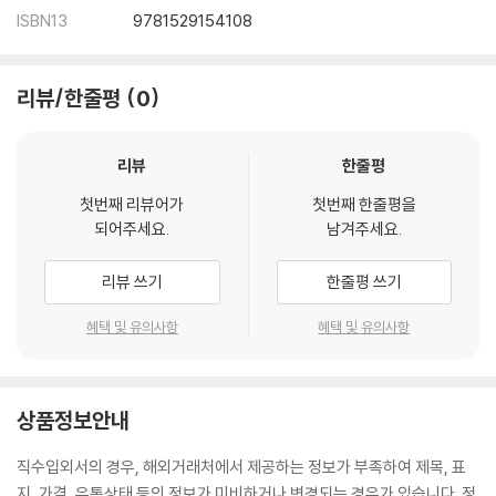
e points of view, ‘Eve in Hollywood’ describes how Towles’ her
ISBN13
9781529154108
oine crafts a new future for herself and others in a noirish tale
that takes us through the movie sets, bungalows and dive bar
s of Los Angeles.
리뷰/한줄평
0
Written with wit, humour and sophistication, Table for Two is a
glittering and stylish offering from the author of A Gentleman i
리뷰
한줄평
n Moscow, The Lincoln Highway and Rules of Civility.
첫번째 리뷰어가
첫번째 한줄평을
되어주세요.
남겨주세요.
Praise for The Lincoln Highway:
리뷰 쓰기
한줄평 쓰기
"A rollicking cross-country adventure, rife with unforgettable
characters, vivid scenery and suspense
혜택 및 유의사항
혜택 및 유의사항
that will keep readers flying through the pages." Time
"Elegantly constructed and compulsively readable . . . hitch ont
상품정보안내
o this delightful tour de force and you'll be pulled straight thro
ugh to the end, helpless against the inventive exuberance of
직수입외서의 경우, 해외거래처에서 제공하는 정보가 부족하여 제목, 표
Towles' storytelling." NPR
지, 가격, 유통상태 등의 정보가 미비하거나 변경되는 경우가 있습니다. 정