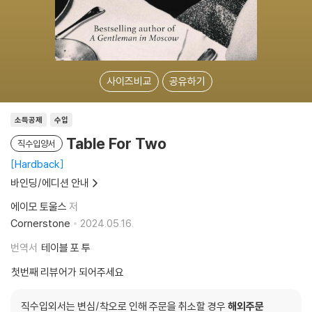
사이즈비교
공유하기
소득공제
수입
Table For Two
직수입양서
Hardback
바인딩/에디션 안내
에이모 토울스
저
Cornerstone
2024.05.16.
번역서
테이블 포 투
첫번째 리뷰어가 되어주세요
직수입외서는 변심/착오로 인해 주문을 취소할 경우
해외주문