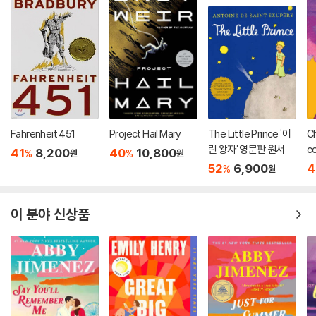
Fahrenheit 451
Project Hail Mary
The Little Prince '어
Ch
린 왕자' 영문판 원서
co
41
8,200
40
10,800
%
%
원
원
52
6,900
4
%
원
이 분야 신상품