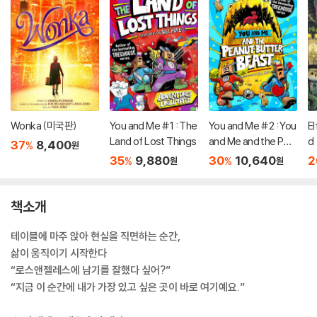
Wonka (미국판)
You and Me #1 : The
You and Me #2 : You
E
Land of Lost Things
and Me and the Pea
d
37
8,400
%
원
nut-Butter Beast
35
9,880
30
10,640
2
%
%
원
원
책소개
테이블에 마주 앉아 현실을 직면하는 순간,
삶이 움직이기 시작한다
“로스앤젤레스에 남기를 잘했다 싶어?”
“지금 이 순간에 내가 가장 있고 싶은 곳이 바로 여기예요.”