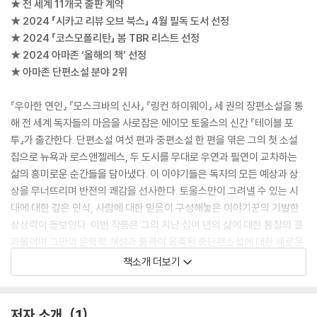
★ 전 세계 11개국 출판 계약
★ 2024 「시카고 리뷰 오브 북스」 4월 필독 도서 선정
★ 2024 「코스모폴리탄」 봄 TBR 리스트 선정
★ 2024 아마존 ‘올해의 책’ 선정
★ 아마존 단편소설 분야 2위
『우아한 연인』 『모스크바의 신사』 『링컨 하이웨이』 세 권의 장편소설을 통
해 전 세계 독자들의 마음을 사로잡은 에이모 토울스의 신간 『테이블 포
투』가 출간한다. 단편소설 여섯 편과 중편소설 한 편을 엮은 그의 첫 소설
집으로 뉴욕과 로스앤젤레스, 두 도시를 무대로 우연과 필연이 교차하는
삶의 흥미로운 순간들을 담아냈다. 이 이야기들은 독자의 모든 예상과 상
상을 무너뜨리며 반전의 쾌감을 선사한다. 토울스만이 그려낼 수 있는 시
대에 대한 깊은 인식, 사람에 대한 믿음이 구성해놓은 이야기꾼의 기발한
상상력이 돋보인다. 이번 작품은 그의 지난 십여 년의 삶에 대한 통찰의 결
과물이며 그만의 문학적 개성과 품격이 응축된 중단편소설에 대한 새로운
도전이다.
책소개 더보기
THE INSTANT SUNDAY TIMES and NEW YORK TIMES BESTS
ELLER
저자 소개
1