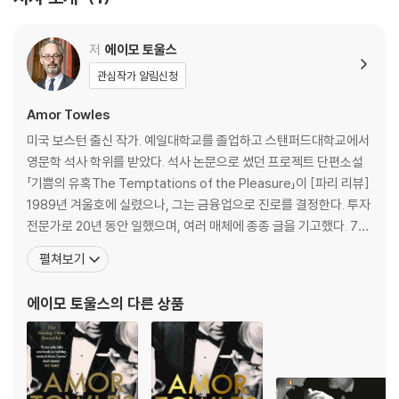
FROM THE AUTHOR OF A GENTLEMAN IN MOSCOW, THE L
저
에이모 토울스
INCOLN HIGHWAY AND RULES OF CIVILITY
관심작가 알림신청
'A knockout . . . Table for Two is a winner'
Amor Towles
NEW YORK TIMES
미국 보스턴 출신 작가. 예일대학교를 졸업하고 스탠퍼드대학교에서
'There is no better writer working today'
영문학 석사 학위를 받았다. 석사 논문으로 썼던 프로젝트 단편소설
CHRIS CLEAVE
「기쁨의 유혹The Temptations of the Pleasure」이 [파리 리뷰]
1989년 겨울호에 실렸으나, 그는 금융업으로 진로를 결정한다. 투자
'He makes it all seem effortless'
전문가로 20년 동안 일했으며, 여러 매체에 종종 글을 기고했다. 7년
TANA FRENCH
동안 집필한 소설이 있었으나 마음에 들지 않아 서랍에 봉인한 그는
펼쳐보기
두 번째 소설을 준비한다. 40대 후반의 나이, 토울스는 장편소설 『우
'A gem of a book that springs delights and surprises on ev
아한 연인Rules of Civility』(2011)으로 베스트셀러 작가가 되었다.
에이모 토울스
의 다른 상품
ery page'
1930
JEFFREY ARCHER
'There is a great deal to relish in Table for Two . . . If you ta
ke only one book on holiday this summer, you couldn’t ask