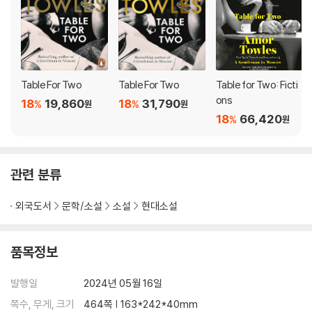
for a better literary capsule wardrobe'
THE TIMES
Amor Towles fans are in for a treat as he shares some of his s
horter fiction: six stories based in New York City and a novella
Table For Two
Table For Two
Table for Two: Ficti
set in Golden Age Hollywood.
ons
18
19,860
18
31,790
%
%
원
원
18
66,420
%
원
The New York stories, most of which take place around the ye
ar 2000, consider the fateful consequences that can spring fr
om brief encounters and the delicate mechanics of compromi
관련 분류
se that operate at the heart of modern marriages.
외국도서
문학/소설
소설
현대소설
In the novella, ‘Eve in Hollywood’, Towles returns to one of the
characters at the heart of his debut novel Rules of Civility: the
indomitable Evelyn Ross, who leaves New York City in Septem
품목정보
ber 1938 with the intention of returning home to Indiana. But a
s her train pulls into Chicago, where her parents are waiting, sh
발행일
2024년 05월 16일
e instead extends her ticket to Los Angeles. Told from multipl
쪽수, 무게, 크기
464쪽 | 163*242*40mm