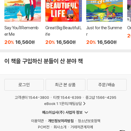
Say You'll Rememb
Great Big Beautiful L
Just for the Summe
O
er Me
ife
r
2
20
16,560
20
16,560
20
16,560
%
%
%
원
원
원
이 책을 구입하신 분들이 산 분야 책
로그인
최근 본 상품
주문/배송
고객센터 1544-3800
티켓 1544-6399
중고샵 1566-4295
eBook 1:1문의/채팅상담
예스이십사(주) 사업자 정보
이용약관
개인정보처리방침
청소년보호정책
PC버전
회사소개
거래처관계자께