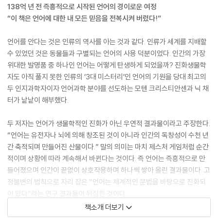
138억 년 전 즉흥적으로 시작된 언어의 경이로운 여정
“이 책은 언어에 대한 내 모든 믿음을 전복시켜 버렸다!”
언어를 안다는 것은 인류의 역사를 아는 것과 같다. 인류가 세계를 지배할
수 있었던 것은 동물들과 구별되는 언어의 사용 덕분이었다. 인간의 가장
위대한 발명품 중 하나인 언어는 어떻게 탄생하게 되었을까? 진화생물학
자도 아직 풀지 못한 인류의 ‘3대 미스터리’인 언어의 기원을 당대 최고의
두 인지과학자이자 언어과학 분야를 선도하는 모텐 크리스티안센과 닉 채
터가 낱낱이 해부했다.
두 저자는 언어가 생물학적인 진화가 아닌 우연적 결과물이라고 주장한다.
“언어는 유전자나 뇌에 의해 창조된 것이 아니라 인간의 독창성이 수천 년
간 축적되며 만들어진 산물이다.” 말의 의미는 마치 제스처 게임처럼 순간
적이며 상황에 따라 계속해서 바뀐다는 것이다. 즉 언어는 즉흥적으로 만
들어졌으며 인간이 끝없이 상호작용하며 하나씩 쌓아 올린 결과물이다. 고
정불변의 법칙으로 자리 잡은 “언어는 체계적인 문법을 바탕으로 진화되
어 왔다”라는 연구 결과들이 뒤집힌 것이다.
책소개 더보기
《진화하는 언어》는 인류의 언어가 어떻게 탄생했는지, 의사소통은 어떻게