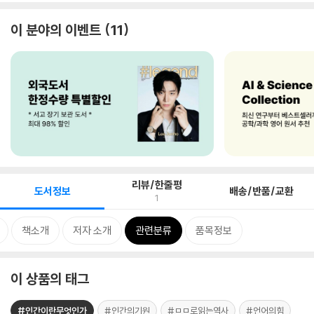
이 분야의 이벤트
11
리뷰/한줄평
도서정보
배송/반품/교환
1
책소개
저자 소개
관련분류
품목정보
이 상품의 태그
#인간이란무엇인가
#인간의기원
#ㅁㅁ로읽는역사
#언어의힘