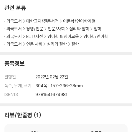
관련 분류
외국도서
대학교재/전문서적
어문학/언어학계열
외국도서
경영/인문
인문/사회
심리와 철학
철학
외국도서
ELT/사전
영어학 & 영어교육
영어학/언어학
외국도서
인문 사회
심리와 철학
철학
품목정보
발행일
2022년 02월 22일
쪽수, 무게, 크기
304쪽 | 157*236*28mm
ISBN13
9781541674981
리뷰/한줄평
1