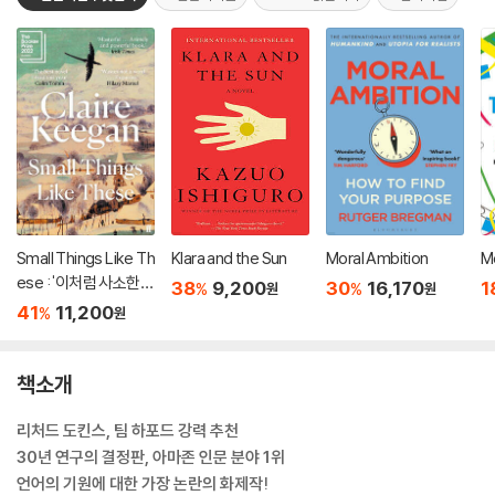
Small Things Like Th
Klara and the Sun
Moral Ambition
M
ese : '이처럼 사소한
38
9,200
30
16,170
1
%
%
원
원
것들' 원서
41
11,200
%
원
책소개
리처드 도킨스, 팀 하포드 강력 추천
30년 연구의 결정판, 아마존 인문 분야 1위
언어의 기원에 대한 가장 논란의 화제작!