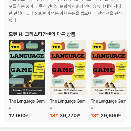
구를 하는 중이다. 특히 언어의 문화적 진화와 언어 습득에 대해 지대
한 관심이 있다. 200편이 넘는 과학 논문을 썼으며 네 권의 책을 편집
했다.
모텐 H. 크리스티안센
의 다른 상품
The Language Gam
The Language Gam
The Language Gam
e
e
e
12,000
18
39,770
18
29,800
%
%
원
원
원