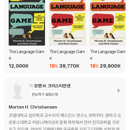
rstand and be understood. From this new vantage point, Chris
tiansen and Chater?find compelling solutions to major mysteri
es like the origins of languages and how language learning is p
ossible, and to long-running debates such as whether having
two words for “blue” changes what we see.?In the end, they
show that the only real constraint on communication is our ima
gination.
The Language Gam
The Language Gam
The Language Gam
e
e
e
12,000
18
39,770
18
29,800
%
%
원
원
원
저
모텐 H. 크리스티안센
관심작가 알림신청
Morten H. Christiansen
코넬대학교 심리학과 교수이자 해스킨스 연구소 과학자다. 덴마크 오
르후스대학교 커뮤니케이션과 문화 학부에서 언어 인지과학을 가르
치고 있으며, 언어의 기원에 대한 궁금증을 가지고 다양한 실험과 연