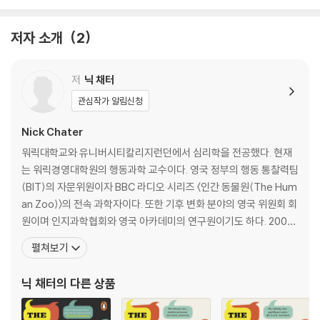
이뤄져 왔는지를 타당한 근거를 제시하며 설득해 나간다. 이 책에는 언어
뿐만 아니라 역사, 생물학, 물리학, 수학 등 매우 광범위한 분야의 지식이
저자 소개
2
담겨 있다. 이 책을 통해 우리는 잘못 전해져 온 언어의 기원에 대해 재고해
보는 시간을 가진다. 또한 챗GPT가 우리를 위협하는 지금의 시대에도 인
저
닉 채터
공지능이 왜 ‘언어’ 앞에서 인간지능을 이길 수 없는지 믿을 수 없이 방대한
언어의 발전 과정을 예로 들며 체계적으로 밝혀나간다. 언어를 통한 인류
관심작가 알림신청
의 발자취는 인간이 사라지지 않는 한 영원히 끊기지 않을 것이다.
Nick Chater
Forget the language instinct―this is the story of how we
워릭대학교와 유니버시티칼리지런던에서 심리학을 전공했다. 현재
make up language as we go
는 워릭경영대학원의 행동과학 교수이다. 영국 정부의 행동 통찰력팀
(BIT)의 자문위원이자 BBC 라디오 시리즈 〈인간 동물원(The Hum
Language is?perhaps humanity’s?most astonishing?capacity
an Zoo)〉의 전속 과학자이다. 또한 기후 변화 분야의 영국 위원회 회
―and one that remains poorly understood. In The Language G
원이며 인지과학협회와 영국 아카데미의 연구원이기도 하다. 200개
ame, cognitive scientists Morten H. Christiansen and Nick Cha
가 넘는 출판물을 냈으며 심리 연구 부문에서 4개의 상을 받았다. 인
펼쳐보기
ter show us where generations of scientists seeking the rules
지과학, 심리학 관련 여러 과학 저널의 부편집장을 역임했다. 저서로
of language got it wrong. Language isn’t about hardwired gra
는 《언어의 창조(Creating Language)》, 《경험주의와 언어학습능
닉 채터
의 다른 상품
mmars but about near-total freedom, something like a game
력(Empiricism and Langu
of charades, with the only requirement being a desire to unde