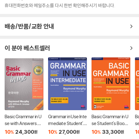
휴대전화번호와 메일주소를 다시 한번 확인해주시기 바랍니다.
배송/반품/교환 안내
이 분야 베스트셀러
Basic Grammar in U
Grammar in Use Inte
Basic Grammar in U
B
se with Answers 3/
rmediate Student's
se Student's Book
s
E : 한국어판
Book With Answer
with Answers and In
4
10
24,300
10
27,000
10
33,300
1
%
%
%
원
원
원
s, 4/E
teractive eBook, 4/