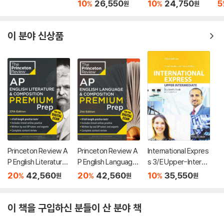
Thoughts & Notions
10
26,550
10
24,750
5
%
%
원
원
이 분야 신상품
Princeton Review A
Princeton Review A
International Expres
P English Literature
P English Language
s 3/E Upper-Interm
& Composition Pre
& Composition Pre
ediate Student Boo
20
42,560
20
42,560
10
35,550
%
%
%
원
원
원
mium Prep, 27th Edi
mium Prep, 21st Edit
k with Pocket Book
tion: 6 Practice Test
ion: 8 Practice Test
s + Digital Practice
s + Digital Practice
이 책을 구입하신 분들이 산 분야 책
Online + Content Re
Online + Content Re