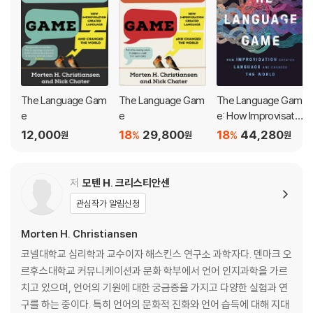
Drawing on entertaining and persuasive examples from acros
s the world the book explains:
· How our short-lived memory copes with the on-rushing delu
ge of sound that is everyday speech.
The Language Gam
The Language Gam
The Language Gam
· Why it is that language is such a challenge for language scien
e
e
e: How Improvisatio
tists but learnt effortlessly by toddlers.
n Created Languag
12,000
18
29,800
18
44,280
%
%
원
원
원
e and Changed the
· Why the languages of the world are so spectacularly varied-
World
--and why no two people speak quite the same language.
· Why humans have language, but chimps don't.
저
모텐 H. 크리스티안센
· How language gave us a big brain and changed the course of
관심작가 알림신청
evolution.
· How language doesn't limit, but does shape, how we think.
Morten H. Christiansen
·And ultimately, why all we know about language should give u
코넬대학교 심리학과 교수이자 해스킨스 연구소 과학자다. 덴마크 오
s hope.
르후스대학교 커뮤니케이션과 문화 학부에서 언어 인지과학을 가르
치고 있으며, 언어의 기원에 대한 궁금증을 가지고 다양한 실험과 연
Christiansen and Chater's The Language Game draws on
구를 하는 중이다. 특히 언어의 문화적 진화와 언어 습득에 대해 지대