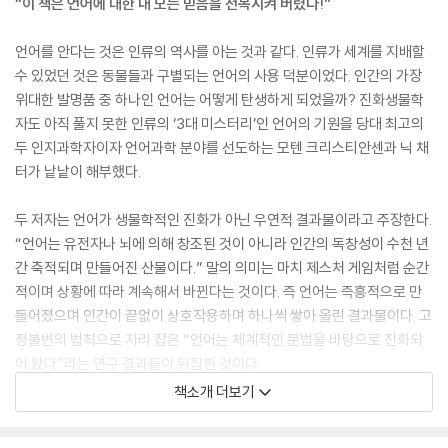
“이 책은 언어에 대한 내 모든 믿음을 전복시켜 버렸다!”
언어를 안다는 것은 인류의 역사를 아는 것과 같다. 인류가 세계를 지배할
수 있었던 것은 동물들과 구별되는 언어의 사용 덕분이었다. 인간의 가장
위대한 발명품 중 하나인 언어는 어떻게 탄생하게 되었을까? 진화생물학
자도 아직 풀지 못한 인류의 ‘3대 미스터리’인 언어의 기원을 당대 최고의
두 인지과학자이자 언어과학 분야를 선도하는 모텐 크리스티안센과 닉 채
터가 낱낱이 해부했다.
두 저자는 언어가 생물학적인 진화가 아닌 우연적 결과물이라고 주장한다.
“언어는 유전자나 뇌에 의해 창조된 것이 아니라 인간의 독창성이 수천 년
간 축적되며 만들어진 산물이다.” 말의 의미는 마치 제스처 게임처럼 순간
적이며 상황에 따라 계속해서 바뀐다는 것이다. 즉 언어는 즉흥적으로 만
들어졌으며 인간이 끝없이 상호작용하며 하나씩 쌓아 올린 결과물이다. 고
정불변의 법칙으로 자리 잡은 “언어는 체계적인 문법을 바탕으로 진화되
어 왔다”라는 연구 결과들이 뒤집힌 것이다.
책소개 더보기
《진화하는 언어》는 인류의 언어가 어떻게 탄생했는지, 의사소통은 어떻게
이뤄져 왔는지를 타당한 근거를 제시하며 설득해 나간다. 이 책에는 언어