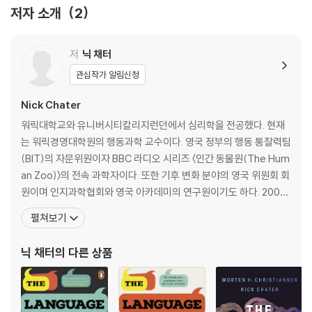
뿐만 아니라 역사, 생물학, 물리학, 수학 등 매우 광범위한 분야의 지식이
저자 소개
2
담겨 있다. 이 책을 통해 우리는 잘못 전해져 온 언어의 기원에 대해 재고해
보는 시간을 가진다. 또한 챗GPT가 우리를 위협하는 지금의 시대에도 인
저
닉 채터
공지능이 왜 ‘언어’ 앞에서 인간지능을 이길 수 없는지 믿을 수 없이 방대한
언어의 발전 과정을 예로 들며 체계적으로 밝혀나간다. 언어를 통한 인류
관심작가 알림신청
의 발자취는 인간이 사라지지 않는 한 영원히 끊기지 않을 것이다.
Nick Chater
What is language?
워릭대학교와 유니버시티칼리지런던에서 심리학을 전공했다. 현재
Why do we have it?
는 워릭경영대학원의 행동과학 교수이다. 영국 정부의 행동 통찰력팀
Why does that matter?
(BIT)의 자문위원이자 BBC 라디오 시리즈 〈인간 동물원(The Hum
an Zoo)〉의 전속 과학자이다. 또한 기후 변화 분야의 영국 위원회 회
Language is perhaps humanity's most astonishing accomplish
원이며 인지과학협회와 영국 아카데미의 연구원이기도 하다. 200개
ment and one that remains poorly understood.
가 넘는 출판물을 냈으며 심리 연구 부문에서 4개의 상을 받았다. 인
펼쳐보기
지과학, 심리학 관련 여러 과학 저널의 부편집장을 역임했다. 저서로
Upending centuries of scholarship (including, most recently, C
는 《언어의 창조(Creating Language)》, 《경험주의와 언어학습능
닉 채터
의 다른 상품
homsky and Pinker) The Language Game shows how people l
력(Empiricism and Langu
earn to talk not by acquiring fixed meanings and rules, but by
picking up, reusing, and recombining countless linguistic frag
ments in novel ways.