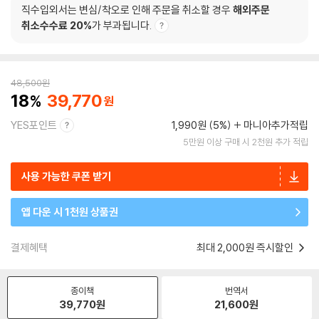
직수입외서는 변심/착오로 인해 주문을 취소할 경우
해외주문
취소수수료 20%
가 부과됩니다.
48,500
원
18
39,770
YES포인트
1,990원 (5%)
마니아추가적립
5만원 이상 구매 시 2천원 추가 적립
사용 가능한 쿠폰 받기
앱 다운 시 1천원 상품권
결제혜택
최대 2,000원 즉시할인
종이책
번역서
39,770
원
21,600
원