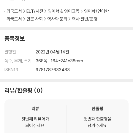
외국도서
ELT/사전
영어학 & 영어교육
영어학/언어학
외국도서
인문 사회
역사와 문화
역사 일반/문명
품목정보
발행일
2022년 04월 14일
쪽수, 무게, 크기
368쪽 | 164*241*38mm
ISBN13
9781787633483
리뷰/한줄평
0
리뷰
한줄평
첫번째 리뷰어가
첫번째 한줄평을
되어주세요.
남겨주세요.