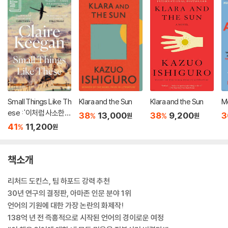
Small Things Like Th
Klara and the Sun
Klara and the Sun
M
ese : '이처럼 사소한
38
13,000
38
9,200
3
%
%
원
원
것들' 원서
41
11,200
%
원
책소개
리처드 도킨스, 팀 하포드 강력 추천
30년 연구의 결정판, 아마존 인문 분야 1위
언어의 기원에 대한 가장 논란의 화제작!
138억 년 전 즉흥적으로 시작된 언어의 경이로운 여정