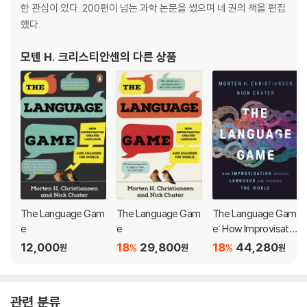
a fascinating range of examples to show the way languag
한 관심이 있다. 200편이 넘는 과학 논문을 썼으며 네 권의 책을 편집
e works, has shaped our evolution and is critical to our fut
했다.
ure.
모텐 H. 크리스티안센
의 다른 상품
The Language Gam
The Language Gam
The Language Gam
e
e
e: How Improvisatio
n Created Languag
12,000
18
29,800
18
44,280
%
%
원
원
원
e and Changed the
World
관련 분류