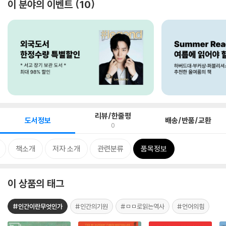
이 분야의 이벤트
10
리뷰/한줄평
도서정보
배송/반품/교환
0
책소개
저자 소개
관련분류
품목정보
이 상품의 태그
#인간이란무엇인가
#인간의기원
#ㅁㅁ로읽는역사
#언어의힘