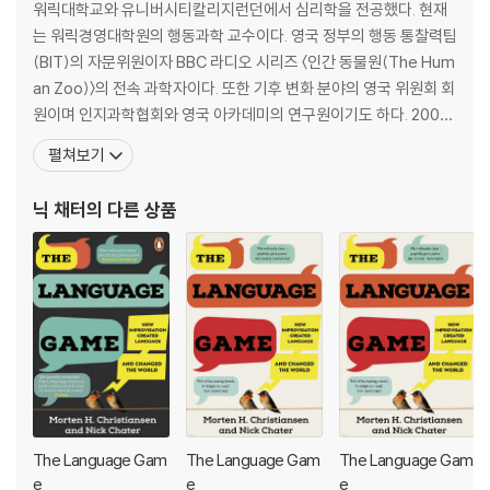
아야 한다는 생각에서 벗어나야 한다. 자신의 내면을 찾는 일은 비효율적
워릭대학교와 유니버시티칼리지런던에서 심리학을 전공했다. 현재
일 뿐이다. 무의식을 버림으로써 우리는 삶을 재구성할 수 있다.
는 워릭경영대학원의 행동과학 교수이다. 영국 정부의 행동 통찰력팀
(BIT)의 자문위원이자 BBC 라디오 시리즈 〈인간 동물원(The Hum
A radical reinterpretation of how your mind works - and w
an Zoo)〉의 전속 과학자이다. 또한 기후 변화 분야의 영국 위원회 회
hy it could change your life
원이며 인지과학협회와 영국 아카데미의 연구원이기도 하다. 200개
가 넘는 출판물을 냈으며 심리 연구 부문에서 4개의 상을 받았다. 인
펼쳐보기
'An astonishing achievement. Nick Chater has blown my
지과학, 심리학 관련 여러 과학 저널의 부편집장을 역임했다. 저서로
mind' Tim Harford
는 《언어의 창조(Creating Language)》, 《경험주의와 언어학습능
닉 채터
의 다른 상품
력(Empiricism and Langu
'A total assault on all lingering psychiatric and psychoana
lytic notions of mental depths ... Light the touchpaper an
d stand well back' New Scientist
We all like to think we have a hidden inner life. Most of us assu
me that our beliefs and desires arise from the murky depths o
f our minds, and, if only we could work out how to access this
mysterious world, we could truly understand ourselves. For m
ore than a century, psychologists and psychiatrists have stru
The Language Gam
The Language Gam
The Language Gam
ggled to discover what lies below our mental surface.
e
e
e