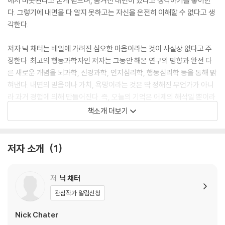
에서 비롯된다고 굳게 믿으며, 숨겨진 내면이 있다고 생각하기를 좋아한
다. 그렇기에 내면을 다 알지 못하고는 자신을 온전히 이해할 수 없다고 생
각한다.
저자 닉 채터는 베일에 가려진 심오한 마음이라는 것이 사실상 없다고 주
장한다. 최고의 행동과학자인 저자는 그동안 해온 연구의 방향과 완전 다
른 새로운 개념을 뇌과학, 신경과학, 인지심리학, 행동심리학 등을 통해 밝
혀낸다. 내면의 믿음이나 가치, 욕망이라는 것은 딱 정해진 무언가가 아니
라 과거 경험에 의해 만들어진다. 즉, 오늘의 기억은 어제의 해석일 뿐이라
는 것이다. 그래서 인간은 내면 기저에 있는 어떤 것에 영향을 받아서 행동
책소개 더보기
한다기보다 스스로 계속해서 정체성을 만들고 끊임없이 즉흥적으로 행동
한다. 결국 이렇게 만들어진 경험이 우리 자신의 행동 방향성과 내면의 심
리까지도 영향을 끼친다.
저자 소개
1
이 책은 우리가 수백 년간 품어온 선입견에 대담하게 도전하며 나와 타인
저
닉 채터
을 이해하는 완전히 새로운 지평을 제시한다. 자신의 꼬인 마음을 해결하
려 애쓰는 대신 삶을 알아가는 창조적인 프로젝트에 더 집중해야 한다. 우
관심작가 알림신청
리는 어떻게 해야 더 행복할 수 있을까? 어떻게 해야 더 일관적인 생각을
Nick Chater
할 수 있을까? 어떻게 해야 문제를 해결할 수 있을까? 내면에서 정답을 찾