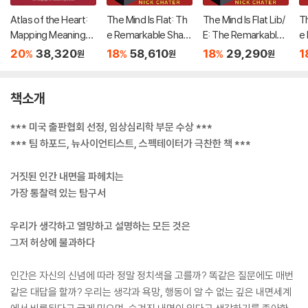
Atlas of the Heart:
The Mind Is Flat: Th
The Mind Is Flat Lib/
Th
Mapping Meaningful
e Remarkable Shallo
E: The Remarkable
e
Connection and the
wness of the Impro
Shallowness of the I
w
20
38,320
18
58,610
18
29,290
1
%
%
%
원
원
원
Language of Human
vising Brain
mprovising Brain
vi
Experience
책소개
*** 미국 출판협회 선정, 임상심리학 부문 수상 ***
*** 팀 하포드, 뉴사이언티스트, 스펙테이터가 극찬한 책 ***
거짓된 인간 내면을 파헤치는
가장 통찰력 있는 탐구서
우리가 생각하고 열망하고 설명하는 모든 것은
그저 허상에 불과하다
인간은 자신의 신념에 따라 정말 정치색을 고를까? 똑같은 질문에도 매번
같은 대답을 할까? 우리는 생각과 욕망, 행동이 알 수 없는 깊은 내면세계