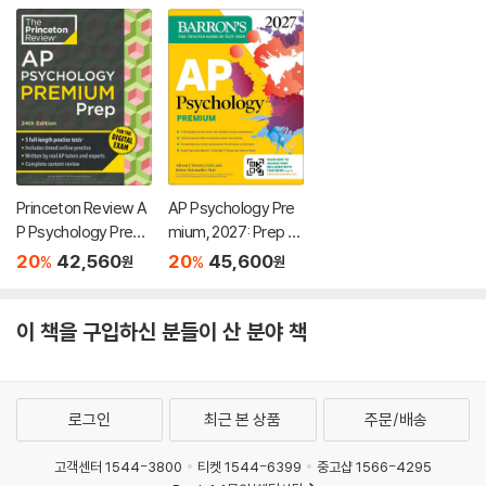
Princeton Review A
AP Psychology Pre
P Psychology Premi
mium, 2027: Prep B
um Prep, 24th Editio
ook with 4 Practice
20
42,560
20
45,600
%
%
원
원
n: 5 Practice Tests
Tests + Comprehe
+ Digital Practice On
nsive Review + Onli
line + Content Revie
ne Practice
이 책을 구입하신 분들이 산 분야 책
w
로그인
최근 본 상품
주문/배송
고객센터 1544-3800
티켓 1544-6399
중고샵 1566-4295