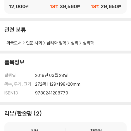
12,000
18
39,560
18
29,650
%
%
원
원
원
In The Mind Is Flat, pre-eminent behavioural scientist Nick Cha
ter reveals that this entire enterprise is utterly misguided. Dra
wing on startling new research in neuroscience, behavioural p
관련 분류
sychology and perception, he shows that we have no hidden
depths to plumb, and unconscious thought is a myth. Instead,
외국도서
인문 사회
심리와 철학
심리
심리학
we generate our ideas, motives and thoughts in the moment.
This revelation explains many of the quirks of human behaviou
r - for example why our supposedly firm political beliefs, pers
품목정보
onal preferences and even our romantic attractions are routin
ely proven to be inconsistent and changeable.
발행일
2019년 03월 28일
쪽수, 무게, 크기
272쪽 | 129*198*20mm
As the reader discovers, through mind-bending visual exampl
ISBN13
9780241208779
es and counterintuitive experiments, we are all characters of
our own creation, constantly improvising our behaviour based
on our past experiences. And, as Chater shows us, recognisin
리뷰/한줄평
2
g this can be liberating.