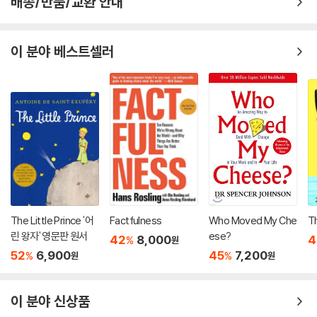
배송/반품/교환 안내
이 분야 베스트셀러
The Little Prince '어
Factfulness
Who Moved My Che
T
린 왕자' 영문판 원서
ese?
42
8,000
4
%
원
52
6,900
45
7,200
%
%
원
원
이 분야 신상품