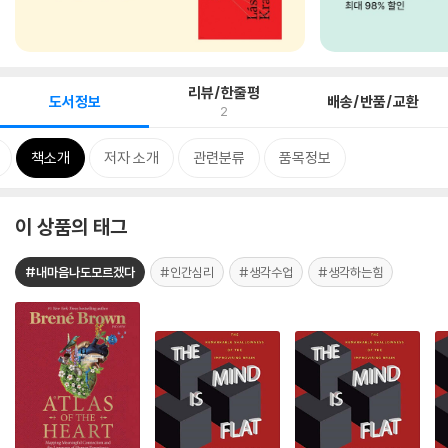
리뷰/한줄평
도서정보
배송/반품/교환
2
책소개
저자 소개
관련분류
품목정보
이 상품의 태그
#내마음나도모르겠다
#인간심리
#생각수업
#생각하는힘