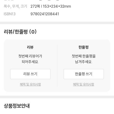
쪽수, 무게, 크기
272쪽 | 153*234*32mm
ISBN13
9780241208441
리뷰/한줄평
0
리뷰
한줄평
첫번째 리뷰어가
첫번째 한줄평을
되어주세요.
남겨주세요.
리뷰 쓰기
한줄평 쓰기
혜택 및 유의사항
혜택 및 유의사항
상품정보안내