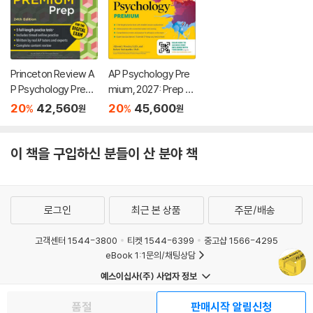
Princeton Review A
AP Psychology Pre
P Psychology Premi
mium, 2027: Prep B
um Prep, 24th Editio
ook with 4 Practice
20
42,560
20
45,600
%
%
원
원
n: 5 Practice Tests
Tests + Comprehe
+ Digital Practice On
nsive Review + Onli
line + Content Revie
ne Practice
이 책을 구입하신 분들이 산 분야 책
w
로그인
최근 본 상품
주문/배송
고객센터 1544-3800
티켓 1544-6399
중고샵 1566-4295
eBook 1:1문의/채팅상담
예스이십사(주) 사업자 정보
이용약관
개인정보처리방침
청소년보호정책
품절
판매시작 알림신청
PC버전
회사소개
거래처관계자께