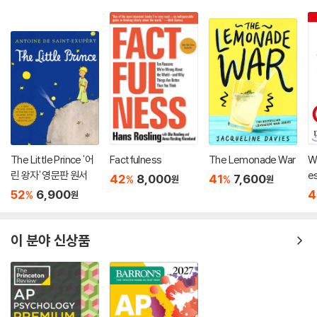
The Little Prince '어
Factfulness
The Lemonade War
W
린 왕자' 영문판 원서
e
42
8,000
41
7,600
%
%
원
원
52
6,900
4
%
원
이 분야 신상품