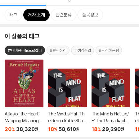
0
태그
저자 소개
관련분류
품목정보
이 상품의 태그
#내마음나도모르겠다
#인간심리
#생각수업
#생각하는힘
Atlas of the Heart:
The Mind Is Flat: Th
The Mind Is Flat Lib/
Th
Mapping Meaningful
e Remarkable Shallo
E: The Remarkable
e
Connection and the
wness of the Impro
Shallowness of the I
w
20
38,320
18
58,610
18
29,290
1
%
%
%
원
원
원
Language of Human
vising Brain
mprovising Brain
vi