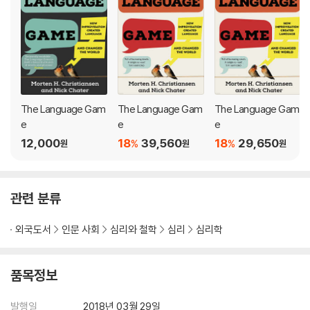
The Language Gam
The Language Gam
The Language Gam
e
e
e
12,000
18
39,560
18
29,650
%
%
원
원
원
관련 분류
외국도서
인문 사회
심리와 철학
심리
심리학
품목정보
발행일
2018년 03월 29일