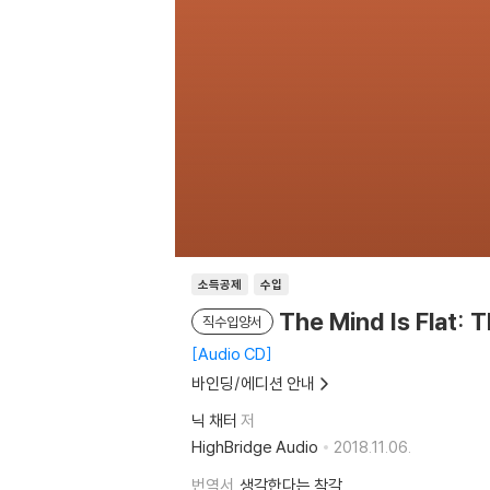
소득공제
수입
The Mind Is Flat: 
직수입양서
Audio CD
바인딩/에디션 안내
닉 채터
저
HighBridge Audio
2018.11.06.
번역서
생각한다는 착각