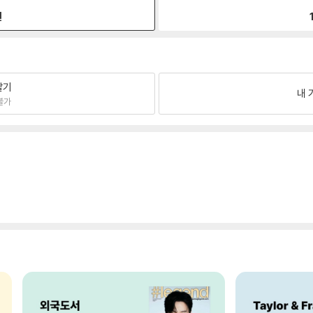
원
팔기
내 
불가