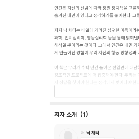
인간은 자신의 신념에 따라 정말 정치색을 고를까
숨겨진 내면이 있다고 생각하기를 좋아한다. 그렇
저자 닉 채터는 베일에 가려진 심오한 마음이라는
과학, 인지심리학, 행동심리학 등을 통해 밝혀낸
해석일 뿐이라는 것이다. 그래서 인간은 내면 
게 만들어진 경험이 우리 자신의 행동 방향성과 
이 책은 우리가 수백 년간 품어온 선입견에 대담
창조적인 프로젝트에 더 집중해야 한다. 우리는 어
서 정답을 찾아야 한다는 생각에서 벗어나야 한다
In a radical reinterpretation of how t
Psychologists and neuroscientists strug
저자 소개
1
al "surface" of conscious awareness lies
nd that to know this depth is to know ou
저
닉 채터