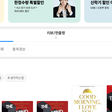
리뷰/한줄평
0
분류
품목정보
업
#생각하는힘