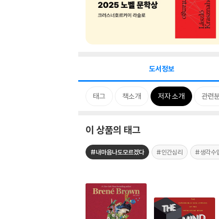
도서정보
태그
책소개
저자 소개
관련
이 상품의 태그
#내마음나도모르겠다
#인간심리
#생각수