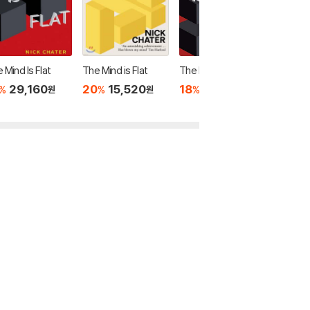
 Mind Is Flat
The Mind is Flat
The Mind Is Flat
The Mind
e Remar
29,160
20
15,520
18
44,260
%
%
%
원
원
원
wness o
18
4
%
vising B