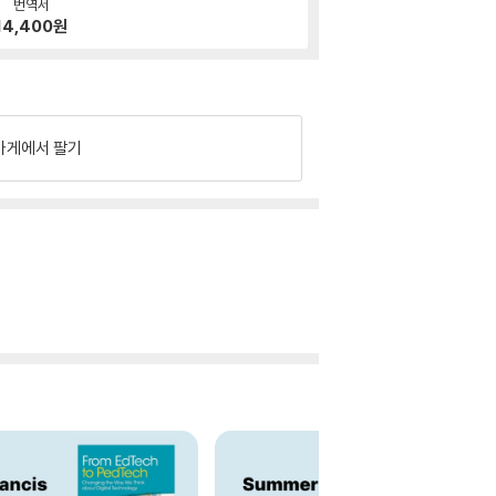
번역서
14,400
원
가게에서 팔기