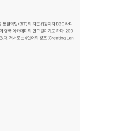
ing the plaything of unconscious current
ener with eye-opening experiments, the a
f the brain as a ceaseless and creative i
통찰력팀(BIT)의 자문위원이자 BBC 라디
회와 영국 아카데미의 연구원이기도 하다. 200
 저서로는 《언어의 창조(Creating Lan