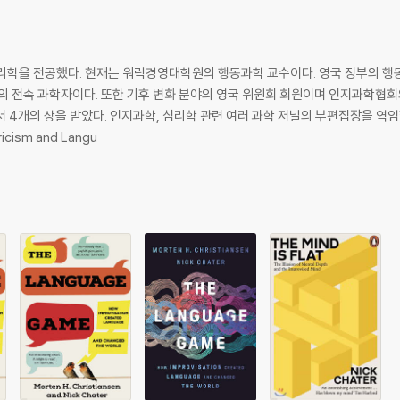
ral scientist Nick Chater contends just the opposite: rather than be
 moment based entirely on our past experiences. Engaging the list
e of how our mind works, then argues for a positive interpretation o
 전공했다. 현재는 워릭경영대학원의 행동과학 교수이다. 영국 정부의 행동 
o)〉의 전속 과학자이다. 또한 기후 변화 분야의 영국 위원회 회원이며 인지과학협
4개의 상을 받았다. 인지과학, 심리학 관련 여러 과학 저널의 부편집장을 역임했다.
ism and Langu