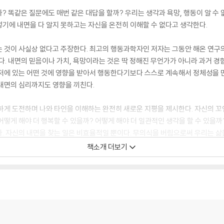
? 똑같은 질문에도 매번 같은 대답을 할까? 우리는 생각과 욕망, 행동이 알 수
기에 내면을 다 알지 못하고는 자신을 온전히 이해할 수 없다고 생각한다.
 것이 사실상 없다고 주장한다. 최고의 행동과학자인 저자는 그동안 해온 연구의
다. 내면의 믿음이나 가치, 욕망이라는 것은 딱 정해진 무언가가 아니라 과거 경험
기저에 있는 어떤 것에 영향을 받아서 행동한다기보다 스스로 계속해서 정체성을 
내면의 심리까지도 영향을 끼친다.
하게 도전하며 나와 타인을 이해하는 완전히 새로운 지평을 제시한다. 자신의 꼬
떻게 해야 더 행복할 수 있을까? 어떻게 해야 더 일관적인 생각을 할 수 있을까
. 자신의 내면을 찾는 일은 비효율적일 뿐이다. 무의식을 버림으로써 우리는 삶을
책소개 더보기
he mind works, an eminent behavioral scientist reveals the illu
gle with how best to interpret human motivation and decision mak
 a deep and complex set of inner beliefs, values, and desires that g
rselves.