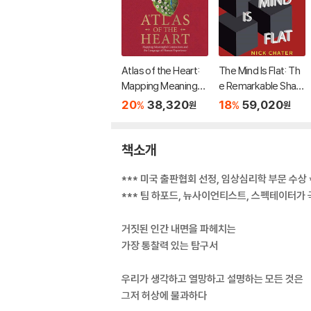
Atlas of the Heart:
The Mind Is Flat: Th
Mapping Meaningful
e Remarkable Shallo
Connection and the
wness of the Impro
20
38,320
18
59,020
%
%
원
원
Language of Human
vising Brain
Experience
책소개
*** 미국 출판협회 선정, 임상심리학 부문 수상 
*** 팀 하포드, 뉴사이언티스트, 스펙테이터가 극
거짓된 인간 내면을 파헤치는
가장 통찰력 있는 탐구서
우리가 생각하고 열망하고 설명하는 모든 것은
그저 허상에 불과하다