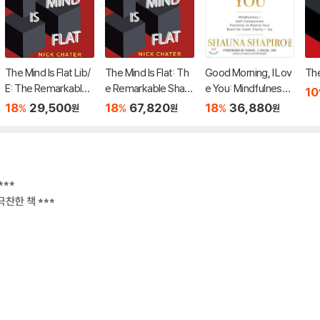
The Mind Is Flat Lib/
The Mind Is Flat: Th
Good Morning, I Lov
The
E: The Remarkable
e Remarkable Shallo
e You: Mindfulness a
10
Shallowness of the I
wness of the Impro
nd Self-Compassio
18
29,500
18
67,820
18
36,880
%
%
%
원
원
원
mprovising Brain
vising Brain
n Practices to Rewir
e Your Brain for Cal
m, Clarity, and Joy
***
찬한 책 ***