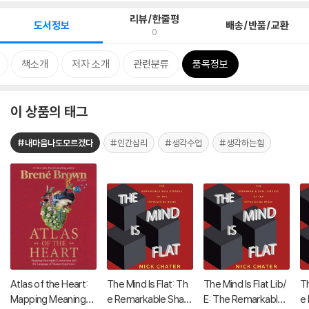
리뷰/한줄평
도서정보
배송/반품/교환
0
책소개
저자 소개
관련분류
품목정보
이 상품의 태그
#내마음나도모르겠다
#인간심리
#생각수업
#생각하는힘
Atlas of the Heart:
The Mind Is Flat: Th
The Mind Is Flat Lib/
Th
Mapping Meaningful
e Remarkable Shallo
E: The Remarkable
e