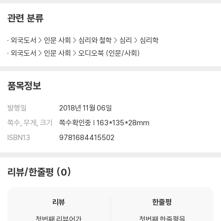
관련 분류
외국도서
인문 사회
심리와 철학
심리
심리학
외국도서
인문 사회
오디오북 (인문/사회)
품목정보
발행일
2018년 11월 06일
쪽수, 무게, 크기
쪽수확인중 | 163*135*28mm
ISBN13
9781684415502
리뷰/한줄평
0
리뷰
한줄평
첫번째 리뷰어가
첫번째 한줄평을