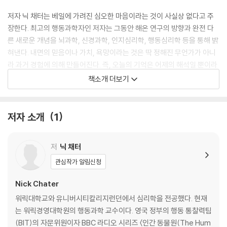
저자 닉 채터는 베일에 가려진 심오한 마음이라는 것이 사실상 없다고 주
장한다. 최고의 행동과학자인 저자는 그동안 해온 연구의 방향과 완전 다
른 새로운 개념을 뇌과학, 신경과학, 인지심리학, 행동심리학 등을 통해 밝
혀낸다. 내면의 믿음이나 가치, 욕망이라는 것은 딱 정해진 무언가가 아니
라 과거 경험에 의해 만들어진다. 즉, 오늘의 기억은 어제의 해석일 뿐이라
는 것이다. 그래서 인간은 내면 기저에 있는 어떤 것에 영향을 받아서 행동
책소개 더보기
한다기보다 스스로 계속해서 정체성을 만들고 끊임없이 즉흥적으로 행동
한다. 결국 이렇게 만들어진 경험이 우리 자신의 행동 방향성과 내면의 심
리까지도 영향을 끼친다.
저자 소개
1
이 책은 우리가 수백 년간 품어온 선입견에 대담하게 도전하며 나와 타인
저
닉 채터
을 이해하는 완전히 새로운 지평을 제시한다. 자신의 꼬인 마음을 해결하
려 애쓰는 대신 삶을 알아가는 창조적인 프로젝트에 더 집중해야 한다. 우
관심작가 알림신청
리는 어떻게 해야 더 행복할 수 있을까? 어떻게 해야 더 일관적인 생각을
Nick Chater
할 수 있을까? 어떻게 해야 문제를 해결할 수 있을까? 내면에서 정답을 찾
아야 한다는 생각에서 벗어나야 한다. 자신의 내면을 찾는 일은 비효율적
워릭대학교와 유니버시티칼리지런던에서 심리학을 전공했다. 현재
일 뿐이다. 무의식을 버림으로써 우리는 삶을 재구성할 수 있다.
는 워릭경영대학원의 행동과학 교수이다. 영국 정부의 행동 통찰력팀
(BIT)의 자문위원이자 BBC 라디오 시리즈 〈인간 동물원(The Hum