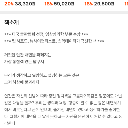
Connection and the
wness of the Impro
Shallowness of the I
w
20
38,320
18
59,020
18
29,500
1
%
%
%
원
원
원
Language of Human
vising Brain
mprovising Brain
vi
Experience
책소개
*** 미국 출판협회 선정, 임상심리학 부문 수상 ***
*** 팀 하포드, 뉴사이언티스트, 스펙테이터가 극찬한 책 ***
거짓된 인간 내면을 파헤치는
가장 통찰력 있는 탐구서
우리가 생각하고 열망하고 설명하는 모든 것은
그저 허상에 불과하다
인간은 자신의 신념에 따라 정말 정치색을 고를까? 똑같은 질문에도 매번
같은 대답을 할까? 우리는 생각과 욕망, 행동이 알 수 없는 깊은 내면세계
에서 비롯된다고 굳게 믿으며, 숨겨진 내면이 있다고 생각하기를 좋아한
다. 그렇기에 내면을 다 알지 못하고는 자신을 온전히 이해할 수 없다고 생
각한다.