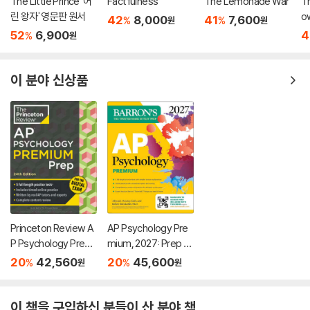
The Little Prince '어
Factfulness
The Lemonade War
Th
린 왕자' 영문판 원서
o
42
8,000
41
7,600
%
%
원
원
52
6,900
4
%
원
이 분야 신상품
Princeton Review A
AP Psychology Pre
P Psychology Premi
mium, 2027: Prep B
um Prep, 24th Editio
ook with 4 Practice
20
42,560
20
45,600
%
%
원
원
n: 5 Practice Tests
Tests + Comprehe
+ Digital Practice On
nsive Review + Onli
line + Content Revie
ne Practice
이 책을 구입하신 분들이 산 분야 책