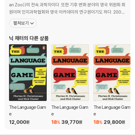
In a radical reinterpretation of how the mind works, an em
an Zoo)〉의 전속 과학자이다. 또한 기후 변화 분야의 영국 위원회 회
inent behavioral scientist reveals the illusion of mental d
원이며 인지과학협회와 영국 아카데미의 연구원이기도 하다. 200개
epth
가 넘는 출판물을 냈으며 심리 연구 부문에서 4개의 상을 받았다. 인
펼쳐보기
지과학, 심리학 관련 여러 과학 저널의 부편집장을 역임했다. 저서로
Psychologists and neuroscientists struggle with how best to i
는 《언어의 창조(Creating Language)》, 《경험주의와 언어학습능
닉 채터
의 다른 상품
nterpret human motivation and decision making. The assumpt
력(Empiricism and Langu
ion is that below a mental "surface" of conscious awareness li
es a deep and complex set of inner beliefs, values, and desire
s that govern our thoughts, ideas, and actions, and that to kno
w this depth is to know ourselves.
In this profoundly original book, behavioral scientist Nick Chat
er contends just the opposite: rather than being the plaything
of unconscious currents, the brain generates behaviors in the
moment based entirely on our past experiences. Engaging th
The Language Gam
The Language Gam
The Language Gam
e listener with eye-opening experiments, the author first de
e
e
e
molishes our intuitive sense of how our mind works, then argu
12,000
18
39,770
18
29,800
%
%
원
원
원
es for a positive interpretation of the brain as a ceaseless and
creative improviser.