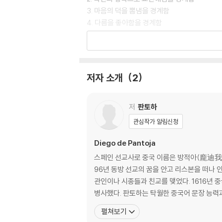
3. 마음의 덕을 뽐냄을 경계함
4. 다름을 좋아함을 경계함
5. 이름을 좋아함을 경계함
6. 선행으로 속여 명예 낚음을 경계함
7. 칭찬 듣기를 경계함
8. 귀함을 좋아함을 경계함
저자 소개
2
9. 겸손의 덕을 논함
10. 자신을 알아 겸손을 지킴
저
판토하
2장 질투를 가라앉힘
관심작가 알림신청
〈평투〉 소서
1. 남의 악을 헤아려 따짐을 경계함
Diego de Pantoja
2. 헐뜯는 말을 경계함
스페인 선교사로 중국 이름은 방적아(龐迪我),
3. 헐뜯는 말 듣기를 경계함
96년 동방 선교의 꿈을 안고 리스본을 떠나 
4. 남을 아끼고 사랑함
관인이나 시종들과 친교를 맺었다. 1616년 
병사했다. 판토하는 탁월한 중국어 문장 능력
3장 탐욕에서 벗어남
펼쳐보기
〈해탐〉 소서