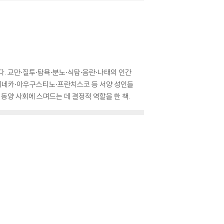
. 교만·질투·탐욕·분노·식탐·음란·나태의 인간
·세네카·아우구스티노·프란치스코 등 서양 성인들
동양 사회에 스며드는 데 결정적 역할을 한 책.