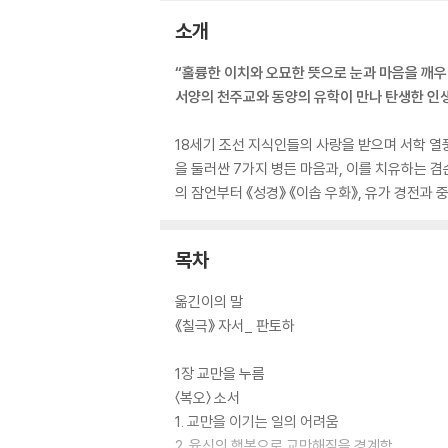
소개
“훌륭한 이치와 오묘한 뜻으로 눈과 마음을 깨우
서양의 천주교와 동양의 유학이 만나 탄생한 인
18세기 조선 지식인들의 사랑을 받으며 서학 열
을 둘러싼 7가지 병든 마음과, 이를 치유하는 
의 잠언부터 《성경》 《이솝 우화》, 유가 경전과
목차
옮긴이의 말
《칠극》 자서_ 판토하
1장 교만을 누름
〈복오〉 소서
1. 교만을 이기는 일의 어려움
2. 육신의 행복으로 교만해짐을 경계함