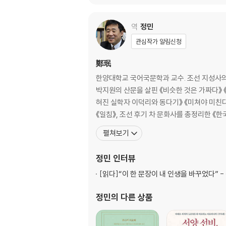
1. 베풂의 덕을 논함
역
정민
4장 성냄을 가라앉힘
〈식분〉 소서
관심작가 알림신청
1. 원수를 사랑함
2. 인내의 덕으로 환난에 대적함
鄭珉
3. 박해로 덕을 보탬
한양대학교 국어국문학과 교수. 조선 지성사의 전
박지원의 산문을 살핀 《비슷한 것은 가짜다》 《
5장 식탐을 막음
혀진 실학자 이덕리와 동다기》 《미쳐야 미친다》
〈색도〉 소서
《일침》, 조선 후기 차 문화사를 총정리한 《한국
1. 절제의 덕을 논함
펼쳐보기
6장 음란함을 막음
정민
인터뷰
〈방음〉 소서
1. 정결의 덕
[읽다]
“이 한 문장이 내 인생을 바꾸었다” -
2. 결혼에 대한 바른 논의
정민
의 다른 상품
7장 나태함을 채찍질함
〈책태〉 소서