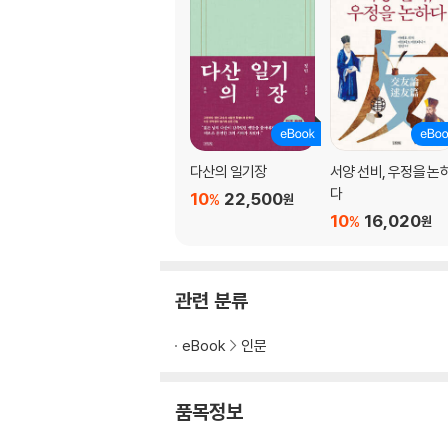
1. 근면의 덕을 논함
서문과 발문
《칠극》 서문_ 양정균
《칠극》 서문_ 정이위
《칠극》 인_ 웅명우
《칠극편》 서문_ 진량채
다산의 일기장
서양 선비, 우정을 논
《서성칠편》 서문_ 팽단오
다
10
22,500
%
원
《칠극》 서문_ 조우변
10
16,020
%
원
《칠극진훈》 재판 서문_ 사베리오
《칠극진훈》 서문
《칠극》 후발_ 왕여순
관련 분류
《서성칠편》 발문_ 번정우
eBook
인문
해제 _ 천국으로 가는 사다리, 일곱 가지 승리의
참고문헌
찾아보기
품목정보