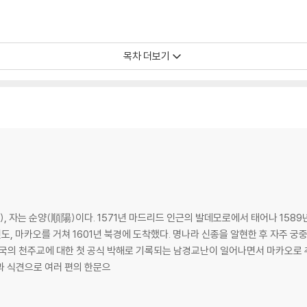
목차 더보기
 자는 순양(順陽)이다. 1571년 마드리드 인근의 발데모로에서 태어나 1589년
인도, 마카오를 거쳐 1601년 북경에 도착했다. 명나라 신종을 알현한 후 자주 
중국의 천주교에 대한 첫 공식 박해로 기록되는 남경교난이 일어나면서 마카오로 추
과 식견으로 여러 편의 한문으