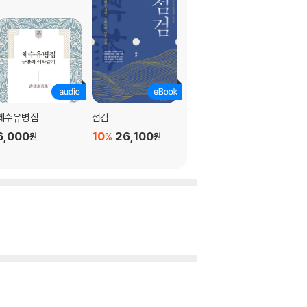
체수유병집
점검
상두지
6,000
10
26,100
12,600
%
원
원
원