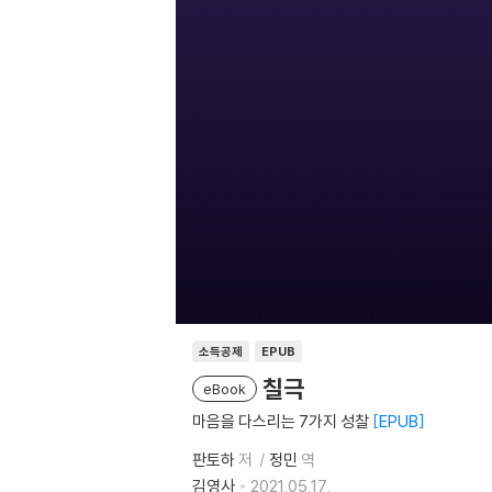
소득공제
EPUB
칠극
eBook
마음을 다스리는 7가지 성찰
EPUB
판토하
저
정민
역
김영사
2021.05.17.