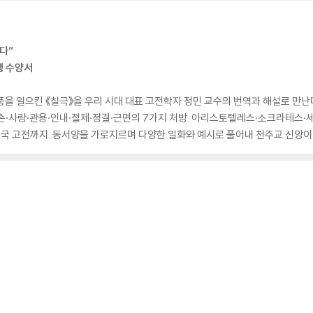
다”
생 수양서
풍을 일으킨 《칠극》을 우리 시대 대표 고전학자 정민 교수의 번역과 해설로 만난다
겸손·사랑·관용·인내·절제·정결·근면의 7가지 처방. 아리스토텔레스·소크라테스
 중국 고전까지. 동서양을 가로지르며 다양한 일화와 예시로 풀어내 천주교 신앙이 