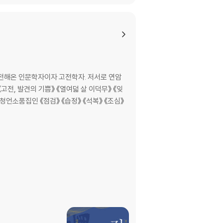
문학자이자 고전학자. 저서로 연암
고전, 발견의 기쁨》 《열여덟 살 이덕무》 《잊
청언소품집인 《점검》 《습정》 《석복》 《조심》