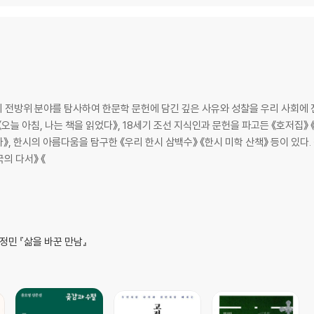
방위 분야를 탐사하여 한문학 문헌에 담긴 깊은 사유와 성찰을 우리 사회에 전해온 인
오늘 아침, 나는 책을 읽었다》, 18세기 조선 지식인과 문헌을 파고든 《호저집》 《
, 한시의 아름다움을 탐구한 《우리 한시 삼백수》 《한시 미학 산책》 등이 있다. 
의 다서》 《
 정민 『삶을 바꾼 만남』