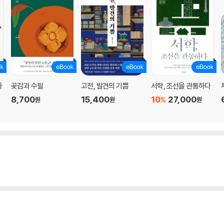
하
곶감과 수필
고전, 발견의 기쁨
서학, 조선을 관통하다
8,700
15,400
10
27,000
%
원
원
원
 길