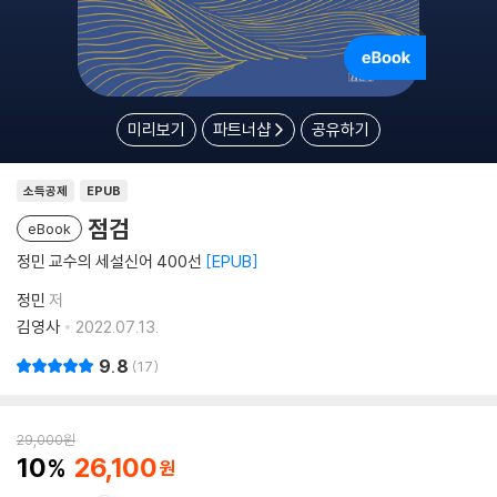
미리보기
파트너샵
공유하기
소득공제
EPUB
점검
eBook
정민 교수의 세설신어 400선
EPUB
정민
저
김영사
2022.07.13.
9.8
17
29,000
원
10
26,100