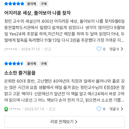
새로 말린 새 심이 어느새 뒤따른다.
종이책
구매
새 심으로 새 덕 기름 배우길 원하노니
어지러운 세상, 돌아보아 나를 찾자
문득 새잎 따라서 새 지식이 생겨나리.
정민 교수의 세설신어 400선.어지러운 세상, 돌아보아 나를 찾자9월6일
芭蕉心盡展新枝 新卷新心暗已隨
중천철학도서관에서 빌렸다.쉽게쉽게 읽었으나 생각이 많아진다.9월18
願學新心養新德 旋隨新葉起新知
일 Yes24에 주문을 하여,차근차근 메모를 하며 두 달여 읽었다.아내, 두
_장재(張載), 〈파초(芭草)〉 중에서
딸에게 필독을 독려했다.11월 13일 다시 3권을 주문했다.가장 가까운 지인
들에게 선물할 것이다.＜정민 교수의 말씀＞ * 괄호안 숫자는 본문 페이
c****4
2024.11.13.
신고
0
댓글
0
배움의 길을 따라 먼 데 이르고 뜻을 밝히기 위해, ‘고요’의 시간이 필요하
지* 머리말 인간은 결코
다. 차분히 내려놓고 안으로 살펴, 앎을 깃들이고 배움의 방향을 잡아야 한
종이책
구매
다. 성찰 없는 독서는 교만과 독선을 낳는다. 몸가짐과 마음자리를 고요함
으로 돌볼 때 독서의 진정한 보람이 생긴다.
소소한 즐거움을
은퇴한 60대 중반, 고난했던 40여년의 직장과 일에서 물러나와 홀로 갖
심력을 기르기 위해서도 고요한 성찰의 시간이 필요하다. 공부할 만큼 공
는 많은 시간과 요즘 생활에서 매일 즐겨 읽는 정민교수님의 《점검》은 참
부하고 나름대로 안목을 갖췄다 해도, 살다 보면 쉽게 풀리지 않는 일을 맞
맑고 고운 책이다. 신문에선가 일년전 이 책을 알고 예스24에서 바로 구하
닥뜨리게 된다. 유만주(兪晩柱)는 『흠영(欽英)』에서 한세상 참고 견딜
여 읽으며 나로선 그 어느 책보다 손이 먼저 가고, 읽으면서 소소한 기쁨을
일이 열에 아홉이라 말했다. 세상일은 공식에 따라 전개되지 않는다. 때에
얻게 된다.자칫 게으르고 힘들고 외로울 수 있는 노년초입, 이 책이 비가 오
i****s
2022.07.13.
신고
0
댓글
0
는 오늘도
따라 정반대의 해법이 통하기도 한다. 흔들리지 않고 중심을 찾기 위해서
는 고요한 시간을 지내야 한다. 적막 속에 자신과 맞대면하는 동안 마음의
리뷰 전체보기
밑자락을 가늠할 수 있다.