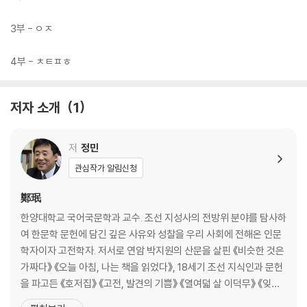
3부 - ㅇㅈ
4부 - ㅊㅌㅍㅎ
저자 소개
1
저
정민
관심작가 알림신청
鄭珉
한양대학교 국어국문학과 교수. 조선 지성사의 전방위 분야를 탐사하
여 한문학 문헌에 담긴 깊은 사유와 성찰을 우리 사회에 전해온 인문
학자이자 고전학자. 저서로 연암 박지원의 산문을 살핀 《비슷한 것은
가짜다》 《오늘 아침, 나는 책을 읽었다》, 18세기 조선 지식인과 문헌
을 파고든 《호저집》 《고전, 발견의 기쁨》 《열여덟 살 이덕무》 《잊혀
진 실학자 이덕리와 동다기》 《미쳐야 미친다》, 한시의 아름다움을 탐