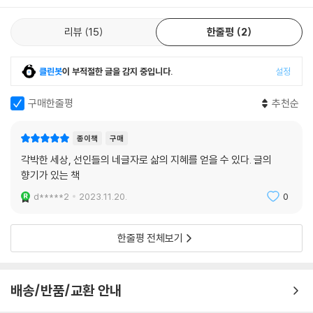
사람에게는 간위(艱危)의 시련만이 아니라 적막한 성찰의 시간이 필요하
리뷰
15
한줄평
2
다. 역경이 없이 순탄하기만 한 삶은 단조하고 무료하다. 고요 속에 자신을
돌아볼 줄 알아야 마음의 길이 비로소 선명해진다. 이 둘을 잘 아울러야 삶
클린봇
이 부적절한 글을 감지 중입니다.
설정
이 튼실하다. 시련의 때에 주저앉지 말고, 적막의 날들 앞에 허물어지지 말
라. 이지러진 달이 보름달로 바뀌고, 눈 쌓인 가지에 새 꽃이 핀다.
구매한줄평
추천순
_‘간위적막’에서
종이책
구매
이 책은 읽는 이로 하여금 허깨비 좇지 않고 마음 주인 되찾기를, 작위하지
각박한 세상, 선인들의 네글자로 삶의 지혜를 얻을 수 있다. 글의
않고 순리에 따라 살기를 다짐하게 한다. 분주했던 지난날을 돌아보며 40
향기가 있는 책
0편의 글을 음미해보길 권유한다. 길게 끌리는 여운이 필요한 때, 마지막
장을 덮고 나면 ‘어지러운 세상, 돌아보아 나를 찾자’는 저자의 말이 쟁그렁
d*****2
2023.11.20.
0
귓가에 울릴 것이다.
한줄평 전체보기
* 이 책은 『일침』 『조심』 『석복』 『옛사람이 건넨 네 글자』 『습정』에 수록된
글을 가려 엮은 통합편집본이다. 400개 성어를 가나다순으로 정리하여
찾아 읽기 쉽게 했다.
배송/반품/교환 안내