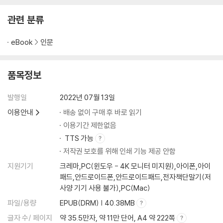
관련 분류
eBook
인문
품목정보
발행일
2022년 07월 13일
이용안내
배송 없이 구매 후 바로 읽기
이용기간 제한없음
TTS 가능
저작권 보호를 위해 인쇄 기능 제공 안함
지원기기
크레마,PC(윈도우 - 4K 모니터 미지원),아이폰,아이
패드,안드로이드폰,안드로이드패드,전자책단말기(저
사양 기기 사용 불가),PC(Mac)
파일/용량
EPUB(DRM) | 40.38MB
글자 수/ 페이지
약 35.5만자, 약 11만 단어, A4 약 222쪽