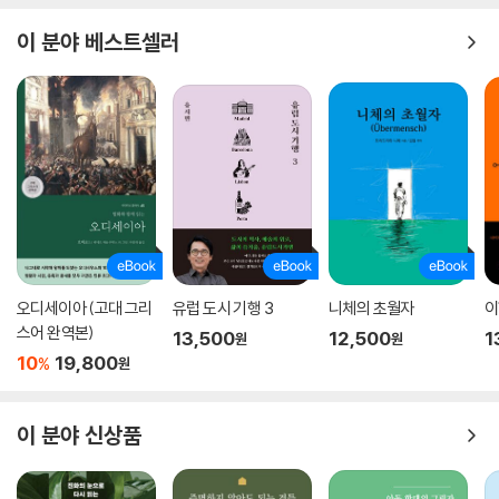
이 분야 베스트셀러
오디세이아 (고대 그리
유럽 도시 기행 3
니체의 초월자
이
스어 완역본)
13,500
12,500
1
원
원
10
19,800
%
원
이 분야 신상품