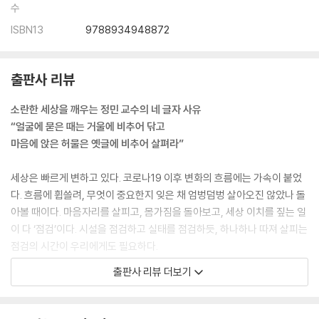
수
ISBN13
9788934948872
출판사 리뷰
소란한 세상을 깨우는 정민 교수의 네 글자 사유
“얼굴에 묻은 때는 거울에 비추어 닦고
마음에 앉은 허물은 옛글에 비추어 살펴라”
세상은 빠르게 변하고 있다. 코로나19 이후 변화의 흐름에는 가속이 붙었
다. 흐름에 휩쓸려, 무엇이 중요한지 잊은 채 엄벙덤벙 살아오진 않았나 돌
아볼 때이다. 마음자리를 살피고, 몸가짐을 돌아보고, 세상 이치를 짚는 일
이 다 ‘점검’이다. 시설을 점검하고 실태를 점검하듯, 하나하나 따져 살피는
점검의 시간이 우리에게도 필요하다.
출판사 리뷰 더보기
세상은 정말이지 눈부시게 변했다. 그런데 이상하다. 인간은 조금도 변하
지 않았다. 아무도 마음을 돌보지 않고 헛꿈만 꾼다. 그칠 줄 모르는 인간의
탐욕은 지구마저 삼킬 기세다. 사람들의 관계는 일그러지고, 의문이 생겨