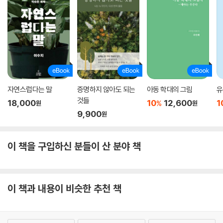
자연스럽다는 말
증명하지 않아도 되는
아동 학대의 그림
유
것들
18,000
10
12,600
1
%
원
원
9,900
원
이 책을 구입하신 분들이 산 분야 책
이 책과 내용이 비슷한 추천 책