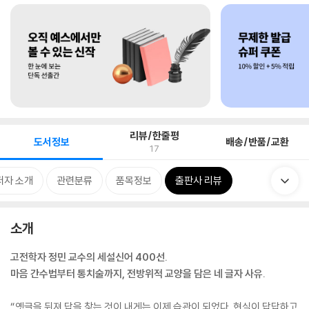
리뷰/한줄평
도서정보
배송/반품/교환
17
저자 소개
관련분류
품목정보
출판사 리뷰
소개
고전학자 정민 교수의 세설신어 400선.
마음 간수법부터 통치술까지, 전방위적 교양을 담은 네 글자 사유.
“옛글을 뒤져 답을 찾는 것이 내게는 이제 습관이 되었다. 현실이 답답하고