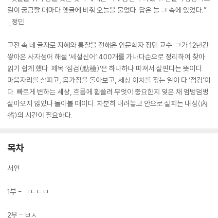
길이 궁금할 때마다 옛글에 비춰 오늘을 물었다. 답은 늘 그 속에 있었다.”
_정민
고전 속 네 글자로 지혜와 통찰을 전해온 인문학자 정민 교수. 그가 12년간
쌓아온 사자성어 해설 ‘세설신어’ 400개를 가나다순으로 정리하여 찾아
읽기 쉽게 했다. 제목 ‘점검(點檢)’은 하나하나 따져서 살핀다는 뜻이다.
마음자리를 살피고, 몸가짐을 돌아보고, 세상 이치를 짚는 일이 다 ‘점검’이
다. 빠르게 변하는 세상, 흐름에 휩쓸려 무엇이 중요한지 잊은 채 엄벙덤벙
살아오지 않았나 돌아볼 때이다. 차분히 내려놓고 안으로 살피는 내성(內
省)의 시간이 필요하다.
목차
서언
1부 - ㄱㄴㄷㅁ
2부 - ㅂㅅ