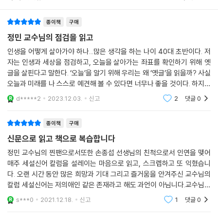
머 먼 곳까지 내다보는 안목의 중요성을 이야기한다. 당장 보이는 것, 주어
진 것이 전부가 아니다. 차고 기우는 변화의 속성을 염두에 둘 때, 말과 행
종이책
구매
동을 절로 삼가게 된다.
정민 교수님의 점검을 읽고
성대함은 쇠퇴의 조짐이다. 복은 재앙의 바탕이다. 쇠함이 없으려거든 큰
인생을 어떻게 살아가야 하나...많은 생각을 하는 나이 40대 초반이다. 저
성대함에 처하지 말라. 재앙이 없으려거든 큰 복을 구하지 말라.
자는 인생과 세상을 점검하고, 오늘을 살아가는 좌표를 확인하기 위해 옛
盛者衰之候, 福者禍之本. 欲無衰, 無處極盛. 欲無禍, 無求大福.
글을 살핀다고 말한다. ‘오늘’을 알기 위해 우리는 왜 ‘옛글’을 읽을까? 사실
_성대중(成大中), 『청성잡기(靑城雜記)』중에서
오늘과 미래를 나 스스로 예견해 볼 수 있다면 너무나 좋을 것이다. 하지만
현실적으로 그것은 어렵다. 우리는 불과 5분 뒤에 어떤 일이 일어날지도 1
d*****2
2023.12.03.
신고
2
댓글
0
00%
의심스러운 것을 솎아내고, 실(實)답게 살기 위해 저자는 부지런히 ‘공
부’할 것을 권유한다. 지금 부지런히 공부하지 않으면 세월은 쏜살같이 지
종이책
구매
나가고, 한번 놓친 세월은 뒤쫓기 어렵다. 슬기구멍이 활짝 열려 있을 때,
신문으로 읽고 책으로 복습합니다
책에 뛰어들어야 한다. 성현의 말씀을 따지고 가려 깊이 새기는 것이 좋다.
일생에 책 읽을 날은 너무도 짧다. 늦었다 한탄 말고 당장 한적한 곳에 자리
정민 교수님의 찐팬으로서또한 손종섭 선생님의 친척으로서 인연을 맺어
매주 세설신어 칼럼을 설레이는 마음으로 읽고, 스크렙하고 또 익혔습니
잡아 독서해야 한다. 이 핑계 저 핑계 대지 않고 몰두할 때에야, 얕은 데에
다. 오랜 시간 동안 많은 희망과 기대 그리고 즐거움을 안겨주신 교수님의
서 말미암아 깊은 데 이르고, 거친 데에서 나아가 정밀함에 다다른다. 닫힌
칼럼 세설신어는 저의애인 같은 존재라고 해도 과언이 아님니다.교수님의
슬기구멍이 열리고 큰 안목이 터진다.
칼럼이 빠진 목요일 신문은 허전합니다.이제 책으로 소장하며 복습도 하겠
s***0
2021.12.18.
신고
1
댓글
0
습니다또다른 고전
파초의 심이 다해 새 가지를 펼치니