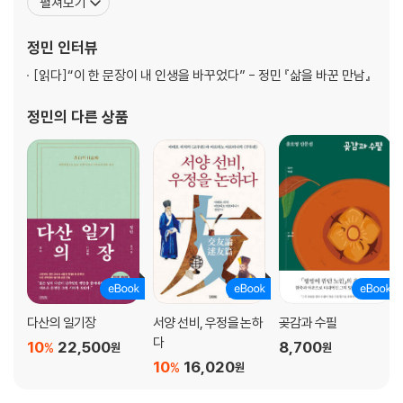
펼쳐보기
구한 《우리 한시 삼백수》 《한시 미학 산책》 등이 있다. 청언소품집인
《점검》 《습정》 《석복》 《조심》 《일침》, 조선 후기 차 문화사를 총정리
정민
인터뷰
한 《한국의 다서》 《
[읽다]
“이 한 문장이 내 인생을 바꾸었다” - 정민 『삶을 바꾼 만남』
정민
의 다른 상품
다산의 일기장
서양 선비, 우정을 논하
곶감과 수필
다
10
22,500
8,700
%
원
원
10
16,020
%
원