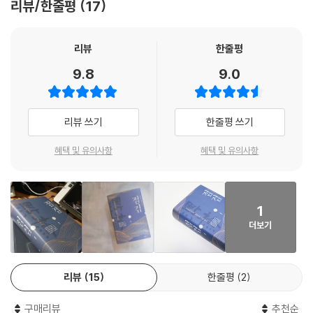
리뷰/한줄평
17
도 답을 물을 데가 없다. 현실이 답답하고 길이 궁금할 때마다 옛글에 비춰
오늘을 물었다. 답은 늘 그 속에 있었다. _‘서언’에서
리뷰
한줄평
저자는 삶과 세상을 점검하고 오늘의 좌표를 확인하기 위해, 옛글을 살핀
9.8
9.0
다고 말한다. 그는 왜 ‘오늘’을 알기 위해 ‘옛글’을 읽을까? 옛글이 지적해온
우리 인간의 문제가 오늘날까지 이어지고 있기 때문이다. 달고 기름진 맛
에 길들여진 입, 주인을 잃은 마음, 헛꿈만 꾸는 생각. 인간은 조금도 변하
리뷰 쓰기
한줄평 쓰기
지 않았다. 저자는 수백 년간 전해 내려온 고전 속 네 글자를 풀이하며 인간
의 뿌리 깊은 속성을, 인간사의 성쇠를 드러낸다.
혜택 및 유의사항
혜택 및 유의사항
마음 간수법부터 통치술에 이르는 전방위적 교양
“참마음 드러내고 뜬마음 걷어내는 성찰의 시간”
1
더보기
이 책에서 저자는 몇 가지 주제를 되풀이해 강조한다. 먼저, ‘안목’의 중요
성을 이야기한다. 참맛·좋은 문장을 알아채는 심미안뿐 아니라 훌륭한 인
물을 알아보는 감식안까지 포함된다. 공약이 난무하고 청사진이 황홀한 시
리뷰
15
한줄평
2
절이다. 화려한 말의 잔치 속에서 본질을 꿰뚫어 핵심을 잡기가 쉽지 않으
나, 사람을 잘 가려야 욕을 당하지 않는다. 저자는 한발 더 나아가 현상 너
구매리뷰
추천순