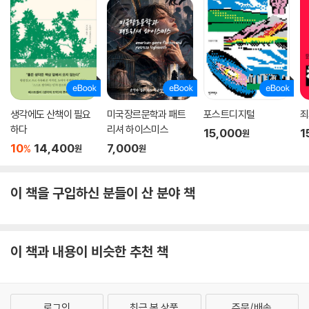
꽤나 흥미로운 과정을 보여 준다. 한중 지식인 간 필담 연구를 진행하던 중
맞닥뜨린 오우여의 『점석재화보』에 수록된 [이필대설(以筆代舌)]이란
한 점의 그림이 발단이었다. 그 그림 상단에 적힌 글에 ‘조옥파’가 등장한
것이다. 이후 저자의 관심은 ‘조옥파’로 쏠렸다. 국내와 중국 포털 사이트를
뒤져서 단편 자료들을 모으기 시작했고, 하버드대 옌칭연구소 방문학자로
머물면서는 도서관에서 『점석재화보』 원본을 모두 꺼내어 그 방대한 자료
를 처음부터 하나하나 살펴 ‘조옥파’가 언급되는 그림 두 장을 더 찾아낸다.
생각에도 산책이 필요
미국장르문학과 패트
포스트디지털
죄
그리고 뜻밖에, 중국 사인(士人) 장함중의 시집 『감회재분체시록(鑑悔
하다
리셔 하이스미스
15,000
1
원
齋分體詩錄)』 6권에 써 준 조옥파의 서문과 만나고, 『윤치호 일기』에 남
10
14,400
7,000
%
원
원
은 조옥파에 관한 기록과도 접한다. 이렇듯 다양한 과정과 자료를 통해, 조
옥파는 백 년 전 중국 양주 지역에 머물렀고, 이후 상해로 윤치호를 찾았으
며, 다시 남경과 단강을 거쳐 양주에 머물며 인상적인 활동을 펼쳤던 인물
이 책을 구입하신 분들이 산 분야 책
이었음을 밝혀 낸다.
이 밖에도, 관련 자료가 보일 때마다 스크랩해 둔 것이 어느 순간 글의 꼴을
이 책과 내용이 비슷한 추천 책
갖추자 맥락으로 드러난 ‘한반도 호랑이 지도설’의 전말은 저자가 결과로
정리하기까지 근 20년간 품어 온 숙제였다. 그리고 위당 정인보가 나비학
자 석주명을 위해 써 준 한시와 석주명 소장 남계우 필 10폭 병풍을 위해 써
준 장편 한시를 통해서, 저자는 남계우의 나비 그림, 석주명의 나비학, 정
로그인
최근 본 상품
주문/배송