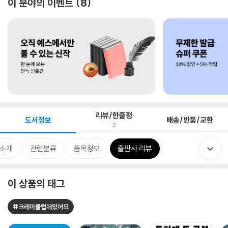
이 분야의 이벤트
8
리뷰/한줄평
도서정보
배송/반품/교환
3
 소개
관련분류
품목정보
출판사 리뷰
이 상품의 태그
#크레마클럽에있어요