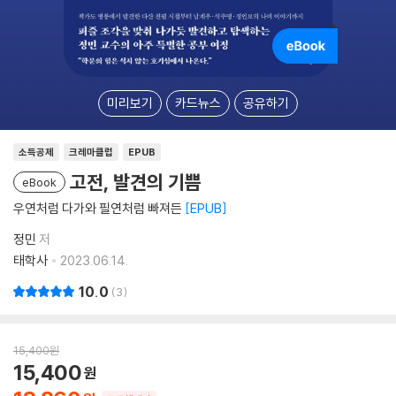
미리보기
카드뉴스
공유하기
소득공제
크레마클럽
EPUB
고전, 발견의 기쁨
eBook
우연처럼 다가와 필연처럼 빠져든
EPUB
정민
저
태학사
2023.06.14.
10.0
3
15,400
원
15,400