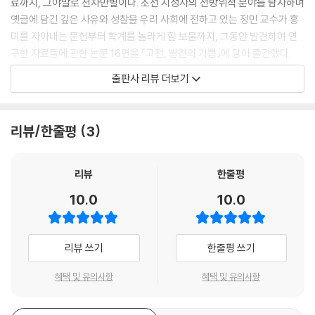
료까지, 그야말로 천차만별이다. 조선 지성사의 전방위적 분야를 탐사하며
옛글에 담긴 깊은 사유와 성찰을 우리 사회에 전하고 있는 정민 교수가 흥
미를 자아내는 문헌부터 학계를 놀라게 할 보물까지, 그동안 발견하여 연
구한 자료들에 관한 논문 16편을 『고전, 발견의 기쁨』에 담아 출간했다.
출판사 리뷰 더보기
저자는 서문에서 자신의 공부 인생이 고전 자료들과의 “만남에 대한 반응
과 접속의 과정”이었다고 밝히면서, 이는 “우연의 외연을 빌린 필연의 운
명 같은 것”이었으리라고 말한다. 예컨대, 스승의 댁에 오래 전해 오던 필
리뷰/한줄평
3
첩을 무심히 받았는데 그것이 사도세자의 친필이고, 그 스승들의 편지를
합첩한 특별한 문서임을 알게 된 경우, 동료 학자로부터 알게 된 책가도 그
림 병풍 속에 소품으로 등장한 펼쳐진 책면에서 다산 정약용의 사라진 시
리뷰
한줄평
편을 발견한 경우, 우연히 접한 화보(?譜) 한 장에서 시작하여 백 년 전 중
10.0
10.0
국 양주를 떠돌던 조선인 유랑 서예가 조옥파의 존재를 알게 된 경우 등이
그러하다.
리뷰 쓰기
한줄평 쓰기
또한 저자는 책 속에서 생각지 않은 정보와 느닷없이 맞닥뜨렸을 때도 마
찬가지라고 하면서, 그것이 학계에서 오래 찾던 자료이거나, 또는 전혀 엉
혜택 및 유의사항
혜택 및 유의사항
뚱하게 저자가 잘못 알려진 내용일 경우에는 “이 갑작스런 만남으로 인해
진행 중이던 일체의 작업을 멈추고 여기에 몰입”했다고도 한다. 『상두지』