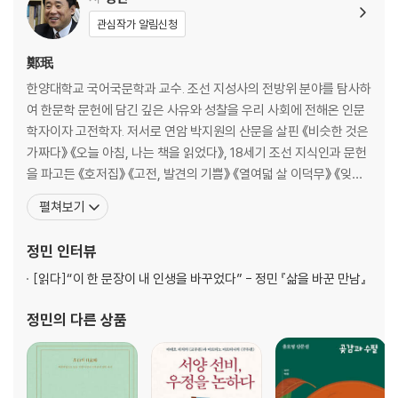
관심작가 알림신청
사도세자와 그의 스승들 ― 사도세자 친필 『집복헌필첩(集福軒筆帖)』과
춘방관들의 편지
鄭珉
불운한 실학자의 비원(悲願) ― 실학자 이덕리와 『상두지(桑土志)』의
한양대학교 국어국문학과 교수. 조선 지성사의 전방위 분야를 탐사하
국방 기획
여 한문학 문헌에 담긴 깊은 사유와 성찰을 우리 사회에 전해온 인문
이덕무와 성대중, 글로 오간 마음 ― 필사본 『영처집(―處集)』에 실린 성
학자이자 고전학자. 저서로 연암 박지원의 산문을 살핀 《비슷한 것은
대중의 친필 서문
가짜다》 《오늘 아침, 나는 책을 읽었다》, 18세기 조선 지식인과 문헌
가짜 그림의 기구한 유전(流轉) ― 박제가 [연평초령의모도(延平―齡
을 파고든 《호저집》 《고전, 발견의 기쁨》 《열여덟 살 이덕무》 《잊혀
依母圖)]의 위작(僞作) 변증
진 실학자 이덕리와 동다기》 《미쳐야 미친다》, 한시의 아름다움을 탐
펼쳐보기
오늘 밤 아롱진 달, 초가집을 뚫겠네 ― 제자 정빈경에게 써 준 자하 신위
구한 《우리 한시 삼백수》 《한시 미학 산책》 등이 있다. 청언소품집인
의 시에 얽힌 사연
《점검》 《습정》 《석복》 《조심》 《일침》, 조선 후기 차 문화사를 총정리
정민
인터뷰
한 장의 그림에서 시작된 추적 ― 19세기 말 중국 양주에서 활동한 조선인
한 《한국의 다서》 《
서예가 조옥파 미스터리
[읽다]
“이 한 문장이 내 인생을 바꾸었다” - 정민 『삶을 바꾼 만남』
조선 후기, 소설에 대한 열광과 헌신 ― 고전소설 필사기(筆寫記)의 행간
정민
의 다른 상품
3부 인문의 무늬
바위 하나에도 문화가 숨 쉰다 ― 사인암을 사랑했던 사람들