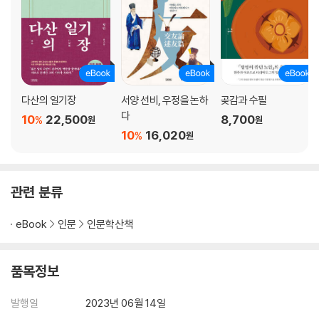
옛 기록 속 ‘한반도 형상’ 담론의 변천사 ― 한반도 호랑이 지도론
나비의 날갯짓이 일으킨 파장 ― 남계우의 그림, 석주명의 학문, 정인보의
시가 만나는 자리
식물명의 착종과 오해 ― 접시꽃과 해바라기의 혼동
참고문헌
다산의 일기장
서양 선비, 우정을 논하
곶감과 수필
수록문 출처
다
10
22,500
8,700
%
원
원
10
16,020
%
원
관련 분류
eBook
인문
인문학산책
품목정보
발행일
2023년 06월 14일