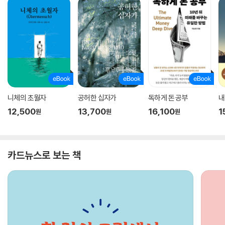
니체의 초월자
공허한 십자가
독하게 돈 공부
내
12,500
13,700
16,100
1
원
원
원
카드뉴스로 보는 책