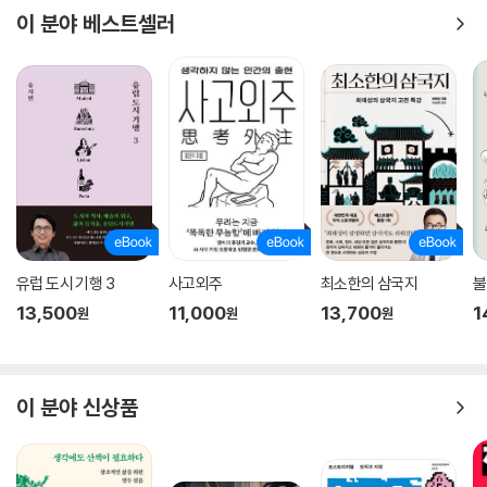
이 분야 베스트셀러
『집복헌필첩』은 저자가 스승 박노준 교수 댁에 세배 차 갔다가 무심히 받
아온 문헌으로, 이후 저자는 이 책이 사도세자의 친필 글씨와 그 스승들의
편지를 담은 보물과 같은 문헌임을 알아낸다. “관심은 단순한 흥미에서 급
격한 흥분으로 바뀌었”고, 연구를 통해 이 책이 사도세자의 억울한 죽음을
애석해한 영남 남인들의 비분강개한 의식이 깔려 있고, 사도세자를 끝까지
지키지 못했던 신하들이 안타까운 마음으로 사도세자의 원혼을 지켜 받든
증표임을 해설한다.
[연평초령의모도延平?齡依母圖]는 박제가가 서양화법을 적용해 그렸
다고 알려진 그림이다. 그러나 이제껏 이 그림에 관한 심도 있는 분석은 없
유럽 도시 기행 3
사고외주
최소한의 삼국지
불
었는데, 저자는 이 그림에 관한 다각도의 분석과 연구를 진행하여 결국 이
13,500
11,000
13,700
1
원
원
원
그림이 위작임을 증명해 낸다. 저자는 이 그림이 ‘중국 강남 지역 → 일본인
골동상 강도(江濤) → 경성제대 후지쓰카 지카시 교수 → 한표욱 유엔대
사 → 국립중앙박물관’으로 국제적 유전 과정을 거쳐 오늘에 이르렀음을
밝히고, 더불어 화풍, 필체, 내용 등을 깊이 있게 분석한 결과 위작임을 고
이 분야 신상품
증한다.
19세기 말 중국 양주에서 활동한 조선인 서예가 조옥파를 추적하는 글은