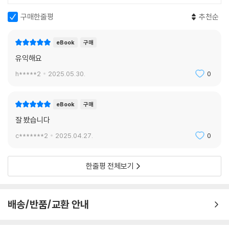
산의 시 3편을 발견했다. 책가도 한가운데 펼쳐진 책 그림을 통해서다. 한
구매한줄평
추천순
편은 「산정에서 대작하며 진정국사의 시에 차운하다(山亭對酌次韻眞
靜國師)」이고, 나머지는 「산정에서 꽃을 보다가 또 진정국사의 시운에 차
eBook
구매
운하다(山亭對花又次眞靜韻)」라는 제목 아래 쓰인 두 편이다. 마지막
유익해요
편은 절반인 네 구절만 확인이 가능하다. 저자는 이 시들을 한 글자 한 글자
판독하여 번역한 후, 이 시 끝에 쓰인 ‘자하산인’과 ‘다창’이 다산 정약용임
h*****2
2025.05.30.
0
을, 그리고 시 내용과 관련된 진정국사 천책이 다산과 각별했던 관계였음
을 고증한다.
eBook
구매
잘 봤습니다
수원화성박물관 소장 『삼사탑명』과 『두륜청사』, 이 두 문헌의 학술적 의미
를 처음으로 밝힌 것도 정민 교수다. 『삼사탑명』은 대둔사의 연담 유일-백
c*******2
2025.04.27.
0
련 도연-완호 윤우로 이어지는 법계의 정맥에 따라 세 승려의 탑명과 관련
자료를 추사 김정희, 다산 정약용, 정학연, 초의 등의 친필로 묶어 정리해
한줄평 전체보기
둔 귀한 자료다. 대부분이 문집에는 누락된 글이어서 자료적 가치가 크다.
『두륜청사』는 다산이 한집안 승려인 호의를 위해 친필로 써 준 호게(號
偈)로, 역시 문집에 누락되고 없는 다산의 일문(逸文)이다. 이 자료들을
배송/반품/교환 안내
통해 저자는 대둔사 승려와 다산의 긴밀한 교유와 접촉 사실을 밝히고 있
는데, 다산학 저변 확장에 매우 뜻깊은 자료라 할 수 있다.