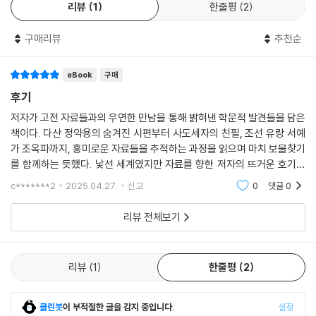
리뷰
1
한줄평
2
와 「상찬계시말」, 『치원소고』와 『치원진장』, 다산의 아들 정학유가 흑산도
로 중부(仲父) 정약전을 찾아갈 때 쓴 기행문 「부해기」와 만났을 때가 그
구매리뷰
추천순
런 예에 해당한다.
저자는 “학문의 힘은 성실한 노력과 정확한 분석 말고도 식지 않는 호기심
eBook
구매
에서 나온다.”고 하면서, “자료와 나 사이로 흐르는 전류의 스파크 없이는
후기
안 될 일”이라고 덧붙인다.
저자가 고전 자료들과의 우연한 만남을 통해 밝혀낸 학문적 발견들을 담은
책이다. 다산 정약용의 숨겨진 시편부터 사도세자의 친필, 조선 유랑 서예
책가도 병풍에서 발견한 다산 친필 시첩부터
가 조옥파까지, 흥미로운 자료들을 추적하는 과정을 읽으며 마치 보물찾기
남계우?석주명?정인보의 나비 이야기까지
를 함께하는 듯했다. 낯선 세계였지만 자료를 향한 저자의 뜨거운 호기심
과 집념 덕분에 고전 연구의 매력을 새삼 느낄 수 있었다.
c*******2
2025.04.27.
신고
0
댓글
0
이 책은 3부로 구성되어 있다. 1부 ‘다산의 여운’에는 다산 정약용과 직간접
으로 관련된 문헌과 자료를 다룬 5편의 글이, 2부 ‘자료의 갈피’에는 사도
리뷰 전체보기
세자의 『집복헌필첩』, 이덕리의 『상두지』, 이덕무의 『영처집』 등 그 밖의
문헌을 통해 의미를 밝혀낸 7편의 글이, 3부 ‘인문의 무늬’에는 단양 사인
암을 사랑했던 옛사람들, 남계우?석주명?정인보의 나비 이야기 등 현장이
리뷰
1
한줄평
2
나 그림, 편편의 자료들을 다룬 4편의 글이 실려 있다.
클린봇
이 부적절한 글을 감지 중입니다.
설정
리움미술관 소장 [호피장막책가도]에서 저자는 그동안 존재를 몰랐던 다