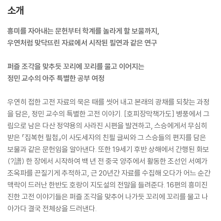
소개
흥미를 자아내는 문헌부터 학계를 놀라게 할 보물까지,
우연처럼 맞닥뜨린 자료에서 시작된 필연과 같은 연구
퍼즐 조각을 맞추듯 꼬리에 꼬리를 물고 이어지는
정민 교수의 아주 특별한 공부 여정
우연히 접한 고전 자료의 묵은 때를 씻어 내고 본래의 광채를 되찾는 과정
을 담은, 정민 교수의 특별한 고전 이야기. [호피장막책가도] 병풍에서 그
림으로 남은 다산 정약용의 사라진 시편을 발견하고, 스승에게서 무심히
받은 『집복헌 필첩』이 사도세자의 친필 글씨와 그 스승들의 편지를 담은
보물과 같은 문헌임을 알아낸다. 또한 19세기 후반 상해에서 간행된 화보
(?譜) 한 장에서 시작하여 백 년 전 중국 양주에서 활동한 조선인 서예가
조옥파를 끈질기게 추적하고, 근 20년간 자료를 수집해 오다가 어느 순간
맥락이 드러난 한반도 호랑이 지도설의 전말을 들려준다. 16편의 흥미진
진한 고전 이야기들은 퍼즐 조각을 맞추어 나가듯 꼬리에 꼬리를 물고 나
아가다 결국 전체상을 드러낸다.