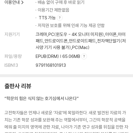
이용안내
배송 없이 구매 후 바로 읽기
이용기간 제한없음
TTS 가능
저작권 보호를 위해 인쇄 기능 제공 안함
지원기기
크레마,PC(윈도우 - 4K 모니터 미지원),아이폰,아이
패드,안드로이드폰,안드로이드패드,전자책단말기(저
사양 기기 사용 불가),PC(Mac)
파일/용량
EPUB(DRM) | 65.06MB
ISBN13
9791168101913
출판사 리뷰
“학문의 힘은 식지 않는 호기심에서 나온다”
고전학자들은 언제나 새로운 ‘자료’에 목말라한다. 새로 발견된 자료의 가
치는 기존 학문 성과를 보완해 주는 역할에서부터, 그간의 학문적 공백을
메워 줄 미지의 영역에 관한 자료, 나아가 기존 연구 성과를 뒤집을 만한 자