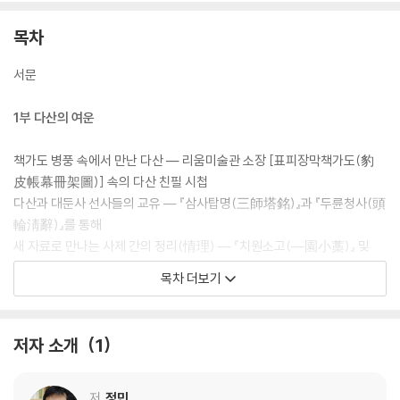
목차
서문
1부 다산의 여운
책가도 병풍 속에서 만난 다산 ― 리움미술관 소장 [표피장막책가도(豹
皮帳幕冊架圖)] 속의 다산 친필 시첩
다산과 대둔사 선사들의 교유 ― 『삼사탑명(三師塔銘)』과 『두륜청사(頭
輪淸辭)』를 통해
새 자료로 만나는 사제 간의 정리(情理) ― 『치원소고(―園小藁)』 및
『치원진장(梔園珍藏)』에 대하여
목차 더보기
사실과 진실의 거리 ― 「상찬계시말(相贊契始末)」을 통해 본 양제해 모
변 사건의 진실
흑산도로 가는 뱃길과 풍물 ― 정학유의 흑산도 기행문 「부해기(浮海記)」
저자 소개
1
와 기행시
2부 자료의 갈피
저
정민