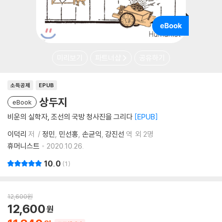
미리보기
파트너샵
공유하기
소득공제
EPUB
상두지
eBook
비운의 실학자, 조선의 국방 청사진을 그리다
EPUB
이덕리
저
정민
민선홍
손균익
강진선
역
외 2명
휴머니스트
2020.10.26.
10.0
1
12,600
원
12,600