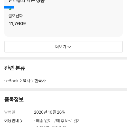
민선홍
의 다른 상품
원문
찾아보기
금오신화
11,760
원
더보기
관련 분류
eBook
역사
한국사
품목정보
발행일
2020년 10월 26일
이용안내
배송 없이 구매 후 바로 읽기