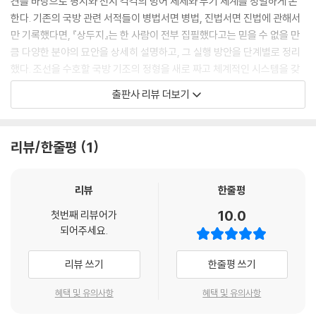
견을 바탕으로 평시와 전시 각각의 방어 체제와 무기 체계를 정밀하게 논
한다. 기존의 국방 관련 서적들이 병법서면 병법, 진법서면 진법에 관해서
만 기록했다면, 『상두지』는 한 사람이 전부 집필했다고는 믿을 수 없을 만
큼 다양한 분야의 묘안을 상세히 설명하고, 그 실행 방안을 단계별로 정리
했다. 조선을 수호할 국방 기조의 정형을 새로 짜고 체계적인 시스템을 갖
추고자 한 것이다.
출판사 리뷰 더보기
이덕리가 국방 개혁의 시작점으로 꼽은 둔전(屯田) 조성에 관한 내용을
예로 들면, 『상두지』는 그저 ‘둔전이 좋으니 만들어야 한다.’라는 당위적인
리뷰/한줄평
1
주장에 그치지 않는다. 역대 중국의 둔전 제도를 살피고, 조선에서 둔전을
운용할 방안으로 둔전 설치 지역과 규모, 둔전용 토지를 사들일 재원 마련
책, 산간 지대의 수리 시설 설치 방안, 둔졸의 모집 대상과 운용비 마련 및
리뷰
한줄평
급료 지급 방식까지 빠짐없이 서술했다. 어중간한 견문으로는 넘볼 수 없
10.0
첫번째 리뷰어가
는 수준의 자세한 방책을 제안함으로써 실제로[實] 쓸모있는[用] ‘실
되어주세요.
용’의 미덕을 오롯이 실현했다.
리뷰 쓰기
한줄평 쓰기
이러한 방식으로 『상두지』는 군사 요충지에 무슨 성(城)을 어떻게 지어야
하는지, 이 성을 지키기 위해 어떤 전술로 병사들을 다루어야 하는지, 각각
혜택 및 유의사항
혜택 및 유의사항
의 전술에 알맞은 무기를 어떻게 만들고 사용해야 하는지 마치 DIY 가구