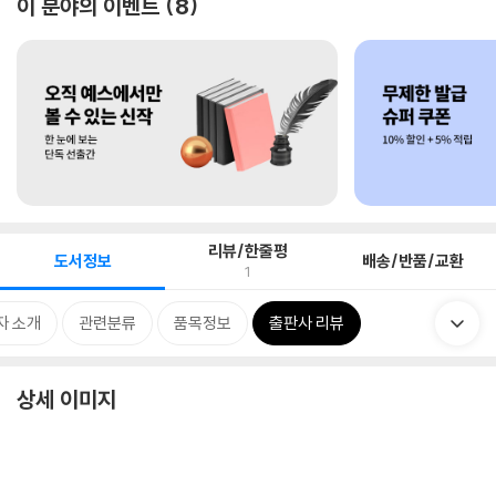
이 분야의 이벤트
8
리뷰/한줄평
도서정보
배송/반품/교환
1
자 소개
관련분류
품목정보
출판사 리뷰
상세 이미지