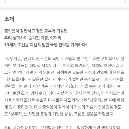
소개
정약용이 감탄하고 정민 교수가 되살린
우리 실학사의 숨겨진 거장, 이덕리
18세기 조선을 지킬 탁월한 국방 전략을 기획하다!
『상두지』는 근대 이전 조선의 국방 시스템과 안보 인프라를 구체적으로 설
계한 보기 드문 실학적 저작이다. 두 차례의 왜란과 두 차례의 호란이 끝나
고 전란 없이 지낸 지 약 200년, 당쟁에만 골몰한 조정과 안일에 빠진 벼슬
아치들을 대신해 불운한 실학자 이덕리가 절박한 충심으로 국가에 닥쳐올
전란을 대비한다. 이덕리는 국제적인 차(茶) 무역을 통한 군비 재원 마련
부터 둔전 조성, 병력 수급, 방어 시설 건설, 군사 전략·전술, 무기 제조법과
사용법까지 조선을 수호할 다채로운 제도와 방책을 『상두지』 한 권에 짜임
새 있게 정리했다. 다산 정약용이 감복하여 자신의 저술에 인용했을 정도
로 『상두지』는 치밀한 통찰과 기발한 상상, 폭넓은 원용을 자랑한다.
우리 시대를 대표하는 고전학자 정민 교수는 억울하게 귀양 생활을 하다