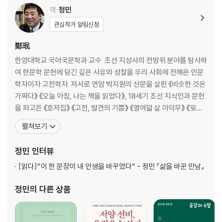
요고성의 제도[腰鼓城制]│길을 닦고 도랑을 설치하는 방법[開道設溝
역
정민
法]
관심작가 알림신청
은성의 발막[隱城撥幕]
평지에 함정을 설치하는[平地設險] 세 조목
鄭珉
성둑[城塢]
한양대학교 국어국문학과 교수. 조선 지성사의 전방위 분야를 탐사하
거도(鋸刀)
여 한문학 문헌에 담긴 깊은 사유와 성찰을 우리 사회에 전해온 인문
요고포(腰鼓砲)
학자이자 고전학자. 저서로 연암 박지원의 산문을 살핀 《비슷한 것은
선자포(扇子砲)
가짜다》 《오늘 아침, 나는 책을 읽었다》, 18세기 조선 지식인과 문헌
분통(噴筒)
을 파고든 《호저집》 《고전, 발견의 기쁨》 《열여덟 살 이덕무》 《잊혀
솔기름
진 실학자 이덕리와 동다기》 《미쳐야 미친다》, 한시의 아름다움을 탐
무쇠검[水鐵?]
펼쳐보기
구한 《우리 한시 삼백수》 《한시 미학 산책》 등이 있다. 청언소품집인
종이갑옷[紙甲]
《점검》 《습정》 《석복》 《조심》 《일침》, 조선 후기 차 문화사를 총정리
주작포(朱雀砲)
정민
인터뷰
한 《한국의 다서》 《
사륜차(四輪車)
[읽다]
“이 한 문장이 내 인생을 바꾸었다” - 정민 『삶을 바꾼 만남』
삼륜차(三輪車)
익호우(翼虎牛)
정민
의 다른 상품
현조포(玄鳥砲)
괴자차(拐子車)
조교(弔橋)