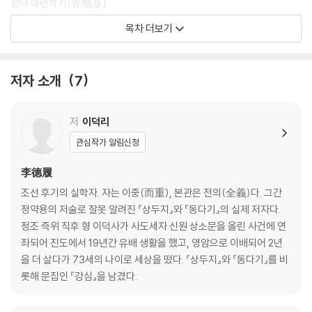
성터 마련하기[置城基]
성첩 쌓기[築城堞]
목차 더보기
둔전의 설치[置屯田]
갈오로 물을 끌어오는 법[渴烏引水法]
귀차설(龜車說)
저자 소개
7
맹화유(猛火油)와 솔기름[松??]
소가죽[牛皮]
동선령(洞仙嶺)과 청석동(靑石洞)
저
이덕리
정장(亭障)
관심작가 알림신청
둔군(屯軍)의 1년 치 비용
전지(田地)의 비용
李德履
벽돌
조선 후기의 실학자. 자는 이중(而重), 본관은 전의(全義)다. 그간
박서(朴犀)의 옛 벽돌
정약용의 저술로 잘못 알려진 『상두지』와 『동다기』의 실제 저자다.
상진(尙震)의 계책
정조 즉위 직후 형 이덕사가 사도세자 신원 상소문을 올린 사건에 연
이세재(李世載)의 둔전 경영
좌되어 진도에서 19년간 유배 생활을 했고, 영암으로 이배되어 2년
황신(黃愼)의 대동법(大同法)
을 더 살다가 73세의 나이로 세상을 떴다. 『상두지』와 『동다기』를 비
롯해 문집인 『강심』을 남겼다.
『상두지』 권2
통론(通論)