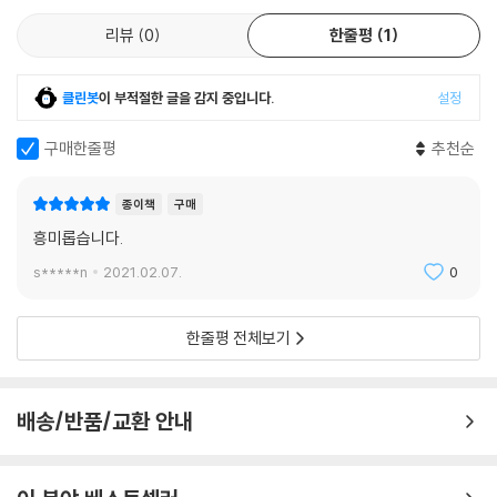
조립 안내서처럼 차례차례 설명한다. 마지막에는 변방의 이민족이나 농민
리뷰
0
한줄평
1
군과의 공성전에 시도되었던 각종 전법, 그리고 무기 생산을 위한 제철과
제련에 관한 내용까지 종합했다. 이런 점에서 『상두지』는 전근대 시기 국
방 시스템의 총체적 혁신안을 내보인 희소한 저작으로, 그 자료적 가치가
클린봇
이 부적절한 글을 감지 중입니다.
설정
매우 크다고 할 수 있다.
구매한줄평
추천순
성터를 골랐거든 구덩이를 몇 자 깊이로 파고 돌로 가득 메운다. 그 뒤 2장
5척 너비의 얇은 널빤지를 성터 위에 가로질러 놓는데, 한쪽은 성 두께의
종이책
구매
기준으로 삼고, 다른 한쪽은 흙틀의 골격으로 삼는다. 그 양쪽 끝을 묶어 널
흥미롭습니다.
빤지 사이에 흙을 채워 쌓는다. 하지만 바닥에 쌓는 널빤지를 많이 가져와
s*****n
2021.02.07.
0
즐비하게 잇대놓고 뭇사람이 힘을 모아 함께 만드는데, 일제히 소리를 맞
춰 달구질한다. (…) 치첩(雉堞) 바깥쪽은 아래위가 똑같아야 하니 너비를
줄여서는 안 되고, 치첩 안쪽은 줄을 이루는 것이 좋다. 『통전(通典)』의 방
한줄평 전체보기
법에 위쪽 너비를 아래쪽의 절반으로 줄이라 한 것은 내 생각에 반드시 그
럴 것은 아닌 듯하다. (_ 「성첩 쌓기[築城堞]」 중에서(57쪽))
배송/반품/교환 안내
‘국제적인 차(茶) 무역으로 재원을 마련한다’
18세기 조선의 안보 현실에 맞춤한 실용적 국방 담론