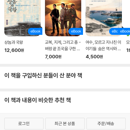
고 했다. 가난한 백성의 생계에도 도움이 되고 국가는 막대한 수익을 창출
하게 되므로, 이를 국방 비용으로 지출하면 그야말로 국방 재정의 기반을
일거에 바꿀 수 있는 획기적인 기획이 아니겠느냐고 역설했다. 하지만 이
덕리의 제안은 안타깝게도 조선 사회에서 아무런 반향도 일으키지 못한 채
잊히고 말았다. 오히려 130여 년이 지난 1925년 식민지 조선에 들어온 일
본인들이 이 가능성을 재조명했고, 1940년 태평양전쟁 당시 보성 차밭에
서 4만 개의 떡차를 생산해 몽골 전장에 납품하기도 했다. 조선에 들어온
상놈과 국왕
교복, 지게, 그리고 총 -
여수, 모르고 지나친 이
모
벼랑 끝 조국을 구한 5
야기들: 숨은 역사와 지
지 몇십 년도 되지 않은 일본인들이 금방 알아챌 만큼 조선의 차가 지닌 잠
12,600
1
원
5가지 기적!
금의 여수를 잇다
재적 부가가치가 높았기에, 이덕리의 주장이 공론에 그치고 만 역사는 더
7,000
4,500
원
원
씁쓸히 다가온다.
이 책을 구입하신 분들이 산 분야 책
영남과 호남에는 곳곳에 차가 있다. 만약 한 말의 쌀을 1근의 차로 대납하
게 하고, 10근의 차로 군포를 대납하도록 허락한다면 수십만 근을 힘들이
지 않고 모을 수 있다. 배로 서북관의 개시(開市)에 운반해 월차(越茶)에
인쇄해서 붙여둔 가격과 같이 1냥의 차에서 2전의 은을 받으면 10만 근의
이 책과 내용이 비슷한 추천 책
차로 2만 근의 은을 얻을 수 있고, 돈으로는 60만 전이 된다. 이 돈이면 한
두 해가 못 되어 45개의 둔전을 설치할 수 있다. (_ 「둔전의 설치[置屯
田]」 중에서(69~70쪽))
로그인
최근 본 상품
주문/배송