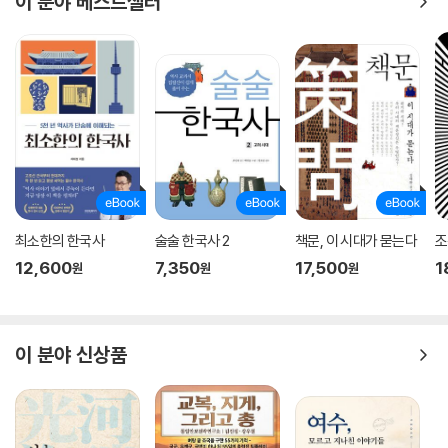
이 분야 베스트셀러
『상두지』는 조선의 안보 현실을 고려한 정책 방향 설정과 자신의 국방 구
상안을 실현할 재원 마련 방법과 같은 거시적 담론도 과감히 제기한다. 조
선 초기, 기병전 중심으로 짜였던 군제와 전술은 임진왜란 당시 왜군의 조
총 앞에 무력화되며 보병 중심 운용으로 대폭 수정되었다. 하지만 명나라
군대가 후금에 대패하고, 조선 역시 정묘·병자호란을 겪으며 북방의 기마
병이 주적으로 자리하면서 기병 전술의 중요성이 다시 강조되었다. 이덕리
는 이처럼 국방 전략의 변수로 작용하는 상황 변화를 면밀히 읽어내 각종
군사적 조건에 최적화된 방어 체제와 이를 뒷받침할 특성화된 무기 체계를
갖출 것을 건의했다. 특히 병자호란 당시 황해도와 평안도의 곧고 평탄한
도로를 타고 후금의 기병이 빠르게 남하한 데 반해, 조선의 방어 체계는 산
최소한의 한국사
술술 한국사 2
책문, 이 시대가 묻는다
조
성 위주여서 속수무책으로 당할 수밖에 없었던 뼈아픈 역사적 사실을 조목
12,600
7,350
17,500
1
원
원
원
조목 반영했다.
이덕리가 자신의 구상안을 현실로 옮기기 위해 국제적인 차(茶) 무역을 제
이 분야 신상품
의한 부분은 『상두지』의 백미라 할 수 있다. 이덕리는 한 해 1만 근의 차 생
산에 5천 냥의 비용을 들여, 포장·운송 및 인건비와 창고 물류비용을 제하
고도 1년에 순수익으로 8만 냥 이상을 얻을 수 있다고 보았다. 나아가 해마
다 생산량을 늘려 100만 근의 차를 채취하면 1년에 800만 냥을 얻게 된다