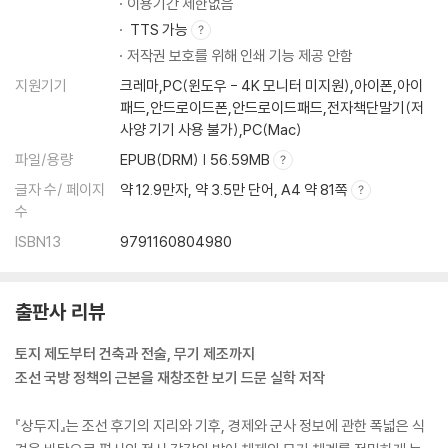
이용기간 제한없음
TTS 가능
저작권 보호를 위해 인쇄 기능 제공 안함
지원기기
크레마,PC(윈도우 - 4K 모니터 미지원),아이폰,아이
패드,안드로이드폰,안드로이드패드,전자책단말기(저
사양 기기 사용 불가),PC(Mac)
파일/용량
EPUB(DRM) | 56.59MB
글자 수/ 페이지
약 12.9만자, 약 3.5만 단어, A4 약 81쪽
수
ISBN13
9791160804980
출판사 리뷰
토지 제도부터 건축과 전술, 무기 제조까지
조선 국방 정책의 근본을 재창조한 보기 드문 실학 저작
『상두지』는 조선 후기의 지리와 기후, 경제와 군사 정보에 관한 폭넓은 식