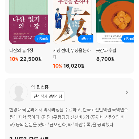
화차(火車)
기이한 제도 세 조목[三條奇制]
동포(銅砲)│연노(連弩)│설교(設橋)
일통제론(一統諸論)
빙차설과 빙차도설
빙차설│도설(圖說)
다산의 일기장
서양 선비, 우정을 논하
곶감과 수필
형천(荊川) 당순지(唐順之)의 『무편(武編)』
다
철(鐵)
10
22,500
8,700
%
원
원
10
16,020
모기령(毛奇齡)의 『후감록(後鑒錄)』 초록
%
원
산보(山堡)로 막아 지킬 때 대처하는 방법[山堡防護之法]│돌대포에 주
술을 걸 때 막는 방법│끈과 기둥으로 성을 무너뜨리려 할 때 막는 방법│불
역
민선홍
을 뿜어 성을 공격할 때 대처하는 방법│뇌석과 곤목(滾木)을 쓸 때 막는
방법
관심작가 알림신청
『만사합지(蠻司合誌)』 초록
한양대 국문과에서 박사과정을 수료하고, 한국고전번역원 국역연수
쇠갈고리와 파산호로 낭떠러지를 타고 오르는 방법[鐵?爬山虎緣崖之
원에 재학 중이다. 〈민담 〈구렁덩덩 신선비>와 〈두꺼비 신랑>의 비
法]│줄사다리와 갈고리, 노끈으로 원숭이처럼 올라가는 방법│죽패, 화
교〉 등의 논문을 썼다. 『금오신화』와 『화암수록』을 공역했다.
준, 속멸을 쓰는 방법│포석(?石)으로 여공거(呂公車)를 공격하는 방법
곡식을 헤아리는 셈판[量穀數板]