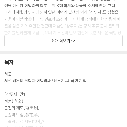
생을 마감한 이덕리를 최초로 발굴해 학계와 대중에 소개해왔다. 그리고
마침내 세월의 무지에 묻혀 있던 이덕리 필생의 역작 『상두지』를 심혈을
기울여 되살려냈다. 국방 인프라 조성과 무기 체계 정비에 대한 실용적 비
전을 담은 거의 유일한 전근대 저술인 『상두지』는 당시 주류 군사 전략의
한계를 날카롭게 꼬집고, 18세기 조선의 안보 현실에 맞춘 새로운 국방 정
책의 틀을 대담히 제시한다. 더불어 이덕리의 국방 제도 기획에서 엿보이
소개 더보기
는 당대 실학사상의 발전 단계를 가늠케 하고, 시대와 지역을 넘나드는 전
통 무기들의 기묘하고 범상찮은 자태를 눈앞에 소상히 불러온다.
목차
서문
서설 비운의 실학자 이덕리와 『상두지』의 국방 기획
『상두지』 권1
서문(序文)
둔전의 제도[屯田制]
둔졸의 모집[募屯卒]
둔졸의 급료 제도[制屯?]