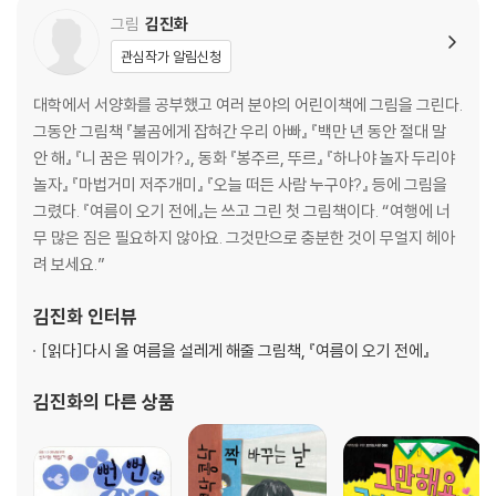
그림
김진화
관심작가 알림신청
대학에서 서양화를 공부했고 여러 분야의 어린이책에 그림을 그린다.
그동안 그림책 『불곰에게 잡혀간 우리 아빠』 『백만 년 동안 절대 말
안 해』 『니 꿈은 뭐이가?』, 동화 『봉주르, 뚜르』 『하나야 놀자 두리야
놀자』 『마법거미 저주개미』 『오늘 떠든 사람 누구야?』 등에 그림을
그렸다. 『여름이 오기 전에』는 쓰고 그린 첫 그림책이다. “여행에 너
무 많은 짐은 필요하지 않아요. 그것만으로 충분한 것이 무얼지 헤아
려 보세요.”
김진화
인터뷰
[읽다]
다시 올 여름을 설레게 해줄 그림책, 『여름이 오기 전에』
김진화
의 다른 상품