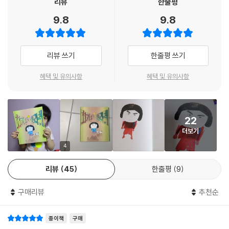
리뷰
한줄평
9.8
9.8
그림책을 통해 다양한 화 풀기 방법을 배워요
리뷰 쓰기
한줄평 쓰기
《화가 호로록 풀리는 책》은 아주 쉽고 재미있게 화를 푸는 다양한 방법을
알려 주는 그림책이에요. 첫 장면부터 화가 잔뜩 난 아이를 마주하게 되어
혜택 및 유의사항
혜택 및 유의사항
요. 하지만 화가 난 이유를 묻지 않아요. 우선 아이가 화가 났다는 것을 공
감하면서 시작하지요. 그러면서 화를 푸는 다양한 방법을 하나씩 알려 주
지요. 소리를 지르거나 발을 구르는 것, 펑펑 우는 것처럼 즉각적인 행동으
22
로 화를 해소하는 방법뿐 아니라 수를 세거나 자신만의 공간에 숨어 타임
더보기
아웃을 하는 방법, 꼭 안기거나 소곤소곤 자신의 말을 하는 것처럼 누군가
에게 위로받는 방법, 좋아하는 음악이나 음식처럼 긍정적인 감정으로 대체
4
하는 방법 등 대부분 쉽고 바로 실행할 수 있는 행동들이에요.
리뷰
45
한줄평
9
아이에게 책에 소개된 화 풀기 방법 중 맘에 드는 것을 고르게 하거나 자신
구매리뷰
추천순
만의 독특한 화 풀기 방법을 물어보세요. 아니면 새로운 방법을 발명해 낼
수도 있지요. 화가 어떻게 생겼을지 그림을 그리거나 인형을 ‘화’라고 생각
종이책
구매
하고 이야기를 나눠 보는 역할극을 해 보는 것도 좋은 방법이에요. 우리 아