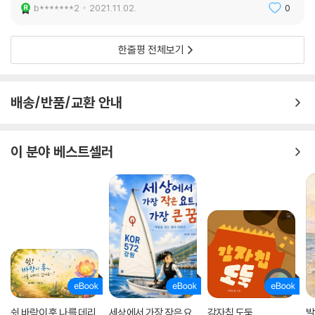
b*******2
2021.11.02.
0
한줄평 전체보기
배송/반품/교환 안내
이 분야 베스트셀러
쉿 바람이 훅 나를 데리
세상에서 가장 작은 요
감자칩 도둑
발