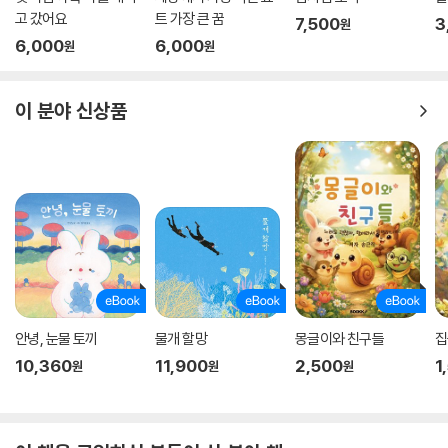
고 갔어요
트 가장 큰 꿈
7,500
3
원
6,000
6,000
원
원
이 분야 신상품
안녕, 눈물 토끼
물개 할망
몽글이와 친구들
집
10,360
11,900
2,500
1
원
원
원