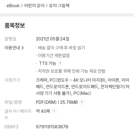
eBook
어린이 유아
유아 그림책
품목정보
발행일
2021년 05월 24일
이용안내
배송 없이 구매 후 바로 읽기
이용기간 제한없음
TTS 가능
저작권 보호를 위해 인쇄 기능 제공 안함
지원기기
크레마, PC(윈도우 - 4K 모니터 미지원), 아이폰, 아이
패드, 안드로이드폰, 안드로이드패드, 전자책단말기(저
사양 기기 사용 불가), PC(Mac)
파일/용량
PDF(DRM) | 25.76MB
글자 수/ 페이지
약 40쪽
수
ISBN13
9791191583878