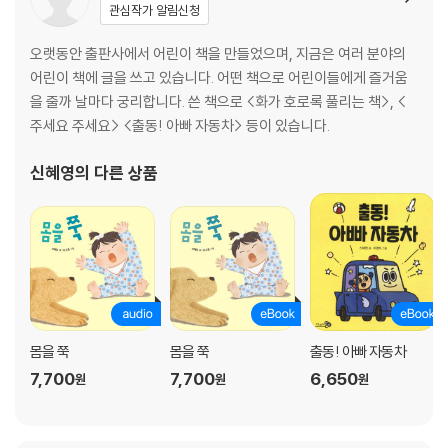
관심작가 알림신청
오랫동안 출판사에서 어린이 책을 만들었으며, 지금은 여러 분야의
어린이 책에 글을 쓰고 있습니다. 어떤 책으로 어린이들에게 즐거움
을 줄까 날마다 궁리합니다. 쓴 책으로 <화가 호로록 풀리는 책>, <
주세요 주세요> <출동! 아빠 자동차> 등이 있습니다.
신혜영
의 다른 상품
몸을 쭉
몸을 쭉
출동! 아빠 자동차
7,700
7,700
6,650
원
원
원