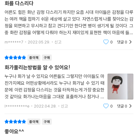
이가 다양하고 효과적인 화 풀기 방법을 아는 것은 자신의 감정을 잘 다룰
화를 다스리다
수 있는 풍부한 능력을 지니는 거예요.
어른도 힘든 화난 감정 다스리기.하지만 요즘 시대 아이들은 감정을 다루
는 여러 책을 접하기 쉬운 세상에 살고 있다. 자연스럽게 나를 찾아오는 감
정을 외면하고 무시하고 참고 견디기만 한다면 병이 생기게 될 것이다. 그
책장을 한 장 한 장 넘기면 주인공 아이처럼 화가 호로록 풀려요
중 화란 감정을 어떻게 다뤄야 하는지 재미있게 표현한 책이 마음에 들어
구입하게 되었고, 제목만 봐도 화가 호로록 풀릴 수 있게 자주 읽어주려고
m******7
2022.05.29.
신고
0
댓글
0
한다.
책 표지에 있는 커다란 눈망울의 사랑스러운 아이가 보이나요? 그런데 책
장을 펼치면 불처럼 화가 난 아이를 마주하게 되어요. 표지에서 봤던 그 아
종이책
구매
이가 맞나 싶을 정도로 화가 잔뜩 나 있지요. 곧 화산이 되어 폭발하기도 하
화가풀리는방법을 알 수 있어요!
고 용이 되어 불을 내뿜기도 해요. 사자처럼 포효하고 동물들처럼 쿵쾅쿵
쾅 달리기도 하지요. 화를 푸는 방법과 마찬가지로 그림책 속 이미지도 단
누구나 화가 날 수 있지요 어른들도 그렇지만 아이들도 마
찬가지예요 어떤상황에서라도 누구나 화가날 수 있기 때
순하지만, 직관적으로 표현되어 있어요. 그림을 보자마자 어떤 감정인지
문에 이런 감정을 다스리는 것을 터득하는게 가장 중요한
고스란히 느낄 수 있답니다.
것 같아요 화가나는마음을 그대로 표출하거나 참거나 하
는 방법은 옳지 않다는걸 우리아이들은 이미 알더라고요
특히 아이가 펑펑 우는 장면이나 아이스크림을 먹는 장면은 화면 구성과
l**********e
2022.04.28.
신고
0
댓글
0
화가날 때 어떻게 해야할까 음악을 들을까 , 이야기를 터
연출이 정말 탁월해요. 아이의 화가 풀리면서 이미지의 색감도 조금씩 변
놓을 있는 상대를 찾을까 이
하지요. 화가 가득한 앞부분은 붉은색과 어두운색 위주였다면 화가 풀릴수
종이책
구매
록 푸른색과 밝고 따뜻한 색감으로 변해요. 결국 마지막 장면에서 만난 아
좋아요^^
이는 다시 맑고 평안한 모습을 하고 있어요. 아마 책을 보는 독자들도 책장