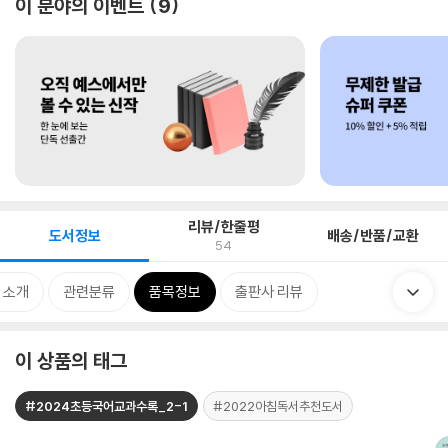
이 분야의 이벤트
9
리뷰/한줄평
도서정보
배송/반품/교환
54
 소개
관련분류
품목정보
출판사 리뷰
이 상품의 태그
#2024초등국어교과수록_2-1
#2022아침독서추천도서