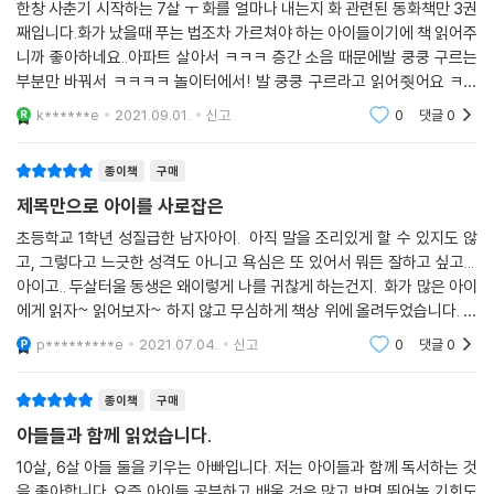
한창 사춘기 시작하는 7살 ㅜ 화를 얼마나 내는지 화 관련된 동화책만 3권
을 넘기면서 주인공 아이와 공감하며 화가 풀릴 거예요. 이렇게 추상적인
째입니다.화가 났을때 푸는 법조차 가르쳐야 하는 아이들이기에 책 읽어주
‘화’라는 감정의 변화를 구체적인 이미지로 사랑스럽게 표현하고 최대한
니까 좋아하네요..아파트 살아서 ㅋㅋㅋ 층간 소음 때문에발 쿵쿵 구르는
담백하지만 강렬하게 연출한 것이 이 책의 매력이지요. 이는 오랜 기간 다
부분만 바꿔서 ㅋㅋㅋㅋ 놀이터에서! 발 쿵쿵 구르라고 읽어줫어요 ㅋㅋ
양한 어린이 책의 일러스트레이션 경험을 지닌 김진화 작가의 내공입니다.
나머진 다 공감해요^^ 어른인 저도 화날때 애들한테 바로 화내지말고 먼
k******e
2021.09.01.
신고
0
댓글
0
저 이 방법들로 풀고
종이책
구매
제목만으로 아이를 사로잡은
초등학교 1학년 성질급한 남자아이. 아직 말을 조리있게 할 수 있지도 않
고, 그렇다고 느긋한 성격도 아니고 욕심은 또 있어서 뭐든 잘하고 싶고...
아이고.. 두살터울 동생은 왜이렇게 나를 귀찮게 하는건지. 화가 많은 아이
에게 읽자~ 읽어보자~ 하지 않고 무심하게 책상 위에 올려두었습니다. 제
목을 중얼중얼 따라 읽더니.. 눈에 보일 때 마다 읽어보네요. 언젠가 제가
p*********e
2021.07.04.
신고
0
댓글
0
화가
종이책
구매
아들들과 함께 읽었습니다.
10살, 6살 아들 둘을 키우는 아빠입니다. 저는 아이들과 함께 독서하는 것
을 좋아합니다. 요즘 아이들 공부하고 배울 것은 많고 반면 뛰어놀 기회도