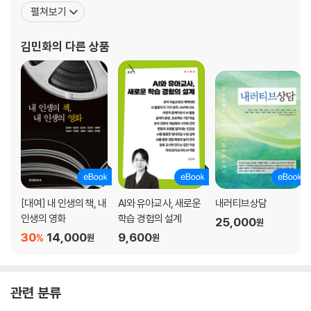
서로 《초연결시대의 병리성과 인문치료》(2025), 《서사의학》(202
펼쳐보기
5), 단독 저서로 《유아 동시 교육을 위한 주제별 동시》(2023), 《글
쓰기 완전 정복 퀘스트》(2023), 《감정, 정말 다스리기 어려운 걸
김민화
의 다른 상품
까?》(2021) 등이 있다. 번역서로는 《시치료:
[대여] 내 인생의 책, 내
AI와 유아교사, 새로운
내러티브상담
인생의 영화
학습 경험의 설계
25,000
원
30
14,000
9,600
%
원
원
관련 분류