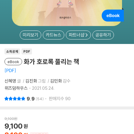
미리보기
카드뉴스
파트너샵
공유하기
소득공제
PDF
화가 호로록 풀리는 책
eBook
PDF
신혜영
글
김진화
그림
김민화
감수
위즈덤하우스
2021.05.24.
9.9
판매지수
90
54
9,100
원
9,100