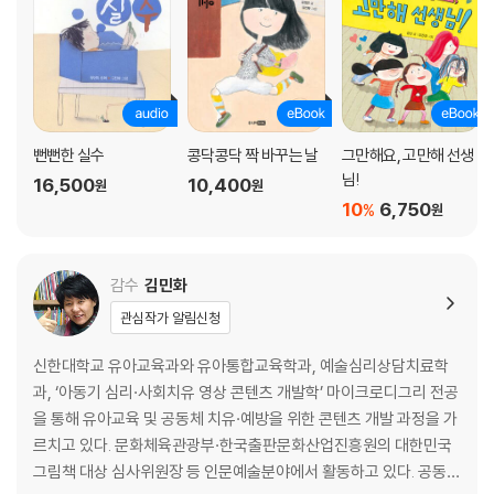
뻔뻔한 실수
콩닥콩닥 짝 바꾸는 날
그만해요, 고만해 선생
님!
16,500
10,400
원
원
10
6,750
%
원
감수
김민화
관심작가 알림신청
신한대학교 유아교육과와 유아통합교육학과, 예술심리상담치료학
과, ‘아동기 심리·사회치유 영상 콘텐츠 개발학’ 마이크로디그리 전공
을 통해 유아교육 및 공동체 치유·예방을 위한 콘텐츠 개발 과정을 가
르치고 있다. 문화체육관광부·한국출판문화산업진흥원의 대한민국
그림책 대상 심사위원장 등 인문예술분야에서 활동하고 있다. 공동저