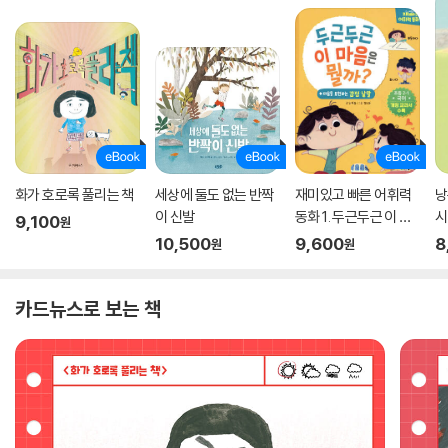
화가 호로록 풀리는 책
세상에 둘도 없는 반짝
재미있고 빠른 어휘력
낭
이 신발
동화 1. 두근두근 이 마
시
9,100
원
음은 뭘까?
10,500
9,600
8
원
원
카드뉴스로 보는 책