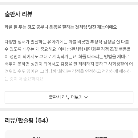
출판사 리뷰
화를 잘 푸는 것도 공부나 운동을 잘하는 것처럼 멋진 재능이에요
다양한 정서가 발달하는 유아기에는 화를 비롯한 부정적 감정을 잘 다룰
수 있도록 배우는 게 중요해요. 이때 습관처럼 내면화된 감정 조절 행동들
이 성인이 되어서도 그대로 계속되거든요. 화를 다스리는 방법을 제대로
배우지 못하면 성인이 되어서도 감정을 잘 처리하지 못하고 사회생활이 어
려워질 수도 있어요. 그러니까 ‘화’라는 감정을 인정하고 건강하게 해소하
는 것이 더 중요하지요.
‘화를 잘 푸는 능력’ 즉 자신의 부정적인 감정을 조절하는 능력은 공부나 운
출판사 리뷰 더보기
동과 마찬가지로 어려서부터 배우고 길러야 하는 재능 중 하나예요. 아이
마다 인지 능력, 신체 능력이 다르듯이 부정적인 감정을 조절하는 능력도
다르지요. 그래서 아이마다 화가 나는 이유나 상황 그리고 화가 난 정도가
리뷰/한줄평
54
저마다 다른 건 지극히 당연해요. 화가 풀리는 방법도 제각각이고요. 아이
에게 이런 차이를 알려 주고 스스로 좋은 화 풀기 방법을 찾도록 기회를 주
는 것이 중요해요.