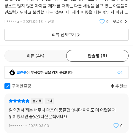
장소도 많지 않은 아이들. 제가 클 때와는 다른 세상을 살고 있는 아들들이
안쓰럽기도하고 불쌍할 때도 많습니다. 제가 어렸을 때는 밖에서 마냥 뛰
어놀면서 화를 풀었던것 같은데~ 그 기회마저 많지 않은 아들들과 이 책을
h*****a
2021.05.13.
신고
0
댓글
0
함께
리뷰 전체보기
리뷰
45
한줄평
9
클린봇
이 부적절한 글을 감지 중입니다.
설정
구매한줄평
추천순
종이책
구매
읽으면서 저는 너무나 마음이 뭉클했습니다 아이도 더 어렸을때
읽어줬으면 좋았겠다싶은책이네요
f******r
2025.03.03.
0