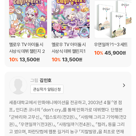
멜로우 TV 아이돌 시
멜로우 TV 아이돌 시
우연일까? 1~3 세트
사상식 데뷔 챌린지 ２
사상식 데뷔 챌린지 1
10
45,900
%
원
10
13,500
10
13,500
%
%
원
원
그림
김인호
관심작가 알림신청
세종대학교에서 만화애니메이션을 전공하고, 2003년 4월 『영 점
프』 인디존 코너의 『don’t cry』를 통해 만화가로 데뷔했다. 단행본
『군바리와 고무신』, 『럽스토리(전2권)』, 『사랑해 그리고 기억해(전2
권)』, 『우연일까?(전3권)』, 『사랑일까?(전4권)』, 『컬러』 등을 그리
고 썼으며, 파란닷컴에 웹툰 길거리 농구 『지랄발광』을 최초로 연재