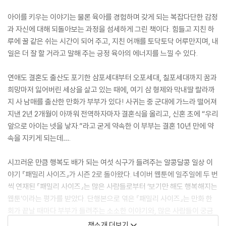
아이를 키우는 이야기는 물론 육아를 경험하며 갖게 되는 복잡다단한 감정
과 자신에 대해 되돌아보는 과정을 섬세하게 그린 책이다. 힘들고 지친 하
루에 꿀 같은 쉬는 시간이 되어 주고, 지친 어깨를 토닥토닥 어루만지며, 내
일은 더 잘 할 거라고 말해 주는 긍정 육아의 에너지를 느낄 수 있다.
연애도 결혼도 출산도 포기한 삼포세대부터 오포세대, 칠포세대까지 꿈과
희망마저 잃어버린 세상을 살고 있는 때에, 여기 삼 형제와 막내딸 랄라까
지 사 남매를 출산한 만화가 부부가 있다! 사귀는 중 군대에 가느라 떨어져
지낸 2년 2개월이 아까워 전역하자마자 결혼식을 올리고, 신혼 초에 “우리
앞으로 아이는 넷을 낳자.”라고 굳게 약속한 이 부부는 결혼 10년 만에 약
속을 지키게 되는데….
시끄러운 만큼 행복도 배가 되는 여섯 식구가 들려주는 알콩달콩 일상 이
야기 『패밀리 사이즈』가 시즌 2로 돌아왔다. 네이버 웹툰에 일주일에 두 번
씩 연재된 『패밀리 사이즈』는 많은 사람들로부터 ‘보기만 해도 행복해지는
웹툰’이라는 평가를 받았다. 단행본으로 엮은 『패밀리 사이즈』는 만화 한
회가 끝날 때마다 부부가 들려주는 소소한 이야기와, 많은 사람들이 궁금
해 했던 사 남매의 사진이 더해져 여섯 식구의 시끌벅적한 일상을 잠깐이
책소개 더보기