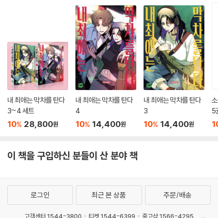
내 최애는 막차를 탄다
내 최애는 막차를 탄다
내 최애는 막차를 탄다
소
3~4 세트
4
3
5
10
28,800
10
14,400
10
14,400
1
%
%
%
원
원
원
이 책을 구입하신 분들이 산 분야 책
로그인
최근 본 상품
주문/배송
고객센터 1544-3800
티켓 1544-6399
중고샵 1566-4295