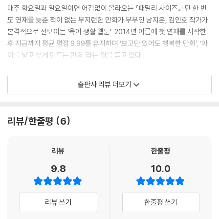
매주 화요일과 일요일이면 어김없이 올라오는 『패밀리 사이즈』! 단 한 번
도 연재를 늦춘 적이 없는 부지런한 만화가 부부인 남지은, 김인호 작가가
본격적으로 선보이는 ‘육아 생활 웹툰’. 2014년 여름에 첫 연재를 시작한
후 지금까지 평균 평점 9.99를 유지하며 ‘보고만 있어도 행복한 만화’, ‘아
이를 낳고 싶게 만드는 만화.’라는 평을 듣고 있다.
아이들보다 장난감을 더 좋아하는 엄마 아빠와, 공주님 막내딸 랄라가 태
출판사 리뷰 더보기
어난 후부터 다 큰 척 하지만 밤이 되면 여전히 엄마 곁을 파고드는 삼 형제
까지 여섯 식구의 유쾌한 일상을 들여다보는 재미가 있다.
리뷰/한줄평
6
아이들이 성장해감에 따라 한 권씩 함께 성장하는 『패밀리 사이즈』는 여섯
식구의 보물로 남을 것이라고 만화가 부부는 말한다. 그들은 오늘도 ‘이번
에는 어떤 에피소드를 풀어놓을까?’ 행복한 고민에 빠진다.
리뷰
한줄평
9.8
10.0
일과 육아를 병행하느라 몸은 성할 날이 없고, 피로에 건망증은 심해져가
지만 그래도 괜찮다. 이들에게는 서로를 챙겨줄 소중한 가족이 있으니까.
하루가 다르게 훌쩍 커버리는 아이들을 지켜보면서 때로는 아이들이 마냥
리뷰 쓰기
한줄평 쓰기
귀엽기만 한 어린아이로 남아주기를, 때로는 얼른 쑥쑥 자라주기를 바라며