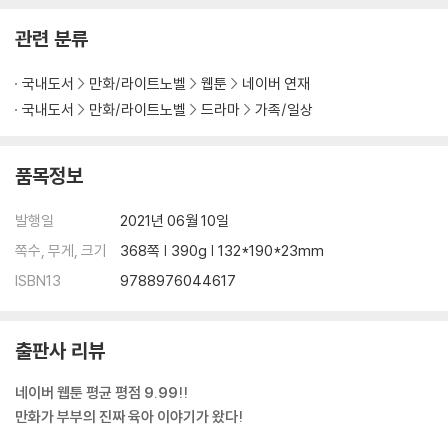
관련 분류
국내도서
만화/라이트노벨
웹툰
네이버 연재
국내도서
만화/라이트노벨
드라마
가족/일상
품목정보
발행일
2021년 06월 10일
쪽수, 무게, 크기
368쪽 | 390g | 132*190*23mm
ISBN13
9788976044617
출판사 리뷰
네이버 웹툰 평균 평점 9.99!!
만화가 부부의 진짜 육아 이야기가 왔다!