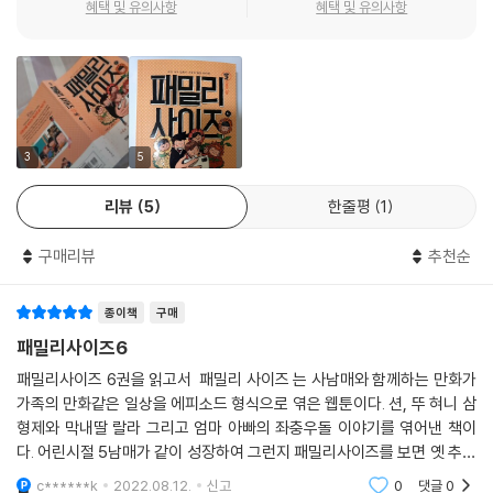
결혼 십 년 차 부부는 오늘도 일과 육아, 그리고 사랑을 위해 고군분투 중이
혜택 및 유의사항
혜택 및 유의사항
다.
3
5
리뷰
5
한줄평
1
구매리뷰
추천순
종이책
구매
패밀리사이즈6
패밀리사이즈 6권을 읽고서 패밀리 사이즈 는 사남매와 함께하는 만화가
가족의 만화같은 일상을 에피소드 형식으로 엮은 웹툰이다. 션, 뚜 혀니 삼
형제와 막내딸 랄라 그리고 엄마 아빠의 좌충우돌 이야기를 엮어낸 책이
다. 어린시절 5남매가 같이 성장하여 그런지 패밀리사이즈를 보면 옛 추억
에 잠기게 한다.. 즐겁고 그리운 때가 생각이 난다. 패밀리사이즈 즐겁게 읽
c******k
2022.08.12.
신고
0
댓글
0