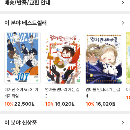
배송/반품/교환 안내
이 분야 베스트셀러
매거진 조이 Vol.3 : 가
엄마를 만나러 가는 길
엄마를 만나러 가는 길
마
비지타임
3
4
1
10
22,500
10
16,020
10
16,020
%
%
%
원
원
원
이 분야 신상품