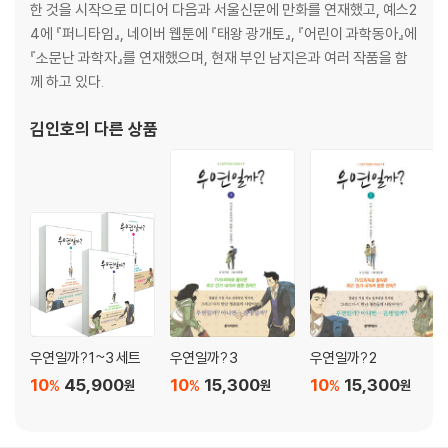
한 것을 시작으로 미디어 다음과 서울신문에 만화를 연재했고, 예스2
4에 『퍼니타임』, 네이버 웹툰에 『태왕 광개토』, 『어린이 과학동아』에
『소문난 과학자』를 연재했으며, 현재 부인 남지은과 여러 작품을 함
께 하고 있다.
김인호
의 다른 상품
우연일까? 1~3 세트
우연일까? 3
우연일까? 2
10
45,900
10
15,300
10
15,300
%
%
%
원
원
원