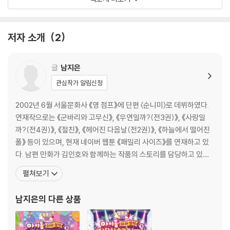
나마 엿볼 수 있다. 막내딸 랄라 덕분에 꽃향기가 더해진 만화가 부부의 달
콤살벌한 육아와 삶 이야기를 함께 들여다보자.
저자 소개
2
글
남지은
관심작가 알림신청
2002년 6월 서울문화사 《영 점프》에 단편 〈순니미〉로 데뷔하였다.
연재작으로는 《군바리와 고무신》, 《우연일까?(전3권)》, 《사랑일
까?(전4권)》, 《절친》, 《헤어진 다음날(전2권)》, 《하늘에서 떨어진
폴》 등이 있으며, 현재 네이버 웹툰 《패밀리 사이즈》를 연재하고 있
다. 남편 만화가 김인호와 함께하는 작품의 스토리를 담당하고 있다.
세종대학교 만화애니메이션학과에 입학하여 2002년 6월 서울문화
펼쳐보기
사 『영 점프』에 단편 「순니미」로 데뷔하였다. 연재작으로는 『군바리
와 고무신』, 『우연일까?(전3권)』, 『사랑일까?(전4권)』, 『절친』, 『헤
남지은
의 다른 상품
어진 다음날』 등이