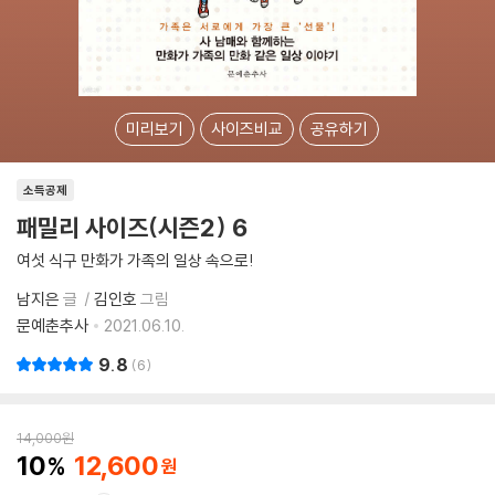
미리보기
사이즈비교
공유하기
소득공제
패밀리 사이즈(시즌2) 6
여섯 식구 만화가 가족의 일상 속으로!
남지은
글
김인호
그림
문예춘추사
2021.06.10.
9.8
6
14,000
원
10
12,600