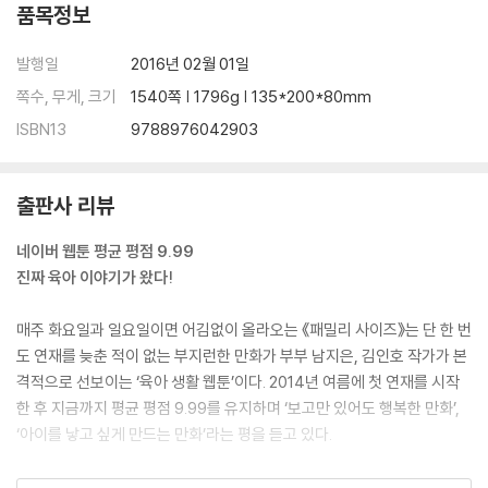
품목정보
발행일
2016년 02월 01일
쪽수, 무게, 크기
1540쪽 | 1796g | 135*200*80mm
ISBN13
9788976042903
출판사 리뷰
네이버 웹툰 평균 평점 9.99
진짜 육아 이야기가 왔다!
매주 화요일과 일요일이면 어김없이 올라오는 《패밀리 사이즈》는 단 한 번
도 연재를 늦춘 적이 없는 부지런한 만화가 부부 남지은, 김인호 작가가 본
격적으로 선보이는 ‘육아 생활 웹툰’이다. 2014년 여름에 첫 연재를 시작
한 후 지금까지 평균 평점 9.99를 유지하며 ‘보고만 있어도 행복한 만화’,
‘아이를 낳고 싶게 만드는 만화’라는 평을 듣고 있다.
아이들이 성장해 감에 따라 한 권씩 함께 성장하는 『패밀리 사이즈』는 여