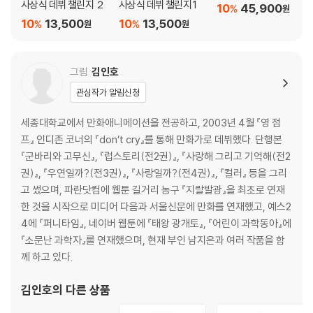
사상식 데뷔 챌린지 ２
사상식 데뷔 챌린지 1
10
45,900
%
원
10
13,500
10
13,500
%
%
원
원
그림
김인호
관심작가 알림신청
세종대학교에서 만화애니메이션을 전공하고, 2003년 4월 『영 점
프』 인디존 코너의 『don’t cry』를 통해 만화가로 데뷔했다. 단행본
『군바리와 고무신』, 『럽스토리(전2권)』, 『사랑해 그리고 기억해(전2
권)』, 『우연일까?(전3권)』, 『사랑일까?(전4권)』, 『컬러』 등을 그리
고 썼으며, 파란닷컴에 웹툰 길거리 농구 『지랄발광』을 최초로 연재
한 것을 시작으로 미디어 다음과 서울신문에 만화를 연재했고, 예스2
4에 『퍼니타임』, 네이버 웹툰에 『태왕 광개토』, 『어린이 과학동아』에
『소문난 과학자』를 연재했으며, 현재 부인 남지은과 여러 작품을 함
께 하고 있다.
김인호
의 다른 상품