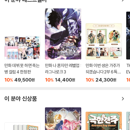
만화 데뷔 못 하면 죽는
만화 나 혼자만 레벨업 :
만화 이번 생은 가주가
T
병 걸림 4 한정판
라그나로크 3
되겠습니다 2부 6 특장
EVE
판 세트
자
10
49,500
10
14,400
10
24,300
1
%
%
%
원
원
원
북
이 분야 신상품