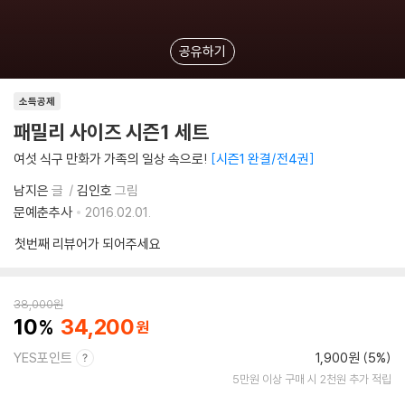
공유하기
소득공제
패밀리 사이즈 시즌1 세트
여섯 식구 만화가 가족의 일상 속으로!
시즌1 완결/전4권
남지은
글
김인호
그림
문예춘추사
2016.02.01.
첫번째 리뷰어가 되어주세요
38,000
원
10
34,200
YES포인트
1,900원 (5%)
5만원 이상 구매 시 2천원 추가 적립