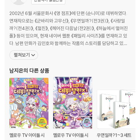
2002년 6월 서울문화사 《영 점프》에 단편 〈순니미〉로 데뷔하였다.
연재작으로는 《군바리와 고무신》, 《우연일까?(전3권)》, 《사랑일
까?(전4권)》, 《절친》, 《헤어진 다음날(전2권)》, 《하늘에서 떨어진
폴》 등이 있으며, 현재 네이버 웹툰 《패밀리 사이즈》를 연재하고 있
다. 남편 만화가 김인호와 함께하는 작품의 스토리를 담당하고 있다.
세종대학교 만화애니메이션학과에 입학하여 2002년 6월 서울문화
펼쳐보기
사 『영 점프』에 단편 「순니미」로 데뷔하였다. 연재작으로는 『군바리
와 고무신』, 『우연일까?(전3권)』, 『사랑일까?(전4권)』, 『절친』, 『헤
남지은
의 다른 상품
어진 다음날』 등이
멜로우 TV 아이돌 시
멜로우 TV 아이돌 시
우연일까? 1~3 세트