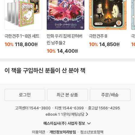
극한견주 1~8권 세트
만화 우리 집에 갇혀버
극한견주 8
극
린 남주들 2
10
118,800
10
14,850
1
%
%
원
원
10
14,400
%
원
이 책을 구입하신 분들이 산 분야 책
로그인
최근 본 상품
주문/배송
고객센터 1544-3800
티켓 1544-6399
중고샵 1566-4295
eBook 1:1문의/채팅상담
예스이십사(주) 사업자 정보
이용약관
개인정보처리방침
청소년보호정책