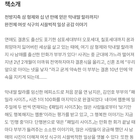
책소개
천방지축 삼 형제와 십 년 만에 얻은 막내딸 랄라까지!
완전체 여섯 식구의 시끌벅적 일상 공감 이야기
연애도 결혼도 출산도 포기한 삼포세대부터 오포세대, 칠포세대까지 꿈과
희망마저 잃어버린 세상을 살고 있는 때에, 여기 삼 형제와 막내딸 랄라까
지 사 남매를 출산한 만화가 부부가 있다! 사귀는 중 군대에 가느라 떨어져
지낸 2년 2개월이 아까워 전역하자마자 결혼식을 올리고, 신혼 초에 “우리
앞으로 아이는 넷을 낳자.”라고 굳게 약속한 이 부부는 결혼 10년 만에 약
속을 지키게 되는데…….
막내딸 랄라를 임신한 에피소드로 처음 문을 연 남지은, 김인호 부부의 『패
밀라 사이즈』 시즌 1이 100화를 마지막으로 완결되었다. 네이버 웹툰에 일
주일에 두 번씩 연재되는 《패밀리 사이즈》는 많은 사람들로부터 ‘보기만
해도 행복해지는 웹툰’이라는 평가를 받고 있고, 그 행복한 이야기는 지금
도 ‘진행 중’이다. 단행본으로 엮은 『패밀리 사이즈』는 만화 한 회가 끝날 때
마다 부부가 들려주는 소소한 이야기와, 많은 사람들이 궁금해 했던 사 남
매의 사진이 더해져 여섯 식구의 시끌벅적한 일상을 엿볼 수 있다. 또한 동