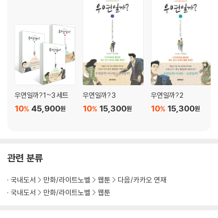
우연일까? 1~3 세트
우연일까? 3
우연일까? 2
10
45,900
10
15,300
10
15,300
%
%
%
원
원
원
관련 분류
국내도서
만화/라이트노벨
웹툰
다음/카카오 연재
국내도서
만화/라이트노벨
웹툰