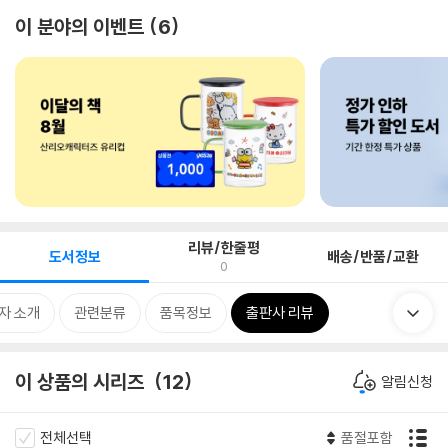
이 분야의 이벤트
6
리뷰/한줄평
도서정보
배송/반품/교환
0
자 소개
관련분류
품목정보
출판사 리뷰
이 상품의 시리즈
12
알림신청
전체선택
품절포함