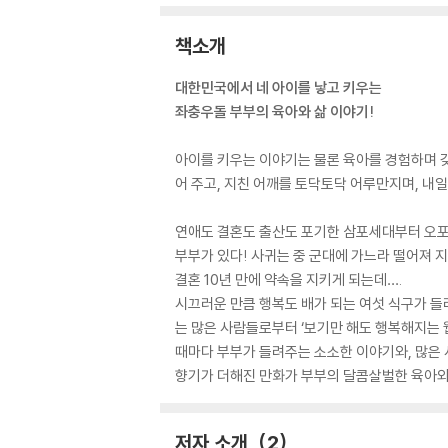
책소개
대한민국에서 네 아이를 낳고 키우는
좌충우돌 부부의 육아와 삶 이야기!
아이를 키우는 이야기는 물론 육아를 경험하며 갖
어 주고, 지친 어깨를 토닥토닥 어루만지며, 내일
연애도 결혼도 출산도 포기한 삼포세대부터 오포세
부부가 있다! 사귀는 중 군대에 가느라 떨어져 지
결혼 10년 만에 약속을 지키게 되는데….
시끄러운 만큼 행복도 배가 되는 여섯 식구가 들
는 많은 사람들로부터 ‘보기만 해도 행복해지는 웹
때마다 부부가 들려주는 소소한 이야기와, 많은 
향기가 더해진 만화가 부부의 달콤살벌한 육아와
저자 소개
2