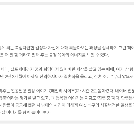
게 되는 복잡다단한 감정과 자신에 대해 되돌아보는 과정을 섬세하게 그린 책이다
은 더 잘 할 거라고 말해 주는 긍정 육아의 에너지를 느낄 수 있다.
대, 칠포세대까지 꿈과 희망마저 잃어버린 세상을 살고 있는 때에, 여기 삼 
낸 2년 2개월이 아까워 전역하자마자 결혼식을 올리고, 신혼 초에 “우리 앞으로
려주는 알콩달콩 일상 이야기 《패밀리 사이즈》가 시즌 2로 돌아왔다. 네이버 웹
툰’이라는 평가를 받고 있고, 그 행복한 이야기는 지금도 ‘진행 중’이다. 단행본
사람들이 궁금해 했던 사 남매의 사진이 더해져 여섯 식구의 시끌벅적한 일상을 
 삶 이야기를 함께 들여다보자.