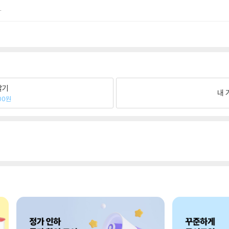
.
팔기
내 
00원