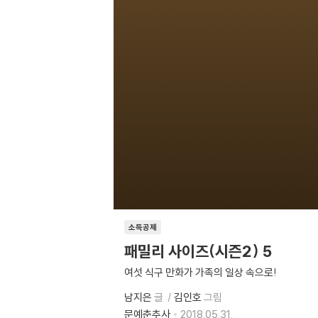
소득공제
패밀리 사이즈(시즌2) 5
여섯 식구 만화가 가족의 일상 속으로!
남지은
글
김인호
그림
문예춘추사
2018.05.31.