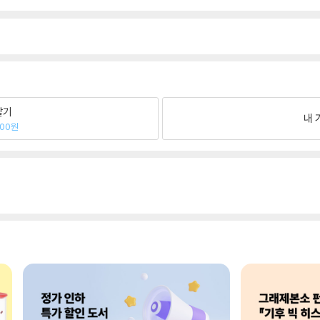
팔기
내 
500원