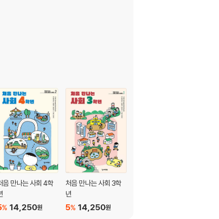
처음 만나는 사회 4학
처음 만나는 사회 3학
초등 사회 진짜 문해력
년
년
6-1
5
14,250
5
14,250
10
12,600
%
%
%
원
원
원