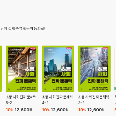
생님의 실제 수업 활동이 동화로!
력
초등 사회 진짜 문해력
초등 사회 진짜 문해력
초등 사회 진짜 문해력
5-2
4-2
3-2
10
12,600
10
12,600
10
12,600
%
%
%
원
원
원