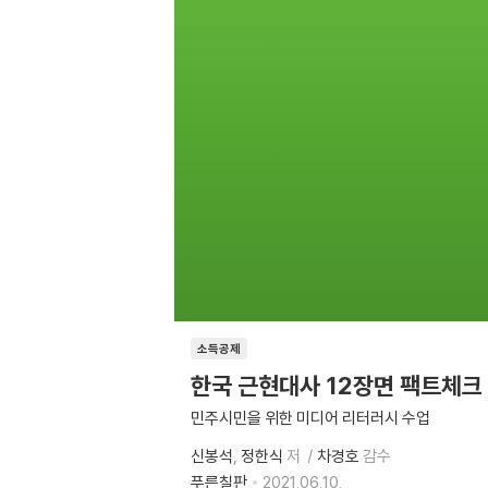
소득공제
한국 근현대사 12장면 팩트체크
민주시민을 위한 미디어 리터러시 수업
신봉석
정한식
저
차경호
감수
푸른칠판
2021.06.10.