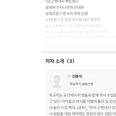
1장 근현대사 팩트체크
일제와 우리나라의 근대화
일제강점기 한국의 경제 상황
3·1운동으로 독립 의지를 알린 한국인
민주공화국의 시작, 대한민국임시정부
최고의 무장 독립투쟁, 봉오동·청산리전투
일제 침략전쟁에 강제 동원된 한국인
아직 끝나지 않은 일본군‘위안부’ 문제
일본이 주장하는 독도 영유권
저자 소개
3
2장 현대사 팩트체크
우리 삶을 바꾼 해방 후 3년
제주4·3이 역사에 남긴 교훈
저
신봉석
강제징용 피해자의 눈물과 한일 협정
관심작가 알림신청
5월의 기억, 5·18민주화운동
학교라는 공간에서 학생들과 함께 역사 수업을
부록 근현대사 수업 활동
고 있다. 아이들과 역사를 어떻게 풀어 갈 것인
그림책으로 생각해 보는 ‘역사 부정’
사 놀이 수업 백과』(공저), 『한국 근현대사 12장면 팩트체크』(공
역사 자료를 활용한 퀴즈 활동
사 방탈출 게임 제작에도 관심이 많다. EBS 