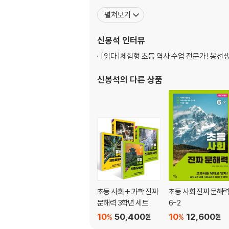
통계자료로 역사적 상황 추측하기
펼쳐보기
영화, 만들기를 활용하기
팩트체크 카드 게임
신봉석
인터뷰
민주시민으로 자라는 민주주의 프로젝트
[읽다]
체험형 초등 역사 수업 전문가! 봉선
나가며
신봉석
의 다른 상품
하나의 사회현상이 된 역사 부정
현대사 속 가짜 뉴스들
참고문헌
초등 사회 + 과학 진짜
초등 사회 진짜 문해
문해력 3학년 세트
6-2
10
50,400
10
12,600
%
%
원
원