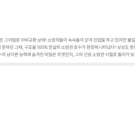
장은 그야말로 아비규환 상태! 소방차들이 속속들이 모여 진압을 하고 있지만 불
지 못하던 그때, 구조율 100% 전설의 소방관 호수가 현장에 나타났다! 상상도 
호수의 남다른 능력에 숨겨진 비밀은 무엇인지, 그의 신임 소방관 시절로 돌아가 보