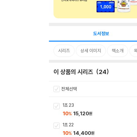
도서정보
시리즈
상세 이미지
책소개
이 상품의 시리즈
24
전체선택
1초 23
10
15,120
%
원
1초 22
10
14,400
%
원