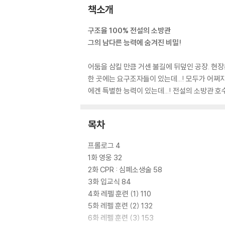
책소개
구조율 100% 전설의 소방관
그의 남다른 능력에 숨겨진 비밀!
어둠을 삼킬 만큼 거센 불길에 뒤덮인 공장. 현
한 곳에는 요구조자들이 있는데...! 모두가 어쩌
에겐 특별한 능력이 있는데...! 전설의 소방관 
목차
프롤로그 4
1화 영웅 32
2화 CPR : 심폐소생술 58
3화 입교식 84
4화 레펠 훈련 (1) 110
5화 레펠 훈련 (2) 132
6화 레펠 훈련 (3) 153