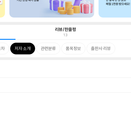
리뷰/한줄평
13
목차
저자 소개
관련분류
품목정보
출판사 리뷰