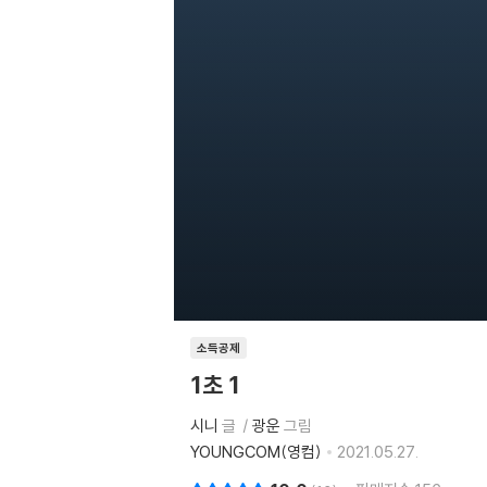
소득공제
1초 1
시니
글
광운
그림
YOUNGCOM(영컴)
2021.05.27.