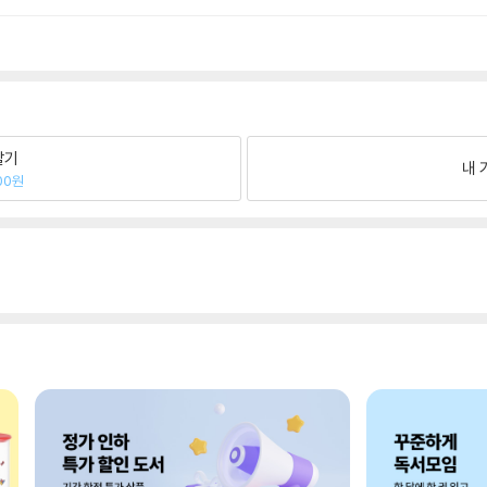
팔기
내 
00원