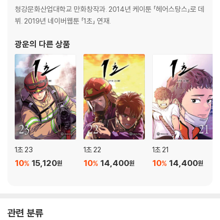
6화 레펠 훈련 (3) 153
청강문화산업대학교 만화창작과. 2014년 케이툰 「헤어스탕스」로 데
7화 레펠 훈련 (4) 174
뷔. 2019년 네이버웹툰 「1초」 연재.
8화 소방학교 화재지원 (1) 198
9화 220
광운
의 다른 상품
10화 244
11화 261
12화 284
13화 300
후기 318
1초 23
1초 22
1초 21
10
15,120
10
14,400
10
14,400
%
%
%
원
원
원
관련 분류