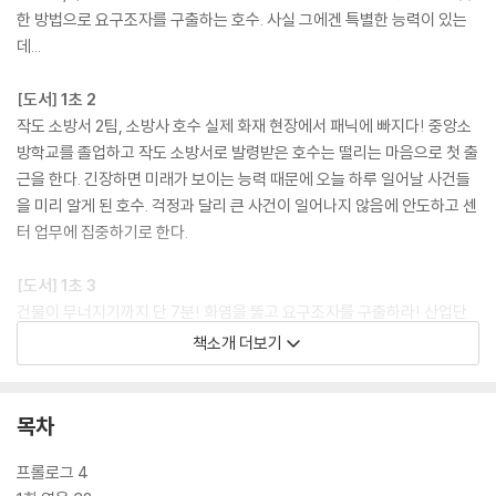
한 방법으로 요구조자를 구출하는 호수. 사실 그에겐 특별한 능력이 있는
데...
[도서] 1초 2
작도 소방서 2팀, 소방사 호수 실제 화재 현장에서 패닉에 빠지다! 중앙소
방학교를 졸업하고 작도 소방서로 발령받은 호수는 떨리는 마음으로 첫 출
근을 한다. 긴장하면 미래가 보이는 능력 때문에 오늘 하루 일어날 사건들
을 미리 알게 된 호수. 걱정과 달리 큰 사건이 일어나지 않음에 안도하고 센
터 업무에 집중하기로 한다.
[도서] 1초 3
건물이 무너지기까지 단 7분! 화염을 뚫고 요구조자를 구출하라! 산업단
지에 대형 화재가 발생했다. 활활 치솟는 불길은 각 구역 소방대가 모두 동
책소개 더보기
원될 만큼 거세다. 호수는 백두진 센터장의 지휘 아래 진압을 시작하고, 침
착하게 불길을 잡아간다. 하지만 불법 자재 때문에 불길은 예상을 훨씬 뛰
어넘어 빠르게 번지고, 건물은 곧 무너지기라도 할 듯 위태롭다. 촌각을 다
목차
투는 상황에서도 소방관들은 요구조자들을 무사히 구출해내고 마무리를
하려는 그때, 호수는 아직 한 명이 건물 내에 고립되어 있음을 알게 되는
프롤로그 4