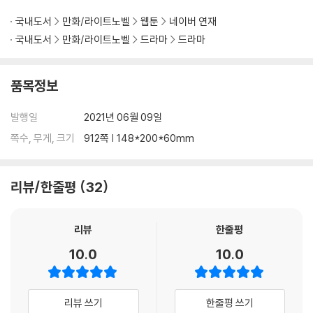
국내도서
만화/라이트노벨
웹툰
네이버 연재
국내도서
만화/라이트노벨
드라마
드라마
품목정보
발행일
2021년 06월 09일
쪽수, 무게, 크기
912쪽 | 148*200*60mm
리뷰/한줄평
32
리뷰
한줄평
10.0
10.0
리뷰 쓰기
한줄평 쓰기