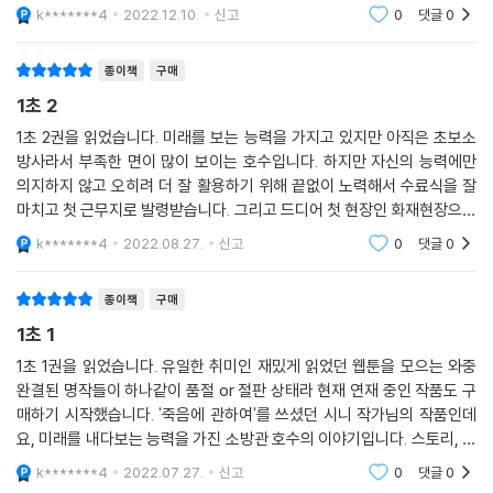
생사를 가르는 화재현장, 구조현장에서 활약하는 모습이 잘 전달되어 좋았
k*******4
2022.12.10.
신고
0
댓글
0
습니다.
종이책
구매
1초 2
1초 2권을 읽었습니다. 미래를 보는 능력을 가지고 있지만 아직은 초보소
방사라서 부족한 면이 많이 보이는 호수입니다. 하지만 자신의 능력에만
의지하지 않고 오히려 더 잘 활용하기 위해 끝없이 노력해서 수료식을 잘
마치고 첫 근무지로 발령받습니다. 그리고 드디어 첫 현장인 화재현장으로
돌입해 소방사로서 활동하기 시작합니다. 1초 2권, 재밌게 읽었습니다.
k*******4
2022.08.27.
신고
0
댓글
0
종이책
구매
1초 1
1초 1권을 읽었습니다. 유일한 취미인 재밌게 읽었던 웹툰을 모으는 와중
완결된 명작들이 하나같이 품절 or 절판 상태라 현재 연재 중인 작품도 구
매하기 시작했습니다. '죽음에 관하여'를 쓰셨던 시니 작가님의 작품인데
요, 미래를 내다보는 능력을 가진 소방관 호수의 이야기입니다. 스토리, 연
출, 작화 어느 하나 빠질 것 없이 좋아서 소방관이라는 직업과 생명의 무게
k*******4
2022.07.27.
신고
0
댓글
0
에 대해 다시