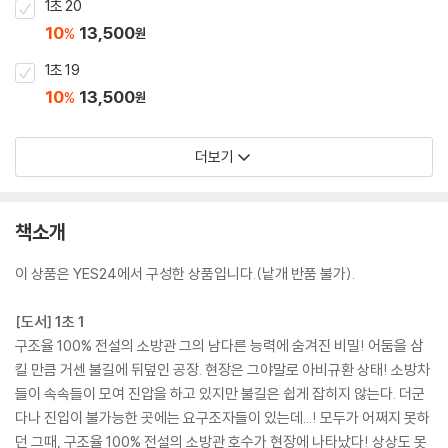
1초 20
10
13,500
%
원
1초 19
10
13,500
%
원
더보기
책소개
이 상품은 YES24에서 구성한 상품입니다.(낱개 반품 불가).
[도서] 1초 1
구조율 100% 전설의 소방관 그의 남다른 능력에 숨겨진 비밀! 어둠을 삼
킬 만큼 거센 불길에 뒤덮인 공장. 현장은 그야말로 아비규환 상태! 소방차
들이 속속들이 모여 진압을 하고 있지만 불길은 쉽게 잡히지 않는다. 더군
다나 진입이 불가능한 곳에는 요구조자들이 있는데...! 모두가 어쩌지 못하
던 그때, 구조율 100% 전설의 소방관 호수가 현장에 나타났다! 상상도 못