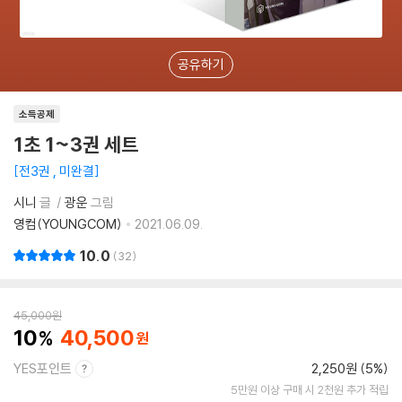
공유하기
소득공제
1초 1~3권 세트
전3권 , 미완결
시니
글
광운
그림
영컴(YOUNGCOM)
2021.06.09.
10.0
32
45,000
원
10
40,500
YES포인트
2,250원 (5%)
5만원 이상 구매 시 2천원 추가 적립