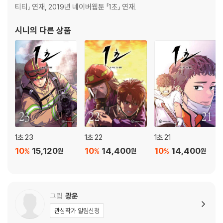
티티」 연재, 2019년 네이버웹툰 「1초」 연재.
4화 레펠 훈련 (1) 110
5화 레펠 훈련 (2) 132
시니
의 다른 상품
6화 레펠 훈련 (3) 153
7화 레펠 훈련 (4) 174
8화 소방학교 화재지원 (1) 198
9화 220
10화 244
11화 261
12화 284
13화 300
후기 318
1초 23
1초 22
1초 21
10
15,120
10
14,400
10
14,400
%
%
%
원
원
원
프롤로그 4
1화 영웅 32
2화 CPR : 심폐소생술 58
3화 입교식 84
그림
광운
4화 레펠 훈련 (1) 110
관심작가 알림신청
5화 레펠 훈련 (2) 132