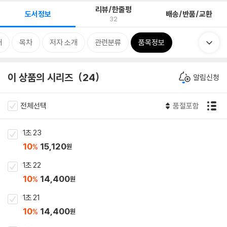
리뷰/한줄평
도서정보
배송/반품/교환
32
개
목차
저자 소개
관련분류
품목정보
이 상품의 시리즈
24
알림신청
전체선택
품절포함
1초 23
10
15,120
%
원
1초 22
10
14,400
%
원
1초 21
10
14,400
%
원