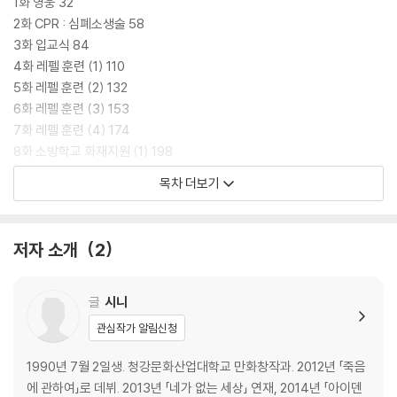
데...
1화 영웅 32
2화 CPR : 심폐소생술 58
3화 입교식 84
4화 레펠 훈련 (1) 110
5화 레펠 훈련 (2) 132
6화 레펠 훈련 (3) 153
7화 레펠 훈련 (4) 174
8화 소방학교 화재지원 (1) 198
9화 220
목차 더보기
10화 244
11화 261
12화 284
저자 소개
2
13화 300
후기 318
글
시니
프롤로그 4
관심작가 알림신청
1화 영웅 32
1990년 7월 2일생. 청강문화산업대학교 만화창작과. 2012년 「죽음
2화 CPR : 심폐소생술 58
에 관하여」로 데뷔. 2013년 「네가 없는 세상」 연재, 2014년 「아이덴
3화 입교식 84