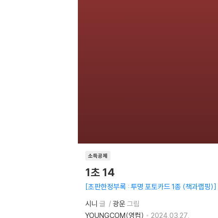
소득공제
1초 14
초판한정부록 : 투명 포토카드 1종 (책과랩핑)
시니
글
광운
그림
YOUNGCOM(영컴)
2024.03.27.