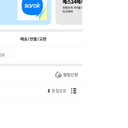
배송/반품/교환
리뷰
알림신청
품절포함