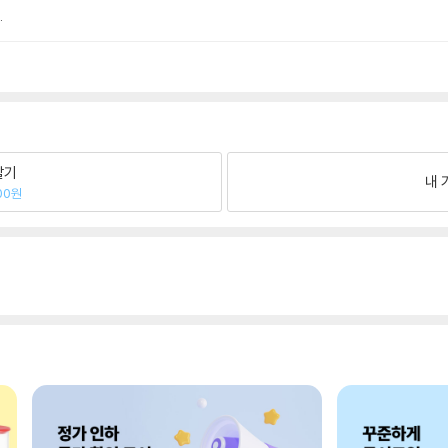
.
팔기
내 
00원