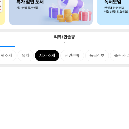
리뷰/한줄평
7
책소개
목차
저자 소개
관련분류
품목정보
출판사 