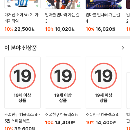
매거진 조이 Vol.3 : 가
엄마를 만나러 가는 길
엄마를 만나러 가는 길
엄
비지타임
3
4
2
10
22,500
10
16,020
10
16,020
1
%
%
%
원
원
원
이 분야 신상품
소꿉친구 컴플렉스 4~
소꿉친구 컴플렉스 5
소꿉친구 컴플렉스 4
별
5권 스페셜 세트
판
10
14,400
10
14,400
%
%
원
원
10
39,600
1
%
원