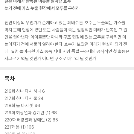
같은 미래가 반복된 이유를 알아낸 호수
늦기 전에 가스 누출 현장에서 모두를 구하라
원인 미상의 무언가가 존재하고 있는 폐배수관. 호수는 누출되는 가스를
막지 못해 현장에 있던 모든 사람들이 죽는 절망적인 미래가 반복된 그 원
인을 알아낸다. 아이들뿐만 아니라 구조 현장에 있는 모두를 구하려면 더
늦어지기 전에 서둘러 알려야 한다. 호수가 보았던 미래가 현실이 되기 전
에! 일명 놀이공원 가스 중독 사태. 시광 특별 구조대의 공식적인 첫 출동은
사고로 기억될 것인가 아니면 구조로 마무리 될 것인가.
목차
216화 하나 다시 하나 6
217화 하나 다시 둘 24
218화 둘 다시 셋 46
219화 허광열과 강예린 (1) 68
220화 허광열과 강예린 (2) 85
221화 봄 (1) 106