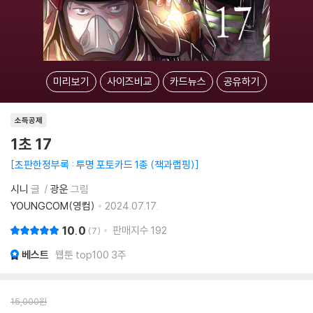
미리보기
사이즈비교
카드뉴스
공유하기
소득공제
1초 17
초판한정부록 : 투명 포토카드 1종 (책과랩핑)
시니
글
광운
그림
YOUNGCOM(영컴)
2024.07.17.
10.0
판매지수
192
7
베스트
웹툰 top100 3주
15,000
원