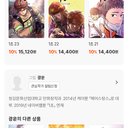
1초 23
1초 22
1초 21
10
15,120
10
14,400
10
14,400
%
%
%
원
원
원
그림
광운
관심작가 알림신청
청강문화산업대학교 만화창작과. 2014년 케이툰 「헤어스탕스」로 데
뷔. 2019년 네이버웹툰 「1초」 연재.
광운
의 다른 상품