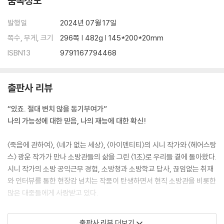
품목정보
발행일
2024년 07월 17일
쪽수, 무게, 크기
296쪽 | 482g | 145*200*20mm
ISBN13
9791167794468
출판사 리뷰
“있죠. 절대 변치 않을 동기부여가”
나의 가능성에 대한 믿음, 나의 재능에 대한 확신!
〈죽음에 관하여〉, 〈네가 없는 세상〉, 〈아이덴티티〉의 시니 작가와 〈헤어스탕
스〉 광운 작가가 만나 소방관들의 삶을 그린 〈1초〉로 우리들 곁에 돌아왔다.
시니 작가의 소방 공익근무 경험, 소방청과 소방학교 답사, 끊임없는 취재
와 인터뷰를 통한 현장감 넘치는 작품이 탄생하면서 현직 소방관을 비롯한
많은 대중들에게 사랑받고 있다.
보통 소방관이라고 하면 화재 현장을 진압하는 모습을 떠올리기 마련이지
출판사 리뷰 더보기