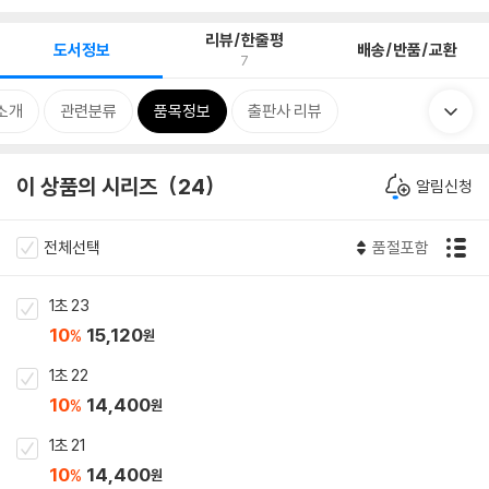
리뷰/한줄평
도서정보
배송/반품/교환
7
소개
관련분류
품목정보
출판사 리뷰
이 상품의 시리즈
24
알림신청
전체선택
품절포함
1초 23
10
15,120
%
원
1초 22
10
14,400
%
원
1초 21
10
14,400
%
원