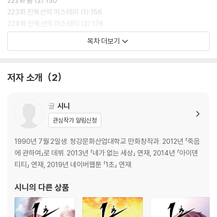
222화 봄 (2) 130
223화 진둑산의 미스테리 (1) 156
224화 진둑산의 미스테리 (2) 176
225화 진둑산의 미스테리 (3) 198
목차 더보기
226화 진둑산의 미스테리 (4) 214
227화 남자 (1) 238
228화 남자 (2) 258
저자 소개
2
229화 X 280
글
시니
관심작가 알림신청
1990년 7월 2일생. 청강문화산업대학교 만화창작과. 2012년 「죽음
에 관하여」로 데뷔. 2013년 「네가 없는 세상」 연재, 2014년 「아이덴
티티」 연재, 2019년 네이버웹툰 「1초」 연재.
시니
의 다른 상품