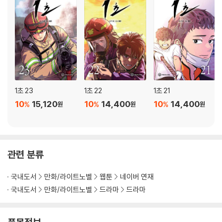
1초 23
1초 22
1초 21
10
15,120
10
14,400
10
14,400
%
%
%
원
원
원
관련 분류
국내도서
만화/라이트노벨
웹툰
네이버 연재
국내도서
만화/라이트노벨
드라마
드라마