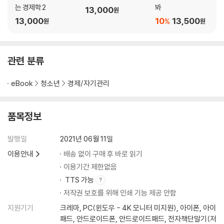
는 경제학 2
봐
13,000
원
13,000
10
13,500
%
원
원
관련 분류
eBook
청소년
경제/자기관리
품목정보
발행일
2021년 06월 11일
이용안내
배송 없이 구매 후 바로 읽기
이용기간 제한없음
TTS 가능
저작권 보호를 위해 인쇄 기능 제공 안함
지원기기
크레마, PC(윈도우 - 4K 모니터 미지원), 아이폰, 아이
패드, 안드로이드폰, 안드로이드패드, 전자책단말기(저