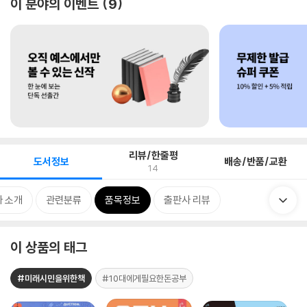
이 분야의 이벤트
9
리뷰/한줄평
도서정보
배송/반품/교환
14
 소개
관련분류
품목정보
출판사 리뷰
이 상품의 태그
#미래시민을위한책
#10대에게필요한돈공부