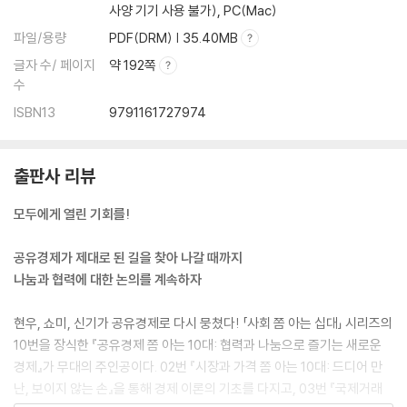
사양 기기 사용 불가), PC(Mac)
파일/용량
PDF(DRM) | 35.40MB
글자 수/ 페이지
약 192쪽
수
ISBN13
9791161727974
출판사 리뷰
모두에게 열린 기회를!
공유경제가 제대로 된 길을 찾아 나갈 때까지
나눔과 협력에 대한 논의를 계속하자
현우, 쇼미, 신기가 공유경제로 다시 뭉쳤다! 「사회 쫌 아는 십대」 시리즈의
10번을 장식한 『공유경제 쫌 아는 10대: 협력과 나눔으로 즐기는 새로운
경제』가 무대의 주인공이다. 02번 『시장과 가격 쫌 아는 10대: 드디어 만
난, 보이지 않는 손』을 통해 경제 이론의 기초를 다지고, 03번 『국제거래