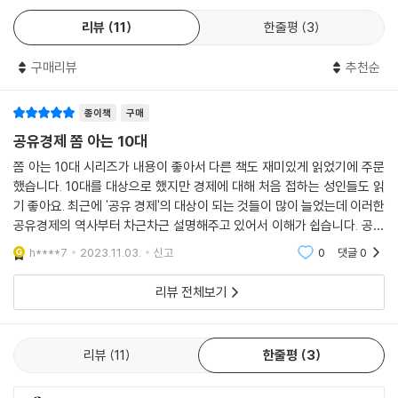
본다. 함께니까 그 길이 고단하지만은 않다. 서로 머리 맞대고 고민하고, 또
리뷰
11
한줄평
3
새로운 질문을 만들어 답을 찾아가다 보니 어느새 터널같이 어두웠던 공유
경제의 실체가 조금씩 선명하게 눈에 들어온다. 그리고 각자가 생활에서
구매리뷰
추천순
실행해 볼 방법까지 깨닫는다. 역시 함께하는 길은 즐겁다. 공유경제의 내
일도 이렇게 함께 헤쳐가다 보면 더욱 넓고 밝게 제자리를 찾아가지 않을
종이책
구매
까. 공유경제의 진짜 얼굴, 공유경제의 빛과 그림자, 되살려야 할 공유경제
의 진정한 가치를 알고 싶다면 신기와 현우와 쇼미가 한자리에 모여 논의
공유경제 쫌 아는 10대
하는 『공유경제 쫌 아는 10대』에 동석해 보자.
쫌 아는 10대 시리즈가 내용이 좋아서 다른 책도 재미있게 읽었기에 주문
했습니다. 10대를 대상으로 했지만 경제에 대해 처음 접하는 성인들도 읽
기 좋아요. 최근에 '공유 경제'의 대상이 되는 것들이 많이 늘었는데 이러한
무엇을 공유하는 걸까?
공유경제의 역사부터 차근차근 설명해주고 있어서 이해가 쉽습니다. 공유
경제가 환경적인 면에서도 장점이 있다는 점은 생각해보지 못한 관점이라
h****7
2023.11.03.
신고
0
댓글
0
흥미로웠어요.
공유주택, 공유차량, 공유사무실, 공유주방…. 최근 ‘공유’를 단 단어들을
이곳저곳에서 접한다. 과연 무엇을 공유하는 걸까. 그리고 공간을 공유하
리뷰 전체보기
고, 물건을 공유하면 모두 공유경제라고 칭할 수 있을까?
공유경제란 내 것을 다른 사람이, 또는 다른 사람의 것을 내가 사용할 수 있
리뷰
11
한줄평
3
게 해 주는 시스템이다. 한마디로, 나에게 잘 타지 않는 자전거가 있다면 친
구들이 필요할 때 언제든 내 걸 빌려서 사용하는 거라고 생각하면 이해가