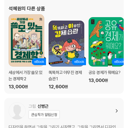
온디맨드 경제, 원하면 무엇이든 언제든지
석혜원
의 다른 상품
긱 경제, 여유시간에 자유로이 일한다고?
협력적 소비, 나누면 커지는 마술
6장 가슴으로 여는 공유경제의 미래
창조하는 가치 〉 파괴되는 가치
참여하면 주인이 된다, 공유경제 협동조합
명분이 충분하면 규제는 풀린다
공유경제가 시민에게 웃음을
내 것을 사용할 때처럼
세상에서 가장 쓸모 있
똑똑하고 야무진 경제
공유 경제가 뭐예요?
일주일 후
는 경제학 2
습관 1
13,000
원
13,000
12,600
원
원
공유의 세계를 키우기 위해
그림
신병근
관심작가 알림신청
디자인을 하면서 그림을 그리기 시작했고, 그림을 그리면서 디자인