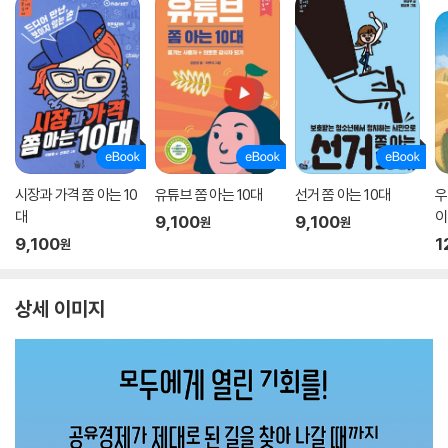
시장과 가격 쫌 아는 10
유튜브 쫌 아는 10대
선거 쫌 아는 10대
우
대
이
9,100
9,100
원
원
9,100
1
원
상세 이미지