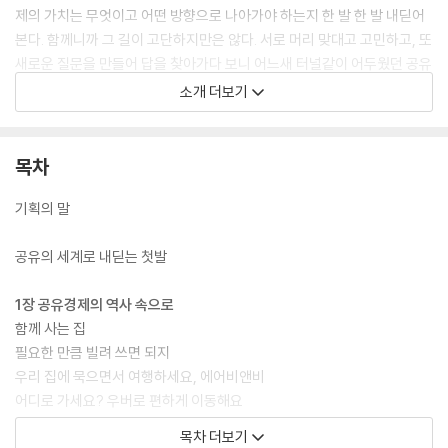
제의 가치는 무엇이고 어떤 방향으로 나아가야 하는지 한 발 한 발 내딛어
본다. 함께니까 그 길이 고단하지만은 않다. 서로 머리 맞대고 고민하고, 또
새로운 질문을 만들어 답을 찾아가다 보니 어느새 터널같이 어두웠던 공유
경제의 실체가 조금씩 선명하게 눈에 들어온다. 그리고 각자가 생활에서
소개 더보기
실행해 볼 방법까지 깨닫는다. 역시 함께하는 길은 즐겁다. 공유경제의 내
일도 이렇게 함께 헤쳐가다 보면 더욱 넓고 밝게 제자리를 찾아가지 않을
까. 공유경제의 진짜 얼굴, 공유경제의 빛과 그림자, 되살려야 할 공유경제
목차
의 진정한 가치를 알고 싶다면 신기와 현우와 쇼미가 한자리에 모여 논의
하는 『공유경제 쫌 아는 10대』에 동석해 보자.
기획의 말
공유의 세계로 내딛는 첫발
1장 공유경제의 역사 속으로
함께 사는 집
필요한 만큼 빌려 쓰면 되지
우리 집에 묵으면서 여행하세요, 에어비앤비
어디로 가세요? 우버로 편하게 이동해요
내 차의 빈자리를 팔아요, 블라블라카
목차 더보기