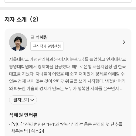
2장 여기저기서 들리는 공유경제의 외침
지구를 위해 아무것도 사지 마세요
저자 소개
2
소득이 줄어도 솟아날 구멍이 있다
소유 대신 경험과 접속
글
석혜원
3장 IT 기술, 공유경제에 날개를 달다
관심작가 알림신청
언제 어디서나 연결되는 세상
샌프란시스코, 공유경제의 진원지
서울대학교 가정관리학과(소비자아동학과)를 졸업하고 연세대학교
공급자와 수요자를 연결하는 플랫폼
경영대학원에서 경제학을 전공했다. 메트로은행 서울지점장 겸 한국
북적북적 요란한 공유경제 플랫폼
대표를 지냈다. 자녀들이 어렸을 때 쉽고 재미있게 경제를 이해할 수
있는 경제 책이 없는 것이 안타까워 글을 쓰기 시작했다. 냉철한 머리
4장 공유경제를 자라게 한 온기와 풍랑
와 따뜻한 가슴의 경제가 만드는 모두가 행복한 사회를 꿈꾸면서 지
지나친 관심과 투자로 퇴색한 공유의 가치
금까지 『시장과 가격 쫌 아는 10대』, 『국제거래와 환율 쫌 아는 10
펼쳐보기
시간에서 경험까지 모든 것을 주고받자
대』, 『돈과 금융 쫌 아는 10대』, 『엎치락뒤치락 세계경제 이야기』,
신뢰가 키운 공유경제 시장
『주식회사 6학년 2반』, 『잘사는 나라 못사는 나라』, 『용돈 좀 올려주
석혜원
인터뷰
혁신과 불법 사이의 아슬아슬한 줄타기
세요』, 『둥글둥글 지구촌 경제 이야기』,
[읽다]
“진짜 범인은 ‘1+1’과 ‘인싸’ 심리?” 용돈 관리의 첫 단추를
채우는 법 | 예스24
5장 경제를 새롭게, 공유경제의 잠재력