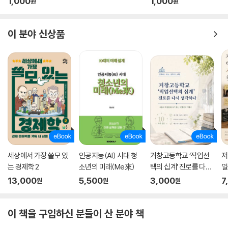
1,000
1,000
원
원
그런데 공유경제 기업의 등장으로 공유경제는 성장했지만 이로 인해 생겨
난 문제점도 만만치 않았다. 공유경제 기업에 대한 기존 산업 종사자들의
반발이 생겨났고, 공유경제가 돈벌이 수단이 되면서 공유경제의 장점이 묻
이 분야 신상품
혀 버리기도 했다. 상업경제의 대안으로 공유경제를 제안했던 로렌스 레식
교수가 이런 변화를 매우 애석하다고 했을 정도다.
공유경제, 무엇으로 출발해 어떻게 성장했을까
공유경제의 시작이라 불리는 ‘에어비앤비’ 이야기를 해 보자. 에어비앤비
를 세운 브라이언 체스키와 조 게비아는 미국 북동부에 위치한 로드아일랜
드주 프로비던스라는 도시에서 대학을 같이 다닌 친구다. 2007년 10월, 2
6세 청년이었던 이들은 보다 큰 도시에서 미래를 준비할 생각을 하고 미국
서부의 도시 샌프란시스코로 갔다. 아직 돈벌이는 하지 못하고 가진 돈은
세상에서 가장 쓸모 있
인공지능(AI) 시대 청
거창고등학교 ‘직업선
저
달랑 1000달러가 남았을 때, 난감한 일이 벌어졌다. 집주인이 월세를 115
는 경제학 2
소년의 미래(Me來)
택의 십계’ 진로를 다시
일
0달러로 올린 것. 살 곳을 잃을 처지가 된 두 사람의 눈에 잘 사용하지 않는
생각하다
13,000
5,500
3,000
7
원
원
원
거실 공간이 들어왔다. ‘거실에 캠핑용 공기 침대(Air Mattress)를 깔고
토스트를 아침 식사로 제공한다면, 돈을 내고 잠잘 사람이 있을까?’ 두 사
이 책을 구입하신 분들이 산 분야 책
람은 이틀 만에 간단한 웹사이트(Airbedandbreakfast.com)를 만들었
고, 하루에 80달러를 내고 거실에서 묵을 세 명의 손님을 받고 무사히 월