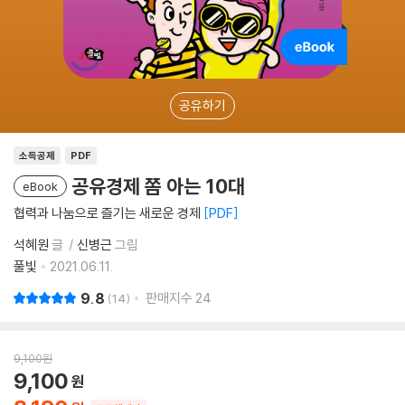
공유하기
소득공제
PDF
공유경제 쫌 아는 10대
eBook
협력과 나눔으로 즐기는 새로운 경제
PDF
석혜원
글
신병근
그림
풀빛
2021.06.11.
9.8
판매지수
24
14
9,100
원
9,100