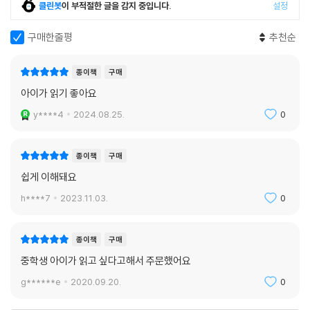
클린봇
이 부적절한 글을 감지 중입니다.
설정
쉽다. 1984년 미국 하버드대학교의 마틴 와이츠먼 교수가 「공유경제, 불
황을 정복하다(The Share Economy, Conquering Stagflation)」라
구매한줄평
추천순
는 논문을 발표했는데, 이 논문에서 공유경제를 “어떤 상품을 여럿이 나누
어 사용하며 효용을 누릴 수 있는 경제”라고 소개했다. 하지만 공유경제는
종이책
구매
2000년대 후반까지 그리 관심을 끌지 못했다. 언제 공유경제에 관심이 생
아이가 읽기 좋아요
긴 걸까?
y****4
2024.08.25.
0
2008년 당시 하버드대학교 교수였던 스탠퍼드대학교 로렌스 레식 교수
가 『리믹스』라는 책에서 이를 다시 다룬 이후다. 이 책에서는 공유경제(Sh
종이책
구매
aring Economy)를 사람들이 “돈을 주고받지 않고 인간관계나 다른 사
쉽게 이해돼요
람을 배려함으로써 느낄 수 있는 만족감을 목적으로 재화와 서비스를 교환
하는 경제 방식”이라고 했다. 마틴 와이츠먼 교수가 1984년에 발표한 자
h****7
2023.11.03.
0
신의 논문에서 ‘the share economy’라고 공유경제를 언급한 것과 달
리, 우리가 지금 사용하는 공유경제를 뜻하는 ‘sharing economy’는 로
종이책
구매
렌스 레식 교수가 2008년에 펴낸 논문 이후에 정착되었다. 로렌스 레식
중학생 아이가 읽고 싶다고해서 주문했어요
교수는 돈을 벌기 위해 생산된 재화나 서비스를 구매하여 소유하는 경제
방식인 상업경제가 아니어도 공유경제를 통해서 효용을 만들어 낼 수 있다
g******e
2020.09.20.
0
는 걸 강조했다.