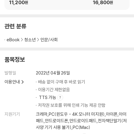
11,200
16,800
원
원
관련 분류
eBook
청소년
인문/사회
품목정보
발행일
2022년 04월 26일
이용안내
배송 없이 구매 후 바로 읽기
이용기간 제한없음
TTS 가능
저작권 보호를 위해 인쇄 기능 제공 안함
지원기기
크레마,PC(윈도우 - 4K 모니터 미지원),아이폰,아이
패드,안드로이드폰,안드로이드패드,전자책단말기(저
사양 기기 사용 불가),PC(Mac)