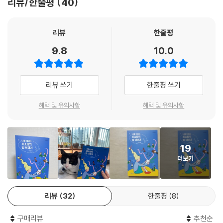
리뷰/한줄평
40
를 들면 인터넷으로 중고물품을 거래하는 일은 지금의 어른들이 어릴 때만
해도 상상하지 못한 현실이다. 그만큼 급변하는 환경에 따라 청소년 시기
에 법을 알아야 한다는 필요성이 커지고 있다.
리뷰
한줄평
이 책은 가정과 학교, 사회와 가상공간에서 꼭 알아야 할 기초 법을 알기 쉽
9.8
10.0
게 강의식으로 설명하고 있다. 저자가 강연에서 만난 청소년들이 궁금해하
는 질문을 토대로 실생활에서 접하는 사례를 예를 들어 이야기를 흥미롭게
이끌어 간다.
리뷰 쓰기
한줄평 쓰기
혜택 및 유의사항
혜택 및 유의사항
19
더보기
리뷰
32
한줄평
8
구매리뷰
추천순