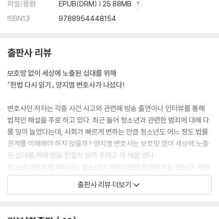
파일/용량
EPUB(DRM) | 25.88MB
ISBN13
9788954448154
출판사 리뷰
보호망 없이 세상에 노출된 십대를 위해
『헌법 다시 읽기』 양지열 변호사가 나섰다!
변호사인 저자는 각종 사건 사고와 관련해 방송 출연이나 인터뷰를 통해
법적인 해설을 주로 하고 있다. 최근 들어 청소년과 관련한 범죄에 대해 다
룰 일이 늘었다는데, 사회가 빠르게 변하는 만큼 청소년도 어느 정도 법률
관계를 이해해야 하지 않을까? 양지열 변호사는 보호망 없이 세상에 노출
된 십대를 위해 법을 친절히 알려 주려고 이 책을 썼다.
청소년 대상의 범죄에서는 청소년이 가해자로만 등장하지는 않는다. 가정
폭력에 시달리거나 청소년을 대상으로 한 경제 범죄, 성범죄의 피해자가
출판사 리뷰 더보기
되는 일도 종종 있다. 가정이나 학교, 사회에서 미처 깨닫지 못한 채 범죄와
맞닥뜨리는 일도 잦아졌다. 요즘은 청소년도 예외 없이 스마트폰을 들고
다니다 보니 준비도 안 된 채 사회로 직접 뛰어드는 일이나 마찬가지다. 예