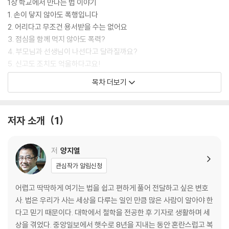
1장 학교에서 만나는 법 이야기
1. 손이 닿지 않아도 폭행입니다
2. 어리다고 무조건 용서받을 수는 없어요
3. 점심을 함께 먹지 않아도 폭력?
4. 부모님과 선생님이 나선다고 달라질까요?
5. 신고도 조치도 억울하다고요!
목차 더보기
2장 가정에서 만나는 법 이야기
1. 호적에서 지워 버린다는데요?
2. 엄마가 내 인생에 간섭할 권리가 있다?
저자 소개
1
3. 아빠가 엄마를 때려요!
4. 삼촌의 손길이 싫어요!
저
양지열
3장 가상공간에서 만나는 법 이야기
관심작가 알림신청
1. 가상공간에서 법의 자리를 찾다
2. 현실보다 가혹한 사이버 세계
어렵고 딱딱하게 여기는 법을 쉽고 편하게 풀어 전달하고 싶은 변호
3. ‘현질’ 없이 할 수 없는 게임?
사. 법은 우리가 사는 세상을 다루는 일인 만큼 많은 사람이 알아야 한
다고 믿기 때문이다. 대학에서 철학을 전공한 후 기자로 생활하며 세
4장 사회에서 만나는 법 이야기
상을 겪었다. 중앙일보에서 햇수로 8년을 지내는 동안 혼란스럽고 복