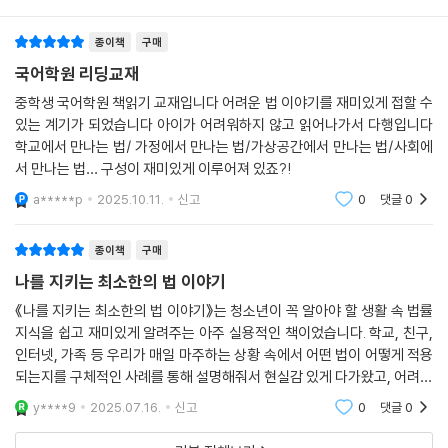
종이책
구매
국어학원 리딩교재
중학생 국어학원 책읽기 교재입니다 어려운 법 이야기를 재미있게 접할 수
있는 계기가 되었습니다 아이가 어려워하지 않고 읽어나가서 다행입니다
학교에서 만나는 법/ 가정에서 만나는 법/가상공간에서 만나는 법/사회에
서 만나는 법… 구성이 재미있게 이루어져 있죠?!
a*****p
2025.10.11.
신고
0
댓글
0
종이책
구매
나를 지키는 최소한의 법 이야기
《나를 지키는 최소한의 법 이야기》는 청소년이 꼭 알아야 할 생활 속 법률
지식을 쉽고 재미있게 알려주는 아주 실용적인 책이었습니다. 학교, 친구,
인터넷, 가족 등 우리가 매일 마주하는 상황 속에서 어떤 법이 어떻게 적용
되는지를 구체적인 사례를 통해 설명해줘서 현실감 있게 다가왔고, 어려울
수 있는 법 개념들도 친절하고 명확한 설명 덕분에 부담 없이 이해할 수 있
y****9
2025.07.16.
신고
0
댓글
0
었습니다