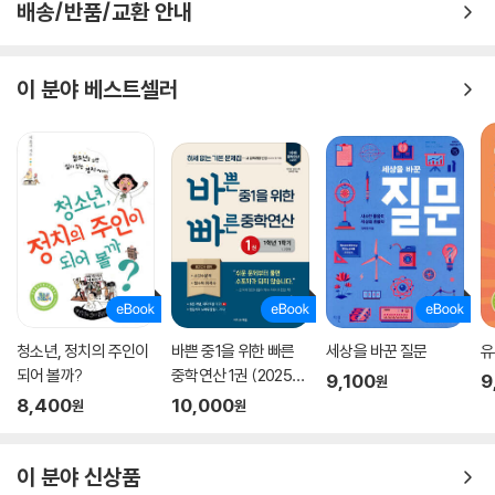
배송/반품/교환 안내
이 분야 베스트셀러
청소년, 정치의 주인이
바쁜 중1을 위한 빠른
세상을 바꾼 질문
유
되어 볼까?
중학연산 1권 (2025
9,100
9
원
년)
8,400
10,000
원
원
이 분야 신상품