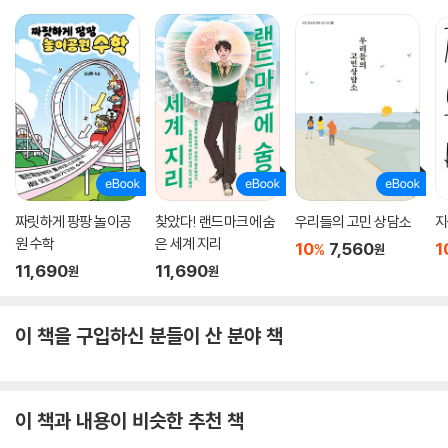
짜릿하게 팡팡 놀이공
찾았다! 랜드마크에 숨
우리들의 고민 상담소
지
원 수학
은 세계 지리
10
7,560
1
%
원
11,690
11,690
원
원
이 책을 구입하신 분들이 산 분야 책
이 책과 내용이 비슷한 추천 책