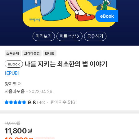
미리보기
파트너샵
공유하기
소득공제
크레마클럽
EPUB
나를 지키는 최소한의 법 이야기
eBook
EPUB
양지열
저
자음과모음
2022.04.26.
9.8
판매지수
516
40
11,800
원
11,800