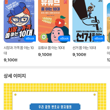
시장과 가격 쫌 아는 10
유튜브 쫌 아는 10대
선거 쫌 아는 10대
우
대
이
9,100
9,100
원
원
9,100
1
원
상세 이미지