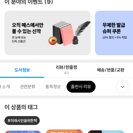
이 분야의 이벤트
9
리뷰/한줄평
도서정보
배송/반품/교환
40
 소개
관련분류
품목정보
출판사 리뷰
이 상품의 태그
#미래시민을위한책