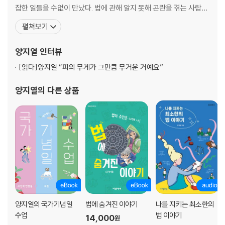
1. 복잡한 인간관계를 도와주는 법
잡한 일들을 수없이 만났다. 법에 관해 알지 못해 곤란을 겪는 사람들
2. 내 맘대로 할 수 있는 게 없네?
이 많았다. 갈등을 해결하기 위해 마련해 놓은 법과 제도에 관한 궁금
펼쳐보기
3. 부자가 되고 싶으세요?
증이 법조인의 길로 들어서게 만들었다. 더 많은 사람이 올바른 법으
4. 미래를 만드는 법?
로 문제를 풀 수 있기를 바라고 있다. 출판과 강연, 방송 매체를 통해
양지열
인터뷰
5. ‘알바’도 근로자입니다
법을 쉽게 해석해주는 일에 매달리고 있다. 지
6. 억울한 일은 그냥 넘어가지 마세요
[읽다]
양지열 “피의 무게가 그만큼 무거운 거예요”
양지열
의 다른 상품
양지열의 국가기념일
법에 숨겨진 이야기
나를 지키는 최소한의
수업
법 이야기
14,000
원