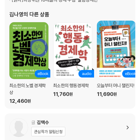
사회권: 최소한 인간다운 삶은 보장해 줘
김나영
의 다른 상품
자유권과 사회권 사이에서
2. 평등권, 법 앞의 평등
평등권: 법 앞에서는 누구나 평등하다
재판은 공정해야 해
취업의 평등 vs 고용의 자유
3. 참정권, 사회의 주체로 인정받는 징표
참정권 보장의 역사
모든 사람이 참정권을 가지기까지
최소한의 노벨 경제학
최소한의 행동경제학
오늘부터 머니 챌린지!
상
11,760
11,690
원
원
4. 청구권, 내 권리를 지켜줘
12,460
원
기본권 보장을 위한 수단
헌법소원
글
김택수
4장. 법이 추구하는 목적
관심작가 알림신청