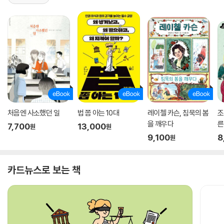
처음엔 사소했던 일
법 쫌 아는 10대
레이첼 카슨, 침묵의 봄
조
을 깨우다
른
7,700
13,000
원
원
9,100
8
원
카드뉴스로 보는 책