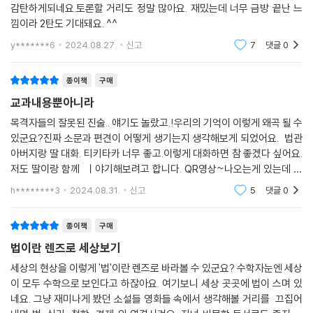
감탄하게되네요.토론할 거리도 정말 많아요. 재밌는데 너무 금방 끝난 느
낌이라 2탄도 기대돼요. ^^
책에서 소개한 여러 가지 사건과 에피소드를 통해 ‘법의 매력’에 빠져 보자.
각 챕터마다 있는 [나영쌤과 함께 생각을 나눠 봐!] 질문에 답하다 보면, 세
y*******6
2024.08.27.
신고
7
댓글
0
상을 바라보는 관점이 넓어지고 제도와 법을 올바르게 이해하는 시각이 키
워질 것이다.
종이책
구매
교과내용뿐아니라
목격자들의 잘못된 진술.. 얘기도 놀랐고.!우리의 기억이 이렇게 왜곡 될 수
있군요?진짜 소문과 편견이 어떻게 생기는지 생각해보게 되었어요. 법관
아버지랑 딸 대화. 티키타카 너무 좋고.이렇게 대화하면 참 좋겠다 싶어요.
저도 딸이랑 함께 ㅣ야기해보려고 합니다. QR영상~나오는게 있는데 첨
에 그거보고 물꼬를 터서~~ 재밌게 토론이 시작되었어요.
h********3
2024.08.31.
신고
5
댓글
0
종이책
구매
법이란 렌즈로 세상보기
세상의 현상을 이렇게 '법'이란 렌즈로 바라볼 수 있군요? 수학자눈엔 세상
이 모두 수학으로 보인다고 하잖아요. 여기보니 세상 곳곳에 법이 스며 있
네요. 그냥 재미나게 봤던 소설들 영화들 속에서 생각해볼 거리를 끄집어