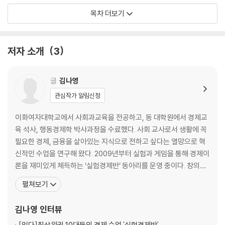
로빈 후드, 존 왕과 마그나 카르타
목차 더보기
시민혁명이 일어나다: 영국 명예혁명, 미국 독립혁명, 프랑스 대혁명
2장. 법과 근대 사회의 탄생
저자 소개
3
1. 시민혁명의 사상적 뒷받침, 사회 계약설
홉스: 왕의 권력은 사회와의 약속에 의해 부여된다
글
김나영
로크: 사유 재산권을 위해 사회 계약을 맺다
관심작가 알림신청
루소: 개인과 개인이 속한 공동체 간에 사회 계약을 맺다
이화여자대학교에서 사회과교육을 전공하고, 동 대학원에서 경제교
2. 시민혁명 이후 이룩된 근대 사회의 모습은?
육 석사, 행동경제학 박사과정을 수료했다. 사회 교사로서 생활에 꼭
개인의 자유를 최대한 보장하라
필요한 경제, 금융을 살아있는 지식으로 전하고 싶다는 열망으로 혁
최소한 인간답게 살 권리는 보장하라
신적인 수업을 연구해 왔다. 2009년부터 실험과 게임을 통해 경제이
경제는 초기 자본주의, 정치는 야경국가
론을 재미있게 체득하는 ‘실험경제반’ 동아리를 운영 중이다. 창의적
인 수업방식과 성과를 인정받아 2024년 금융의 날 대통령표창, 202
펼쳐보기
3장. 법이 보호하는 우리의 권리
4년 및 2019년 대한민국경제교육 대상 ‘경제교육단체협의회 회장
상’ 등 다수의 경제금융교육 상을 수여 받았다. 한국개발연구원(KD
김나영
인터뷰
1. 자유권과 사회권
I), 기획재정부, 금융감독원, 교육부, 한국교육개발원(K
자유권: 날 내버려둬
[읽다]
최상위권 10대들의 경제 수업 '실험경제반'