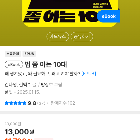
카드뉴스
공유하기
소득공제
EPUB
법 쫌 아는 10대
eBook
왜 생겨났고, 왜 필요하고, 왜 지켜야 할까?
EPUB
김나영
김택수
글
방상호
그림
풀빛
2025.01.15.
9.8
판매지수
102
37
13,000
원
13,000