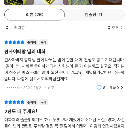
에 적용할 수 있게 도와준다.
3
리뷰
26
한줄평
11
“법 없이도 살 사람은 선한 사람일까?”
“자유권과 사회권, 무엇이 더 중요할까?”
구매리뷰
추천순
“목격자의 진술은 어디까지 믿어야 할까?”
시각을 넓히고 생각을 키우는 탁월한 질문들!
종이책
구매
법은 인간의 기본권과 생명, 재산을 보호하는 순기능이 있지만, 잘못 사용
판사아빠랑 딸의 대화
하면 누군가에겐 회복할 수 없을 지경의 엄청난 피해를 입힌다. 그래서 법
판사아버지 중학생 딸이 나누는 법에 관한 대화. 컨셉도 좋고 기대됩니다.
을 제대로 알고 적용하는 것이 무엇보다 중요하기에 법관들은 법 적용에
딸이 법, 사회를 좋아하게되서 사회샘이 된 거 아닐까도 싶고요. 작가분
신중할 수밖에 없다. 점점 형벌과 처벌의 과정이 신중해지고, 복잡해지지
이 청소년 베스트셀러 많이 쓰신 분이더라고요. 재밌을거같아요. 주문했
는 이유다.
습니다. 나중에 읽고서도 리뷰남길게요.
c*****4
2024.08.21.
신고
8
댓글
0
법은 시대의 변화에 맞춰서 법 적용과 법리 해석이 달라지기도 하고, 헌법
소원을 통해서 기존의 법이 개정되거나 폐지되기도 한다. 법은 이처럼 인
종이책
구매
간의 삶 속에서 살아 움직이는 학문이기 때문에 제대로 잘 알고 적용하는
2탄도 내 주세요!
것만큼이나 새로운 시각을 가지고 여러 입장에서 생각해 보는 노력 또한
필요하다. 그래야 개인의 기본권이 침해받는 일이 사라지고, 억울한 희생
대화체라 술술읽히기도 하고 무엇보다 재밌어요.소개된 소설, 영화, 사건
들이 법과 관련된 주제랑 정말 똑 잘 맞아서 어떻게 이렇게 연결시켰을까
이 생기지 않기 때문이다.