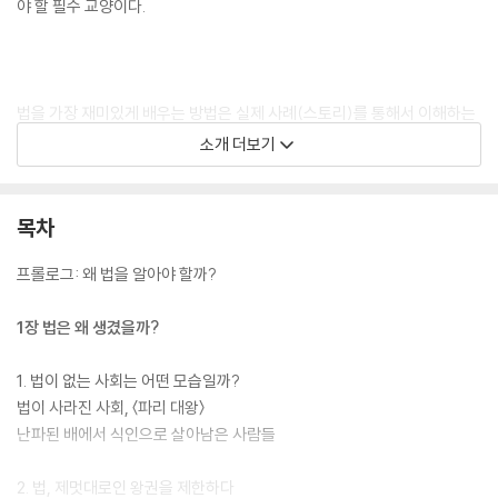
야 할 필수 교양이다.
법을 가장 재미있게 배우는 방법은 실제 사례(스토리)를 통해서 이해하는
것이다. 이 책은 법관인 아빠와 중학생 딸이(현재 사회교사) 영화, 소설, 주
소개 더보기
요 사건들을 이야기 나누며 ‘법이 왜 생겨났고, 왜 필요하며, 왜 지켜야 하
는지’를 이해할 수 있게 구성하였다. 『법 쫌 아는 10대』에는 교과목 이해를
위한 법 지식 정보가 담겼을 뿐만 아니라, ‘법관이 지켜야 할 자세’, ‘다수의
목차
의견은 언제나 정의로울까?’ ‘법이 추구하는 정의란 무엇일까’ 등의 논제를
담아, 이 책 한 권만 읽어도 내신, 논술, 세특 준비를 한 번에 할 수 있다는
프롤로그: 왜 법을 알아야 할까?
장점이 있다. 특별히 본문의 이해를 돕는 유쾌한 삽화는 십 대 청소년들이
어렵게 느낄 만한 법 용어, 판례, 헌법에 보장된 권리 등을 쉽고 재미있게
1장 법은 왜 생겼을까?
이해하는 데 도움을 준다.
1. 법이 없는 사회는 어떤 모습일까?
법이 사라진 사회, 〈파리 대왕〉
난파된 배에서 식인으로 살아남은 사람들
2. 법, 제멋대로인 왕권을 제한하다