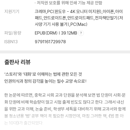
저작권 보호를 위해 인쇄 기능 제공 안함
지원기기
크레마,PC(윈도우 - 4K 모니터 미지원),아이폰,아이
패드,안드로이드폰,안드로이드패드,전자책단말기(저
사양 기기 사용 불가),PC(Mac)
파일/용량
EPUB(DRM) | 39.12MB
ISBN13
9791161729978
출판사 리뷰
‘스토리’와 ‘대화’로 이해하는 법에 관한 모든 것
인권의식과 정의 감각을 높이는 필수 교양 속으로!
한 논문에 따르면, 중학교 사회 교과 단원을 분석해 보면 법 단원이 사회·문
화 단원에 비해 학습량이 많고 시험 출제 빈도도 많다고 한다. 그래서 내신
을 위한 교과 이해, 논술 준비, 학생부 세특을 대비하기 위해 교과서와 함께
볼 청소년용 ‘법’ 공부 책이 꼭 필요한 시점인데, 마침 그러한 책, 《법 쫌 아
는 10대》가 출간되었다.