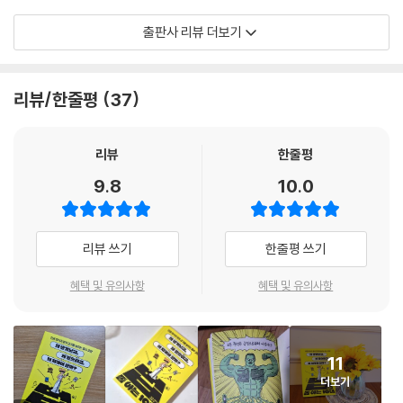
청소년들에게 “법이라는 단어를 들었을 때 무엇이 먼저 떠오르니?”라고
출판사 리뷰 더보기
물으면, 대부분의 아이들은 ‘소송’ ‘처벌’ ‘무서운 것’ ‘감옥’ 등의 단어를 이
야기한다. 이것은 법을 ‘잘못한 사람을 처벌하기 위해 필요한 것’이라고만
생각하기 때문이다.
리뷰/한줄평
37
그러나 법은 모든 사람의 ‘자유와 권리를 보장’해 주기도 하고, ‘사람들 사
이에서 발생하는 다툼을 공정하게 해결’해 정의로운 사회를 만드는 역할도
리뷰
한줄평
한다. 우리 모두는 의식하지 못하는 순간에도 법의 보호 속에 살아가고 있
9.8
10.0
는 것이다. 즉, 법은 사회가 유지되기 위해서 반드시 지켜야 할 강제성을 가
진 최소한의 규칙이며, 동시에 우리를 보호해 주는 도구다. 그래서 책 속에
담긴 법의 본질, 법이 보호하는 권리, 법이 추구하는 정의, 형벌과 처벌의
리뷰 쓰기
한줄평 쓰기
목적, 법관이 사건을 바라볼 때 지켜야 할 원칙 등은 법을 이해하는 데 큰
도움이 된다.
혜택 및 유의사항
혜택 및 유의사항
이 책의 매력은 법 지식을 쉽게 전달하기 위해 ‘대화’ 방식과 ‘스토리의
힘’을 활용한다는 점이다. 『파리 대왕』, 『로빈 훗』, 『동물 농장』 같은 영화부
11
터 실제 일어난 미뇨넷호 사건, 플레시 대 퍼거슨 사건, 캐리 벅 사건, 드레
더보기
퓌스 사건 등을 통해 필수 교양으로서의 법을 재미있게 이해하고 일상 속