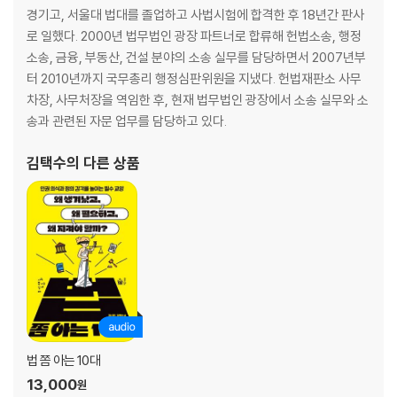
1. 법이 추구하는 ‘정의’란 무엇일까?
경기고, 서울대 법대를 졸업하고 사법시험에 합격한 후 18년간 판사
아리스토텔레스: 각자에게 그의 몫을!
로 일했다. 2000년 법무법인 광장 파트너로 합류해 헌법소송, 행정
벤담: 최대 다수의 최대 행복
소송, 금융, 부동산, 건설 분야의 소송 실무를 담당하면서 2007년부
칸트: 침해할 수 없는 보편적 권리가 있어
터 2010년까지 국무총리 행정심판위원을 지냈다. 헌법재판소 사무
롤스: 무지의 베일을 쓰고 합의해야 해
차장, 사무처장을 역임한 후, 현재 법무법인 광장에서 소송 실무와 소
송과 관련된 자문 업무를 담당하고 있다.
2. 권력 분립이 필요한 이유
법이 정의롭지 못한 사회, 그 원인은?
김택수
의 다른 상품
국가 권력은 나누어져야 해: 권력 분립
3. 다수의 의견은 언제나 정의로울까?
: 다수에 의해 소수가 희생된다면
플레시 대 퍼거슨 사건: 분리하되 평등하다
캐리 벅 사건: 우생학에 의한 소수의 희생
드레퓌스 사건: 단지 유대인이라는 이유만으로
5장. 범죄와 형벌
법 쫌 아는 10대
13,000
원
1. 형벌의 목적은 뭘까?