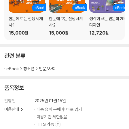
한눈에 보는 전쟁 세계
한눈에 보는 전쟁 세계
생각이 크는 인문학 29
사 1
사 2
디자인
15,000
15,000
12,720
원
원
원
관련 분류
eBook
청소년
인문/사회
품목정보
발행일
2025년 01월 15일
이용안내
배송 없이 구매 후 바로 읽기
이용기간 제한없음
TTS 가능