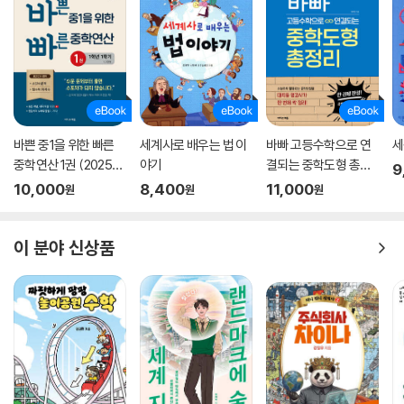
바쁜 중1을 위한 빠른
세계사로 배우는 법 이
바빠 고등수학으로 연
세
중학연산 1권 (2025
야기
결되는 중학도형 총정
9
년)
리
10,000
8,400
11,000
원
원
원
이 분야 신상품