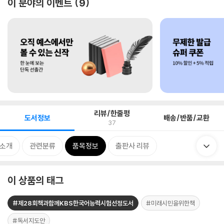
이 분야의 이벤트
9
리뷰/한줄평
도서정보
배송/반품/교환
37
 소개
관련분류
품목정보
출판사 리뷰
이 상품의 태그
#제28회책과함께KBS한국어능력시험선정도서
#미래시민을위한책
#독서지도안