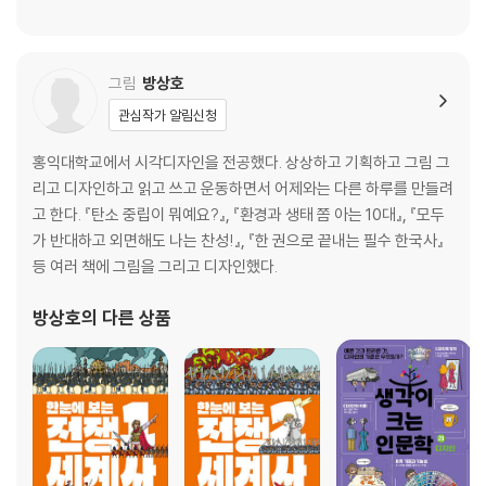
눈에는 눈 이에는 이
예방과 교화를 위한 형벌: 범죄로 인한 이득 + α
그림
방상호
2. 처벌의 어려움
관심작가 알림신청
《죄와 벌》, 진짜 형벌은 무엇인가?
아돌프 아이히만, 유죄인가 무죄인가?
홍익대학교에서 시각디자인을 전공했다. 상상하고 기획하고 그림 그
리고 디자인하고 읽고 쓰고 운동하면서 어제와는 다른 하루를 만들려
3. 생활 속 법과 정의
고 한다. 『탄소 중립이 뭐예요?』, 『환경과 생태 쫌 아는 10대』, 『모두
학교 폭력: 괴롭힘의 이유와 해결
가 반대하고 외면해도 나는 찬성!』, 『한 권으로 끝내는 필수 한국사』
사건을 바라보는 법관이 지켜야 할 원칙
등 여러 책에 그림을 그리고 디자인했다.
에필로그: 법은 감춰진 것들을 찾는 열쇠야!
방상호
의 다른 상품