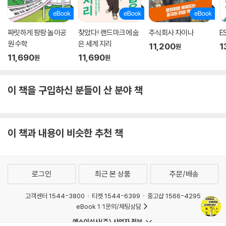
짜릿하게 팡팡 놀이공
찾았다! 랜드마크에 숨
주식회사 차이나
E
원 수학
은 세계 지리
11,200
1
원
11,690
11,690
원
원
이 책을 구입하신 분들이 산 분야 책
이 책과 내용이 비슷한 추천 책
로그인
최근 본 상품
주문/배송
고객센터 1544-3800
티켓 1544-6399
중고샵 1566-4295
eBook 1:1문의/채팅상담
예스이십사(주) 사업자 정보