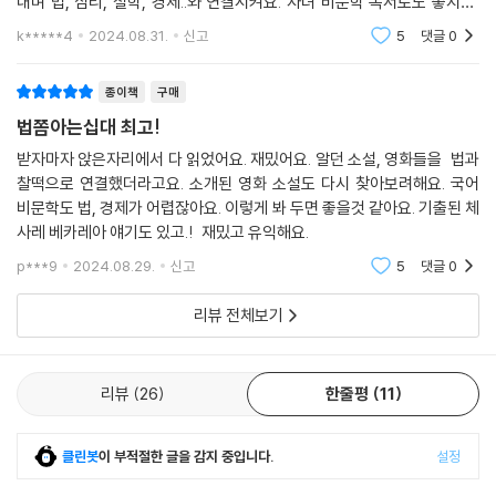
내며 법, 심리, 철학, 경제..와 연결시켜요. 자녀 비문학 독서로도 좋지만,
어른 본인이 읽어도 너무 재밌고 좋아요. 아이랑 대화소재거리도 지인짜
k*****4
2024.08.31.
신고
5
댓글
0
많아지고요.
종이책
구매
법쫌아는십대 최고!
받자마자 앉은자리에서 다 읽었어요. 재밌어요. 알던 소설, 영화들을 법과
찰떡으로 연결했더라고요. 소개된 영화 소설도 다시 찾아보려해요. 국어
비문학도 법, 경제가 어렵잖아요. 이렇게 봐 두면 좋을것 같아요. 기출된 체
사레 베카레아 얘기도 있고.! 재밌고 유익해요.
p***9
2024.08.29.
신고
5
댓글
0
리뷰 전체보기
리뷰
26
한줄평
11
클린봇
이 부적절한 글을 감지 중입니다.
설정