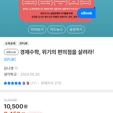
미리보기
카드뉴스
공유하기
소득공제
EPUB
경제수학, 위기의 편의점을 살려라!
eBook
EPUB
김나영
저
생각학교
2024.05.20.
9.9
판매지수
270
77
10,500
원
10,500