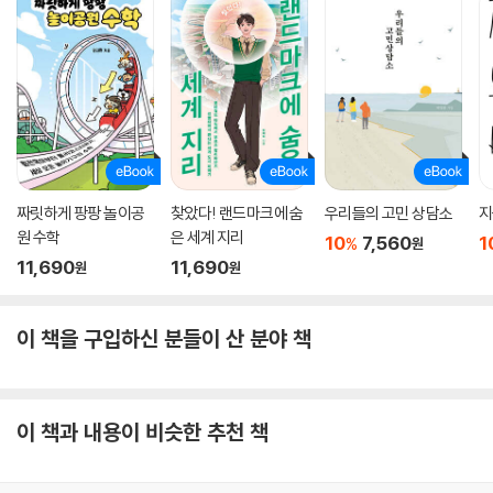
짜릿하게 팡팡 놀이공
찾았다! 랜드마크에 숨
우리들의 고민 상담소
지
원 수학
은 세계 지리
10
7,560
1
%
원
11,690
11,690
원
원
이 책을 구입하신 분들이 산 분야 책
이 책과 내용이 비슷한 추천 책