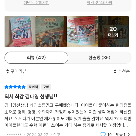
혜택 및 유의사항
혜택 및 유의사항
예쁠수록 잘 팔리니까
이 책의 무지개 중학교 친구들은 자신들의 우정과 추억이 담긴 행복편의점
에코백으로 사람들의 마음을 사로잡는 거야
을 살리기 위해 편의점 이윤을 합리적으로 극대화하는 방법을 찾기 시작한
펀딩 금액 달성! 날로 바빠지는 CEO 5총사
다. 편의점의 CEO가 된 5인방은 소비자 심리, 품목 선택, 가격 결정, 적정
20
나영 샘의 경제경영학 미니 강의?
주문량, 최상의 진열, 이벤트 등, 경제와 경영의 기본을 익히고 그 모든 과
더보기
┗자금 조달, 기업을 키우기 위한 사람들의 도움
정에서 5총사는 경제수학 개념을 하나씩 터득해가간다. 이때 현실과 전혀
경제 속에 숨은 수학?
무관하게 느껴진 함수와 가격, 부등식과 선택, 확률과 금융, 비례와 무역
┗투자, 무엇보다 중요한 건 성장 가능성
등, 알고 보면 일상의 모든 것이 수학을 기반에 두고 있다는 사실을 익힌다.
리뷰
42
한줄평
35
이 책을 통해 경제수학·경영·경제에 대해 체계적으로 사고할 수 있고, 낯선
9장 우리만의 특색으로 브랜딩에서 홍보까지
용어나 개념들도 충분히 이해할 수 있다. 자신만의 사업을 꿈꾸는 청소년
구매리뷰
추천순
들에게 어떻게 아이디어를 구체화하는지 알려주고, 경제와 수학을 아우르
편의점 CEO 5총사만의 고객 이해법
며 세상을 좀더 넓은 시선으로 바라볼 수 있도록 돕는다. 이 책은 직접 중학
우리랑 콜라보한 비스킷이 나온다고?
종이책
구매
교에서 학생들을 가르친 저자가 청소년들의 실질적인 궁금증을 기반으로
희귀하게 만드니까 사람들이 열광해
집필되었기에 현장의 선생님들과 학부모들에게도 유용할 것이다.
역시 최강 김나영 선생님!!
맨날 똑같은 것만 먹는 사람은 없잖아
김나영선생님 네임밸류믿고 구매했습니다. 아이들이 좋아하는 편의점을
판매와 재고 체크를 통해 고객을 알게 돼
현실의 문제를 해결하며 수학적 사고를 배우는,
소재로 경제, 경영, 수학까지 적절히 섞여있는데 이런 생각 어떻게 하신걸
나영 샘의 경제경영학 미니 강의?
무지개 중학교 최상위권 5총사의 첫 《경제수학》 수업!
까요...? 게다가 어른인 제가 읽어도 재미있게 술술 읽혀요. 역시 ?? 저희반
┗브랜드, 도대체 그건 어떤 가치가 있어?
아이들한테도 수학 이런데 쓰이는 거다 하는 증거로 제시할 예정입니다.^
경제 속에 숨은 수학?
우리 주변에 어디에나 볼 수 있는 편의점. 청소년들에게 편의점은 수업이
^
s*******l
2024.03.27.
신고
10
댓글
1