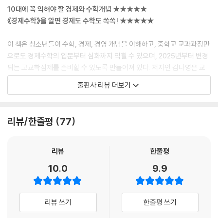
┗제품 개발, 나만의 혁신 만들기
10대에 꼭 익혀야 할 경제와 수학개념 ★★★★★
경제 속에 숨은 수학?
《경제수학》을 알면 경제도 수학도 쏙쏙! ★★★★★
┗생산비용, 상품가격에 기회비용도 담겼다?
이 책은 청소년들이 수학, 경제, 경영 개념을 이해하고, 중학교 교과과정만
7장 행복편의점 CEO가 된 우리들, 할 수 있어
으로도 경제수학의 입문부터 심화까지 익힐 수 있으며, 2025년부터 변경
되는 고교학점제를 준비할 수 있도록 만들어져 있다. 저자인 김나영은 교
경영과정을 통해 문제부터 해결까지 한눈에 보기
육부, 기획재정부, 서울시교육청에서 청소년을 위한 경제금융교육개발을
출판사 리뷰 더보기
CEO의 눈으로 보면 모든 게 달라져
담당했고, 오랫동안 양정중의 스타동아리 ‘실험경제반’ 운영을 통해 청소
봄에는 마스크, 여름엔 손풍기, 계절상품 찾기
년들에게 경제와 현실, 그리고 수학이 연결되어 있음을 보여준 바 있다. 특
편의점 경영자가 일본에 가면 벌어지는 일
히 이 책은 경제적 사고가 곧 수학적 사고임을 알려주기 위해 어렵게 느껴
리뷰/한줄평
77
수학이 내 만족도를 높여준대
지는 수식을 최소화하고 청소년들의 흥미를 끌 수 있도록 스토리텔링 방식
나영 샘의 경제경영학 미니 강의?
을 사용한다. 특히 무지개 중학교 5총사들의 이야기를 통해 경제수학, 경
┗경영의 기본, 운영과 관리 방법을 알아볼까
영, 경제 개념을 본문에서 자연스럽게 익히고, 선생님만의 경제경영학 강
리뷰
한줄평
경제 속에 숨은 수학?
의와 본문을 이해할 수 있는 수학 개념들을 소개해, 독자들이 이야기를 읽
10.0
9.9
┗의사결정, 수는 우리를 현명한 선택으로 이끈다
다가 놓칠 수 있는 부분까지 명확히 짚어낸다. 특히 이 책은 중등 교과과정
만 알아도 경영자와 소비자의 심리를 이해하고, 또 그 근간을 수학적으로
8장 우리에게 닥친 진짜 위기, 제대로 살리려면 투자가 필요해
해석할 수 있다. 수학, 경제, 경영이 삼각형처럼 함께 움직이는 이야기들은
리뷰 쓰기
한줄평 쓰기
청소년들의 지적 호기심도 자극한다.
크라우드 펀딩으로 해결할 수 있을까