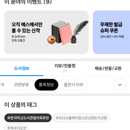
이 분야의 이벤트
9
리뷰/한줄평
도서정보
배송/반품/교환
77
소개
관련분류
품목정보
출판사 리뷰
이 상품의 태그
#한국학교도서관협의회추천
#2024올해의청소년교양도서선정
#독서지도안