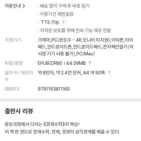
5장 우리가 무인편의점을 이길 수 있을까
이용안내
배송 없이 구매 후 바로 읽기
이용기간 제한없음
일단 가격 할인부터 해보자
TTS 가능
할인하면 손님이 몰릴 줄 알았지
저작권 보호를 위해 인쇄 기능 제공 안함
이렇게 망할 순 없으니 방법을 찾자
많이 팔면서 더 벌기 위한 아이디어
지원기기
크레마,PC(윈도우 - 4K 모니터 미지원),아이폰,아이
패드,안드로이드폰,안드로이드패드,전자책단말기(저
나영 샘의 경제경영학 미니 강의?
사양 기기 사용 불가),PC(Mac)
┗가격, 수요와 공급의 상호작용
경제 속에 숨은 수학?
파일/용량
EPUB(DRM) | 44.09MB
┗균형가격, 보이지 않는 손의 수학적 표현
글자 수/ 페이지
약 8만자, 약 2.4만 단어, A4 약 50쪽
수
6장 편의점이 살길은 하나, 이익을 끌어올리자
ISBN13
9791193811160
우리만의 차별화전략이 필요해
단점 보완은 그만, 장점을 극대화하자
출판사 리뷰
요리 콘테스트를 열면 대박나지 않을까
우리들의 레시피 TOP5, 이렇게 인기가 많을 줄이야
중등과정에서 다지는 《경제수학》의 핵심!
가격 책정이 이토록 어려운 거였구나
이 책 한 권으로 경제수학, 경제, 경영의 삼각관계를 배울 수 있다
나영 샘의 경제경영학 미니 강의?