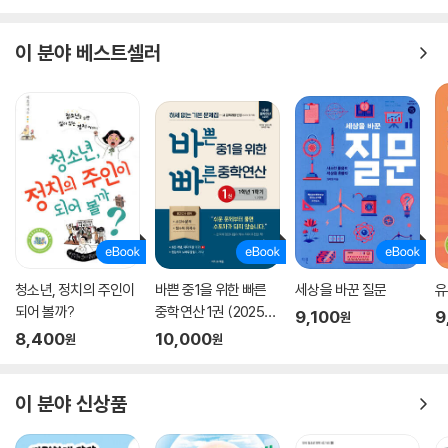
경영하는 것처럼 생생한 체험을 하게 돕는다. ‘경제수학’의 핵심인 수학적
역량은 편의점이 아니라 자신만의 문제와 해결책을 발견하는 데도 유용하
이 분야 베스트셀러
다. 경제수학이 막막하고, 수학 자체가 어렵게 느껴지는 독자들이라면 다
시 한번 기본 개념을 다질 수 있고, 경제수학의 구조와 개념을 더 알아보고
싶은 독자들에게는 배움을 좀더 심화시킬 수 있다. 앞으로 청소년 금융교
육과 관련해 경제수학의 유용성은 더욱 높아질 것이다. 이 과정에서 사회
와 수학을 함께 배우는 것은 통합교과의 핵심이다. 중학생들을 가르치며
직접 그들의 궁금증을 직접 듣고 집필한 《경제수학, 위기의 편의점을 살려
라!》는 현장의 교사와 고교학점제에 대비해야 하는 학부모들도 꼭 한 번은
만나야 할 책이다.
청소년, 정치의 주인이
바쁜 중1을 위한 빠른
세상을 바꾼 질문
유
되어 볼까?
중학연산 1권 (2025
9,100
9
원
년)
8,400
10,000
원
원
이 분야 신상품