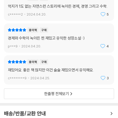
외 무역에서 염두에 둬야 할 점들을 배운다. 불고기 수입이 어렵다는 사실
억지가 1도 없는 자연스런 스토리에 녹아든 경제, 경영 그리고 수학.
을 알고 대체제인 유부를 사용하며 시장 상황에 탄력적으로 대응한다. 가
c******2
2024.04.20.
5
수요를 예측하고, 생산량을 판단하기 위해 이들은 달러와 원화를 통해 환
율 개념까지 익히게 된다. 수출을 통해 돈은 시장 상황에 따라 탄력적으로
움직이며, 수입을 통해 환율에 담긴 세계 경제의 흐름도 볼 수 있다. 마지막
종이책
구매
으로 이 책은 청소년들에게 어려운 규모의 경제 개념까지 설명한다. 김밥
경제와 수학이 녹아든 찐 재밌고 유익한 성장소설::)
이 많이 팔리면 생산시설을 늘려도 될지, 생산량이 두 배로 늘어나면 비용
p***9
2024.04.20.
4
도 두 배가 될지 알쏭달쏭한 청소년들을 위해 가변비용과 고정비용으로 생
산량이 늘수록 생산비가 적어지는 경제의 마법과 그것을 가능하게 만드는
수학적 계산을 이야기한다.
종이책
구매
재밌어요. 좋은 책 많지만 이건 술술 재밌으면서 유익해요.
읽으면서 체험해볼 수 있는
c********9
2024.04.25.
3
청소년들의 경영법!
이 책의 가장 큰 장점은 스토리텔링이다. 청소년들은 무지개 중학교 편의
한줄평 전체보기
점 5총사의 이야기를 읽으며 만약 나라면 어떤 선택을 할지 고민하게 된
다. 또한 이들은 초등학교 고학년과 중학과정을 적극적으로 활용하며 문제
를 해결한다. 경제수학이 어떤 내용인지 궁금한 독자들에게 이 책은 경제
배송/반품/교환 안내
수학의 틀과 기본 개념을 익힐 수 있도록 도와주며, 독자가 직접 편의점을