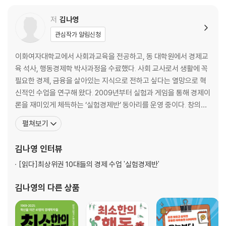
2장 도대체 한정판은 왜 나만 못 사는 거야
저
김나영
관심작가 알림신청
부족할수록 더 갖고 싶은 게 사람의 마음
좀 넉넉하게 팔면 좋을 텐데
이화여자대학교에서 사회과교육을 전공하고, 동 대학원에서 경제교
간절할수록 가격이 올라가네
육 석사, 행동경제학 박사과정을 수료했다. 사회 교사로서 생활에 꼭
사기당하기 쉬운 이유
필요한 경제, 금융을 살아있는 지식으로 전하고 싶다는 열망으로 혁
나영 샘의 경제경영학 미니 강의?
신적인 수업을 연구해 왔다. 2009년부터 실험과 게임을 통해 경제이
┗수요변동, 내가 원하는 물건이 항상 비싼 이유
론을 재미있게 체득하는 ‘실험경제반’ 동아리를 운영 중이다. 창의적
경제 속에 숨은 수학?
인 수업방식과 성과를 인정받아 2024년 금융의 날 대통령표창, 202
펼쳐보기
┗수요, 사고 싶은 양과 가격 사이의 함수
4년 및 2019년 대한민국경제교육 대상 ‘경제교육단체협의회 회장
상’ 등 다수의 경제금융교육 상을 수여 받았다. 한국개발연구원(KD
김나영
인터뷰
3장 편의점 셀프 요리바에서 나만의 요리 만들기
I), 기획재정부, 금융감독원, 교육부, 한국교육개발원(K
[읽다]
최상위권 10대들의 경제 수업 '실험경제반'
취향을 존중하면 더 잘 팔린대
김나영
의 다른 상품
나만의 독특한 체험을 즐기는 모디슈머
편의점 망고빙수, 맛 보실래요?
블랙컨슈머에 대한 우리들의 대처법
다짜고짜 우기는 것도 부당이득이야