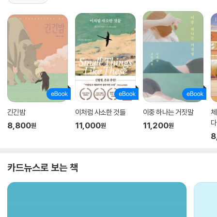
긴긴밤
이처럼 사소한 것들
이중 하나는 거짓말
체
다
8,800
11,000
11,200
원
원
원
8
카드뉴스로 보는 책