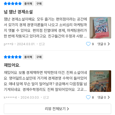
나영 샘의 경제경영학 미니 강의⑪
종이책
구매
악하기 위해 1차 함수를 활용한다. 또한 상품 가격에 따라 판매가 달라지는
┗달러와 원화, 상승과 하락의 딜레마
것을 보며 함수를 여러 방식으로 표현하며 상품에 맞는 균형 가격을 찾아
넘 잼난 경제소설
경제 속에 숨은 수학⑪
간다. 편의점 5총사는 무인편의점과의 경쟁에서 우위에 서기 위해 할인 전
잼난 경제소설이예요. 모두 즐기는 편의점이라는 공간에
┗해외 직구, 돈은 탄력적으로 움직여
략을 사용한다. 판매는 증가했지만 결국 손실로 이어진다는 것을 알게 된
서 갖가지 경제 경영이론들이 나오고 소비심리 마케팅까
다. 많은 판매가 이익으로 이어지지 않는다는 것을 알게 된 5총사는 가격
지 엿볼 수 있어요. 편의점 진열대에 경제, 마케팅원리가
12장 많이 팔릴수록 생산비용이 줄어든대
과 판매에 따라 소비자들의 구매량을 예측하기 시작한다. 소비자가 가장
한 번에 작동되고 있더라고요. 친구들간의 우정과 사랑 에
먼저 반응하는 할인을 사용할 수 없다면, 행복편의점만의 ‘차별화전략’이
피소드들이 있어 잼나고. 뒷 이야기가 엄청궁금해서 아껴
p***9
2024.03.01.
신고
9
댓글
0
세계적인 기업을 만들기 위한 5총사의 고민
읽고 싶은데 쭉 한번에 읽었어요.
필요하다. 이들은 단점 보완 대신 행복편의점만의 장점을 적극적으로 찾아
잘 팔리면 더 생산해야 할까
낸다. 간단한 셀프 요리바와 친구들이 앉아서 이야기할 수 있는 공간 확보
종이책
구매
비용이 오르면 대안을 찾아야지
는 행복편의점만의 특색이었다. 또한 행복편의점을 학교와 학원 친구들만
나영 샘의 경제경영학 미니 강의⑫
재밌어요.
이 아니라 더 많은 소비자와 소통하기 위해 이벤트도 준비한다. 이 과정에
┗태생적 국제화, 10대가 알아야 할 해외 진출법
서 무지개 중학교 5총사는 행복편의점에 필요한 투자 금액을 얻기 위해 크
재밌어요. 보통 경제책하면 딱딱한데 이건..진짜 소설이네
경제 속에 숨은 수학⑫
요. 영어덜트소설인데 거기에 경제경영 수학이 들어있어
라우드 펀딩까지 알아본다. 투자를 공부하며 주식과 채권의 개념을 이해하
┗규모의 경제, 생산량이 늘어나면 비용부담은 적어져
요..얘네 담에 무슨 일이 일어날까? 궁금해서 다음장을 넘
고, 투자의 수익률을 계산하는 방법을 읽다 보면 자연스럽게 금융 리터러
나가며 편의점의 CEO였던 친구들은 지금 무엇을 하고 있을까
기게되네요. 경제수학정리도 진짜 잘되어있어요. 고교학
시도 배우게 된다.
점제 전면시행되며 경제수학선택하게되면 진짜좋겠어요.
k*****4
2024.03.03.
신고
8
댓글
0
재밌는게 가장 포인트. 추천해요.
부록 1 기업가정신, 도전과 혁신은 우리에게도 필요해
상품 제작부터 수출까지
부록2 사업계획서 양식
리뷰 전체보기
경제수학의 강력한 쓸모를 배운다!