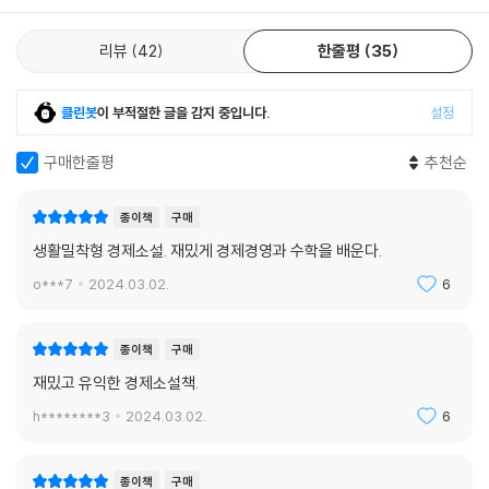
소비자를 구매로 이끄는 소비심리를 활용해 적정가격을 계산하고, 수요변
리뷰
42
한줄평
35
동에 따라 발주를 달리 넣으며 편의점 5총사는 경제와 시장, 그리고 그것
을 논리적으로 분석해주는 경제수학을 하나씩 익혀간다. CEO가 된 편의
점 5총사는 경영자의 눈으로 세상을 바라보며 많은 변화를 실감한다. 경영
클린봇
이 부적절한 글을 감지 중입니다.
설정
과정을 통해 문제를 분석하고, 편의점에서 팔리는 계절 상품을 분석하며
진열과 행사를 연다. 이후 부모님과 일본에 여행을 간 후에도 그곳 편의점
구매한줄평
추천순
을 분석하고, 소비자의 편의를 끌어내기 위한 다양한 전략들을 학습한다.
자신이 가진 한계 내에서 상품을 최대한 다양하게 구매하려는 의사결정은
종이책
구매
결국 부등식 개념과 연결되어 있음을 알 수 있다. 이후 행복편의점을 살리
생활밀착형 경제소설. 재밌게 경제경영과 수학을 배운다.
기 위해 정액권, 쿠폰 등 다양한 행사로 소비자들의 심리를 자극하고 크라
o***7
2024.03.02.
6
우드 펀딩으로 행복편의점을 홍보하게 된 5총사는 과자 회사의 제안을 받
아 콜라보 상품을 만들기도 한다. 상품을 함께 제작하며 이들은 자신들만
의 브랜드 형성이 중요함을 깨닫는다.
종이책
구매
재밌고 유익한 경제소설책.
해외로 유학을 가게 된 ‘찬’을 통해 K-김밥이 미국에서 인기가 있다는 사실
h********3
2024.03.02.
6
을 알게 된 5총사는 김밥을 수출하기로 결심한다. 그러나 수출은 의지만으
로 가능하지 않다. 꿈을 현실화하기 위해 사업계획서를 쓰고, 희망과 위험
요인까지 확인한다. 5총사는 K-김밥의 인기를 확인하면서 수출 전략과 해
종이책
구매