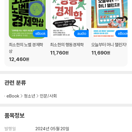
나영 샘의 경제경영학 미니 강의?
┗기회비용, 선택 뒤에는 항상 포기가 있다
경제 속에 숨은 수학?
┗백분율, 잘 이해하면 상품도 저렴해지지
4장 막상 일해보니 세상이 달리 보여
최소한의 노벨 경제학
최소한의 행동경제학
오늘부터 머니 챌린지!
상
11,760
11,690
원
원
직접 해봐야 알 수 있는 청소년 노동
12,460
원
중학생이 일하는 게 이리 어려울 줄이야
일하면 배울 수 있는 게 많아
사는 사람과 파는 사람의 시선은 다르더라
관련 분류
아이를 구하는 편의점, 들어봤어?
아이스크림 발주도 만만한 일이 아냐
eBook
청소년
인문/사회
나영 샘의 경제경영학 미니 강의?
┗노동, 돈과 상품이 흐르게 만드는 필수 조건
경제 속에 숨은 수학?
품목정보
┗공급, 가격과 팔고자 하는 양의 대응 관계
발행일
2024년 05월 20일