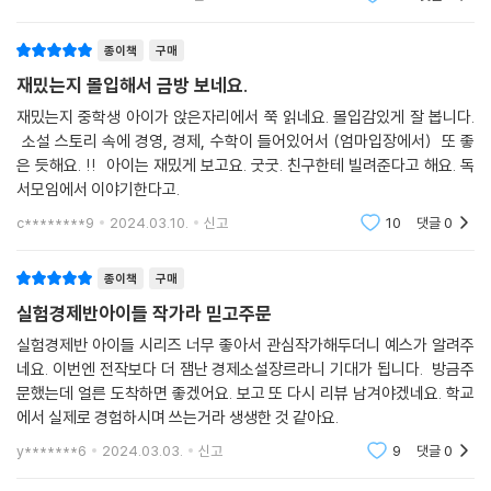
┗디토 소비, 나도 너랑 같은 거 살래
끝날 때 친구들과 들르거나 학원에서 쉬는 시간에 내려와 간단한 식사도
할 수 있는 곳이다. 저자는 청소년들에게 가장 익숙한 공간인 편의점을 통
종이책
구매
10장 K-김밥이 유행이라는데, 우리 수출 한번 해봐?
해 어떤 경제활동이 이루어지는지 바라본다. 굳이 편의점뿐만 아니라 사람
재밌는지 몰입해서 금방 보네요.
의 모든 행동은 경제와 이어져 있다. 아침에 일어나서 뭘 먹을지, 어떤 옷을
꿈을 현실화하려면 사업계획서는 필수
입을지, 학교에 걸어갈지 버스를 탈지, 이 모든 것 안에는 선택이 담겨있
재밌는지 중학생 아이가 앉은자리에서 쭉 읽네요. 몰입감있게 잘 봅니다.
그런데 어떻게 써야 되는 걸까
소설 스토리 속에 경영, 경제, 수학이 들어있어서 (엄마입장에서) 또 좋
고, 이 선택 자체가 우리의 경제활동 즉, ‘기회비용’이라는 개념과 연결된
식품회사에서 음식 개발을 같이하재
은 듯해요. !! 아이는 재밌게 보고요. 굿굿. 친구한테 빌려준다고 해요. 독
다. 편의점을 통해 청소년들은 편의점 진열장 속에는 담긴 경제원리와 수
부디 우리의 시도가 성공이 되길
서모임에서 이야기한다고.
학을 배운다. 우리가 마시는 음료수 병은 원기둥 모양이지만 그런데 우유
나영 샘의 경제경영학 미니 강의?
는 사각기둥 모양에 담겨있다. 이는 초등학교 6학년이 배우는 부피 단원으
c********9
2024.03.10.
신고
10
댓글
0
┗사업아이디어, 빛나는 희망부터 위험 요인까지 체크
로 이 개념을 통해 공간과 진열 비용에 대해 충분히 이해할 수 있다. 가장
경제 속에 숨은 수학?
기초적인 수학을 통해 경제수학의 감을 잡으면서 이 책은 편의점의 주 소
종이책
구매
┗생산과 판매, 그래프가 보여주는 우리의 미래
비자인 청소년들에게 소비를 경제 활동의 관점으로 볼 수 있게 만든다.
실험경제반아이들 작가라 믿고주문
실험경제반 아이들 시리즈 너무 좋아서 관심작가해두더니 예스가 알려주
11장 미국 시장에 진출하려면 김밥 만들기만큼 환율도 알아야지
편의점 이윤을 합리적으로 극대화하는 방법을 찾아라!
네요. 이번엔 전작보다 더 잼난 경제소설장르라니 기대가 됩니다. 방금주
문했는데 얼른 도착하면 좋겠어요. 보고 또 다시 리뷰 남겨야겠네요. 학교
수입과 수출은 동전의 양면
무인편의점의 등장으로 위기에 처한 행복편의점을 살리기 위해 무지개 주
에서 실제로 경험하시며 쓰는거라 생생한 것 같아요.
팝콘 메뉴에도 마케팅이 있네
인공 5총사는 김나영 선생님과 함께 편의점을 회생시킬 수 있는 방법을 고
드디어 K-김밥을 수출하다
y*******6
2024.03.03.
신고
9
댓글
0
민한다. 이 어려움을 해결하기 위한 가장 큰 해결법은 바로 경제수학이다.
해외 소비자들은 뭘 좋아할까
편의점의 CEO 5총사는 한정판 과자에 열광하는 사람들을 보며 수요를 파