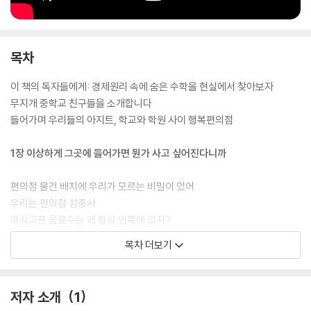
정에서 5총사는 경제수학 개념을 하나씩 터득해가간다. 이때 현실과 전혀
무관하게 느껴진 함수와 가격, 부등식과 선택, 확률과 금융, 비례와 무역
등, 알고 보면 일상의 모든 것이 수학을 기반에 두고 있다는 사실을 익힌다.
목차
이 책을 통해 경제수학·경영·경제에 대해 체계적으로 사고할 수 있고, 낯선
용어나 개념들도 충분히 이해할 수 있다. 자신만의 사업을 꿈꾸는 청소년
이 책의 독자들에게: 경제원리 속에 숨은 수학을 현실에서 찾아보자
들에게 어떻게 아이디어를 구체화하는지 알려주고, 경제와 수학을 아우르
무지개 중학교 친구들을 소개합니다
며 세상을 좀더 넓은 시선으로 바라볼 수 있도록 돕는다. 이 책은 직접 중학
들어가며 우리들의 아지트, 학교와 학원 사이 행복편의점
교에서 학생들을 가르친 저자가 청소년들의 실질적인 궁금증을 기반으로
집필되었기에 현장의 선생님들과 학부모들에게도 유용할 것이다.
1장 이상하게 그곳에 들어가면 뭔가 사고 싶어진다니까
편의점 물건 배치에 우리가 모르는 비밀이 있어
우리는 편의점 삼총사
마시고픈 음료수는 왜 항상 안쪽에 있지?
헤어나오기 힘든 개미지옥, 골든존
목차 더보기
나영 샘의 경제경영학 미니 강의?
┗소비심리, 우리를 구매로 이끄는 편의점의 마법
경제 속에 숨은 수학?
저자 소개
1
┗원기둥과 사각기둥, 공간 낭비는 결국 비용 증가