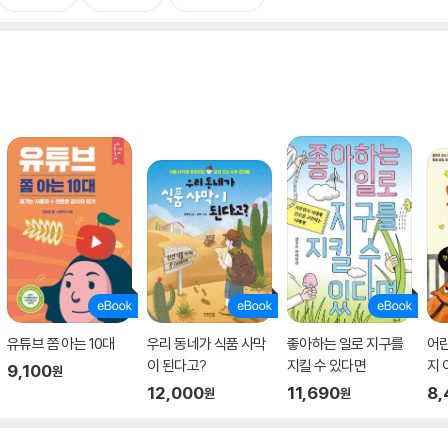
유튜브 쫌 아는 10대
우리 동네가 식품 사막
좋아하는 일로 지구를
어
이 된다고?
지킬 수 있다면
지 
9,100
원
12,000
11,690
8,
원
원