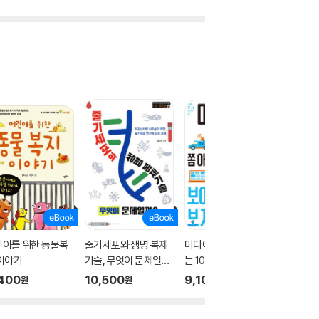
린이를 위한 동물복
줄기세포와 생명 복제
미디어 리터러시 쫌 아
이 장면,
이야기
기술, 무엇이 문제일
는 10대
요?
까?
400
10,500
9,100
11,90
원
원
원