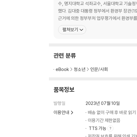
수, 명지대학교 석좌교수, 서울대학교 기술정
제2차 세계대전과 원자탄 개발 · 44
했다. 김대중 대통령 정부에서 환경부 장관(199
종전 후 원자력의 평화적 이용 · 58
근거에 의한 정부부처 업무평가에서 환경부를
우리나라 원자력 산업의 역사 · 64
펼쳐보기
한반도와 원자력 · 70
* 꼭꼭 씹어 생각 정리하기 · 75
4부 원전 사고: 원자력 르네상스 전망으로부터
관련 분류
1979년 미국 스리마일섬 사고 · 78
eBook
청소년
인문/사회
1986년 구소련 체르노빌 사고 · 83
2011년 일본 후쿠시마 원전 사고 · 86
품목정보
원자력 이미지: 공포의 사회문화적 유전자 · 92
1950년대 반전·반핵 운동 · 102
발행일
2023년 07월 10일
* 꼭꼭 씹어 생각 정리하기 · 107
이용안내
배송 없이 구매 후 바로 읽기
5부 원전 정책의 변화와 산업 동향
이용기간 제한없음
TTS 가능
국가별 원전 운영현황 · 110
저작권 보호를 위해 인쇄 기