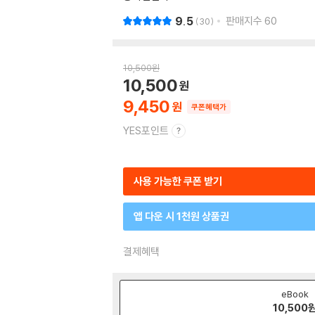
9.5
판매지수
60
30
10,500
원
10,500
9,450
쿠폰혜택가
YES포인트
사용 가능한 쿠폰 받기
앱 다운 시 1천원 상품권
결제혜택
eBook
10,500