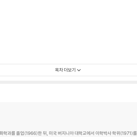
목차 더보기
터 핵무기 개발과 원자력 발전까지
를 졸업(1966)한 뒤, 미국 버지니아 대학교에서 이학박사 학위(1971)를 