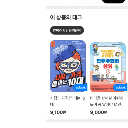
이 상품의 태그
#미래시민을위한책
시장과 가격 쫌 아는 10
미래를 살아갈 어린이
대
들이 꼭 알아야 할 민주
주의와 선거
9,100
9,000
원
원