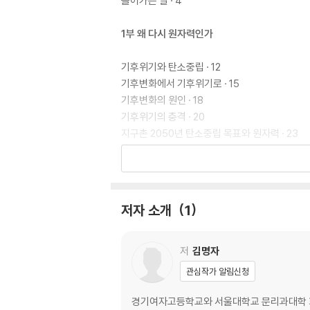
들어가는 말 · 4
1부 왜 다시 원자력인가
기후위기와 탄소중립 · 12
기후변화에서 기후위기로 · 15
기후변화의 원인 · 18
기후위기의 충격 · 20
지구촌 2050년 탄소중립 목표와 원자력 · 23
* 꼭꼭 씹어 생각 정리하기 · 27
2부 원자력의 과학
저자 소개
1
방사선의 영향 · 30
원전과 방사능 오염 · 33
원자로 유형: 감속재와 냉각재에 따른 분류 · 35
저
김명자
* 꼭꼭 씹어 생각 정리하기 · 41
관심작가 알림신청
3부 원자력의 실용화: 아인슈타인 방정식으로부
경기여자고등학교와 서울대학교 문리과대학 화학과