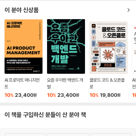
이 분야 신상품
AI 프로덕트 매니지먼
요즘 우아한 백엔드 개
클로드 코드 & 오픈클
A
트
발
로
전
10
23,400
10
23,400
10
19,800
1
%
%
%
원
원
원
이 책을 구입하신 분들이 산 분야 책