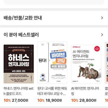
8.6 PL/0′ 머신과 PL/0′의 목적 코드
연습 문제
배송/반품/교환 안내
9장 더 공부하려면
10장 PL/0′ 컴파일러의 코드
이 분야 베스트셀러
참고 문헌
연습 문제 해답
찾아보기
하네스 엔지니어링 wit
된다! 교사를 위한 에듀
AI 에이전트 엔지니어
클
h 클로드 코드
테크 바이브 코딩 수업
링
로
활용법
10
27,000
10
18,900
10
28,800
1
%
%
%
원
원
원