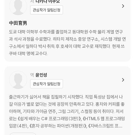
2.5 컴파일러의 물리적 구조
저
나카다 이쿠오
연습 문제
관심작가 알림신청
3장 문법과 언어
中田育男
도쿄 대학 이학부 수학과를 졸업하고 동대학원 수학 물리 계열 연구
3.1 배커스 표기법
과 석사 과정을 수료했다. 히타치 제작소 중앙 연구소, 시스템 개발 연
3.2 구문 도식
구소에서 일하다 박사 취득 후 호세이 대학 교수로 재직했다. 현재 쓰
3.3 문법과 언어의 형식적 정의
쿠바 대학 명예 교수다.
3.4 분석 트리
3.5 PL/0′의 문법
연습 문제
역
윤인성
관심작가 알림신청
4장 낱말 분석
출근하기가 싫어서 책을 집필하기 시작했다. 직업 특성상 집에서 나
4.1 문자 읽어 들이기
갈 이유가 별로 없다는 것에 굉장히 만족하고 있다. 홍차와 커피를 좋
4.2 낱말 읽어 들이기
아하며, 기타와 가야금 연주, 그림 그리기, 스컬핑 등이 취미다. 저서
4.3 정규 표현과 유한 오토마타
로는 《쉽게 배우는 C# 프로그래밍(3판)》, 《HTML5 웹 프로그래밍
4.4 낱말을 읽어 들이는 프로그램의 예
입문(4판), 《혼자 공부하는 파이썬(개정판)》, 《자바스크립트 프로
연습 문제
그래밍 입문(2판)》, 《C# 프로그래밍(3판)》 등이 있으며, 역서로는