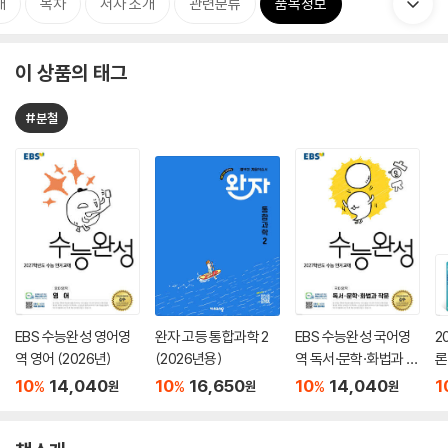
개
목차
저자 소개
관련분류
품목정보
이 상품의 태그
#분철
EBS 수능완성 영어영
완자 고등 통합과학 2
EBS 수능완성 국어영
2
역 영어 (2026년)
(2026년용)
역 독서·문학·화법과 작
론
문 (2026년)
(
10
14,040
10
16,650
10
14,040
1
%
%
%
원
원
원