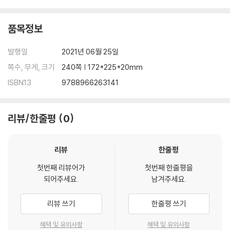
7장 오류 처리
품목정보
7.1 오류 처리란?
발행일
2021년 06월 25일
7.2 오류 발견
쪽수, 무게, 크기
240쪽 | 172*225*20mm
7.3 오류 정보 출력
ISBN13
9788966263141
7.4 오류 복구
7.5 정상 처리로의 복귀
7.6 PL/0′ 컴파일러의 오류 처리
리뷰/한줄평
0
연습 문제 146
8장 가상 머신과 통역 시스템
리뷰
한줄평
첫번째 리뷰어가
첫번째 한줄평을
8.1 가상 머신이란?
되어주세요.
남겨주세요.
8.2 가상 머신의 기능
8.3 가상 머신의 기억 영역 관리
리뷰 쓰기
한줄평 쓰기
8.4 가상 기계어로의 변환
8.5 가상 머신 구현(통역 시스템)
혜택 및 유의사항
혜택 및 유의사항