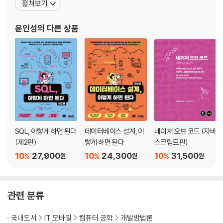
펼쳐보기
《네이처 오브 코드(자바스크립트판)》, 《블렌더 VFX》, 《만들면서 배
5장 하향식 구문 분석
우는 블렌더 3D 입문》, 《문제 해결을 위한 알고리즘 with 수학 알고
윤인성
의 다른 상품
리즘》, 《내 코드가
5.1 구문 분석 방법의 간단한 역사
5.2 하향식 구문 분석법과 그 문제점
5.3 LL(1) 문법
5.4 재귀적 하향식 구문 분석 프로그램
5.5 문법에서 하향식 구문 분석 프로그램으로
5.6 PL/0′의 재귀적 하향식 구문 분석 프로그램
연습 문제
SQL, 이렇게 하면 된다
데이터베이스 설계, 이
네이처 오브 코드 (자바
6장 의미 분석
(제2판)
렇게 하면 된다
스크립트판)
10
27,900
10
24,300
10
31,500
%
%
%
원
원
원
6.1 의미 분석이란?
6.2 기호 테이블의 정보
6.3 기호 테이블 탐색
관련 분류
6.4 블록 구조와 기호 테이블
6.5 PL/0′ 컴파일러의 기호 테이블
국내도서
IT 모바일
컴퓨터 공학
개발방법론
연습 문제