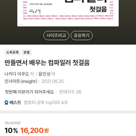
사이즈비교
공유하기
소득공제
분철
만들면서 배우는 컴파일러 첫걸음
나카다 이쿠오
저
윤인성
역
인사이트(insight)
2021.06.25.
첫번째 리뷰어가 되어주세요
판매지수
36
베스트
컴퓨터 공학 top100 4주
18,000
원
10
16,200