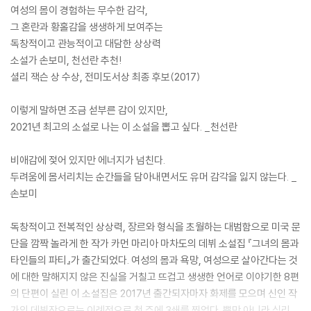
여성의 몸이 경험하는 무수한 감각,
그 혼란과 황홀감을 생생하게 보여주는
독창적이고 관능적이고 대담한 상상력
소설가 손보미, 천선란 추천!
셜리 잭슨 상 수상, 전미도서상 최종 후보(2017)
이렇게 말하면 조금 섣부른 감이 있지만,
2021년 최고의 소설로 나는 이 소설을 뽑고 싶다. _천선란
비애감에 젖어 있지만 에너지가 넘친다.
두려움에 몸서리치는 순간들을 담아내면서도 유머 감각을 잃지 않는다. _
손보미
독창적이고 전복적인 상상력, 장르와 형식을 초월하는 대범함으로 미국 문
단을 깜짝 놀라게 한 작가 카먼 마리아 마차도의 데뷔 소설집 『그녀의 몸과
타인들의 파티』가 출간되었다. 여성의 몸과 욕망, 여성으로 살아간다는 것
에 대한 말해지지 않은 진실을 거칠고 뜨겁고 생생한 언어로 이야기한 8편
의 단편이 실린 이 소설집은 2017년 출간되자마자 화제를 모으며 신인 작
가의 데뷔작으로는 이례적으로 첫 주에 3쇄를 찍었다. 뿐만 아니라 심리