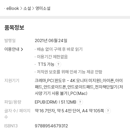
eBook
소설
영미소설
품목정보
발행일
2021년 06월 24일
이용안내
배송 없이 구매 후 바로 읽기
이용기간 제한없음
TTS 가능
저작권 보호를 위해 인쇄 기능 제공 안함
지원기기
크레마,PC(윈도우 - 4K 모니터 미지원),아이폰,아이
패드,안드로이드폰,안드로이드패드,전자책단말기(저
사양 기기 사용 불가),PC(Mac)
파일/용량
EPUB(DRM) | 51.12MB
글자 수/ 페이지
약 16.7만자, 약 5.4만 단어, A4 약 105쪽
수
ISBN13
9788954679312