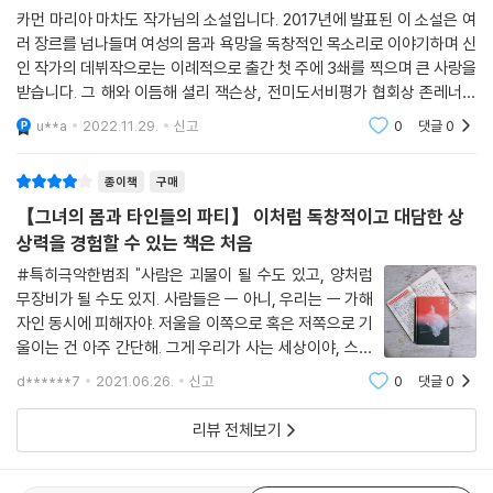
정서와 분위기를 형성한다. 그리고 그 바탕에는 수세기에 걸쳐 쌓아온 여
카먼 마리아 마차도 작가님의 소설입니다. 2017년에 발표된 이 소설은 여
성들의 경험 깊숙한 곳을 들여다본 작가의 예리한 시선이 존재한다. 작가
러 장르를 넘나들며 여성의 몸과 욕망을 독창적인 목소리로 이야기하며 신
는 여성이 무엇을 욕망하고 두려워하는지, 혹은 두려워하면서도 욕망하는
인 작가의 데뷔작으로는 이례적으로 출간 첫 주에 3쇄를 찍으며 큰 사랑을
지를 샅샅이 찾아내고, 굳어지고 내면화된 여성에 대한 관념을 완전히 해
받습니다. 그 해와 이듬해 셜리 잭슨상, 전미도서비평가 협회상 존레너드
체해 작가 자신만의 언어로 새롭게 보여준다. 그렇게 이 책 『그녀의 몸과
상, 바드소설상, 람다 문학상, 브루클린 공공도서관 문학상을 수상하고, 전
u**a
2022.11.29.
신고
0
댓글
0
타인들의 파티』는 여성이 이 세상에서 살아가는 방식과 세상이 여성을 대
미도서상과 딜
하는 방식에 대한 가장 강렬하고 독창적인 목소리를 생생하게 세상에 내놓
종이책
구매
는다.
【그녀의 몸과 타인들의 파티】 이처럼 독창적이고 대담한 상
상력을 경험할 수 있는 책은 처음
#특히극악한범죄 "사람은 괴물이 될 수도 있고, 양처럼
무장비가 될 수도 있지. 사람들은 ㅡ 아니, 우리는 ㅡ 가해
자인 동시에 피해자야. 저울을 이쪽으로 혹은 저쪽으로 기
울이는 건 아주 간단해. 그게 우리가 사는 세상이야, 스테
이블러." _136p. 카먼 마리아 마차도는 2014년 단편 ＜
d******7
2021.06.26.
신고
0
댓글
0
예쁜이수술＞발표, 2017년 이 단편이 실린 소설집 『그녀
의 몸과 타인들의 파티』를
리뷰 전체보기