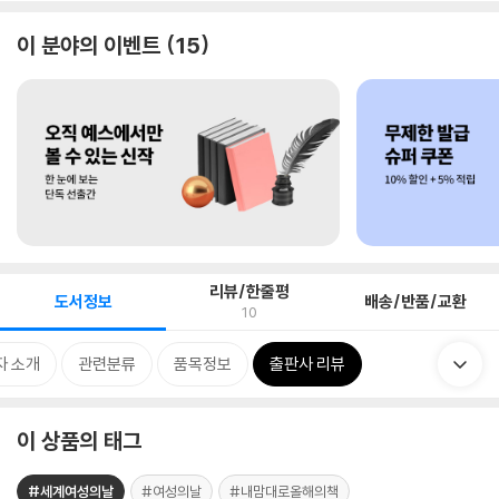
이 분야의 이벤트
15
리뷰/한줄평
도서정보
배송/반품/교환
10
자 소개
관련분류
품목정보
출판사 리뷰
이 상품의 태그
#세계여성의날
#여성의날
#내맘대로올해의책