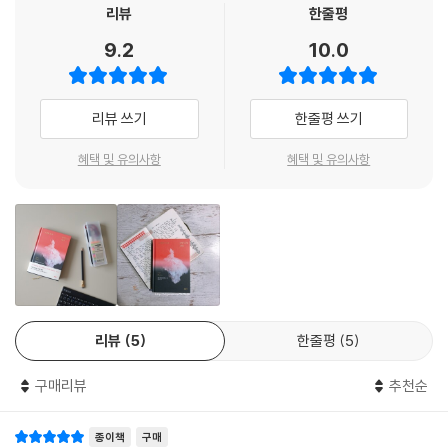
하게 되면서, 주도적인 삶을 살아온 것처럼 보이는 그녀에게도 결국 피할
리뷰
한줄평
수 없는 파국이 찾아온다.
9.2
10.0
마차도는 이 소설집에서 섹스와 죽음을 주요한 테마로 삼는데, 아포칼립스
를 배경으로 한 「목록」과 「현실의 여자들은 몸이 있다」에서 이 점은 더욱 두
드러진다. 「목록들」에는 한 여성이 어린 시절부터, 바이러스로 인해 세상이
리뷰 쓰기
한줄평 쓰기
멸망해가는 현재에 이르기까지 섹슈얼한 관계를 맺은 모든 남자와 여자들
의 목록이 나열된다. 이 바이러스는 신체 접촉을 통해 감염되지만 취약한
혜택 및 유의사항
혜택 및 유의사항
신체는 기쁨의 원천이기도 하기에, 주인공은 계속해서 몸과 마음을 나눌
사람을 찾는다. 「목록들」에서 모두에게 공평하게 종말이 닥친다면, 「현실
의 여자들은 몸이 있다」에서 소멸을 맞이하는 것은 여성들, 그중에서도 특
히 퀴어로 추정되는 자들뿐이다. 여자들은 어느 날부터 점점 몸이 투명해
지다 결국 형체가 완전히 사라져버리고, 이 세상에 존재하기 위한 방법은
드레스에 투명한 몸이 꿰매어지는 것뿐이다. 소멸의 대상이 되지 않는 남
성들과 시스젠더 여성들이 이런 현실에 아랑곳없이 일상을 유지해가는 가
리뷰
5
한줄평
5
운데, 주인공은 여자친구 페트라가 서서히 사라져가는 모습을 바로 옆에서
무력하게 지켜본다.
구매리뷰
추천순
8편의 단편 중 가장 긴 분량을 차지하는 「특히 극악한 범죄」는 형식적으로
가장 실험적인 단편이기도 하다. 작가는 TV 드라마 〈로&오더: 성범죄전담
종이책
구매
반〉의 두 주인공 벤슨과 스테이블러를 소설에 등장시키되, 300편에 달하