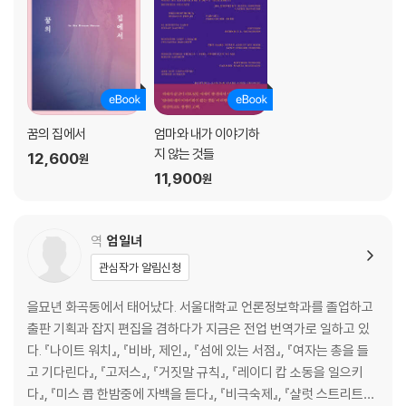
꿈의 집에서
엄마와 내가 이야기하
지 않는 것들
12,600
원
11,900
원
역
엄일녀
관심작가 알림신청
을묘년 화곡동에서 태어났다. 서울대학교 언론정보학과를 졸업하고
출판 기획과 잡지 편집을 겸하다가 지금은 전업 번역가로 일하고 있
다. 『나이트 워치』, 『비바, 제인』, 『섬에 있는 서점』, 『여자는 총을 들
고 기다린다』, 『고저스』, 『거짓말 규칙』, 『레이디 캅 소동을 일으키
다』, 『미스 콥 한밤중에 자백을 듣다』, 『비극숙제』, 『샬럿 스트리트』,