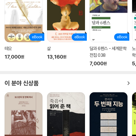
테오
살
달과 6펜스 - 세계문학
노
전집 038
학
17,000
13,160
원
원
7,000
5
원
이 분야 신상품