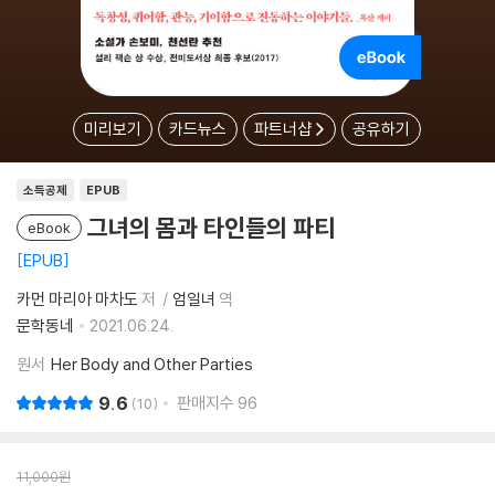
미리보기
카드뉴스
파트너샵
공유하기
소득공제
EPUB
그녀의 몸과 타인들의 파티
eBook
EPUB
카먼 마리아 마차도
저
엄일녀
역
문학동네
2021.06.24.
원서
Her Body and Other Parties
9.6
판매지수
96
10
11,000
원