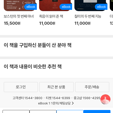
보스턴의 첫 번째 마녀
죽음이 읽어 준 책
찰리의 두 번째 지능
더
15,500
11,000
11,000
1
원
원
원
이 책을 구입하신 분들이 산 분야 책
이 책과 내용이 비슷한 추천 책
로그인
최근 본 상품
주문/배송
고객센터 1544-3800
티켓 1544-6399
중고샵 1566-4295
eBook 1:1문의/채팅상담
예스이십사(주) 사업자 정보