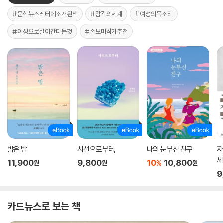
#문학뉴스레터에소개된책
#감각의세계
#여성의목소리
#여성으로살아간다는것
#손보미작가추천
밝은 밤
시선으로부터,
나의 눈부신 친구
자
세
11,900
9,800
10
10,800
%
원
원
원
9
카드뉴스로 보는 책