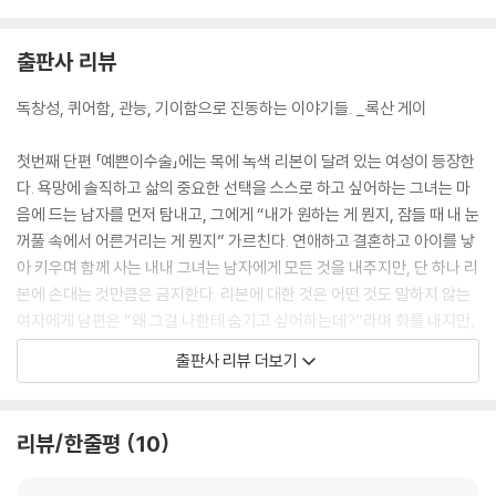
출판사 리뷰
독창성, 퀴어함, 관능, 기이함으로 진동하는 이야기들. _록산 게이
첫번째 단편 「예쁜이수술」에는 목에 녹색 리본이 달려 있는 여성이 등장한
다. 욕망에 솔직하고 삶의 중요한 선택을 스스로 하고 싶어하는 그녀는 마
음에 드는 남자를 먼저 탐내고, 그에게 “내가 원하는 게 뭔지, 잠들 때 내 눈
꺼풀 속에서 어른거리는 게 뭔지” 가르친다. 연애하고 결혼하고 아이를 낳
아 키우며 함께 사는 내내 그녀는 남자에게 모든 것을 내주지만, 단 하나 리
본에 손대는 것만큼은 금지한다. 리본에 대한 것은 어떤 것도 말하지 않는
여자에게 남편은 “왜 그걸 나한테 숨기고 싶어하는데?”라며 화를 내지만,
여자는 “숨기는 게 아냐. 이건 그냥 당신 게 아니라고” 하고 답할 뿐이다.
출판사 리뷰 더보기
이 단편에서 여자는 이런저런 이야기들을 독자에게 들려주는데, 육체적 쾌
락을 기쁘게 즐기는 그녀와 달리, 이야기 속 여성들은 늘 비참한 결말을 맞
이한다. 외딴 호숫가에 차를 세우고 섹스를 하다 갈고리손 살인마를 만나
리뷰/한줄평
10
고, 남편을 위해 자신의 간을 요리하며, 담력을 증명하기 위해 한밤중에 혼
자 묘지에 갔다 죽는다. 그리고 주인공의 리본이 욕망과 침범, 통제를 상징