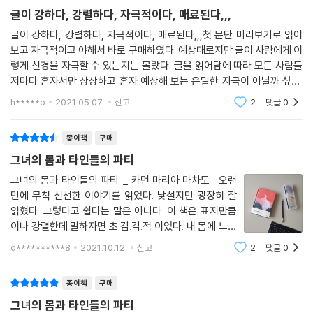
는 에피소드들의 제목만으로 연상되는 이야기를 새롭게 써나간다. 드라마
글이 강하다, 강렬하다, 자극적이다, 매료된다,,,
에서와 마찬가지로 소설에서도 여성들이 폭행당하고 강간당하고 살해되
글이 강하다, 강렬하다, 자극적이다, 매료된다,,,첫 문단 미리보기로 읽어
는 사건들이 계속해서 일어나고, 이 단편을 읽으며 독자는 이런 사건들을
보고 자극적이고 야해서 바로 구매하였다. 예상대로지만 글이 사람에게 이
당연한 현실로 여기며 드라마로 만들고 지켜보는 시청자로서의 우리에 대
렇게 신경을 자극할 수 있는지는 몰랐다. 글을 읽어담에 따라 모든 사람들
해 생각하게 된다.
저마다 혼자서만 상상하고 혼자 예상해 보는 은밀한 자극이 아닐까 싶다.
저자는 이렇게 사람의 속마음을 글로 잘 표현하고 있으며, 분명 이 글을 잘
h*****o
2021.05.07.
신고
2
댓글
0
읽었다면, 대
여성이 이 세상에서 살아가는 방식,
세상이 여성을 대하는 방식에 대한 가장 강렬하고 독창적인 목소리
종이책
구매
그녀의 몸과 타인들의 파티
마차도의 소설 속 여성들은 대체로 퀴어이고, 때때로 귀신을 보며, 현실과
초현실에서 일상적으로 공포와 폭력을 마주한다. 성폭행으로 추정되는 범
그녀의 몸과 타인들의 파티 _ 카먼 마리아 마차도 오랜
만에 무척 신선한 이야기를 읽었다. 낯설지만 굉장히 잘
죄의 피해자는 포르노 배우들의 생각을 읽을 수 있게 되고(「파티에서 난처
읽혔다. 그렇다고 쉽다는 말은 아니다. 이 책은 표지만큼
한 사람」), 조그만 황동 종 두 개가 눈꺼풀 위에서 달랑거리는 귀신들이 여
이나 강렬한데 말하자면 초.감.각.적 이었다. 내 몸에 느껴
성 수사관을 찾아가고(「특히 극악한 범죄」), 비만대사수술을 받고 날씬해
지는 감각을 마구 건드리고 육체를 소재로써 마구 활용하
진 여자는 없애버린 자신의 일부를 집에서 발견한 후 지하실에 가둔다(「여
d**********8
2021.10.12.
신고
2
댓글
0
는 느낌. 거기다 어디서도 보지 못한 신선한 표현들의 축
덟 입」).
제다! 미쳤다. 첫번째 이야기인
SF, 호러, 디스토피아, 판타지, 우화 등 어느 하나의 장르로 규정하기 어려
종이책
구매
운 이 소설들은 “연못에 떨어진 빗방울처럼 한데 모여 섞여”들면서 공통의
그녀의 몸과 타인들의 파티