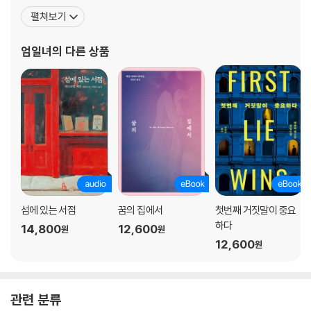
『너를 다시 만나면』, 『이웃집 여자』, 『착한 도둑』, 『미스터 세바스찬
펼쳐보기
과 검둥이 마술사』, 『안 그러면 아비규환』, 『여름, 비지테이션 거리에
서』, 『함정』, 『사라진 수녀』 등을 번역했다. 『리틀 스트레인저』로 제1
엄일녀
의 다른 상품
0회 유영번
섬에 있는 서점
꿈의 집에서
첫번째 거짓말이 중요
하다
14,800
12,600
원
원
12,600
원
관련 분류