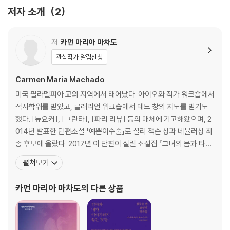
입주 작가
저자 소개
2
파티에서 난처한 사람
저
카먼 마리아 마차도
관심작가 알림신청
감사의 말
Carmen Maria Machado
미국 필라델피아 교외 지역에서 태어났다. 아이오와 작가 워크숍에서
옮긴이의 말
석사학위를 받았고, 클래리언 워크숍에서 테드 창의 지도를 받기도
했다. [뉴요커], [그란타], [파리 리뷰] 등의 매체에 기고해왔으며, 2
014년 발표한 단편소설 「예쁜이수술」로 셜리 잭슨 상과 네뷸러상 최
종 후보에 올랐다. 2017년 이 단편이 실린 소설집 『그녀의 몸과 타인
들의 파티 Her Body and Other Parties』를 출간했다. 여러 장르
펼쳐보기
를 넘나들며 여성의 몸과 욕망을 독창적인 목소리로 이야기한 소설집
『그녀의 몸과 타인들의 파티 Her Body and Other Parties』 신인
카먼 마리아 마차도
의 다른 상품