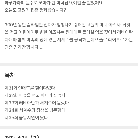
하루카라의 실수로 꼬마가 된 마녀님! (이럴 줄 알았어!)
오늘도 고원의 집은 평화롭습니다?!
300년 동안 슬라임만 잡다가 엄청나게 강해진 고원의 마녀 아즈사. 버섯
을 먹고 어린아이로 변한 아즈사는 원래대로 돌아갈 약을 찾아서 레비아탄
자매와 함께 마족의 땅에 있는 세계수를 공략하는데?! 슬로 라이프로 가는
길은 멀기만 합니다….
목차
제31화 언데드를 찾아다녔다
제32화 버섯을 먹고 아이가 되었다
제33화 레비아탄과 세계수에 올랐다
제34화 세계수의 정상을 방문했다
제35화 음유시인이 왔다