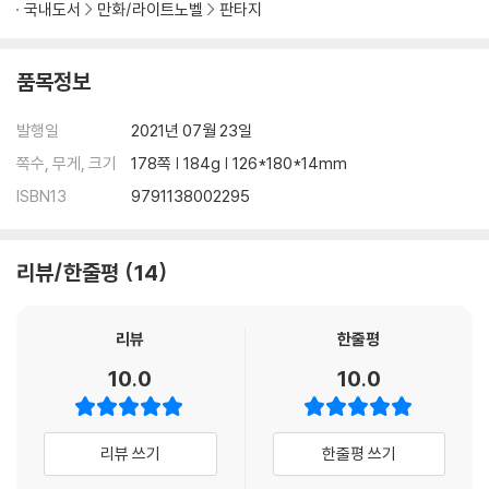
국내도서
만화/라이트노벨
판타지
품목정보
발행일
2021년 07월 23일
쪽수, 무게, 크기
178쪽 | 184g | 126*180*14mm
ISBN13
9791138002295
리뷰/한줄평
14
리뷰
한줄평
10.0
10.0
리뷰 쓰기
한줄평 쓰기