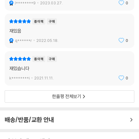
l********9
2023.03.27.
0
종이책
구매
재밌음
q******r
2022.05.18.
0
종이책
구매
재밌습니다
k********i
2021.11.11.
0
한줄평 전체보기
배송/반품/교환 안내