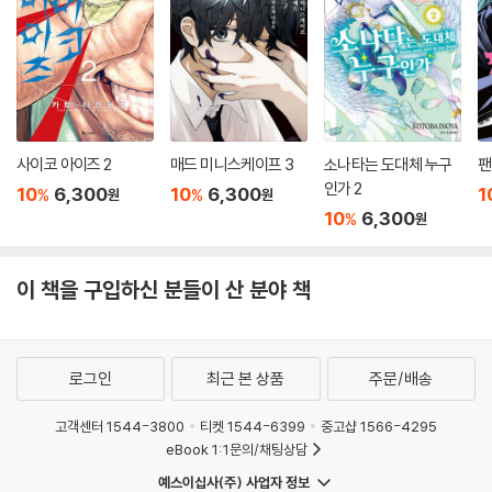
사이코 아이즈 2
매드 미니스케이프 3
소나타는 도대체 누구
팬
인가 2
10
6,300
10
6,300
1
%
%
원
원
10
6,300
%
원
이 책을 구입하신 분들이 산 분야 책
로그인
최근 본 상품
주문/배송
고객센터 1544-3800
티켓 1544-6399
중고샵 1566-4295
eBook 1:1문의/채팅상담
예스이십사(주) 사업자 정보