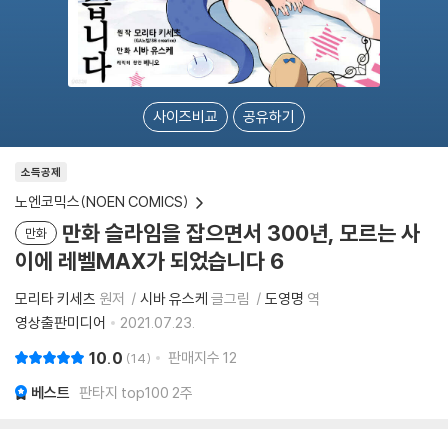
사이즈비교
공유하기
소득공제
노엔코믹스(NOEN COMICS)
만화 슬라임을 잡으면서 300년, 모르는 사
만화
이에 레벨MAX가 되었습니다 6
모리타 키세츠
원저
시바 유스케
글그림
도영명
역
영상출판미디어
2021.07.23.
10.0
판매지수
12
14
베스트
판타지 top100 2주