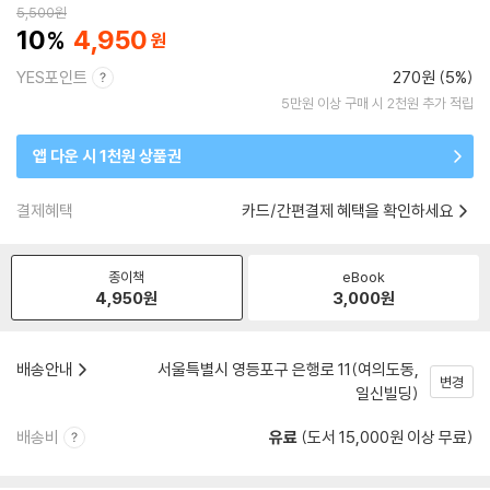
5,500
원
10
4,950
YES포인트
270원 (5%)
5만원 이상 구매 시 2천원 추가 적립
앱 다운 시 1천원 상품권
결제혜택
카드/간편결제 혜택을 확인하세요
종이책
eBook
4,950
원
3,000
원
배송안내
서울특별시 영등포구 은행로 11(여의도동,
변경
일신빌딩)
배송비
유료
(도서 15,000원 이상 무료)