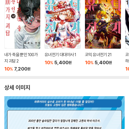
내가 죽을 뿐인 100가
유녀전기 대대야사 1
코믹 유녀전기 21
코
지 괴담 2
하
10
5,400
10
5,400
%
%
원
원
장
10
7,200
1
%
원
상세 이미지