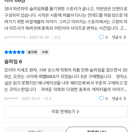
니다 06권
양녀 파르파의 슬라임화를 풀기위한 스토리가 끝나고, 이번권은 단편으로
구성되어 있습니다. 시작은 시중에 떠돌아 다니는 언데드를 마왕성으로 데
려가기 위한 바알제블의 이야기. 그리고 이어지는 스토리에서는 고원의 마
녀 아즈사가 독버섯에 중독되 어린아이 사이즈로 변하는 사건입니다. 고독
사했던 사축 여사원이 환타지 세계에서 아기자기한 재미를 만끽하는 슬로
s********3
2021.10.30.
신고
0
댓글
0
우 라이프. 나름
종이책
구매
슬라임 6
모리타 키세츠 원작, 시바 유스케 작화의 작품 만화 슬라임을 잡으면서 30
0년, 모르는 사이에 레벨MAX가 되었습니다 6권 구매했습니다. 원작소
설은 읽지 못했지만 애니메이션을 너무 재미있께 봐서 꾸준히 구매하고 있
는 코믹스판입니다. 귀여운 작화와 다양한 종족의 캐릭터들의 이야기가
훈훈하네요. 이번 권에서 다루는 세계수 이야기도 살짞 허무하지만 너무
m****1
2021.10.11.
신고
0
댓글
0
재밌는 에피
리뷰 전체보기