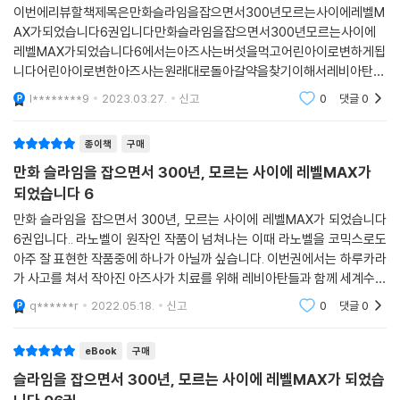
이번에리뷰할책제목은만화슬라임을잡으면서300년모르는사이에레벨M
AX가되었습니다6권입니다만화슬라임을잡으면서300년모르는사이에
레벨MAX가되었습니다6에서는아즈사는버섯을먹고어린아이로변하게됩
니다어린아이로변한아즈사는원래대로돌아갈약을찾기이해서레비아탄자
매들과함께마족의땅에있는세계수를공략하게됩니다재미있었던만화슬라
l********9
2023.03.27.
신고
0
댓글
0
임을잡으면서300년모르는사이에레벨MAX가되었습니
종이책
구매
만화 슬라임을 잡으면서 300년, 모르는 사이에 레벨MAX가
되었습니다 6
만화 슬라임을 잡으면서 300년, 모르는 사이에 레벨MAX가 되었습니다
6권입니다.. 라노벨이 원작인 작품이 넘쳐나는 이때 라노벨을 코믹스로도
아주 잘 표현한 작품중에 하나가 아닐까 싶습니다. 이번권에서는 하루카라
가 사고를 쳐서 작아진 아즈사가 치료를 위해 레비아탄들과 함께 세계수의
나무를 오르는 에피소드를 중점으로 이야기가 전개되는데요...마침내 올라
q******r
2022.05.18.
신고
0
댓글
0
간 정상에선 깜
eBook
구매
슬라임을 잡으면서 300년, 모르는 사이에 레벨MAX가 되었습