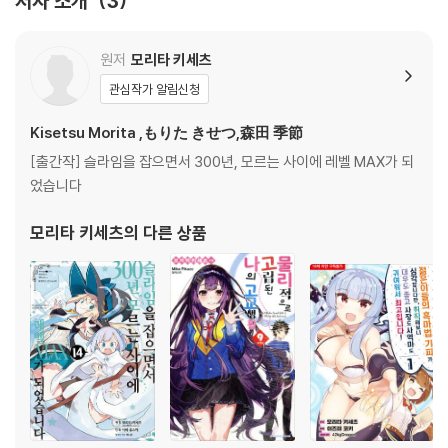
저자 소개
3
원저
모리타 키세츠
관심작가 알림신청
Kisetsu Morita ,もりた きせつ,森田 季節
[출간작] 슬라임을 잡으면서 300년, 모르는 사이에 레벨 MAX가 되
었습니다
모리타 키세츠
의 다른 상품