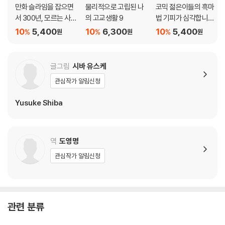
만화 슬라임을 잡으면
물리적으로 고립된 나
코믹 젊은이들의 흑마
서 300년, 모르는 사이
의 고교생활 9
법 기피가 심각합니다
에 레벨MAX가 되었습
만, 취직해보니 대우도
10
5,400
10
6,300
10
5,400
%
%
%
원
원
원
니다 14
좋고 사장도 사역마도
귀여워서 최고입니다!
1
글그림
시바 유스케
관심작가 알림신청
Yusuke Shiba
역
도영명
관심작가 알림신청
관련 분류