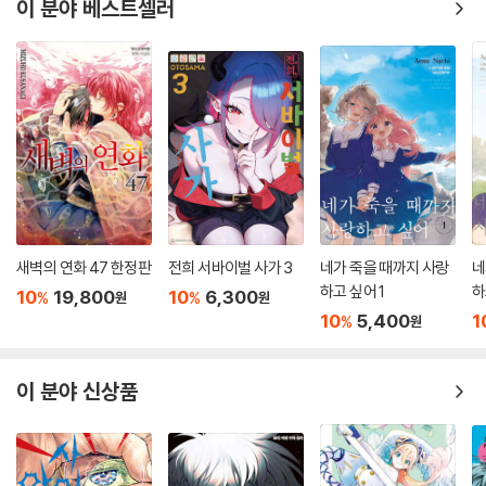
이 분야 베스트셀러
새벽의 연화 47 한정판
전희 서바이벌 사가 3
네가 죽을 때까지 사랑
네
하고 싶어 1
하
10
19,800
10
6,300
%
%
원
원
10
5,400
1
%
원
이 분야 신상품